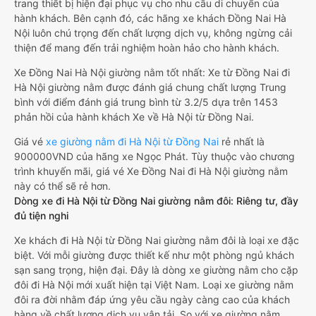
trang thiết bị hiện đại phục vụ cho nhu cầu di chuyển của
hành khách. Bên cạnh đó, các hãng xe khách Đồng Nai Hà
Nội luôn chú trọng đến chất lượng dịch vụ, không ngừng cải
thiện để mang đến trải nghiệm hoàn hảo cho hành khách.
Xe Đồng Nai Hà Nội giường nằm tốt nhất: Xe từ Đồng Nai đi
Hà Nội giường nằm được đánh giá chung chất lượng Trung
bình với điểm đánh giá trung bình từ 3.2/5 dựa trên 1453
phản hồi của hành khách Xe về Hà Nội từ Đồng Nai.
Giá vé
xe giường nằm đi Hà Nội từ Đồng Nai
rẻ nhất là
900000VND của hãng xe Ngọc Phát. Tùy thuộc vào chương
trình khuyến mãi, giá vé Xe Đồng Nai đi Hà Nội giường nằm
này có thể sẽ rẻ hơn.
Dòng xe đi Hà Nội từ Đồng Nai giường nằm đôi: Riêng tư, đầy
đủ tiện nghi
Xe khách đi Hà Nội từ Đồng Nai giường nằm đôi là loại xe đặc
biệt. Với mỗi giường được thiết kế như một phòng ngủ khách
sạn sang trọng, hiện đại. Đây là dòng xe giường nằm cho cặp
đôi đi Hà Nội mới xuất hiện tại Việt Nam. Loại xe giường nằm
đôi ra đời nhằm đáp ứng yêu cầu ngày càng cao của khách
hàng về chất lượng dịch vụ vận tải. So với xe giường nằm