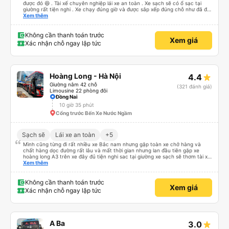
được đó 😆 . Tài xế chuyên nghiệp lái xe an toàn . Xe sạch sẽ có ổ sạc tại
giường rất tiện nghi . Xe chạy đúng giờ và được sắp xếp đúng chỗ như đã đặt
. Điểm 10 cho hoàng long đỏ 👍
Xem thêm
Không cần thanh toán trước
Xem giá
Xác nhận chỗ ngay lập tức
Hoàng Long - Hà Nội
4.4
Giường nằm 42 chỗ
(321 đánh giá)
Limousine 22 phòng đôi
Đồng Nai
10 giờ 35 phút
Cổng trước Bến Xe Nước Ngầm
Sạch sẽ
Lái xe an toàn
+5
Mình cũng từng đi rất nhiều xe Bắc nam nhưng gặp toàn xe chở hàng và
chất hàng dọc đường rất lâu và mất thời gian nhưng lan đầu tiên gặp xe
hoàng long A3 trên xe đây đủ tiện nghi sac tại giường xe sạch sẽ thơm tài xế
lo xe thoải mái vui tính sẽ con ung hô nhe
Xem thêm
Không cần thanh toán trước
Xem giá
Xác nhận chỗ ngay lập tức
A Ba
3.0