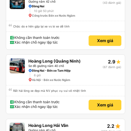
Giường nằm 42 chỗ
(43 đánh giá)
Đồng Nai
10 giờ 50 phút
Cổng trước Bến xe Nước Ngầm
Chắc do e hên gặp lại xe vs lơ xe dễ tính
Không cần thanh toán trước
Xem giá
Xác nhận chỗ ngay lập tức
Hoàng Long (Quảng Ninh)
2.9
Sơ đồ giường nằm 40 chỗ
(67 đánh giá)
Đồng Nai - Bến xe Tam Hiệp
6 giờ
Hà Nội - Bến xe Nước Ngầm
Rất hài lòng xe đẹp mà NV phục vụ vui vẻ nhiệt tình
Không cần thanh toán trước
Xem giá
Xác nhận chỗ ngay lập tức
star_rate
Hoàng Long Hải Vân
2.2
Giường nằm 40 chỗ