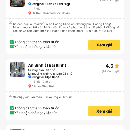
(207 đánh giá)
Đồng Nai - Bến xe Tam Hiệp
7 giờ
Hà Nội - Bến xe Nước Ngầm
Ra đến bên xe mới biết là Xe Hoàng Khoa chứ không phải Hoàng Long!
Nhưng mọi sự tốt cả ! Nhân viên lái xe và phục vụ lịch sự lễ phép ! Không bất
lịch sự và xấc xược như xe Hoàng Long khác khi đi từ Sài Gòn ra Hà Nội.
Không cần thanh toán trước
Xem giá
Xác nhận chỗ ngay lập tức
star_rate
An Bình (Thái Bình)
4.6
Giường nằm 40 chỗ
(87 đánh giá)
Limousine giường phòng 22 chỗ
Đồng Nai (Dọc QL1A)
6 giờ 10 phút
Bến xe Giáp Bát
Xe chạy êm, an toàn. Lái xe ứng xử lịch sự
Không cần thanh toán trước
Xem giá
Xác nhận chỗ ngay lập tức