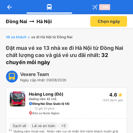
arrow_back
-30k
Đồng Nai
Hà Nội
Chọn ngày
Vé xe khách
xe đi Hà Nội từ Đồng Nai
Đặt mua vé xe 13 nhà xe đi Hà Nội từ Đồng Nai
chất lượng cao và giá vé ưu đãi nhất
: 32
chuyến mỗi ngày
Vexere Team
Ngày cập nhật: 09/08/2026
Hoàng Long (Đỏ)
4.6
Giường nằm 42 chỗ
(433 đánh giá)
Đồng Nai (Dọc Quốc lộ 1A)
12 giờ 20 phút
Bến xe Nước Ngầm
Sạch sẽ
Lái xe an toàn
+5
Giường nằm thoải mái . Nhân viên vui vẻ nhiệt tình hành khách muốn gì là