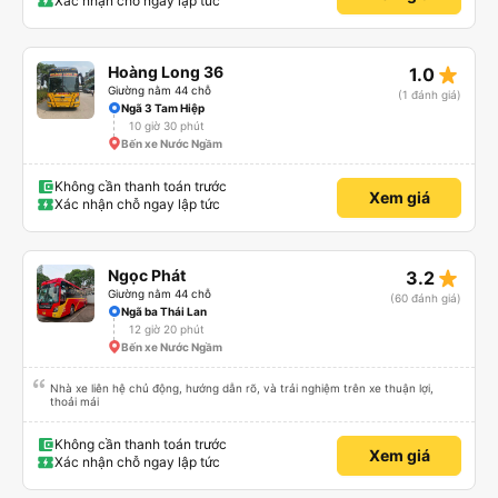
Xác nhận chỗ ngay lập tức
star_rate
Hoàng Long 36
1.0
Giường nằm 44 chỗ
(1 đánh giá)
Ngã 3 Tam Hiệp
10 giờ 30 phút
Bến xe Nước Ngầm
Không cần thanh toán trước
Xem giá
Xác nhận chỗ ngay lập tức
star_rate
Ngọc Phát
3.2
Giường nằm 44 chỗ
(60 đánh giá)
Ngã ba Thái Lan
12 giờ 20 phút
Bến xe Nước Ngầm
Nhà xe liên hệ chủ động, hướng dẫn rõ, và trải nghiệm trên xe thuận lợi,
thoải mái
Không cần thanh toán trước
Xem giá
Xác nhận chỗ ngay lập tức