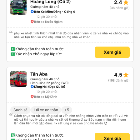
star_rate
Hoàng Long (Cô 2)
2.4
Giường nằm 40 chỗ
(36 đánh giá)
Bến Xe Miền Đông - Cổng 4
12 giờ 30 phút
Bến xe Nước Ngầm
phụ xe nhiệt tình thích nhất thái độ của nhân viên lơ xe và nhà xe chỉ đg vào
nhà xe tận tình ko khó chịu như những nhà xe khác
Không cần thanh toán trước
Xem giá
Xác nhận chỗ ngay lập tức
star_rate
Tân Aba
4.5
Giường nằm 46 chỗ
(198 đánh giá)
Limousine 22 phòng (WC)
Đồng Nai (Dọc QL1A)
10 giờ 20 phút
Bến xe Mỹ Đình
Sạch sẽ
Lái xe an toàn
+5
Cách phục vụ rất ok tổng đài tư vấn nhe nhàng nhân viên trên xe rất vui vẻ
giá cả thi hợp lý gặp a chủ xe rất dễ thương đi xe Bắc nam nhiều rồi nhưng
lần đầu tiên mới gặp được nx rất ung ý se còn ủng hộ nhiều 🥰
Không cần thanh toán trước
Xem giá