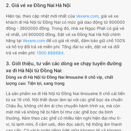
2. Giá vé xe Đồng Nai Hà Nội
Hiện tại, theo cập nhật mới nhất của
Vexere.com
, giá vé xe
khách đi Hà Nội từ Đồng Nai có mức giá dao động từ 900000
đồng - 2600000 đồng. Trong đó, nhà xe Ngọc Phát có giá vé
rẻ nhất, chỉ 900000 đồng. Đặt vé xe Đồng Nai Hà Nội chính
hãng tại
Vexere.com
để có giá rẻ nhất, đảm bảo giữ chỗ 100%
và hỗ trợ đổi trả vé miễn phí. Tổng đài tư vấn, đặt vé và đổi
trả vé miễn phí:
1900 888684
.
3. Giới thiệu, tư vấn các dòng xe chạy tuyến đường
xe đi Hà Nội từ Đồng Nai:
Dòng xe đi Hà Nội từ Đồng Nai limousine 9 chỗ vip, chất
lượng cao: Tiện lợi, sang trọng
Là sản phẩm xe đi Hà Nội từ Đồng Nai limousine 9 chỗ cải tiến
từ xe 16 chỗ. Nội thất được làm lại với các ghế bọc da chuẩn
Châu Âu, không chỉ êm ái cho chuyến hành trình xa, mà còn
mát mẻ và không hề bị hầm bí như các ghế bọc da bình
thường. Kèm theo các ghế có nhiều tiện nghi hiện đại như ti-
vi, tủ lạnh mini, ổ cắm usb, đèn đọc sách, hệ thống âm thanh
cao cấp. Có vách ngăn riêng biệt giữa khoang lái và khoang