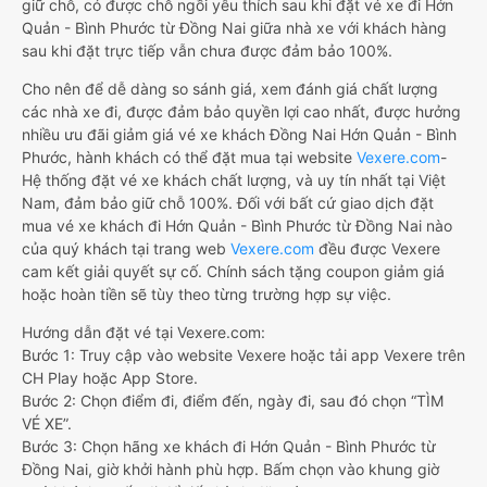
giữ chỗ, có được chỗ ngồi yêu thích sau khi đặt vé xe đi Hớn
Quản - Bình Phước từ Đồng Nai giữa nhà xe với khách hàng
sau khi đặt trực tiếp vẫn chưa được đảm bảo 100%.
Cho nên để dễ dàng so sánh giá, xem đánh giá chất lượng
các nhà xe đi, được đảm bảo quyền lợi cao nhất, được hưởng
nhiều ưu đãi giảm giá vé xe khách Đồng Nai Hớn Quản - Bình
Phước, hành khách có thể đặt mua tại website
Vexere.com
-
Hệ thống đặt vé xe khách chất lượng, và uy tín nhất tại Việt
Nam, đảm bảo giữ chỗ 100%. Đối với bất cứ giao dịch đặt
mua vé xe khách đi Hớn Quản - Bình Phước từ Đồng Nai nào
của quý khách tại trang web
Vexere.com
đều được Vexere
cam kết giải quyết sự cố. Chính sách tặng coupon giảm giá
hoặc hoàn tiền sẽ tùy theo từng trường hợp sự việc.
Hướng dẫn đặt vé tại Vexere.com:
Bước 1: Truy cập vào website Vexere hoặc tải app Vexere trên
CH Play hoặc App Store.
Bước 2: Chọn điểm đi, điểm đến, ngày đi, sau đó chọn “TÌM
VÉ XE”.
Bước 3: Chọn hãng xe khách đi Hớn Quản - Bình Phước từ
Đồng Nai, giờ khởi hành phù hợp. Bấm chọn vào khung giờ