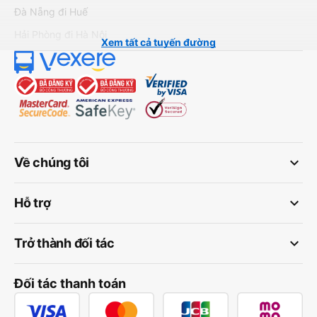
Đà Nẵng đi Huế
Hải Phòng đi Hà Nội
Xem tất cả tuyến đường
keyboard_arrow_down
Về chúng tôi
keyboard_arrow_down
Hỗ trợ
keyboard_arrow_down
Trở thành đối tác
Đối tác thanh toán