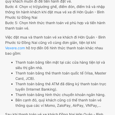
quý khách muốn đi để tiến hành đặt vé.
Bước 4: Chọn vị trí/giường ghế, điểm đón, điểm trả và nhập
thông tin hành khách khi đặt mua vé xe đi Hớn Quản - Bình
Phước từ Đồng Nai
Bước 5: Chọn hình thức thanh toán vé phù hợp và tiến hành
thanh toán vé.
Việc đặt mua và thanh toán vé xe khách đi Hớn Quản - Bình
Phước từ Đồng Nai cũng vô cùng đơn giản, tiện lợi khi
Vexere.com
hỗ trợ đến 06 hình thức thanh toán khác nhau
bao gồm:
Thanh toán bằng tiền mặt tại các cửa hàng tiện lợi và
siêu thị gần nhà.
Thanh toán bằng thẻ thanh toán quốc tế (Visa, Master
Card, JCB).
Thanh toán bằng thẻ ATM đã đăng ký thanh toán trực
tuyến (Internet Banking).
Thanh toán bằng hình thức chuyển khoản ngân hàng.
Bên cạnh đó, quý khách cũng có thể thanh toán vé
thông qua các ví Momo, ZaloPay, AirPay, VNPay,…
Sau khi thanh toán vé xe khách Đồng Nai Hớn Quản - Bình