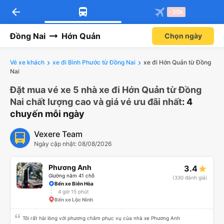
arrow_back
-30k
Đồng Nai
Hớn Quản
Chọn ngày
Vé xe khách
xe đi Bình Phước từ Đồng Nai
xe đi Hớn Quản từ Đồng
Nai
Đặt mua vé xe 5 nhà xe đi Hớn Quản từ Đồng
Nai chất lượng cao và giá vé ưu đãi nhất
: 4
chuyến mỗi ngày
Vexere Team
Ngày cập nhật: 08/08/2026
Phương Anh
3.4
Giường nằm 41 chỗ
(330 đánh giá)
Bến xe Biên Hòa
4 giờ 15 phút
Bến xe Lộc Ninh
Tôi rất hài lòng với phương châm phục vụ của nhà xe Phương Anh