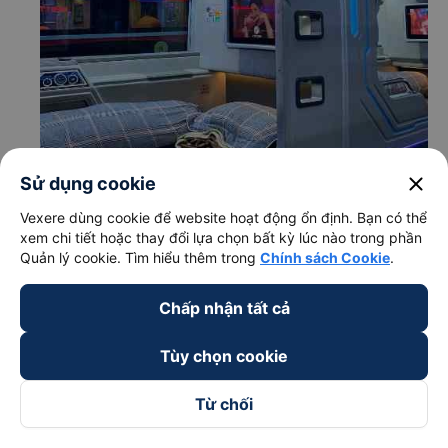
close
Sử dụng cookie
Vexere dùng cookie để website hoạt động ổn định. Bạn có thể
xem chi tiết hoặc thay đổi lựa chọn bất kỳ lúc nào trong phần
Quản lý cookie. Tìm hiểu thêm trong
Chính sách Cookie
.
c. Lộ trình, giờ khởi hành và giờ kết thúc của xe khách
Chấp nhận tất cả
Mạnh Hùng
Giờ xuất phát ở Đồng Nai: 03:36, 03:45, 03:56,
Tùy chọn cookie
04:05
Giờ đến nơi ở Mỹ Tho - Tiền Giang: 9:42, 9:51, 10:02,
Từ chối
10:11
Thời gian chạy từ Đồng Nai đi Mỹ Tho - Tiền Giang