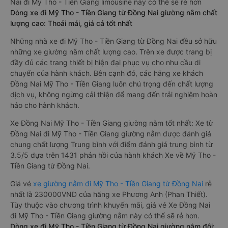
Nai đi Mỹ Tho - Tiền Giang limousine này có thể sẽ rẻ hơn
Dòng xe đi Mỹ Tho - Tiền Giang từ Đồng Nai giường nằm chất
lượng cao: Thoải mái, giá cả tốt nhất
Những nhà xe đi Mỹ Tho - Tiền Giang từ Đồng Nai đều sở hữu
những xe giường nằm chất lượng cao. Trên xe được trang bị
đầy đủ các trang thiết bị hiện đại phục vụ cho nhu cầu di
chuyển của hành khách. Bên cạnh đó, các hãng xe khách
Đồng Nai Mỹ Tho - Tiền Giang luôn chú trọng đến chất lượng
dịch vụ, không ngừng cải thiện để mang đến trải nghiệm hoàn
hảo cho hành khách.
Xe Đồng Nai Mỹ Tho - Tiền Giang giường nằm tốt nhất: Xe từ
Đồng Nai đi Mỹ Tho - Tiền Giang giường nằm được đánh giá
chung chất lượng Trung bình với điểm đánh giá trung bình từ
3.5/5 dựa trên 1431 phản hồi của hành khách Xe về Mỹ Tho -
Tiền Giang từ Đồng Nai.
Giá vé
xe giường nằm đi Mỹ Tho - Tiền Giang từ Đồng Nai
rẻ
nhất là 230000VND của hãng xe Phương Anh (Phan Thiết).
Tùy thuộc vào chương trình khuyến mãi, giá vé Xe Đồng Nai
đi Mỹ Tho - Tiền Giang giường nằm này có thể sẽ rẻ hơn.
Dòng xe đi Mỹ Tho - Tiền Giang từ Đồng Nai giường nằm đôi: