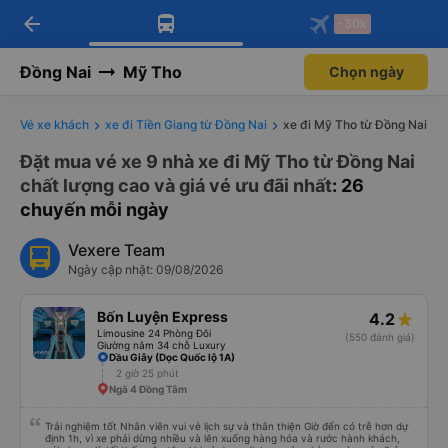
arrow_back
Tải app Vexere ngay!
Tải app Vexere
-30k
Mở app
Mở app
Nhận ưu đãi thành viên độc
-30k/ghế khi đặt vé máy bay qua
quyền
app
Đồng Nai
Mỹ Tho
Chọn ngày
Vé xe khách
xe đi Tiền Giang từ Đồng Nai
xe đi Mỹ Tho từ Đồng Nai
Đặt mua vé xe 9 nhà xe đi Mỹ Tho từ Đồng Nai
chất lượng cao và giá vé ưu đãi nhất
: 26
chuyến mỗi ngày
Vexere Team
Ngày cập nhật: 09/08/2026
Bốn Luyện Express
4.2
Limousine 24 Phòng Đôi
(550 đánh giá)
Giường nằm 34 chỗ Luxury
Dầu Giây (Dọc Quốc lộ 1A)
2 giờ 25 phút
Ngã 4 Đồng Tâm
Trải nghiệm tốt Nhân viên vui vẻ lịch sự và thân thiện Giờ đến có trễ hơn dự
định 1h, vì xe phải dừng nhiều và lên xuống hàng hóa và rước hành khách,