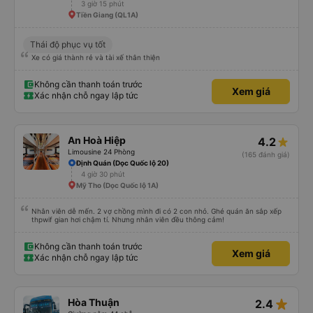
3 giờ 15 phút
Tiền Giang (QL1A)
Thái độ phục vụ tốt
Xe có giá thành rẻ và tài xế thân thiện
Không cần thanh toán trước
Xem giá
Xác nhận chỗ ngay lập tức
An Hoà Hiệp
4.2
Limousine 24 Phòng
(165 đánh giá)
Định Quán (Dọc Quốc lộ 20)
4 giờ 30 phút
Mỹ Tho (Dọc Quốc lộ 1A)
Nhân viên dễ mến. 2 vợ chồng mình đi có 2 con nhỏ. Ghé quán ăn sắp xếp
thpwif gian hơi chậm tí. Nhưng nhân viên đều thông cảm!
Không cần thanh toán trước
Xem giá
Xác nhận chỗ ngay lập tức
star_rate
Hòa Thuận
2.4