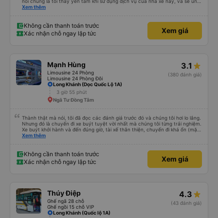
nói chung là tối thấy yên tâm khi sử dụng dịch vụ của nhà xe này, và sẽ ủng
hộ và giới thiệu cho người thân sử dụng dịch vụ của nhà xe này
Xem thêm
Không cần thanh toán trước
Xem giá
Xác nhận chỗ ngay lập tức
Mạnh Hùng
3.1
Limousine 24 Phòng
(380 đánh giá)
Limousine 24 Phòng Đôi
Long Khánh (Dọc Quốc Lộ 1A)
3 giờ 55 phút
Ngã Tư Đồng Tâm
Thành thật mà nói, tôi đã đọc các đánh giá trước đó và chúng tôi hơi lo lắng.
Nhưng đó là chuyến đi xe buýt tuyệt vời nhất mà chúng tôi từng trải nghiệm.
Xe buýt khởi hành và đến đúng giờ, tài xế thân thiện, chuyến đi khá ổn (mặc
dù vẫn hơi xóc, nhưng đó là đặc trưng của Việt Nam ^^), và chỗ ngồi thoải
Xem thêm
mái. Chúng tôi thực sự rất hài lòng.
Không cần thanh toán trước
Xem giá
Xác nhận chỗ ngay lập tức
Thúy Điệp
4.3
Ghế ngã 28 chỗ
(43 đánh giá)
Ghế ngồi 15 chỗ VIP
Long Khánh (Quốc lộ 1A)