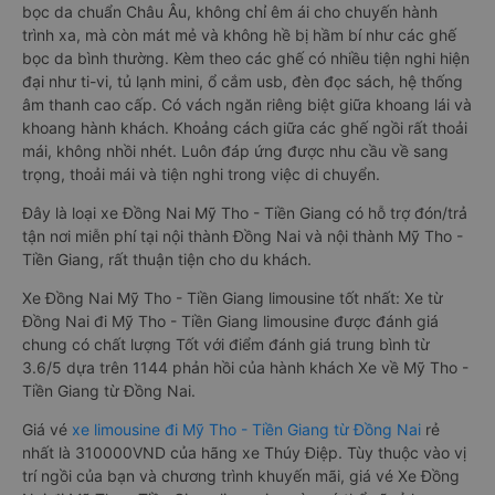
bọc da chuẩn Châu Âu, không chỉ êm ái cho chuyến hành
trình xa, mà còn mát mẻ và không hề bị hầm bí như các ghế
bọc da bình thường. Kèm theo các ghế có nhiều tiện nghi hiện
đại như ti-vi, tủ lạnh mini, ổ cắm usb, đèn đọc sách, hệ thống
âm thanh cao cấp. Có vách ngăn riêng biệt giữa khoang lái và
khoang hành khách. Khoảng cách giữa các ghế ngồi rất thoải
mái, không nhồi nhét. Luôn đáp ứng được nhu cầu về sang
trọng, thoải mái và tiện nghi trong việc di chuyển.
Đây là loại xe Đồng Nai Mỹ Tho - Tiền Giang có hỗ trợ đón/trả
tận nơi miễn phí tại nội thành Đồng Nai và nội thành Mỹ Tho -
Tiền Giang, rất thuận tiện cho du khách.
Xe Đồng Nai Mỹ Tho - Tiền Giang limousine tốt nhất: Xe từ
Đồng Nai đi Mỹ Tho - Tiền Giang limousine được đánh giá
chung có chất lượng Tốt với điểm đánh giá trung bình từ
3.6/5 dựa trên 1144 phản hồi của hành khách Xe về Mỹ Tho -
Tiền Giang từ Đồng Nai.
Giá vé
xe limousine đi Mỹ Tho - Tiền Giang từ Đồng Nai
rẻ
nhất là 310000VND của hãng xe Thúy Điệp. Tùy thuộc vào vị
trí ngồi của bạn và chương trình khuyến mãi, giá vé Xe Đồng