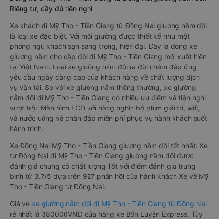
Riêng tư, đầy đủ tiện nghi
Xe khách đi Mỹ Tho - Tiền Giang từ Đồng Nai giường nằm đôi
là loại xe đặc biệt. Với mỗi giường được thiết kế như một
phòng ngủ khách sạn sang trọng, hiện đại. Đây là dòng xe
giường nằm cho cặp đôi đi Mỹ Tho - Tiền Giang mới xuất hiện
tại Việt Nam. Loại xe giường nằm đôi ra đời nhằm đáp ứng
yêu cầu ngày càng cao của khách hàng về chất lượng dịch
vụ vận tải. So với xe giường nằm thông thường, xe giường
nằm đôi đi Mỹ Tho - Tiền Giang có nhiều ưu điểm và tiện nghi
vượt trội. Màn hình LCD với hàng nghìn bộ phim giải trí, wifi,
và nước uống và chăn đắp miễn phí phục vụ hành khách suốt
hành trình.
Xe Đồng Nai Mỹ Tho - Tiền Giang giường nằm đôi tốt nhất: Xe
từ Đồng Nai đi Mỹ Tho - Tiền Giang giường nằm đôi được
đánh giá chung có chất lượng Tốt với điểm đánh giá trung
bình từ 3.7/5 dựa trên 927 phản hồi của hành khách Xe về Mỹ
Tho - Tiền Giang từ Đồng Nai.
Giá vé
xe giường nằm đôi đi Mỹ Tho - Tiền Giang từ Đồng Nai
rẻ nhất là 380000VND của hãng xe Bốn Luyện Express. Tùy