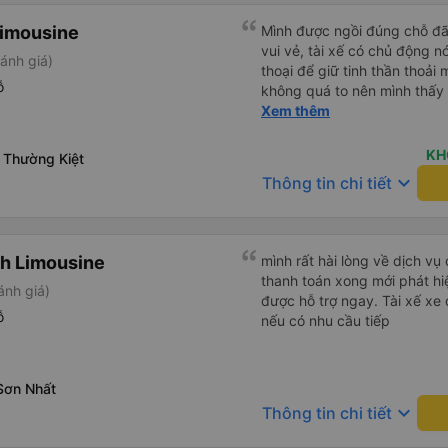
Limousine
Mình được ngồi đúng chỗ đã 
vui vẻ, tài xế có chủ động n
ánh giá)
thoại để giữ tinh thần thoải 
ỗ
không quá to nên mình thấy
tập trung như vào đường đèo 
Xem thêm
trung. Tài xế cũng chủ động đặt grab hộ mình ra điểm đón,
và phí mình tự trả. Không r
KH
 Thường Kiệt
cũng vài chục nên mình ngại hỏi. Xe khá sạch, t
keyboard_arrow_down
Thông tin chi tiết
không mùi nhiều.
h Limousine
mình rất hài lòng về dịch vụ
thanh toán xong mới phát hiệ
ánh giá)
được hỗ trợ ngay. Tài xế xe c
ỗ
nếu có nhu cầu tiếp
Sơn Nhất
keyboard_arrow_down
Thông tin chi tiết