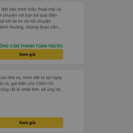
đặt nên mình thấy thoải mái và
ói chuyện với bạn bè qua điện
mái khi lái xe và nói chuyện
 bình thường, những đoạn cần
thì tài xế ngừng lại để tập
õ có được hỗ trợ không nhưng phí
ÔNG CẦN THANH TOÁN TRƯỚC
hoải mái
Xem giá
 của nhà xe, mình đặt bị sai ngày
n ra, gọi điện cho CSKH thì
ũng rất là nhiệt tình. sẽ ủng hộ
Xem giá