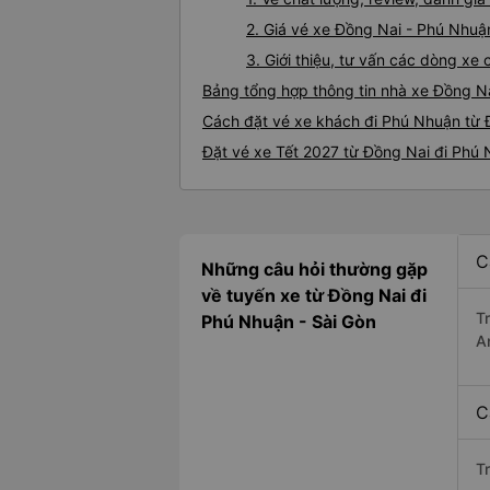
2. Giá vé xe Đồng Nai - Phú Nhuậ
3. Giới thiệu, tư vấn các dòng x
Bảng tổng hợp thông tin nhà xe Đồng N
Cách đặt vé xe khách đi Phú Nhuận từ Đ
Đặt vé xe Tết 2027 từ Đồng Nai đi Phú
C
Những câu hỏi thường gặp
về tuyến xe từ Đồng Nai đi
T
Phú Nhuận - Sài Gòn
A
C
T