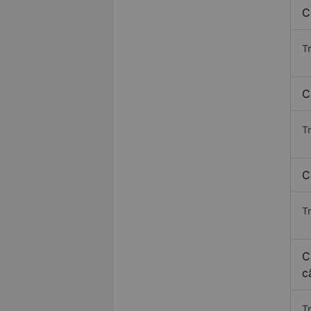
C
T
C
T
C
T
C
c
T