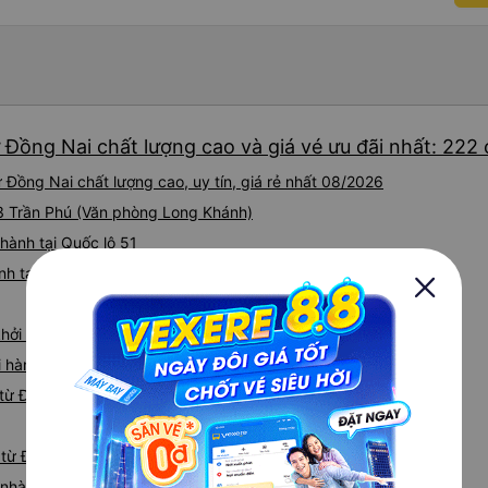
 Đồng Nai chất lượng cao và giá vé ưu đãi nhất: 222
Đồng Nai chất lượng cao, uy tín, giá rẻ nhất 08/2026
143 Trần Phú (Văn phòng Long Khánh)
hành tại Quốc lộ 51
ành tại QL 51, Long Phước, Long Thành
khởi hành tại Cây xăng 75
i hành tại QL20
từ Đồng Nai đi Phú Nhuận
 từ Đồng Nai
iá nhà xe Đồng Nai Phú Nhuận