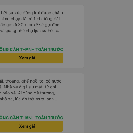
ỏ hết sự xúc động khi được chăm
khi xe chạy đã có 1 chị tổng đài
ớc giờ đi 30p tài xế sẽ gọi đón
với giọng nhỏ nhẹ lịch sử hỏi: chị
ường hơi đông nhưng anh tài xế
ịp chuyến bay của 1 hành khách
 rất êm, không dằn sốc gì hết.
ÔNG CẦN THANH TOÁN TRƯỚC
anh tài xế cũng với cái giọng
Xem giá
g như các xe khác mình từng đi.
nh sẽ đi lại lần sau
rãi, thoáng, ghế ngồi to, có nước
. Nhà xe ở q1 siu mát, từ chị
c bảo vệ. Ai cũng dễ thương,
 nhà xe, lúc đó trời mưa, anh
he cho mình vào nhà xe ngồi
ình ngủ từ lúc bắt đầu chạy đến
ng Tàu còn được chở đến tận chỗ
ÔNG CẦN THANH TOÁN TRƯỚC
mất thêm phí và cũng không cần
Xem giá
ôn. Sau khi đặt vé, nhà xe sẽ gọi