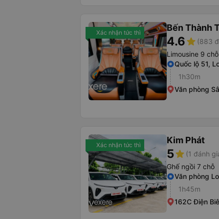
Bến Thành T
Xác nhận tức thì
4.6
star
(883 đ
Limousine 9 chỗ
Quốc lộ 51, 
1h30m
Văn phòng S
Kim Phát
Xác nhận tức thì
5
star
(1 đánh gi
Ghế ngồi 7 chỗ
Văn phòng L
1h45m
162C Điện Bi