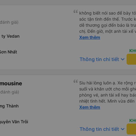
không biết nói sao để bày t
sóc tận tình đến thế. Trước 
đánh giá)
dễ thương gọi đến báo là trư
chị. Đến giờ, một anh tài xế 
g ty Vedan
ở chỗ nào e đến đón. Tuy đ
Xem thêm
vẫn rất cố gắng chạy cho k
khác trên xe nhưng xe lại đi
KH
Sơn Nhất
Mình để ý lần nào gọi khách 
keyboard_arrow_down
Thông tin chi tiết
nhỏ nhẹ đó đón khách, khôn
Thiệc là ưng hết sức. Nhất đị
imousine
Siu hài lòng luôn ạ. Xe rộng 
suối và khăn ướt cho mỗi ghế
đánh giá)
phòng vé, anh tài xế hay bá
nhiệt tình hết. Mình vừa đến
ong Thành
nhân viên lập tức bung dù c
Xem thêm
chờ. Bác tài chạy rất êm, m
lúc đến tận nơi lun. Đến Vũ
KH
uyễn Văn Trỗi
mình sẽ ở (The Sóng) mà k 
keyboard_arrow_down
Thông tin chi tiết
đổi xe để trung chuyển gì lu