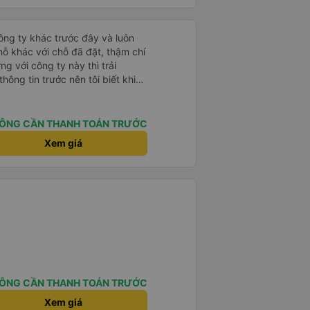
phát thì bên nhà xe cũng gọi
ạ. Sẽ ủng hộ hãng mỗi lần mình
công ty khác trước đây và luôn
hỗ khác với chỗ đã đặt, thậm chí
ng với công ty này thì trải
thông tin trước nên tôi biết khi
i địa chỉ và xếp tôi ngồi đúng chỗ
 rắc rối. Tài xế thân thiện, làm
 nơi rất nhanh chóng. Từ giờ trở
ÔNG CẦN THANH TOÁN TRƯỚC
 ty này. Tôi thường xuyên sử
Xem giá
 đi lại giữa Thành phố Hồ Chí
 tuyệt vời, 👍🏽
ÔNG CẦN THANH TOÁN TRƯỚC
Xem giá