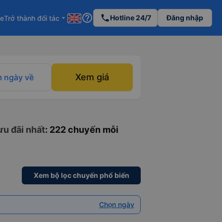
help_outline
phone
Hotline 24/7
Đăng nhập
re
Trở thành đối tác
arrow_drop_down
Xem giá
 ngày về
ưu đãi nhất
: 222 chuyến mỗi
Xem bộ lọc chuyến phổ biến
Chọn ngày