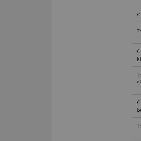
C
Tr
C
k
T
gi
C
b
T