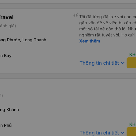
xác nhận, đến lúc gần xuất 
nhắc nhở mình lun. Rấc ưng 
có dịp đi Vùng Tàu ❤️❤️❤️
ravel
Tôi đã từng đặt xe với các 
gặp vấn đề về việc bị xếp c
ánh giá)
một số tài xế còn thô lỗ. Như
nghiệm rất tuyệt vời. Họ gửi 
Long Phước, Long Thành
nào tài xế sẽ đến, đón tôi tạ
Xem thêm
đã chọn. Không gặp quá nhiều
việc hiệu quả và đưa tôi đến
KH
ân Bay
đi tôi sẽ chỉ đặt xe với công
keyboard_arrow_down
Thông tin chi tiết
dụng dịch vụ xe limousine để
Minh và Vũng Tàu. Trải nghiệm
á)
ong Khánh
KH
ên Phủ
keyboard_arrow_down
Thông tin chi tiết