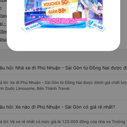
n
e chạy tuyến đường Đồng Nai đi Phú Nhuận
ai - Phú Nhuận
ồng Nai nhanh và uy tín nhất
 Nhuận
âu hỏi: Nhà xe đi Phú Nhuận - Sài Gòn từ Đồng Nai được đá
rả lời: Xe đi Phú Nhuận - Sài Gòn từ Đồng Nai được đánh giá chất lượ
nh Quốc Limousine, Bến Thành Travel.
âu hỏi: Xe nào đi Phú Nhuận - Sài Gòn có giá rẻ nhất?
rả lời: Vé xe rẻ nhất có mức giá là 120.000 đồng của nhà xe Trường 