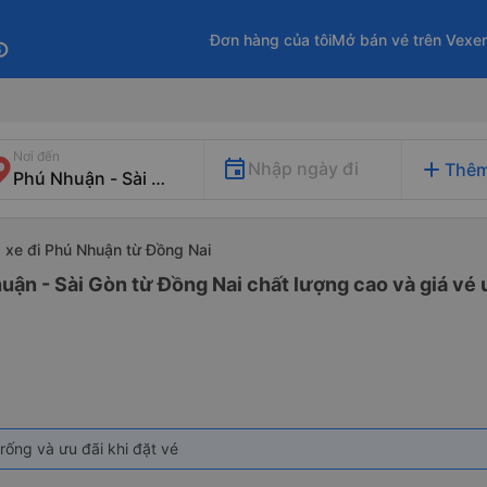
Đơn hàng của tôi
Mở bán vé trên Vexe
fo
Nơi đến
add
Nhập ngày đi
Thêm
xe đi Phú Nhuận từ Đồng Nai
uận - Sài Gòn từ Đồng Nai chất lượng cao và giá vé 
rống và ưu đãi khi đặt vé