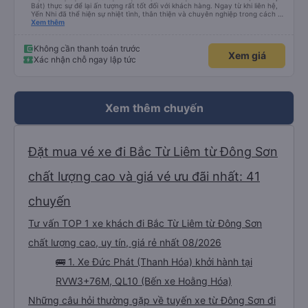
Bát) thực sự để lại ấn tượng rất tốt đối với khách hàng. Ngay từ khi liên hệ,
Yến Nhi đã thể hiện sự nhiệt tình, thân thiện và chuyên nghiệp trong cách tư
vấn. Mọi thắc mắc đều được giải đáp rõ ràng, nhanh chóng, giúp khách hàng
Xem thêm
dễ dàng lựa chọn chuyến xe phù hợp với nhu cầu của mình. Không chỉ dừng
lại ở việc cung cấp thông tin, Yến Nhi còn chủ động hỗ trợ trong suốt quá
trình đặt vé, từ việc giữ chỗ, xác nhận thông tin đến nhắc nhở giờ xe chạy.
Không cần thanh toán trước
Xem giá
Sự tận tâm và chu đáo này giúp khách hàng cảm thấy yên tâm và tin tưởng
Xác nhận chỗ ngay lập tức
hơn khi sử dụng dịch vụ của nhà xe Đức Phát. Thái độ làm việc nghiêm túc,
trách nhiệm cùng phong cách phục vụ chuyên nghiệp của Yến Nhi đã góp
phần nâng cao chất lượng dịch vụ chung, đồng thời tạo dựng hình ảnh tích
cực cho nhà xe trong mắt khách hàng. Đây thực sự là một tấm gương đáng
khen ngợi trong lĩnh vực dịch vụ vận tải hành khách.
Xem thêm chuyến
Đặt mua vé xe đi Bắc Từ Liêm từ Đông Sơn
chất lượng cao và giá vé ưu đãi nhất: 41
chuyến
Tư vấn TOP 1 xe khách đi Bắc Từ Liêm từ Đông Sơn
chất lượng cao, uy tín, giá rẻ nhất 08/2026
🚌 1. Xe Đức Phát (Thanh Hóa) khởi hành tại
RVW3+76M, QL10 (Bến xe Hoằng Hóa)
Những câu hỏi thường gặp về tuyến xe từ Đông Sơn đi