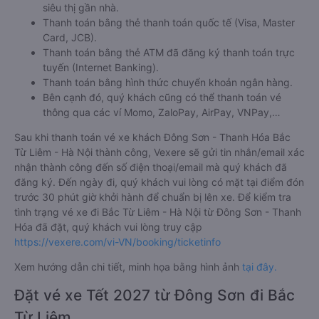
siêu thị gần nhà.
Thanh toán bằng thẻ thanh toán quốc tế (Visa, Master
Card, JCB).
Thanh toán bằng thẻ ATM đã đăng ký thanh toán trực
tuyến (Internet Banking).
Thanh toán bằng hình thức chuyển khoản ngân hàng.
Bên cạnh đó, quý khách cũng có thể thanh toán vé
thông qua các ví Momo, ZaloPay, AirPay, VNPay,…
Sau khi thanh toán vé xe khách Đông Sơn - Thanh Hóa Bắc
Từ Liêm - Hà Nội thành công, Vexere sẽ gửi tin nhắn/email xác
nhận thành công đến số điện thoại/email mà quý khách đã
đăng ký. Đến ngày đi, quý khách vui lòng có mặt tại điểm đón
trước 30 phút giờ khởi hành để chuẩn bị lên xe. Để kiểm tra
tình trạng vé xe đi Bắc Từ Liêm - Hà Nội từ Đông Sơn - Thanh
Hóa đã đặt, quý khách vui lòng truy cập
https://vexere.com/vi-VN/booking/ticketinfo
Xem hướng dẫn chi tiết, minh họa bằng hình ảnh
tại đây.
Đặt vé xe Tết 2027 từ Đông Sơn đi Bắc
Từ Liêm