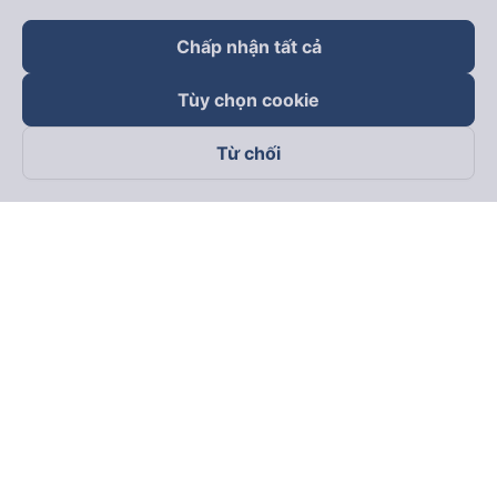
Chấp nhận tất cả
Tùy chọn cookie
Từ chối
Theo dõi chúng tôi trên
Facebook
Tiktok
Youtube
Công ty TNHH Thương Mại Dịch Vụ Vexere
Địa chỉ đăng ký kinh doanh: 8C Chữ Đồng Tử, Phường Tân
Sơn Nhất, TP. Hồ Chí Minh, Việt Nam
Địa chỉ
:
Lầu 2, toà nhà H3 Circo Hoàng Diệu, 384 Hoàng Diệu,
Phường Khánh Hội, TP Hồ Chí Minh, Việt Nam
Tầng 3, toà nhà 101 Láng Hạ, 101 Láng Hạ, Phường Láng, TP.
Hà Nội, Việt Nam
Giấy chứng nhận ĐKKD số 0315133726 do Sở KH và ĐT TP.
Hồ Chí Minh cấp lần đầu ngày 27/6/2018