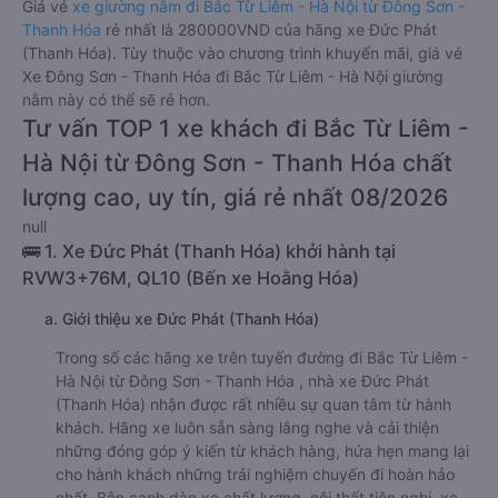
Giá vé
xe giường nằm đi Bắc Từ Liêm - Hà Nội từ Đông Sơn -
Thanh Hóa
rẻ nhất là 280000VND của hãng xe Đức Phát
(Thanh Hóa). Tùy thuộc vào chương trình khuyến mãi, giá vé
Xe Đông Sơn - Thanh Hóa đi Bắc Từ Liêm - Hà Nội giường
nằm này có thể sẽ rẻ hơn.
Tư vấn TOP 1 xe khách đi Bắc Từ Liêm -
Hà Nội từ Đông Sơn - Thanh Hóa chất
lượng cao, uy tín, giá rẻ nhất 08/2026
null
🚌 1. Xe Đức Phát (Thanh Hóa) khởi hành tại
RVW3+76M, QL10 (Bến xe Hoằng Hóa)
a. Giới thiệu xe Đức Phát (Thanh Hóa)
Trong số các hãng xe trên tuyến đường đi Bắc Từ Liêm -
Hà Nội từ Đông Sơn - Thanh Hóa , nhà xe Đức Phát
(Thanh Hóa) nhận được rất nhiều sự quan tâm từ hành
khách. Hãng xe luôn sẵn sàng lắng nghe và cải thiện
những đóng góp ý kiến từ khách hàng, hứa hẹn mang lại
cho hành khách những trải nghiệm chuyến đi hoàn hảo
nhất. Bên cạnh dàn xe chất lượng, nội thất tiện nghi, xe