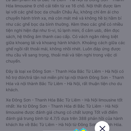
Hóa limousine 9 chỗ cải tiến từ xe 16 chỗ. Nội thất được làm
lại với các ghế bọc da chuẩn Châu Âu, không chỉ êm ái cho
chuyến hành trình xa, mà còn mát mẻ và không hề bị hầm bí
như các ghế bọc da bình thường. Kèm theo các ghế có nhiều
tiện nghi hiện đại như ti-vi, tủ lạnh mini, ổ cắm usb, đèn đọc
sách, hệ thống âm thanh cao cấp. Có vách ngăn riêng biệt
giữa khoang lái và khoang hành khách. Khoảng cách giữa các
ghế ngồi rất thoải mái, không nhồi nhét. Luôn đáp ứng được
nhu cầu về sang trọng, thoải mái và tiện nghi trong việc di
chuyển.
Đây là loại xe Đông Sơn - Thanh Hóa Bắc Từ Liêm - Hà Nội có
hỗ trợ đón/trả tận nơi miễn phí tại nội thành Đông Sơn - Thanh
Hóa và nội thành Bắc Từ Liêm - Hà Nội, rất thuận tiện cho du
khách.
Xe Đông Sơn - Thanh Hóa Bắc Từ Liêm - Hà Nội limousine tốt
nhất: Xe từ Đông Sơn - Thanh Hóa đi Bắc Từ Liêm - Hà Nội
limousine được đánh giá chung có chất lượng Tốt với điểm
đánh giá trung bình từ 4.7/5 dựa trên 388 phản hồi của hành
khách Xe về Bắc Từ Liêm - Hà Nội từ Đông Sơn - Thanh Hóa.