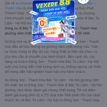
Giá vé
xe limousine đi Bắc Từ Liêm - Hà Nội từ Đông Sơn -
Thanh Hóa
rẻ nhất là 280000VND của hãng xe Đức Phát
(Thanh Hóa). Tùy thuộc vào vị trí ngồi của bạn và chương
trình khuyến mãi, giá vé Xe Đông Sơn - Thanh Hóa đi Bắc Từ
Liêm - Hà Nội limousine này có thể sẽ rẻ hơn
Dòng xe đi Bắc Từ Liêm - Hà Nội từ Đông Sơn - Thanh Hóa
giường nằm chất lượng cao: Thoải mái, giá cả tốt nhất
Những nhà xe đi Bắc Từ Liêm - Hà Nội từ Đông Sơn - Thanh
Hóa đều sở hữu những xe giường nằm chất lượng cao. Trên
xe được trang bị đầy đủ các trang thiết bị hiện đại phục vụ
cho nhu cầu di chuyển của hành khách. Bên cạnh đó, các
hãng xe khách Đông Sơn - Thanh Hóa Bắc Từ Liêm - Hà Nội
luôn chú trọng đến chất lượng dịch vụ, không ngừng cải thiện
để mang đến trải nghiệm hoàn hảo cho hành khách.
Xe Đông Sơn - Thanh Hóa Bắc Từ Liêm - Hà Nội giường nằm
tốt nhất: Xe từ Đông Sơn - Thanh Hóa đi Bắc Từ Liêm - Hà Nội
giường nằm được đánh giá chung chất lượng Tốt với điểm
đánh giá trung bình từ 4.7/5 dựa trên 388 phản hồi của hành
khách Xe về Bắc Từ Liêm - Hà Nội từ Đông Sơn - Thanh Hóa.