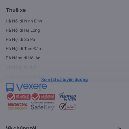
Thuê xe
Hà Nội đi Ninh Bình
Hà Nội đi Hạ Long
Hà Nội đi Sa Pa
Hà Nội đi Tam Đảo
Đà Nẵng đi Hội An
Đà Nẵng đi Huế
Hải Phòng đi Hà Nội
Xem tất cả tuyến đường
keyboard_arrow_down
Về chúng tôi