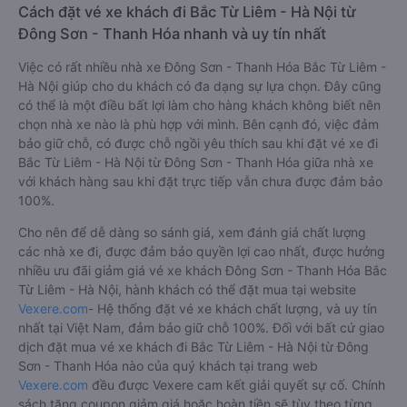
Cách đặt vé xe khách đi Bắc Từ Liêm - Hà Nội từ
Đông Sơn - Thanh Hóa nhanh và uy tín nhất
Việc có rất nhiều nhà xe Đông Sơn - Thanh Hóa Bắc Từ Liêm -
Hà Nội giúp cho du khách có đa dạng sự lựa chọn. Đây cũng
có thể là một điều bất lợi làm cho hàng khách không biết nên
chọn nhà xe nào là phù hợp với mình. Bên cạnh đó, việc đảm
bảo giữ chỗ, có được chỗ ngồi yêu thích sau khi đặt vé xe đi
Bắc Từ Liêm - Hà Nội từ Đông Sơn - Thanh Hóa giữa nhà xe
với khách hàng sau khi đặt trực tiếp vẫn chưa được đảm bảo
100%.
Cho nên để dễ dàng so sánh giá, xem đánh giá chất lượng
các nhà xe đi, được đảm bảo quyền lợi cao nhất, được hưởng
nhiều ưu đãi giảm giá vé xe khách Đông Sơn - Thanh Hóa Bắc
Từ Liêm - Hà Nội, hành khách có thể đặt mua tại website
Vexere.com
- Hệ thống đặt vé xe khách chất lượng, và uy tín
nhất tại Việt Nam, đảm bảo giữ chỗ 100%. Đối với bất cứ giao
dịch đặt mua vé xe khách đi Bắc Từ Liêm - Hà Nội từ Đông
Sơn - Thanh Hóa nào của quý khách tại trang web
Vexere.com
đều được Vexere cam kết giải quyết sự cố. Chính
sách tặng coupon giảm giá hoặc hoàn tiền sẽ tùy theo từng