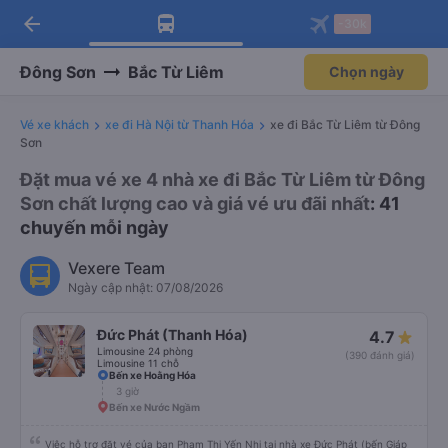
arrow_back
Tải app Vexere ngay!
Tải app Vexere
-30k
Mở app
Mở app
Nhận ưu đãi thành viên độc
-30k/ghế khi đặt vé máy bay qua
quyền
app
Đông Sơn
Bắc Từ Liêm
Chọn ngày
Vé xe khách
xe đi Hà Nội từ Thanh Hóa
xe đi Bắc Từ Liêm từ Đông
Sơn
Đặt mua vé xe 4 nhà xe đi Bắc Từ Liêm từ Đông
Sơn chất lượng cao và giá vé ưu đãi nhất
: 41
chuyến mỗi ngày
Vexere Team
Ngày cập nhật: 07/08/2026
Đức Phát (Thanh Hóa)
4.7
Limousine 24 phòng
(390 đánh giá)
Limousine 11 chỗ
Bến xe Hoằng Hóa
3 giờ
Bến xe Nước Ngầm
Việc hỗ trợ đặt vé của bạn Phạm Thị Yến Nhi tại nhà xe Đức Phát (bến Giáp