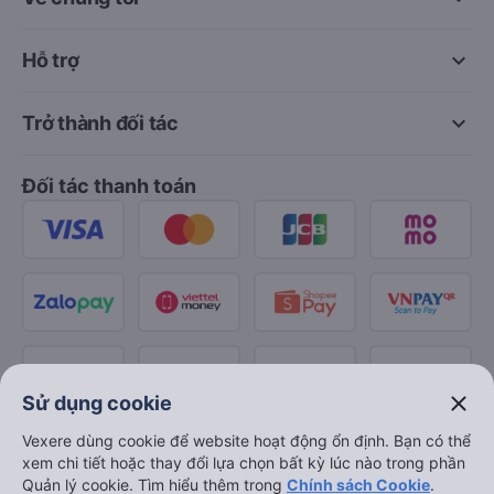
keyboard_arrow_down
Hỗ trợ
keyboard_arrow_down
Trở thành đối tác
Đối tác thanh toán
close
Sử dụng cookie
Vexere dùng cookie để website hoạt động ổn định. Bạn có thể
xem chi tiết hoặc thay đổi lựa chọn bất kỳ lúc nào trong phần
Quản lý cookie. Tìm hiểu thêm trong
Chính sách Cookie
.