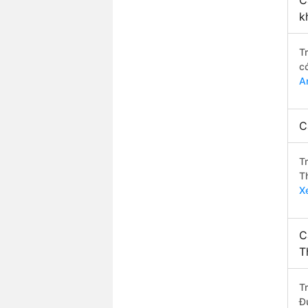
C
k
T
c
A
C
T
T
X
C
T
T
Đ