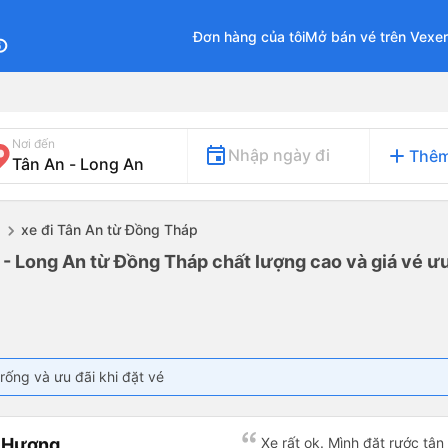
Đơn hàng của tôi
Mở bán vé trên Vexe
fo
Nơi đến
add
Nhập ngày đi
Thêm
xe đi Tân An từ Đồng Tháp
p
 - Long An từ Đồng Tháp chất lượng cao và giá vé ưu
rống và ưu đãi khi đặt vé
n Hương
Xe rất ok. Mình đặt rước tận