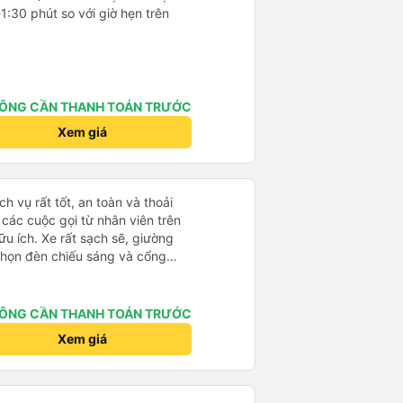
-1:30 phút so với giờ hẹn trên
ÔNG CẦN THANH TOÁN TRƯỚC
Xem giá
h vụ rất tốt, an toàn và thoải
à các cuộc gọi từ nhân viên trên
ữu ích. Xe rất sạch sẽ, giường
 chọn đèn chiếu sáng và cổng
iện. Nhân viên rất lịch sự và xe
ến. Cảm ơn!
ÔNG CẦN THANH TOÁN TRƯỚC
Xem giá