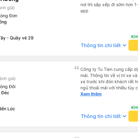
nơi thì sắp xếp đi sớm hơn 1
ánh giá)
app
hòng Đơn
ông
KH
Tây - Quầy vé 29
keyboard_arrow_down
Thông tin chi tiết
Công ty Tu Tien cung cấp dịc
mái. Thông tin về vị trí xe v
ánh giá)
xe trước khi đón khách rất h
hòng Đôi
ngủ thoải mái với nhiều tùy
 Đéc
USB được đặt ở vị trí thuận t
Xem thêm
đến điểm đến sớm hơn dự ki
KH
Bến Lức
keyboard_arrow_down
Thông tin chi tiết