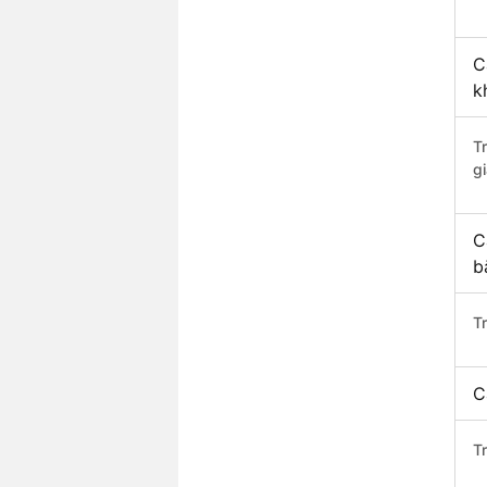
C
k
T
gi
C
b
T
C
T