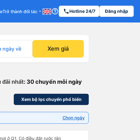
help_outline
phone
Hotline 24/7
Đăng nhập
re
Trở thành đối tác
arrow_drop_down
Xem giá
 ngày về
 đãi nhất
: 30 chuyến mỗi ngày
Xem bộ lọc chuyến phổ biến
Chọn ngày
 nơi ở Q1. Có điều đặt rước tận