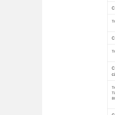
C
T
C
T
C
c
T
T
8