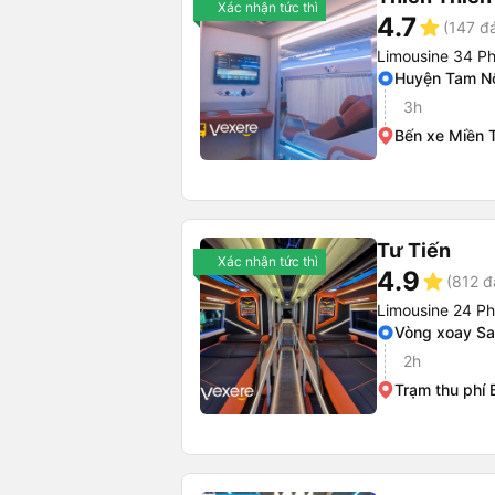
Xác nhận tức thì
4.7
star
(147 đ
Limousine 34 P
Huyện Tam N
3h
Bến xe Miền 
Tư Tiến
Xác nhận tức thì
4.9
star
(812 đ
Limousine 24 P
Vòng xoay Sa
2h
Trạm thu phí 