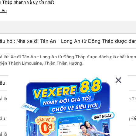
 Tháp nhanh và uy tín nhất
n An
âu hỏi: Nhà xe đi Tân An - Long An từ Đồng Tháp được đán
rả lời: Xe đi Tân An - Long An từ Đồng Tháp được đánh giá chất lượn
hiện Thành Limousine, Thiên Thiên Hương.
âu hỏi: Xe nào đi Tân An - Long An có giá rẻ nhất?
rả lời: Vé xe rẻ nhất có mức giá là 180.000 đồng của nhà xe Thiên 
âu hỏi: Có bao nhiêu nhà xe đang khai thác tuyến đường Đ
ả lời: Hiện tại có 4 nhà xe khai thác tuyến đường.