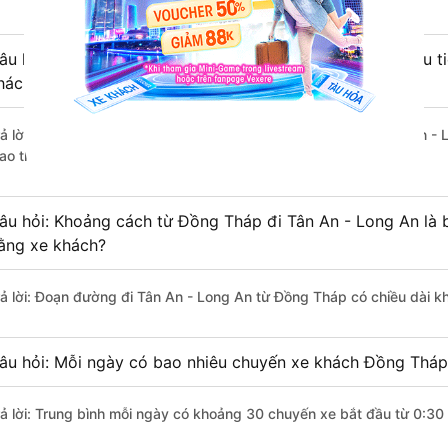
âu hỏi: Từ Đồng Tháp đi Tân An - Long An mất bao nhiêu ti
hách?
rả lời: Thời gian di chuyển bằng xe khách từ Đồng Tháp đi Tân An -
ao thông thuận lợi.
âu hỏi: Khoảng cách từ Đồng Tháp đi Tân An - Long An là 
ằng xe khách?
rả lời: Đoạn đường đi Tân An - Long An từ Đồng Tháp có chiều dài 
âu hỏi: Mỗi ngày có bao nhiêu chuyến xe khách Đồng Tháp
rả lời: Trung bình mỗi ngày có khoảng 30 chuyến xe bắt đầu từ 0:30