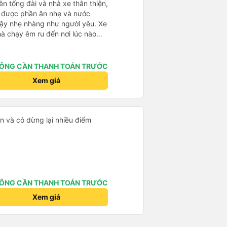
ên tổng đài và nhà xe thân thiện,
ạy được phần ăn nhẹ và nước
dậy nhẹ nhàng như người yêu. Xe
hà chạy êm ru đến nơi lúc nào
dly and helpful. Before getting on
ght meals and drinks. When the
ÔNG CẦN THANH TOÁN TRƯỚC
woke us up as they were waking
Xem giá
e foreigners and planning to take
te as the seats are big and
to sleep on.
n và có dừng lại nhiều điểm
ÔNG CẦN THANH TOÁN TRƯỚC
Xem giá