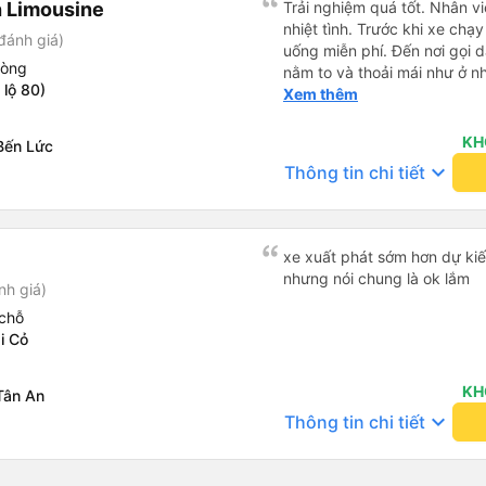
 Limousine
Trải nghiệm quá tốt. Nhân vi
nhiệt tình. Trước khi xe ch
đánh giá)
uống miễn phí. Đến nơi gọi 
hòng
nằm to và thoải mái như ở n
lộ 80)
không hay luôn. I had very good experience with this bus
Xem thêm
operator. The staff are frien
the bus, we were offered li
KH
Bến Lức
bus has arrived, the staff 
keyboard_arrow_down
Thông tin chi tiết
up up their lovers. If you ar
this bus, please don’t hesita
comfortable enough for you 
xe xuất phát sớm hơn dự kiế
nhưng nói chung là ok lắm
nh giá)
chỗ
i Cỏ
KH
Tân An
keyboard_arrow_down
Thông tin chi tiết