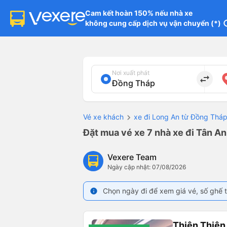
Cam kết hoàn 150% nếu nhà xe

không cung cấp dịch vụ vận chuyển (*)
in
Nơi xuất phát
import_export
Vé xe khách
xe đi Long An từ Đồng Thá
Đặt mua vé xe 7 nhà xe đi Tân An
Vexere Team
Ngày cập nhật: 07/08/2026
Chọn ngày đi để xem giá vé, số ghế t
info
Thiên Thiê