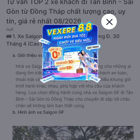
Tư vấn TOP 2 xe khách đi Tân Bình - Sài
Gòn từ Đồng Tháp chất lượng cao, uy
tín, giá rẻ nhất 08/2026
null
🚌 1. Xe Saigon GF khởi hành tại 3 Đường Đ. 30
Tháng 4 (Cao Lãnh)
a. Giới thiệu xe Saigon GF
Nhà xe Saigon GF là một lựa chọn lý tưởng cho những ai
đang tìm kiếm một dịch vụ vận tải hành khách an toàn,
thoải mái và tiện nghi. Nhà xe cung cấp nhiều khung giờ
khởi hành khác nhau, phù hợp với nhu cầu của khách
hàng. Lựa chọn đồng hành cùng nhà xe Saigon GF đi Tân
Bình - Sài Gòn từ Đồng Tháp cho chuyến đi sắp tới chắc
chắn sẽ không làm bạn thất vọng.
b. Hình ảnh xe Saigon GF