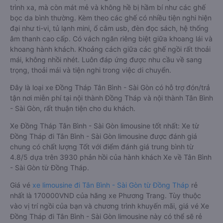
trình xa, mà còn mát mẻ và không hề bị hầm bí như các ghế
bọc da bình thường. Kèm theo các ghế có nhiều tiện nghi hiện
đại như ti-vi, tủ lạnh mini, ổ cắm usb, đèn đọc sách, hệ thống
âm thanh cao cấp. Có vách ngăn riêng biệt giữa khoang lái và
khoang hành khách. Khoảng cách giữa các ghế ngồi rất thoải
mái, không nhồi nhét. Luôn đáp ứng được nhu cầu về sang
trọng, thoải mái và tiện nghi trong việc di chuyển.
Đây là loại xe Đồng Tháp Tân Bình - Sài Gòn có hỗ trợ đón/trả
tận nơi miễn phí tại nội thành Đồng Tháp và nội thành Tân Bình
- Sài Gòn, rất thuận tiện cho du khách.
Xe Đồng Tháp Tân Bình - Sài Gòn limousine tốt nhất: Xe từ
Đồng Tháp đi Tân Bình - Sài Gòn limousine được đánh giá
chung có chất lượng Tốt với điểm đánh giá trung bình từ
4.8/5 dựa trên 3930 phản hồi của hành khách Xe về Tân Bình
- Sài Gòn từ Đồng Tháp.
Giá vé
xe limousine đi Tân Bình - Sài Gòn từ Đồng Tháp
rẻ
nhất là 170000VND của hãng xe Phương Trang. Tùy thuộc
vào vị trí ngồi của bạn và chương trình khuyến mãi, giá vé Xe
Đồng Tháp đi Tân Bình - Sài Gòn limousine này có thể sẽ rẻ