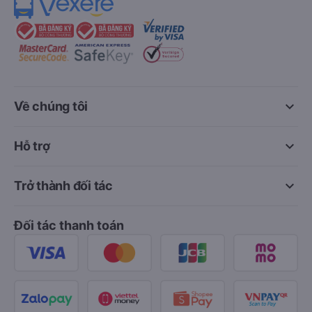
keyboard_arrow_down
Về chúng tôi
keyboard_arrow_down
Hỗ trợ
keyboard_arrow_down
Trở thành đối tác
Đối tác thanh toán