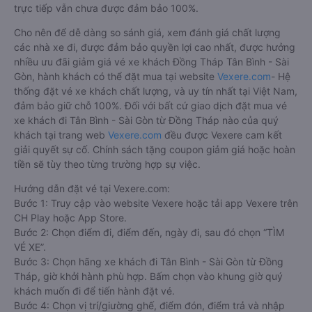
trực tiếp vẫn chưa được đảm bảo 100%.
Cho nên để dễ dàng so sánh giá, xem đánh giá chất lượng
các nhà xe đi, được đảm bảo quyền lợi cao nhất, được hưởng
nhiều ưu đãi giảm giá vé xe khách Đồng Tháp Tân Bình - Sài
Gòn, hành khách có thể đặt mua tại website
Vexere.com
- Hệ
thống đặt vé xe khách chất lượng, và uy tín nhất tại Việt Nam,
đảm bảo giữ chỗ 100%. Đối với bất cứ giao dịch đặt mua vé
xe khách đi Tân Bình - Sài Gòn từ Đồng Tháp nào của quý
khách tại trang web
Vexere.com
đều được Vexere cam kết
giải quyết sự cố. Chính sách tặng coupon giảm giá hoặc hoàn
tiền sẽ tùy theo từng trường hợp sự việc.
Hướng dẫn đặt vé tại Vexere.com:
Bước 1: Truy cập vào website Vexere hoặc tải app Vexere trên
CH Play hoặc App Store.
Bước 2: Chọn điểm đi, điểm đến, ngày đi, sau đó chọn “TÌM
VÉ XE”.
Bước 3: Chọn hãng xe khách đi Tân Bình - Sài Gòn từ Đồng
Tháp, giờ khởi hành phù hợp. Bấm chọn vào khung giờ quý
khách muốn đi để tiến hành đặt vé.
Bước 4: Chọn vị trí/giường ghế, điểm đón, điểm trả và nhập