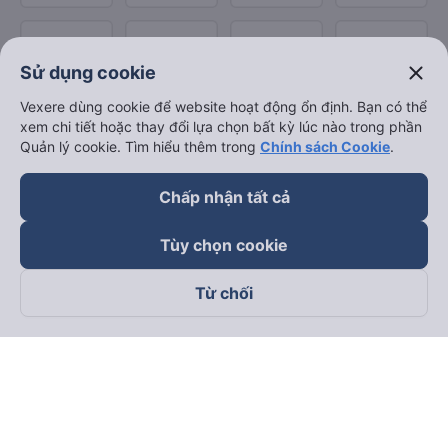
close
Sử dụng cookie
Vexere dùng cookie để website hoạt động ổn định. Bạn có thể
xem chi tiết hoặc thay đổi lựa chọn bất kỳ lúc nào trong phần
Quản lý cookie. Tìm hiểu thêm trong
Chính sách Cookie
.
Chấp nhận tất cả
Tùy chọn cookie
Từ chối
Theo dõi chúng tôi trên
Facebook
Tiktok
Youtube
Công ty TNHH Thương Mại Dịch Vụ Vexere
Địa chỉ đăng ký kinh doanh: 8C Chữ Đồng Tử, Phường Tân