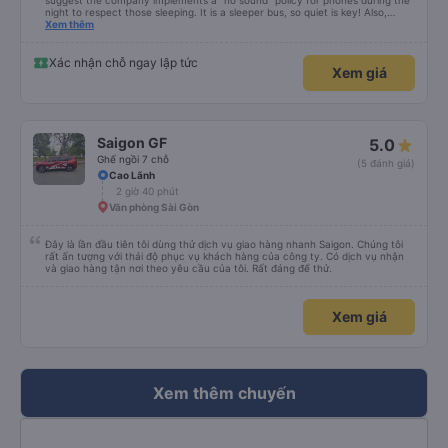
suggest the company implements a "no sound" policy for phones during the
night to respect those sleeping. It is a sleeper bus, so quiet is key! Also,
please display the Wi-Fi password clearly inside the cabin for convenience. I
Xem thêm
would definitely ride with them again! -------------- ​ Xe chất lượng tốt và
tài xế lái xe rất an toàn. Để dịch vụ hoàn hảo hơn, tôi góp ý nhà xe nên có
quy định rõ ràng về việc giữ im lặng (tắt âm thanh điện thoại) vào ban đêm
Xác nhận chỗ ngay lập tức
Xem giá
để tránh làm phiền hành khách khác ngủ. Ngoài ra, nhà xe nên dán sẵn mật
khẩu Wi-Fi trong xe để hành khách dễ dàng sử dụng. Tôi vẫn sẽ tiếp tục ủng
hộ nhà xe trong tương lai!
Saigon GF
5.0
Ghế ngồi 7 chỗ
(5 đánh giá)
Cao Lãnh
2 giờ 40 phút
Văn phòng Sài Gòn
Đây là lần đầu tiên tôi dùng thử dịch vụ giao hàng nhanh Saigon. Chúng tôi
rất ấn tượng với thái độ phục vụ khách hàng của công ty. Có dịch vụ nhận
và giao hàng tận nơi theo yêu cầu của tôi. Rất đáng để thử.
Xem giá
Xem thêm chuyến