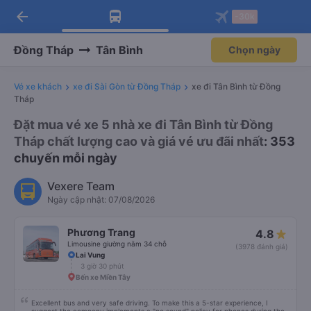
arrow_back
Tải app Vexere ngay!
Tải app Vexere
-30k
Mở app
Mở app
Nhận ưu đãi thành viên độc
-30k/ghế khi đặt vé máy bay qua
quyền
app
Đồng Tháp
Tân Bình
Chọn ngày
Vé xe khách
xe đi Sài Gòn từ Đồng Tháp
xe đi Tân Bình từ Đồng
Tháp
Đặt mua vé xe 5 nhà xe đi Tân Bình từ Đồng
Tháp chất lượng cao và giá vé ưu đãi nhất
: 353
chuyến mỗi ngày
Vexere Team
Ngày cập nhật: 07/08/2026
Phương Trang
4.8
Limousine giường nằm 34 chỗ
(3978 đánh giá)
Lai Vung
3 giờ 30 phút
Bến xe Miền Tây
Excellent bus and very safe driving. To make this a 5-star experience, I