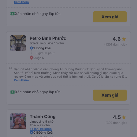
please display the Wi-Fi password clearly inside the cabin for convenience. I
Xem thêm
would definitely ride with them again! -------------- ​ Xe chất lượng tốt và
tài xế lái xe rất an toàn. Để dịch vụ hoàn hảo hơn, tôi góp ý nhà xe nên có
quy định rõ ràng về việc giữ im lặng (tắt âm thanh điện thoại) vào ban đêm
Xác nhận chỗ ngay lập tức
Xem giá
để tránh làm phiền hành khách khác ngủ. Ngoài ra, nhà xe nên dán sẵn mật
khẩu Wi-Fi trong xe để hành khách dễ dàng sử dụng. Tôi vẫn sẽ tiếp tục ủng
hộ nhà xe trong tương lai!
Petro Bình Phước
4.6
Solati Limousine 10 chỗ
(1301 đánh giá)
1. Đồng Xoài
3 giờ 30 phút
Quận 5
Bạn nữ nhân viên ở văn phòng An Dương Vương rất lịch sự dễ thương luôn.
Anh tài xế thì bình thường. Mình thấy rất oke so với những gì đọc được qua
review ở gg map và trên app (có thể là hên xui thui). Xe có lái ẩu ha rung lắc
hay không thì cũng ko rõ tại mình say xe nên ngủ ko à
Xem thêm
Xác nhận chỗ ngay lập tức
Xem giá
Thành Công
4.5
Limousine 9 chỗ
(399 đánh giá)
Thaco 29 chỗ
+1 loại xe khác
CN Đồng Xoài