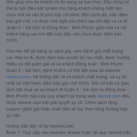
Gòn giúp cho du khách có đa dạng sự lựa chọn. Đây cũng có
thể là một điều bất lợi làm cho hàng khách không biết nên
chọn nhà xe nào là phù hợp với mình. Bên cạnh đó, việc đảm
bảo giữ chỗ, có được chỗ ngồi yêu thích sau khi đặt vé xe đi
Quận 5 - Sài Gòn từ Đồng Xoài - Bình Phước giữa nhà xe với
khách hàng sau khi đặt trực tiếp vẫn chưa được đảm bảo
100%.
Cho nên để dễ dàng so sánh giá, xem đánh giá chất lượng
các nhà xe đi, được đảm bảo quyền lợi cao nhất, được hưởng
nhiều ưu đãi giảm giá vé xe khách Đồng Xoài - Bình Phước
Quận 5 - Sài Gòn, hành khách có thể đặt mua tại website
Vexere.com
- Hệ thống đặt vé xe khách chất lượng, và uy tín
nhất tại Việt Nam, đảm bảo giữ chỗ 100%. Đối với bất cứ giao
dịch đặt mua vé xe khách đi Quận 5 - Sài Gòn từ Đồng Xoài -
Bình Phước nào của quý khách tại trang web
Vexere.com
đều
được Vexere cam kết giải quyết sự cố. Chính sách tặng
coupon giảm giá hoặc hoàn tiền sẽ tùy theo từng trường hợp
sự việc.
Hướng dẫn đặt vé tại Vexere.com:
Bước 1: Truy cập vào website Vexere hoặc tải app Vexere trên