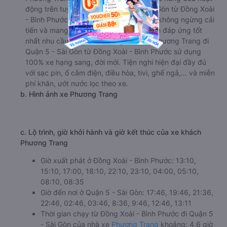
động trên tuyến đường đi Quận 5 - Sài Gòn từ Đồng Xoài
- Bình Phước . Với vị thế hiện tại, nhà xe không ngừng cải
tiến và mang đến các dòng xe mới nhằm đáp ứng tốt
nhất nhu cầu của khách hàng. Nhà xe Phương Trang đi
Quận 5 - Sài Gòn từ Đồng Xoài - Bình Phước sử dụng
100% xe hạng sang, đời mới. Tiện nghi hiện đại đầy đủ
với sạc pin, ổ cắm điện, điều hòa, tivi, ghế ngả,… và miễn
phí khăn, ướt nước lọc theo xe.
b. Hình ảnh xe Phương Trang
c. Lộ trình, giờ khởi hành và giờ kết thúc của xe khách
Phương Trang
Giờ xuất phát ở Đồng Xoài - Bình Phước: 13:10,
15:10, 17:00, 18:10, 22:10, 23:10, 04:00, 05:10,
08:10, 08:35
Giờ đến nơi ở Quận 5 - Sài Gòn: 17:46, 19:46, 21:36,
22:46, 02:46, 03:46, 8:36, 9:46, 12:46, 13:11
Thời gian chạy từ Đồng Xoài - Bình Phước đi Quận 5
- Sài Gòn của nhà xe
Phương Trang
khoảng: 4.6 giờ