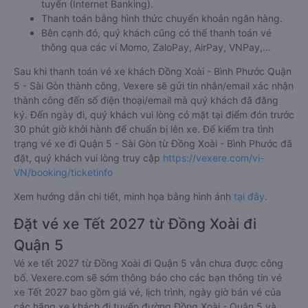
tuyến (Internet Banking).
Thanh toán bằng hình thức chuyển khoản ngân hàng.
Bên cạnh đó, quý khách cũng có thể thanh toán vé
thông qua các ví Momo, ZaloPay, AirPay, VNPay,…
Sau khi thanh toán vé xe khách Đồng Xoài - Bình Phước Quận
5 - Sài Gòn thành công, Vexere sẽ gửi tin nhắn/email xác nhận
thành công đến số điện thoại/email mà quý khách đã đăng
ký. Đến ngày đi, quý khách vui lòng có mặt tại điểm đón trước
30 phút giờ khởi hành để chuẩn bị lên xe. Để kiểm tra tình
trạng vé xe đi Quận 5 - Sài Gòn từ Đồng Xoài - Bình Phước đã
đặt, quý khách vui lòng truy cập
https://vexere.com/vi-
VN/booking/ticketinfo
Xem hướng dẫn chi tiết, minh họa bằng hình ảnh
tại đây.
Đặt vé xe Tết 2027 từ Đồng Xoài đi
Quận 5
Vé xe tết 2027 từ Đồng Xoài đi Quận 5 vẫn chưa được công
bố. Vexere.com sẽ sớm thông báo cho các bạn thông tin vé
xe Tết 2027 bao gồm giá vé, lịch trình, ngày giờ bán vé của
các hãng xe khách đi tuyến đường Đồng Xoài - Quận 5 và