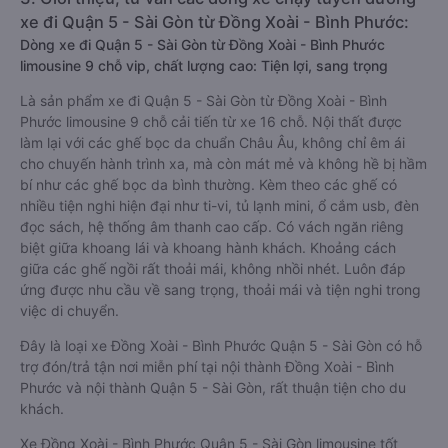
xe đi Quận 5 - Sài Gòn từ Đồng Xoài - Bình Phước:
Dòng xe đi Quận 5 - Sài Gòn từ Đồng Xoài - Bình Phước
limousine 9 chỗ vip, chất lượng cao: Tiện lợi, sang trọng
Là sản phẩm xe đi Quận 5 - Sài Gòn từ Đồng Xoài - Bình
Phước limousine 9 chỗ cải tiến từ xe 16 chỗ. Nội thất được
làm lại với các ghế bọc da chuẩn Châu Âu, không chỉ êm ái
cho chuyến hành trình xa, mà còn mát mẻ và không hề bị hầm
bí như các ghế bọc da bình thường. Kèm theo các ghế có
nhiều tiện nghi hiện đại như ti-vi, tủ lạnh mini, ổ cắm usb, đèn
đọc sách, hệ thống âm thanh cao cấp. Có vách ngăn riêng
biệt giữa khoang lái và khoang hành khách. Khoảng cách
giữa các ghế ngồi rất thoải mái, không nhồi nhét. Luôn đáp
ứng được nhu cầu về sang trọng, thoải mái và tiện nghi trong
việc di chuyển.
Đây là loại xe Đồng Xoài - Bình Phước Quận 5 - Sài Gòn có hỗ
trợ đón/trả tận nơi miễn phí tại nội thành Đồng Xoài - Bình
Phước và nội thành Quận 5 - Sài Gòn, rất thuận tiện cho du
khách.
Xe Đồng Xoài - Bình Phước Quận 5 - Sài Gòn limousine tốt