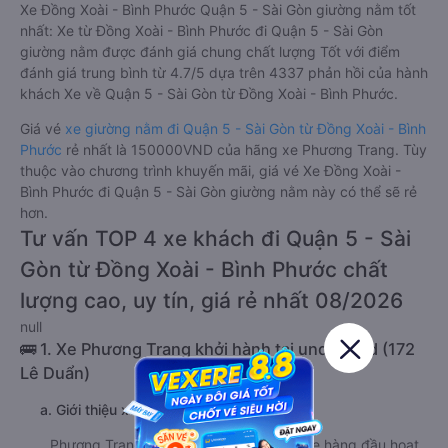
Xe Đồng Xoài - Bình Phước Quận 5 - Sài Gòn giường nằm tốt
nhất: Xe từ Đồng Xoài - Bình Phước đi Quận 5 - Sài Gòn
giường nằm được đánh giá chung chất lượng Tốt với điểm
đánh giá trung bình từ 4.7/5 dựa trên 4337 phản hồi của hành
khách Xe về Quận 5 - Sài Gòn từ Đồng Xoài - Bình Phước.
Giá vé
xe giường nằm đi Quận 5 - Sài Gòn từ Đồng Xoài - Bình
Phước
rẻ nhất là 150000VND của hãng xe Phương Trang. Tùy
thuộc vào chương trình khuyến mãi, giá vé Xe Đồng Xoài -
Bình Phước đi Quận 5 - Sài Gòn giường nằm này có thể sẽ rẻ
hơn.
Tư vấn TOP 4 xe khách đi Quận 5 - Sài
Gòn từ Đồng Xoài - Bình Phước chất
lượng cao, uy tín, giá rẻ nhất 08/2026
null
🚌 1. Xe Phương Trang khởi hành tại undefined (172
Lê Duẩn)
a. Giới thiệu xe Phương Trang
Phương Trang là một trong những nhà xe hàng đầu hoạt