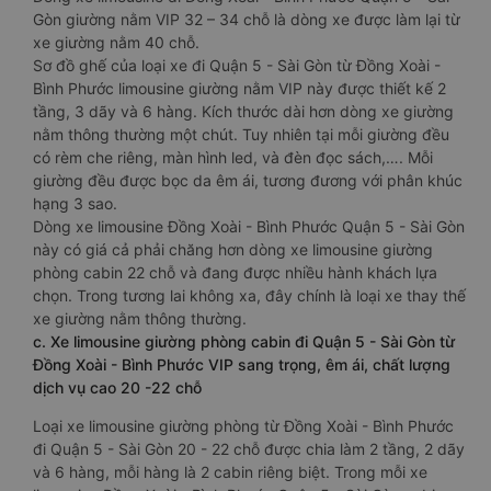
Gòn giường nằm VIP 32 – 34 chỗ là dòng xe được làm lại từ
xe giường nằm 40 chỗ.
Sơ đồ ghế của loại xe đi Quận 5 - Sài Gòn từ Đồng Xoài -
Bình Phước limousine giường nằm VIP này được thiết kế 2
tầng, 3 dãy và 6 hàng. Kích thước dài hơn dòng xe giường
nằm thông thường một chút. Tuy nhiên tại mỗi giường đều
có rèm che riêng, màn hình led, và đèn đọc sách,…. Mỗi
giường đều được bọc da êm ái, tương đương với phân khúc
hạng 3 sao.
Dòng xe limousine Đồng Xoài - Bình Phước Quận 5 - Sài Gòn
này có giá cả phải chăng hơn dòng xe limousine giường
phòng cabin 22 chỗ và đang được nhiều hành khách lựa
chọn. Trong tương lai không xa, đây chính là loại xe thay thế
xe giường nằm thông thường.
c. Xe limousine giường phòng cabin đi Quận 5 - Sài Gòn từ
Đồng Xoài - Bình Phước VIP sang trọng, êm ái, chất lượng
dịch vụ cao 20 -22 chỗ
Loại xe limousine giường phòng từ Đồng Xoài - Bình Phước
đi Quận 5 - Sài Gòn 20 - 22 chỗ được chia làm 2 tầng, 2 dãy
và 6 hàng, mỗi hàng là 2 cabin riêng biệt. Trong mỗi xe