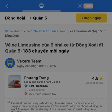
arrow_back
Tải app Vexere ngay!
Tải app Vexere
-30k
Mở app
Mở app
Nhận ưu đãi thành viên độc
-30k/ghế khi đặt vé máy bay qua
quyền
app
Đồng Xoài
Quận 5
Chọn ngày
Vé xe khách
xe đi Sài Gòn từ Bình Phước
xe limousine đi Quận 5 từ
Đồng Xoài
Vé xe Limousine của 6 nhà xe từ Đồng Xoài đi
Quận 5
: 183 chuyến mỗi ngày
Vexere Team
Ngày cập nhật: 09/08/2026
Phương Trang
4.8
Limousine giường nằm 34 chỗ
(3990 đánh giá)
11:40 • Đồng Xoài
3 giờ 20 phút
15:00 • Bến xe Miền Tây
Excellent bus and very safe driving. To make this a 5-star experience, I
suggest the company implements a "no sound" policy for phones during the
night to respect those sleeping. It is a sleeper bus, so quiet is key! Also,