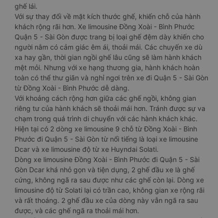
ghế lái.
Với sự thay đổi về mặt kích thước ghế, khiến chỗ của hành
khách rộng rãi hơn. Xe limousine Đồng Xoài - Bình Phước
Quận 5 - Sài Gòn được trang bị loại ghế đệm dày khiến cho
người nằm có cảm giác êm ái, thoải mái. Các chuyến xe dù
xa hay gần, thời gian ngồi ghế lâu cũng sẽ làm hành khách
mệt mỏi. Nhưng với xe hạng thương gia, hành khách hoàn
toàn có thể thư giãn và nghỉ ngơi trên xe đi Quận 5 - Sài Gòn
từ Đồng Xoài - Bình Phước dễ dàng.
Với khoảng cách rộng hơn giữa các ghế ngồi, không gian
riêng tư của hành khách sẽ thoải mái hơn. Tránh được sự va
chạm trong quá trình di chuyển với các hành khách khác.
Hiện tại có 2 dòng xe limousine 9 chỗ từ Đồng Xoài - Bình
Phước đi Quận 5 - Sài Gòn từ nổi tiếng là loại xe limousine
Dcar và xe limousine độ từ xe Huyndai Solati.
Dòng xe limousine Đồng Xoài - Bình Phước đi Quận 5 - Sài
Gòn Dcar khá nhỏ gọn và tiện dụng, 2 ghế đầu xe là ghế
cứng, không ngã ra sau được như các ghế còn lại. Dòng xe
limousine độ từ Solati lại có trần cao, không gian xe rộng rãi
và rất thoáng. 2 ghế đầu xe của dòng này vẫn ngã ra sau
được, và các ghế ngã ra thoải mái hơn.