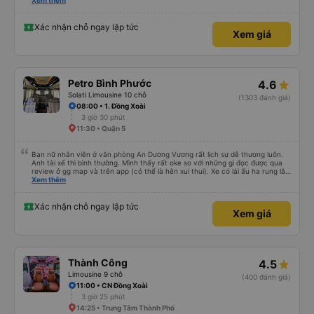
please display the Wi-Fi password clearly inside the cabin for convenience. I
Xem thêm
would definitely ride with them again! -------------- ​ Xe chất lượng tốt và
tài xế lái xe rất an toàn. Để dịch vụ hoàn hảo hơn, tôi góp ý nhà xe nên có
quy định rõ ràng về việc giữ im lặng (tắt âm thanh điện thoại) vào ban đêm
Xác nhận chỗ ngay lập tức
Xem giá
để tránh làm phiền hành khách khác ngủ. Ngoài ra, nhà xe nên dán sẵn mật
khẩu Wi-Fi trong xe để hành khách dễ dàng sử dụng. Tôi vẫn sẽ tiếp tục ủng
hộ nhà xe trong tương lai!
Petro Bình Phước
4.6
Solati Limousine 10 chỗ
(1303 đánh giá)
08:00 • 1. Đồng Xoài
3 giờ 30 phút
11:30 • Quận 5
Bạn nữ nhân viên ở văn phòng An Dương Vương rất lịch sự dễ thương luôn.
Anh tài xế thì bình thường. Mình thấy rất oke so với những gì đọc được qua
review ở gg map và trên app (có thể là hên xui thui). Xe có lái ẩu ha rung lắc
hay không thì cũng ko rõ tại mình say xe nên ngủ ko à
Xem thêm
Xác nhận chỗ ngay lập tức
Xem giá
Thành Công
4.5
Limousine 9 chỗ
(400 đánh giá)
11:00 • CN Đồng Xoài
3 giờ 25 phút
14:25 • Trung Tâm Thành Phố