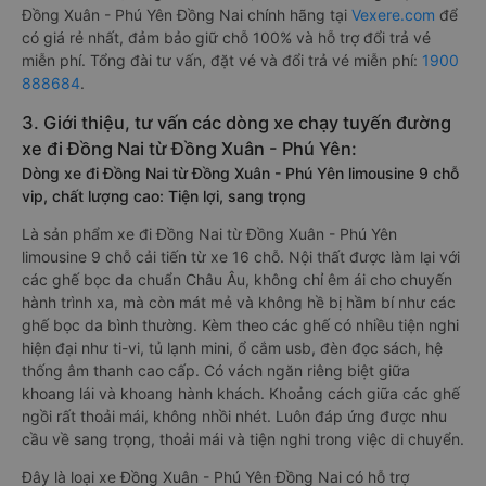
Đồng Xuân - Phú Yên Đồng Nai chính hãng tại
Vexere.com
để
có giá rẻ nhất, đảm bảo giữ chỗ 100% và hỗ trợ đổi trả vé
miễn phí. Tổng đài tư vấn, đặt vé và đổi trả vé miễn phí:
1900
888684
.
3. Giới thiệu, tư vấn các dòng xe chạy tuyến đường
xe đi Đồng Nai từ Đồng Xuân - Phú Yên:
Dòng xe đi Đồng Nai từ Đồng Xuân - Phú Yên limousine 9 chỗ
vip, chất lượng cao: Tiện lợi, sang trọng
Là sản phẩm xe đi Đồng Nai từ Đồng Xuân - Phú Yên
limousine 9 chỗ cải tiến từ xe 16 chỗ. Nội thất được làm lại với
các ghế bọc da chuẩn Châu Âu, không chỉ êm ái cho chuyến
hành trình xa, mà còn mát mẻ và không hề bị hầm bí như các
ghế bọc da bình thường. Kèm theo các ghế có nhiều tiện nghi
hiện đại như ti-vi, tủ lạnh mini, ổ cắm usb, đèn đọc sách, hệ
thống âm thanh cao cấp. Có vách ngăn riêng biệt giữa
khoang lái và khoang hành khách. Khoảng cách giữa các ghế
ngồi rất thoải mái, không nhồi nhét. Luôn đáp ứng được nhu
cầu về sang trọng, thoải mái và tiện nghi trong việc di chuyển.
Đây là loại xe Đồng Xuân - Phú Yên Đồng Nai có hỗ trợ