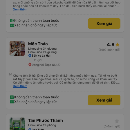
xe, mỗi giường còn có 1 con pikachu dàiiiiii để ôm nữa 🤣 cái mền hoạ tiết heo
hồng chắc con nít khoái lắm đây. Lần đầu tiên mình thấy có nhà xe chuẩn bị
cả bàn chải đánh răng. Có 2 ông bà cụ lên xe còn được nv dẫn tới tận nơi để
Xem thêm
hỗ trợ, nói chung là chu đáo ah.
Không cần thanh toán trước
Xem giá
Xác nhận chỗ ngay lập tức
Mộc Thảo
4.8
Limousine 34 giường
(1997 đánh giá)
Limousine 24 giường
Bến xe La Hai
11 giờ
Đồng Nai (Dọc QL1A)
Chúng tôi rất hài lòng với chuyến đi 8,5 tiếng ngày hôm qua. Tài xế xe buýt
rất tuyệt vời. Ghế ngồi thoải mái và sạch sẽ, có nước uống và khăn lau tay.
Có điểm dừng ăn uống tuyệt vời. Có nhiều lần dừng nghỉ để đi vệ sinh. Điều
duy nhất tôi muốn đề xuất để cải thiện là cho phép thanh toán bằng thẻ
Xem thêm
nước ngoài khi đặt vé trên ứng dụng.
Không cần thanh toán trước
Xem giá
Xác nhận chỗ ngay lập tức
star_rate
Tân Phước Thành
Limousine 24 phòng
(0 đánh giá)
Cát Tiến