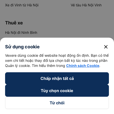
Xe đi Vinh từ Hà Nội
Vé tàu Hà Nội Vinh
Thuê xe
Hà Nội đi Ninh Bình
Hà Nội đi Hạ Long
close
Sử dụng cookie
Hà Nội đi Sa Pa
Vexere dùng cookie để website hoạt động ổn định. Bạn có thể
Hà Nội đi Tam Đảo
xem chi tiết hoặc thay đổi lựa chọn bất kỳ lúc nào trong phần
Đà Nẵng đi Hội An
Quản lý cookie. Tìm hiểu thêm trong
Chính sách Cookie
.
Đà Nẵng đi Huế
Chấp nhận tất cả
Hải Phòng đi Hà Nội
Xem tất cả tuyến đường
Tùy chọn cookie
Từ chối