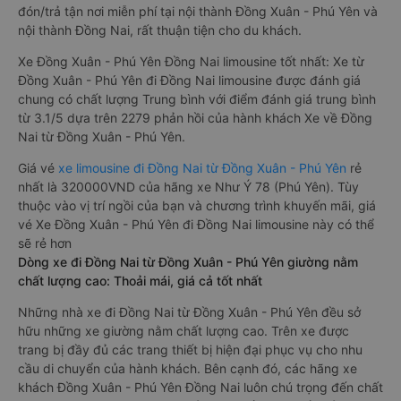
đón/trả tận nơi miễn phí tại nội thành Đồng Xuân - Phú Yên và
nội thành Đồng Nai, rất thuận tiện cho du khách.
Xe Đồng Xuân - Phú Yên Đồng Nai limousine tốt nhất: Xe từ
Đồng Xuân - Phú Yên đi Đồng Nai limousine được đánh giá
chung có chất lượng Trung bình với điểm đánh giá trung bình
từ 3.1/5 dựa trên 2279 phản hồi của hành khách Xe về Đồng
Nai từ Đồng Xuân - Phú Yên.
Giá vé
xe limousine đi Đồng Nai từ Đồng Xuân - Phú Yên
rẻ
nhất là 320000VND của hãng xe Như Ý 78 (Phú Yên). Tùy
thuộc vào vị trí ngồi của bạn và chương trình khuyến mãi, giá
vé Xe Đồng Xuân - Phú Yên đi Đồng Nai limousine này có thể
sẽ rẻ hơn
Dòng xe đi Đồng Nai từ Đồng Xuân - Phú Yên giường nằm
chất lượng cao: Thoải mái, giá cả tốt nhất
Những nhà xe đi Đồng Nai từ Đồng Xuân - Phú Yên đều sở
hữu những xe giường nằm chất lượng cao. Trên xe được
trang bị đầy đủ các trang thiết bị hiện đại phục vụ cho nhu
cầu di chuyển của hành khách. Bên cạnh đó, các hãng xe
khách Đồng Xuân - Phú Yên Đồng Nai luôn chú trọng đến chất