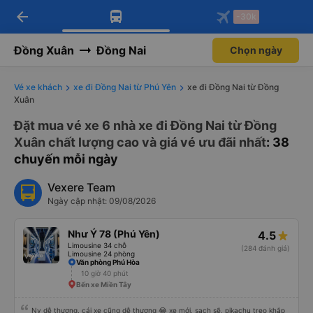
arrow_back
Tải app Vexere ngay!
Tải app Vexere
-30k
Mở app
Mở app
Nhận ưu đãi thành viên độc
-30k/ghế khi đặt vé máy bay qua
quyền
app
Đồng Xuân
Đồng Nai
Chọn ngày
Vé xe khách
xe đi Đồng Nai từ Phú Yên
xe đi Đồng Nai từ Đồng
Xuân
Đặt mua vé xe 6 nhà xe đi Đồng Nai từ Đồng
Xuân chất lượng cao và giá vé ưu đãi nhất
: 38
chuyến mỗi ngày
Vexere Team
Ngày cập nhật: 09/08/2026
Như Ý 78 (Phú Yên)
4.5
Limousine 34 chỗ
(284 đánh giá)
Limousine 24 phòng
Văn phòng Phú Hòa
10 giờ 40 phút
Bến xe Miền Tây
Nv dễ thương, cái xe cũng dễ thương 😂 xe mới, sạch sẽ, pikachu treo khắp