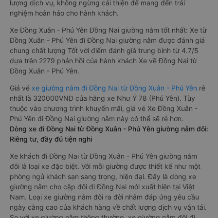
lượng dịch vụ, không ngừng cải thiện để mang đến trải
nghiệm hoàn hảo cho hành khách.
Xe Đồng Xuân - Phú Yên Đồng Nai giường nằm tốt nhất: Xe từ
Đồng Xuân - Phú Yên đi Đồng Nai giường nằm được đánh giá
chung chất lượng Tốt với điểm đánh giá trung bình từ 4.7/5
dựa trên 2279 phản hồi của hành khách Xe về Đồng Nai từ
Đồng Xuân - Phú Yên.
Giá vé
xe giường nằm đi Đồng Nai từ Đồng Xuân - Phú Yên
rẻ
nhất là 320000VND của hãng xe Như Ý 78 (Phú Yên). Tùy
thuộc vào chương trình khuyến mãi, giá vé Xe Đồng Xuân -
Phú Yên đi Đồng Nai giường nằm này có thể sẽ rẻ hơn.
Dòng xe đi Đồng Nai từ Đồng Xuân - Phú Yên giường nằm đôi:
Riêng tư, đầy đủ tiện nghi
Xe khách đi Đồng Nai từ Đồng Xuân - Phú Yên giường nằm
đôi là loại xe đặc biệt. Với mỗi giường được thiết kế như một
phòng ngủ khách sạn sang trọng, hiện đại. Đây là dòng xe
giường nằm cho cặp đôi đi Đồng Nai mới xuất hiện tại Việt
Nam. Loại xe giường nằm đôi ra đời nhằm đáp ứng yêu cầu
ngày càng cao của khách hàng về chất lượng dịch vụ vận tải.
So với xe giường nằm thông thường, xe giường nằm đôi đi