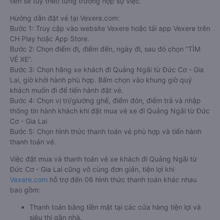
tiền sẽ tùy theo từng trường hợp sự việc.
Hướng dẫn đặt vé tại Vexere.com:
Bước 1: Truy cập vào website Vexere hoặc tải app Vexere trên
CH Play hoặc App Store.
Bước 2: Chọn điểm đi, điểm đến, ngày đi, sau đó chọn “TÌM
VÉ XE”.
Bước 3: Chọn hãng xe khách đi Quảng Ngãi từ Đức Cơ - Gia
Lai, giờ khởi hành phù hợp. Bấm chọn vào khung giờ quý
khách muốn đi để tiến hành đặt vé.
Bước 4: Chọn vị trí/giường ghế, điểm đón, điểm trả và nhập
thông tin hành khách khi đặt mua vé xe đi Quảng Ngãi từ Đức
Cơ - Gia Lai
Bước 5: Chọn hình thức thanh toán vé phù hợp và tiến hành
thanh toán vé.
Việc đặt mua và thanh toán vé xe khách đi Quảng Ngãi từ
Đức Cơ - Gia Lai cũng vô cùng đơn giản, tiện lợi khi
Vexere.com
hỗ trợ đến 06 hình thức thanh toán khác nhau
bao gồm:
Thanh toán bằng tiền mặt tại các cửa hàng tiện lợi và
siêu thị gần nhà.