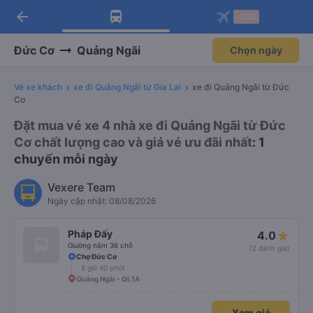
arrow_back
Tải app Vexere ngay!
Tải app Vexere
-30k
Mở app
Mở app
Nhận ưu đãi thành viên độc
-30k/ghế khi đặt vé máy bay qua
quyền
app
Đức Cơ
Quảng Ngãi
Chọn ngày
Vé xe khách
xe đi Quảng Ngãi từ Gia Lai
xe đi Quảng Ngãi từ Đức
Cơ
Đặt mua vé xe 4 nhà xe đi Quảng Ngãi từ Đức
Cơ chất lượng cao và giá vé ưu đãi nhất
: 1
chuyến mỗi ngày
Vexere Team
Ngày cập nhật: 08/08/2026
Pháp Đấy
4.0
Giường nằm 36 chỗ
(2 đánh giá)
Chợ Đức Cơ
8 giờ 40 phút
Quảng Ngãi - QL1A
Xem giá