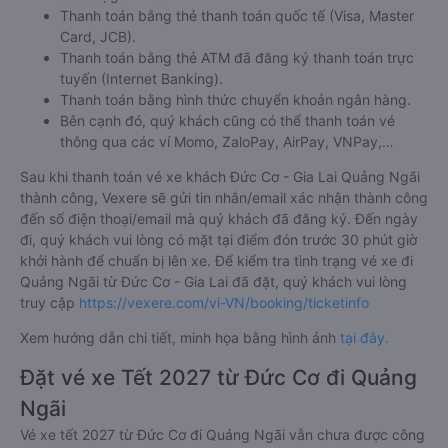
Thanh toán bằng thẻ thanh toán quốc tế (Visa, Master
Card, JCB).
Thanh toán bằng thẻ ATM đã đăng ký thanh toán trực
tuyến (Internet Banking).
Thanh toán bằng hình thức chuyển khoản ngân hàng.
Bên cạnh đó, quý khách cũng có thể thanh toán vé
thông qua các ví Momo, ZaloPay, AirPay, VNPay,…
Sau khi thanh toán vé xe khách Đức Cơ - Gia Lai Quảng Ngãi
thành công, Vexere sẽ gửi tin nhắn/email xác nhận thành công
đến số điện thoại/email mà quý khách đã đăng ký. Đến ngày
đi, quý khách vui lòng có mặt tại điểm đón trước 30 phút giờ
khởi hành để chuẩn bị lên xe. Để kiểm tra tình trạng vé xe đi
Quảng Ngãi từ Đức Cơ - Gia Lai đã đặt, quý khách vui lòng
truy cập
https://vexere.com/vi-VN/booking/ticketinfo
Xem hướng dẫn chi tiết, minh họa bằng hình ảnh
tại đây.
Đặt vé xe Tết 2027 từ Đức Cơ đi Quảng
Ngãi
Vé xe tết 2027 từ Đức Cơ đi Quảng Ngãi vẫn chưa được công