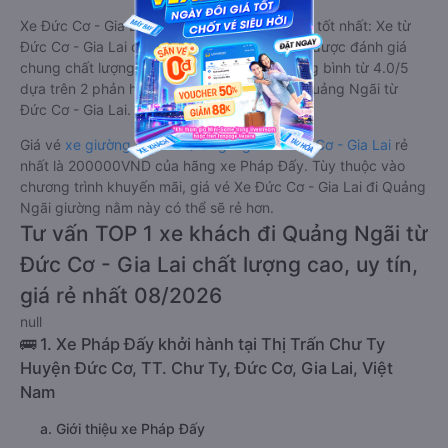
Xe Đức Cơ - Gia Lai Quảng Ngãi giường nằm tốt nhất: Xe từ
Đức Cơ - Gia Lai đi Quảng Ngãi giường nằm được đánh giá
chung chất lượng Tốt với điểm đánh giá trung bình từ 4.0/5
dựa trên 2 phản hồi của hành khách Xe về Quảng Ngãi từ
Đức Cơ - Gia Lai.
Giá vé
xe giường nằm đi Quảng Ngãi từ Đức Cơ - Gia Lai
rẻ
nhất là 200000VND của hãng xe Pháp Đấy. Tùy thuộc vào
chương trình khuyến mãi, giá vé Xe Đức Cơ - Gia Lai đi Quảng
Ngãi giường nằm này có thể sẽ rẻ hơn.
Tư vấn TOP 1 xe khách đi Quảng Ngãi từ
Đức Cơ - Gia Lai chất lượng cao, uy tín,
giá rẻ nhất 08/2026
null
🚌 1. Xe Pháp Đấy khởi hành tại Thị Trấn Chư Ty
Huyện Đức Cơ, TT. Chư Ty, Đức Cơ, Gia Lai, Việt
Nam
a. Giới thiệu xe Pháp Đấy