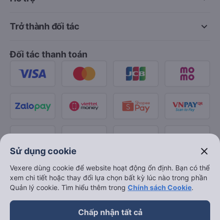
keyboard_arrow_down
Trở thành đối tác
Đối tác thanh toán
close
Sử dụng cookie
Vexere dùng cookie để website hoạt động ổn định. Bạn có thể
xem chi tiết hoặc thay đổi lựa chọn bất kỳ lúc nào trong phần
Quản lý cookie. Tìm hiểu thêm trong
Chính sách Cookie
.
Chấp nhận tất cả