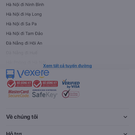
Hà Nội đi Ninh Bình
Hà Nội đi Hạ Long
Hà Nội đi Sa Pa
Hà Nội đi Tam Đảo
Đà Nẵng đi Hội An
Đà Nẵng đi Huế
Hải Phòng đi Hà Nội
Xem tất cả tuyến đường
keyboard_arrow_down
Về chúng tôi
keyboard_arrow_down
Hỗ trợ