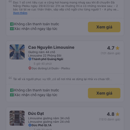
Đọc 1 số cmt tiêu cực e cũng hơi hoang mang nhưg sau khi đi chuyến Đà
Nẵng-Pleiku ngày 29/4/23 lúc 21h xe thường thì e có những review sau: - 2
bác tài lái xe cực thân thiện, sắp xếp chỗ ngồi cho từng người 1 - A phụ xe
dui tính, chắc cùng tần số nên nói câu nào là cười câu đó - Xe xuất bến đúg
Xem thêm
giờ, trước giờ đi có nv điện thông báo trước, thái độ phục vụ tốt. - Cơ sở vật
chất bình thường, do đặt xe thường nên cũng k đòi hỏi gì nhìu hơn. Nhưng
nhìn chug khá ổn, có dừng lại để đi vệ sinh.
Không cần thanh toán trước
Xem giá
Xác nhận chỗ ngay lập tức
Cao Nguyên Limousine
4.7
Giường nằm 44 chỗ
(101 đánh giá)
Limousine 22 Phòng Đôi
Thành phố Quảng Ngãi
5 giờ 40 phút
Dọc đường Lê Duẩn - Pleiku
Tài xế và người phục vụ tốt ,có số nơi nhà xe dừng lại nhà vs chưa tốt .
Không cần thanh toán trước
Xem giá
Xác nhận chỗ ngay lập tức
Đức Đạt
4.8
Limousine giường nằm 34 chỗ
(1510 đánh giá)
Limousine giường nằm 24 chỗ
Đức Phổ QL1A
7 giờ 30 phút