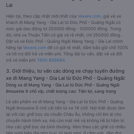
Lai
Hiện tại, theo cập nhật mới nhất của
Vexere.com
, giá vé xe
khách đi Mang Yang - Gia Lai từ Đức Phổ - Quảng Ngãi có
mức giá dao động từ 250000 đồng - 500000 đồng. Trong
đó, nhà xe Thuận Tiến có giá vé rẻ nhất, chỉ 250000 đồng.
Đặt vé xe Đức Phổ - Quảng Ngãi Mang Yang - Gia Lai chính
hãng tại
Vexere.com
để có giá rẻ nhất, đảm bảo giữ chỗ 100%
và hỗ trợ đổi trả vé miễn phí. Tổng đài tư vấn, đặt vé và đổi
trả vé miễn phí:
1900 888684
.
3. Giới thiệu, tư vấn các dòng xe chạy tuyến đường
xe đi Mang Yang - Gia Lai từ Đức Phổ - Quảng Ngãi:
Dòng xe đi Mang Yang - Gia Lai từ Đức Phổ - Quảng Ngãi
limousine 9 chỗ vip, chất lượng cao: Tiện lợi, sang trọng
Là sản phẩm xe đi Mang Yang - Gia Lai từ Đức Phổ - Quảng
Ngãi limousine 9 chỗ cải tiến từ xe 16 chỗ. Nội thất được làm
lại với các ghế bọc da chuẩn Châu Âu, không chỉ êm ái cho
chuyến hành trình xa, mà còn mát mẻ và không hề bị hầm bí
như các ghế bọc da bình thường. Kèm theo các ghế có nhiều
tiện nghi hiện đại như ti-vi, tủ lạnh mini, ổ cắm usb, đèn đọc