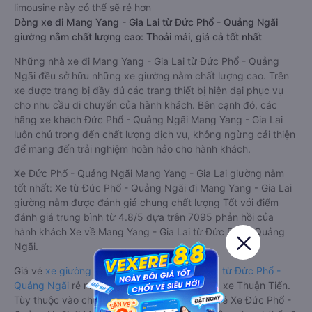
limousine này có thể sẽ rẻ hơn
Dòng xe đi Mang Yang - Gia Lai từ Đức Phổ - Quảng Ngãi
giường nằm chất lượng cao: Thoải mái, giá cả tốt nhất
Những nhà xe đi Mang Yang - Gia Lai từ Đức Phổ - Quảng
Ngãi đều sở hữu những xe giường nằm chất lượng cao. Trên
xe được trang bị đầy đủ các trang thiết bị hiện đại phục vụ
cho nhu cầu di chuyển của hành khách. Bên cạnh đó, các
hãng xe khách Đức Phổ - Quảng Ngãi Mang Yang - Gia Lai
luôn chú trọng đến chất lượng dịch vụ, không ngừng cải thiện
để mang đến trải nghiệm hoàn hảo cho hành khách.
Xe Đức Phổ - Quảng Ngãi Mang Yang - Gia Lai giường nằm
tốt nhất: Xe từ Đức Phổ - Quảng Ngãi đi Mang Yang - Gia Lai
giường nằm được đánh giá chung chất lượng Tốt với điểm
đánh giá trung bình từ 4.8/5 dựa trên 7095 phản hồi của
hành khách Xe về Mang Yang - Gia Lai từ Đức Phổ - Quảng
Ngãi.
Giá vé
xe giường nằm đi Mang Yang - Gia Lai từ Đức Phổ -
Quảng Ngãi
rẻ nhất là 250000VND của hãng xe Thuận Tiến.
Tùy thuộc vào chương trình khuyến mãi, giá vé Xe Đức Phổ -