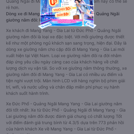
Quảng Ngãi đi Mang Yang - Gia Lai giường nằm này có thể sẽ
rẻ hơn.
Dòng xe đi Mang Yang - Gia Lai từ Đức Phổ - Quảng Ngãi
giường nằm đôi: Riêng tư, đầy đủ tiện nghi
Xe khách đi Mang Yang - Gia Lai từ Đức Phổ - Quảng Ngãi
giường nằm đôi là loại xe đặc biệt. Với mỗi giường được thiết
kế như một phòng ngủ khách sạn sang trọng, hiện đại. Đây là
dòng xe giường nằm cho cặp đôi đi Mang Yang - Gia Lai mới
xuất hiện tại Việt Nam. Loại xe giường nằm đôi ra đời nhằm
đáp ứng yêu cầu ngày càng cao của khách hàng về chất
lượng dịch vụ vận tải. So với xe giường nằm thông thường, xe
giường nằm đôi đi Mang Yang - Gia Lai có nhiều ưu điểm và
tiện nghi vượt trội. Màn hình LCD với hàng nghìn bộ phim giải
trí, wifi, và nước uống và chăn đắp miễn phí phục vụ hành
khách suốt hành trình.
Xe Đức Phổ - Quảng Ngãi Mang Yang - Gia Lai giường nằm
đôi tốt nhất: Xe từ Đức Phổ - Quảng Ngãi đi Mang Yang - Gia
Lai giường nằm đôi được đánh giá chung có chất lượng Tốt
với điểm đánh giá trung bình từ 4.3/5 dựa trên 773 phản hồi
của hành khách Xe về Mang Yang - Gia Lai từ Đức Phổ -