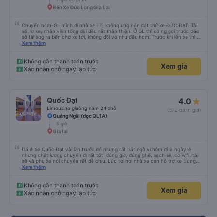
Bến Xe Đức Long Gia Lai
Chuyến hcm-GL mình đi nhà xe TT, không ưng nên đặt thử xe ĐỨC ĐẠT. Tài
xế, lơ xe, nhân viên tổng đài đều rất thân thiện. Ở GL thì có ng gọi trước báo
số tài xog ra bến chờ xe tới, không đổi vé như đầu hcm. Trước khi lên xe thì tx
sẽ hỏi mình tên và sdt đặt vé. Xe chạy hơi trễ tí (do khách ra xe trễ, phải chờ
Xem thêm
khách chứ xe tới đúng giờ). Nhưng chạy siêu siêu êm, không thắng gấp như
bên xe TT. Điểm trừ: xe cũ hơn xe TT, nội thất không xịn bằng, nhưng đều có
cổng usb A sac pin. Điểm cộng: lịch sự, không hút thuốc trên xe Có gối mini
Không cần thanh toán trước
Xem giá
riêng Xe chạy êm
Xác nhận chỗ ngay lập tức
Quốc Đạt
4.0
Limousine giường nằm 24 chỗ
(672 đánh giá)
Quảng Ngãi (dọc QL1A)
5 giờ
Gia lai
Đã đi xe Quốc Đạt vài lần trước đó nhưng rất bất ngờ vì hôm đi là ngày lễ
nhưng chất lượng chuyến đi rất tốt, đúng giờ, đúng ghế, sạch sẽ, có wifi, tài
xế và phụ xe nói chuyện rất dễ chịu. Lúc tới nơi nhà xe còn hỗ trợ xe trung
chuyển tới tận nhà. 10đ cho nhà xe, hy vọng nhà xe duy trì được chất lượng
Xem thêm
này. Cảm ơn
Không cần thanh toán trước
Xem giá
Xác nhận chỗ ngay lập tức