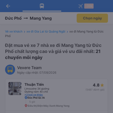
arrow_back
Tải app Vexere ngay!
Tải app Vexere
-30k
Mở app
Mở app
Nhận ưu đãi thành viên độc
-30k/ghế khi đặt vé máy bay qua
quyền
app
Đức Phổ
Mang Yang
Chọn ngày
Vé xe khách
xe đi Gia Lai từ Quảng Ngãi
xe đi Mang Yang từ Đức
Phổ
Đặt mua vé xe 7 nhà xe đi Mang Yang từ Đức
Phổ chất lượng cao và giá vé ưu đãi nhất
: 21
chuyến mỗi ngày
Vexere Team
Ngày cập nhật: 07/08/2026
Thuận Tiến
4.8
Limousine 34 giường
(5487 đánh giá)
Giường nằm 40 chỗ
+2 loại xe khác
Đức Phổ QL1A
5 giờ
Siêu thị Điện Máy Xanh Mang Yang