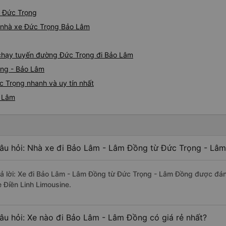
tiếng Anh, nhưng vấn đề khô
gắng giúp đỡ tôi. Khi đến Đà 
ừ Đức Trọng
tôi hỏi mọi người, tôi có th
iá nhà xe Đức Trọng Bảo Lâm
Họ có dịch vụ đưa đón nên tôi
cho xem địa chỉ khách sạn, 
đúng nơi. Tôi thực sự đánh g
e chạy tuyến đường Đức Trọng đi Bảo Lâm
gặp bạn lần nữa.
ọng - Bảo Lâm
 Trọng nhanh và uy tín nhất
o Lâm
âu hỏi: Nhà xe đi Bảo Lâm - Lâm Đồng từ Đức Trọng - Lâm
rả lời: Xe đi Bảo Lâm - Lâm Đồng từ Đức Trọng - Lâm Đồng được đánh
e Điền Linh Limousine.
âu hỏi: Xe nào đi Bảo Lâm - Lâm Đồng có giá rẻ nhất?