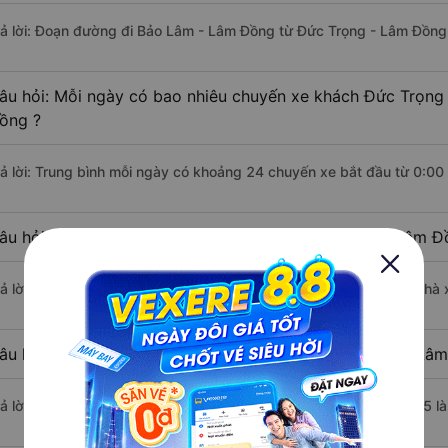
rả lời: Đoạn đường đi Bảo Lâm - Lâm Đồng từ Đức Trọng - Lâm Đồng
âu hỏi: Mỗi ngày có bao nhiêu chuyến xe khách Đức Trọn
ồng ?
rả lời: Trung bình mỗi ngày có khoảng 24 chuyến xe bắt đầu từ 0:00
âu hỏi: Nhà xe đi Đức Trọng - Lâm Đồng Bảo Lâm - Lâm Đ
rả lời: Chuyến xe có giờ xuất phát sớm nhất vào lúc 0:00 là của nhà 
âu hỏi: Nhà xe đi Bảo Lâm - Lâm Đồng từ Đức Trọng - Lâm
rả lời: Chuyến xe có giờ xuất phát trễ (muộn) nhất là vào lúc 23:45 l