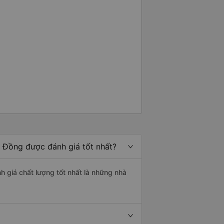
ng phải là vấn đề. Họ luôn cố
Lạt, tôi gặp tài xế taxi. Thế là
ể sử dụng xe đưa đón được không.
 mới phớt lờ tài xế taxi. Tôi vừa
tài xế đưa đón đã đưa tôi đến
iá cao mọi thứ. Tôi hi vọng được
 Đồng được đánh giá tốt nhất?
 giá chất lượng tốt nhất là những nhà