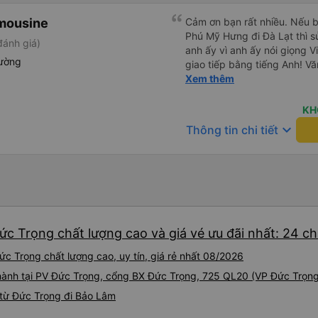
imousine
Cảm ơn bạn rất nhiều. Nếu 
Phú Mỹ Hưng đi Đà Lạt thì sử
ánh giá)
anh ấy vì anh ấy nói giọng V
ường
giao tiếp bằng tiếng Anh! Vă
g
trước khi lên xe, và mặc dù 
Xem thêm
không đến đúng giờ nhưng h
bạn đi xe đưa đón (van) ở 
KH
hẹn. Vì bạn đang ở trên xe 
keyboard_arrow_down
Thông tin chi tiết
họ, dù tài xế hoặc người so
nhưng họ sẽ cho bạn biết kh
còn có xe đưa đón nên bạn 
động, tài xế đưa đón cũng s
chỉ nên chỉ cần hiển thị địa 
sự đánh giá cao mọi thứ. N
chỉ cần đặt xe khách ở đây.
ức Trọng chất lượng cao và giá vé ưu đãi nhất: 24 c
được một chút tiếng Anh. Và 
bắt xe buýt. Tôi chỉ đợi ở C
c Trọng chất lượng cao, uy tín, giá rẻ nhất 08/2026
xe đưa đón (Xe Van nhỏ màu 
i hành tại PV Đức Trọng, cổng BX Đức Trọng, 725 QL20 (VP Đức Trọn
tâm. Chỉ vài phút sau, tôi đã
Viên chức mang vé đến và gi
từ Đức Trọng đi Bảo Lâm
thân thiện. Tài xế xe buýt và