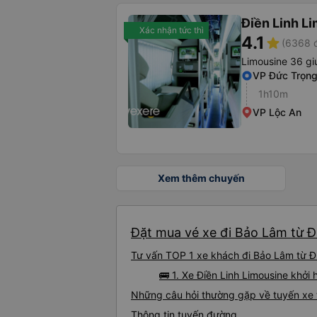
Điền Linh L
Xác nhận tức thì
4.1
star
(6368 đ
Limousine 36 gi
VP Đức Trọn
1h10m
VP Lộc An
Xem thêm chuyến
Đặt mua vé xe đi Bảo Lâm từ Đ
Tư vấn TOP 1 xe khách đi Bảo Lâm từ Đứ
🚌 1. Xe Điền Linh Limousine khở
Những câu hỏi thường gặp về tuyến xe 
Thông tin tuyến đường