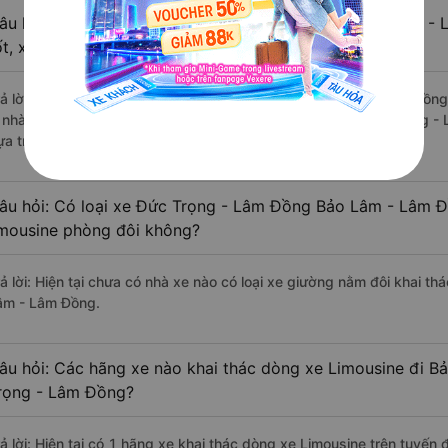
âu hỏi: Review xe đi Bảo Lâm - Lâm Đồng từ Đức Trọng - 
ốt, xuất sắc, cao cấp nhất?
rả lời: Những hãng xe đi Đức Trọng - Lâm Đồng Bảo Lâm - Lâm Đồng 
à nhà xe Điền Linh Limousine đi Bảo Lâm - Lâm Đồng từ Đức Trọng - 
ựa trên 6354 đánh giá của khách hàng).
âu hỏi: Có loại xe Đức Trọng - Lâm Đồng Bảo Lâm - Lâm Đ
imousine phòng đôi không?
rả lời: Hiện tại chưa có nhà xe nào có loại xe giường nằm đôi khai t
âm - Lâm Đồng.
âu hỏi: Các hãng xe nào khai thác dòng xe Limousine đi 
rọng - Lâm Đồng?
rả lời: Hiện tại có 1 hãng xe khai thác dòng xe Limousine trên tuyến