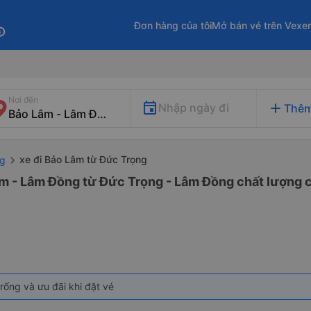
Đơn hàng của tôi
Mở bán vé trên Vexe
fo
Nơi đến
add
Nhập ngày đi
Thêm
xe đi Bảo Lâm từ Đức Trọng
ng
âm - Lâm Đồng từ Đức Trọng - Lâm Đồng chất lượng ca
rống và ưu đãi khi đặt vé