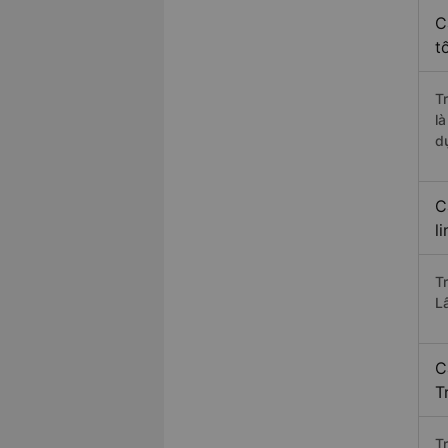
C
t
T
l
d
C
l
T
L
C
T
T