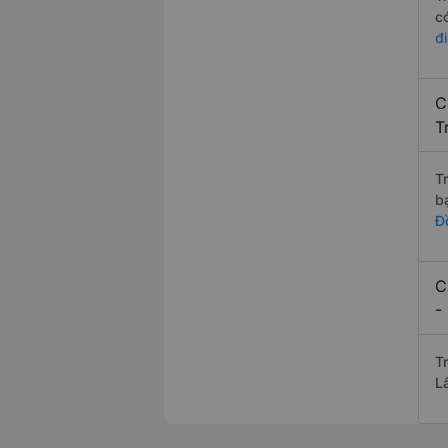
c
đ
C
T
T
b
Đ
C
-
T
L