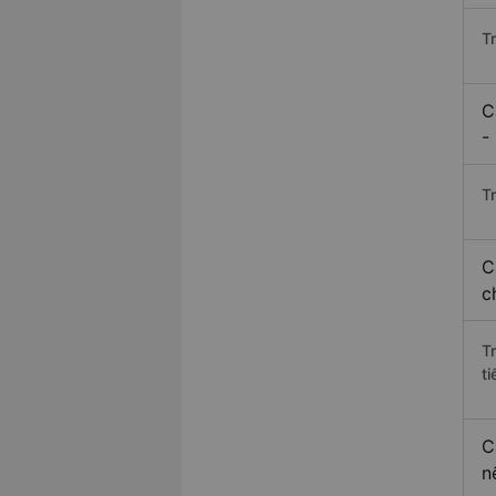
T
C
-
Tr
C
c
T
ti
C
n