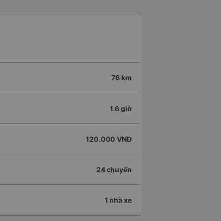
76 km
1.6 giờ
120.000 VNĐ
24 chuyến
1 nhà xe