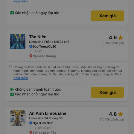
nghiêm cẩn, hiếm thấy giữa thời buổi kim tiền vội vã. Xã hội loạn đạo. Xin gửi
Xem thêm
lời tán dương chân thành, kính chúc nhà xe ngày một hưng thịnh, vạn lộ bình
an.”
Xác nhận chỗ ngay lập tức
Xem giá
star_rate
Tân Niên
4.6
Limousine Phòng Đôi 24 chỗ
(2283 đánh giá)
Đức Trọng QL20
7 giờ
Ngã 4 An Sương
Chúng tôi khởi hành từ Đà Lạt và đi Châu Đức. Việc lên xe buýt vì là người
nước ngoài nên phức tạp hơn chúng tôi tưởng. Nhưng phụ xe đã gọi điện và
gửi địa điểm cho chúng tôi. Sau đó, anh ấy đích thân đi giúp chúng tôi. Đó là
lần đầu tiên đi xe giường nằm với hai đứa trẻ nhỏ khá thú vị. Chúng tôi không
Xem thêm
chắc chắn khi nào xe sẽ dừng lại để nghỉ hoặc ăn uống. Tôi rất ngạc nhiên
khi xe dừng lại lúc nửa đêm ở Cần Thơ và mọi người xuống xe ăn. Khi đến
điểm dừng, họ đánh thức chúng tôi dậy và đảm bảo chúng tôi đã sẵn sàng.
Không cần thanh toán trước
Xem giá
Nhìn chung, đó là một trải nghiệm tốt. Mỗi giường đều có gối và chăn, và đủ
Xác nhận chỗ ngay lập tức
chỗ cho 1 người lớn và 1 trẻ em nằm thoải mái.
star_rate
An Anh Limousine
4.8
Limousine 24 Phòng Đôi
(10406 đánh giá)
Ngã 3 Phi Nôm
7 giờ 40 phút
Bến xe Miền Tây