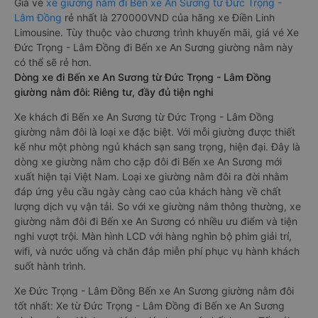
Giá vé
xe giường nằm đi Bến xe An Sương từ Đức Trọng -
Lâm Đồng
rẻ nhất là 270000VND của hãng xe Điền Linh
Limousine. Tùy thuộc vào chương trình khuyến mãi, giá vé Xe
Đức Trọng - Lâm Đồng đi Bến xe An Sương giường nằm này
có thể sẽ rẻ hơn.
Dòng xe đi Bến xe An Sương từ Đức Trọng - Lâm Đồng
giường nằm đôi: Riêng tư, đầy đủ tiện nghi
Xe khách đi Bến xe An Sương từ Đức Trọng - Lâm Đồng
giường nằm đôi là loại xe đặc biệt. Với mỗi giường được thiết
kế như một phòng ngủ khách sạn sang trọng, hiện đại. Đây là
dòng xe giường nằm cho cặp đôi đi Bến xe An Sương mới
xuất hiện tại Việt Nam. Loại xe giường nằm đôi ra đời nhằm
đáp ứng yêu cầu ngày càng cao của khách hàng về chất
lượng dịch vụ vận tải. So với xe giường nằm thông thường, xe
giường nằm đôi đi Bến xe An Sương có nhiều ưu điểm và tiện
nghi vượt trội. Màn hình LCD với hàng nghìn bộ phim giải trí,
wifi, và nước uống và chăn đắp miễn phí phục vụ hành khách
suốt hành trình.
Xe Đức Trọng - Lâm Đồng Bến xe An Sương giường nằm đôi
tốt nhất: Xe từ Đức Trọng - Lâm Đồng đi Bến xe An Sương