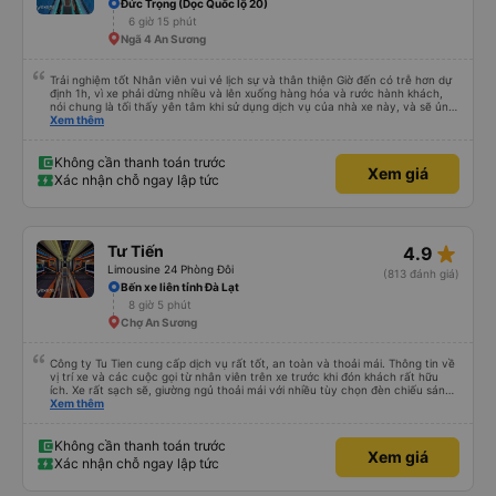
Đức Trọng (Dọc Quốc lộ 20)
6 giờ 15 phút
Ngã 4 An Sương
Trải nghiệm tốt Nhân viên vui vẻ lịch sự và thân thiện Giờ đến có trễ hơn dự
định 1h, vì xe phải dừng nhiều và lên xuống hàng hóa và rước hành khách,
nói chung là tối thấy yên tâm khi sử dụng dịch vụ của nhà xe này, và sẽ ủng
hộ và giới thiệu cho người thân sử dụng dịch vụ của nhà xe này
Xem thêm
Không cần thanh toán trước
Xem giá
Xác nhận chỗ ngay lập tức
star_rate
Tư Tiến
4.9
Limousine 24 Phòng Đôi
(813 đánh giá)
Bến xe liên tỉnh Đà Lạt
8 giờ 5 phút
Chợ An Sương
Công ty Tu Tien cung cấp dịch vụ rất tốt, an toàn và thoải mái. Thông tin về
vị trí xe và các cuộc gọi từ nhân viên trên xe trước khi đón khách rất hữu
ích. Xe rất sạch sẽ, giường ngủ thoải mái với nhiều tùy chọn đèn chiếu sáng
và cổng USB được đặt ở vị trí thuận tiện. Nhân viên rất lịch sự và xe đến
Xem thêm
điểm đến sớm hơn dự kiến. Cảm ơn!
Không cần thanh toán trước
Xem giá
Xác nhận chỗ ngay lập tức