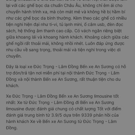
lại với các ghế bọc da chuẩn Châu Âu, không chỉ êm ái cho
chuyến hành trình xa, mà còn mát mẻ và không hề bị hầm bí
như các ghế bọc da bình thường. Kèm theo các ghế có nhiều
tiện nghi hiện đại như ti-vi, tủ lạnh mini, ổ cắm usb, đèn đọc
sách, hệ thống âm thanh cao cấp. Có vách ngăn riêng biệt
giữa khoang lái và khoang hành khách. Khoảng cách giữa các
ghế ngồi rất thoải mái, không nhồi nhét. Luôn đáp ứng được
nhu cầu về sang trọng, thoải mái và tiện nghi trong việc di
chuyển.
Đây là loại xe Đức Trọng - Lâm Đồng Bến xe An Sương có hỗ
trợ đón/trả tận nơi miễn phí tại nội thành Đức Trọng - Lâm
Đồng và nội thành Bến xe An Sương, rất thuận tiện cho du
khách.
Xe Đức Trọng - Lâm Đồng Bến xe An Sương limousine tốt
nhất: Xe từ Đức Trọng - Lâm Đồng đi Bến xe An Sương
limousine được đánh giá chung có chất lượng Tốt với điểm
đánh giá trung bình từ 3.9/5 dựa trên 9339 phản hồi của
hành khách Xe về Bến xe An Sương từ Đức Trọng - Lâm
Đồng.