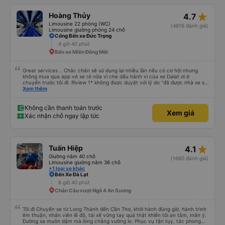
star_rate
Hoàng Thủy
4.7
Limousine 22 phòng (WC)
(4616 đánh giá)
Limousine giường phòng 24 chỗ
Cổng Bến xe Đức Trọng
4 giờ 40 phút
Bến xe Miền Đông Mới
Great services .. Chắc chắn sẽ sử dụng lại nhiều lần nếu có cơ hội nhưng
không mua qua app vé xe rẻ nữa vì che dấu hành vi của xe Dalat ơi ở
chuyến trước tôi đi. Riview 1* không được duyệt với lý do “đã được nhà xe xử
lý với khách hàng” trong khi tôi là khách hàng và trải nghiệm của tôi lại nói là
Xem thêm
đã được xử lý. Ai xử lý ?? Tôi không biết nên vẫn mua vé thêm lần này nữa.
Sau lần này cả Cty tôi sẽ xóa app vé xe rẻ Vĩnh viễn vì xử lý tào lao này.
Chúng tôi cũng sẽ viết bài trên các nền tảng về trải nghiệm của tôi cả về
Không cần thanh toán trước
Xem giá
Dalat lẫn vé xe rẻ. Xin cảm ơn.
Xác nhận chỗ ngay lập tức
star_rate
Tuấn Hiệp
4.1
Giường nằm 40 chỗ
(1660 đánh giá)
Limousine giường nằm 36 chỗ
+1 loại xe khác
Bến Xe Đà Lạt
8 giờ 40 phút
Chân Cầu vượt Ngã 4 An Sương
Tôi đi Chuyến xe từ Long Thành đến Cần Thơ, khởi hành đúng giờ, hành trình
êm thuận, nhân viên lễ độ, tài xế vững tay quả thật khiến tôi an tâm, mãn ý.
Đường xa muôn dặm mà lòng chẳng vướng lo. Phục vụ tận tụy, tác phong