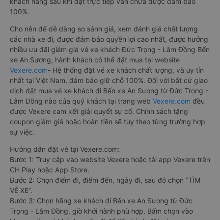
khách hàng sau khi đặt trực tiếp vẫn chưa được đảm bảo
100%.
Cho nên để dễ dàng so sánh giá, xem đánh giá chất lượng
các nhà xe đi, được đảm bảo quyền lợi cao nhất, được hưởng
nhiều ưu đãi giảm giá vé xe khách Đức Trọng - Lâm Đồng Bến
xe An Sương, hành khách có thể đặt mua tại website
Vexere.com
- Hệ thống đặt vé xe khách chất lượng, và uy tín
nhất tại Việt Nam, đảm bảo giữ chỗ 100%. Đối với bất cứ giao
dịch đặt mua vé xe khách đi Bến xe An Sương từ Đức Trọng -
Lâm Đồng nào của quý khách tại trang web
Vexere.com
đều
được Vexere cam kết giải quyết sự cố. Chính sách tặng
coupon giảm giá hoặc hoàn tiền sẽ tùy theo từng trường hợp
sự việc.
Hướng dẫn đặt vé tại Vexere.com:
Bước 1: Truy cập vào website Vexere hoặc tải app Vexere trên
CH Play hoặc App Store.
Bước 2: Chọn điểm đi, điểm đến, ngày đi, sau đó chọn “TÌM
VÉ XE”.
Bước 3: Chọn hãng xe khách đi Bến xe An Sương từ Đức
Trọng - Lâm Đồng, giờ khởi hành phù hợp. Bấm chọn vào