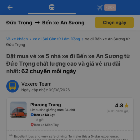
arrow_back
Tải app Vexere ngay!
Tải app Vexere
-30k
Mở app
Mở app
Nhận ưu đãi thành viên độc
-30k/ghế khi đặt vé máy bay qua
quyền
app
Đức Trọng
Bến xe An Sương
Chọn ngày
Vé xe khách
xe đi Sài Gòn từ Lâm Đồng
xe đi Bến xe An Sương từ
Đức Trọng
Đặt mua vé xe 5 nhà xe đi Bến xe An Sương từ
Đức Trọng chất lượng cao và giá vé ưu đãi
nhất
: 62 chuyến mỗi ngày
Vexere Team
Ngày cập nhật: 09/08/2026
Phương Trang
4.8
Limousine giường nằm 34 chỗ
(4011 đánh giá)
Bến xe Đà Lạt
8 giờ
Bến xe Miền Tây
Excellent bus and very safe driving. To make this a 5-star experience, I