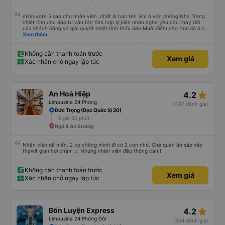
mình vote 5 sao cho nhân viên ,nhất là bạn tên Sim ở văn phòng Nha Trang
nhiệt tình,chu đáo,tư vấn tận tình hợp lý,kiên nhẫn nghe yêu cầu thay đổi
của khách hàng và giải quyết nhiệt tình thấu đáo.Mười điểm cho thái độ & sự
chuyên nghiệp của bạn Sim. Mình ấn tượng với bạn Sim và có hỏi thăm tài xế
Xem thêm
về bạn ấy và biết bạn ấy là người Đà Lạt ,niềm nở nhẹ nhàng ánh mắt rất
tập trung lắng nghe. Thật tuyệt vời Các nhân viên còn lại cũng rất tốt nói
chuyện nhẹ nhàng và rất ok,Về thái độ nhân viên &tài xế thì mình chắc chắn
Không cần thanh toán trước
Xem giá
ăn đứt các hãng xe dịch vụ hiện nay. Chất lượng dịch vụ trong xe cũng có
Xác nhận chỗ ngay lập tức
nhỉnh hơn các hãng khác về thái độ bác tài & xe tương đối ok so với hãng
khác Nếu cần tốt hơn thì hãng nên lót tấm nệm mỏng (mình đã từng trải
nghiệm) để khi bẩn thì giặt ,chứ nằm trực tiếp trên ghế da thì rất mau hôi và
ko vệ sinh được, mình nằm cứ cảm giác nằm chung mồ hôi với người lạ nên
mình cứ phải mang cái mền mỏng để lót nằm. Chúc hãng xe luôn suôn sẻ
star_rate
An Hoà Hiệp
4.2
,thượng lộ bình an Hẹn gặp lại chuyến 5 giờ sáng mai
Limousine 24 Phòng
(167 đánh giá)
Đức Trọng (Dọc Quốc lộ 20)
6 giờ 30 phút
Ngã 4 An Sương
Nhân viên dễ mến. 2 vợ chồng mình đi có 2 con nhỏ. Ghé quán ăn sắp xếp
thpwif gian hơi chậm tí. Nhưng nhân viên đều thông cảm!
Không cần thanh toán trước
Xem giá
Xác nhận chỗ ngay lập tức
star_rate
Bốn Luyện Express
4.2
Limousine 24 Phòng Đôi
(554 đánh giá)