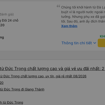
Chúng tôi khởi hành từ Đà Lạ
buýt vì là người nước ngoài
đánh giá)
tưởng. Nhưng phụ xe đã gọi
 Đôi 24 chỗ
tôi. Sau đó, anh ấy đích thân
L20
tiên đi xe giường nằm với ha
Xem thêm
tôi không chắc chắn khi nào
uống. Tôi rất ngạc nhiên khi
KH
àng
Thơ và mọi người xuống xe 
keyboard_arrow_down
Thông tin chi tiết
thức chúng tôi dậy và đảm b
chung, đó là một trải nghiệm
chăn, và đủ chỗ cho 1 người 
từ Đức Trọng chất lượng cao và giá vé ưu đãi nhất: 
ừ Đức Trọng chất lượng cao, uy tín, giá rẻ nhất 08/2026
L20
từ Đức Trọng đi Giang Thành
nh từ Đức Trọng