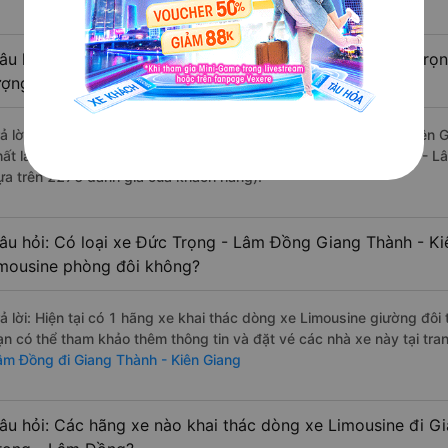
âu hỏi: Review xe đi Giang Thành - Kiên Giang từ Đức Trọ
ượng tốt, xuất sắc, cao cấp nhất?
rả lời: Những hãng xe đi Đức Trọng - Lâm Đồng Giang Thành - Kiên G
hất là nhà xe Tân Niên đi Giang Thành - Kiên Giang từ Đức Trọng - L
ựa trên 2276 đánh giá của khách hàng).
âu hỏi: Có loại xe Đức Trọng - Lâm Đồng Giang Thành - Ki
imousine phòng đôi không?
rả lời: Hiện tại có 1 hãng xe khai thác dòng xe Limousine giường đôi
ạn có thể tham khảo thêm thông tin và đặt vé các nhà xe này tại tra
âm Đồng đi Giang Thành - Kiên Giang
âu hỏi: Các hãng xe nào khai thác dòng xe Limousine đi G