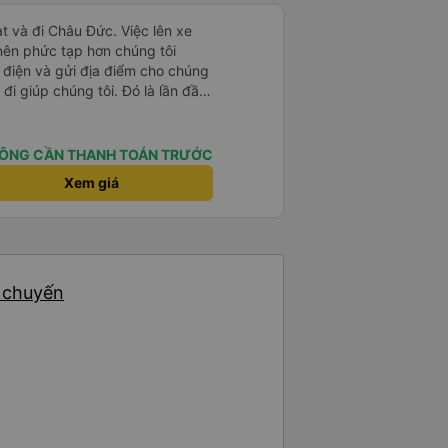
t và đi Châu Đức. Việc lên xe
 nên phức tạp hơn chúng tôi
 điện và gửi địa điểm cho chúng
 đi giúp chúng tôi. Đó là lần đầu
i đứa trẻ nhỏ khá thú vị. Chúng
 xe sẽ dừng lại để nghỉ hoặc ăn
 xe dừng lại lúc nửa đêm ở Cần
ÔNG CẦN THANH TOÁN TRƯỚC
ăn. Khi đến điểm dừng, họ đánh
Xem giá
ảo chúng tôi đã sẵn sàng. Nhìn
 tốt. Mỗi giường đều có gối và
lớn và 1 trẻ em nằm thoải mái.
2 chuyến