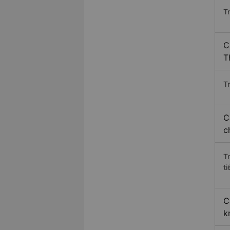
T
C
T
Tr
C
c
T
ti
C
k