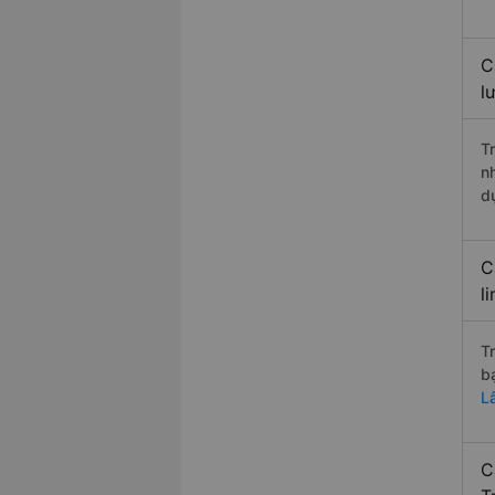
C
l
T
n
d
C
l
T
b
L
C