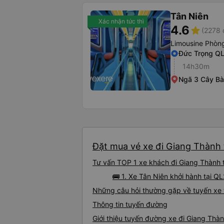
Tân Niên
Xác nhận tức thì
4.6
star
(2278 
Limousine Phòng
Đức Trọng Q
14h30m
Ngã 3 Cây B
Đặt mua vé xe đi Giang Thành 
Tư vấn TOP 1 xe khách đi Giang Thành t
🚌 1. Xe Tân Niên khởi hành tại Q
Những câu hỏi thường gặp về tuyến xe 
Thông tin tuyến đường
Giới thiệu tuyến đường xe đi Giang Thà