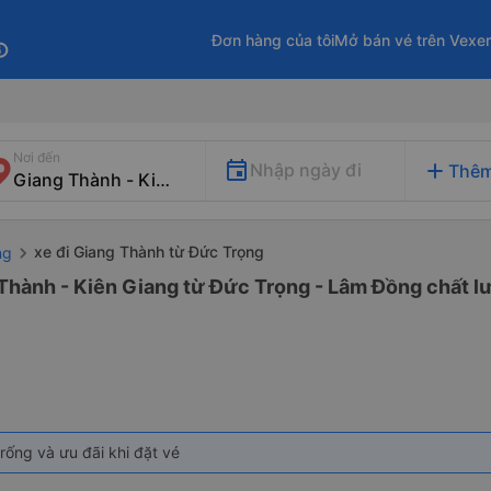
Đơn hàng của tôi
Mở bán vé trên Vexe
fo
Nơi đến
add
Nhập ngày đi
Thêm
xe đi Giang Thành từ Đức Trọng
ng
Thành - Kiên Giang từ Đức Trọng - Lâm Đồng chất lư
rống và ưu đãi khi đặt vé