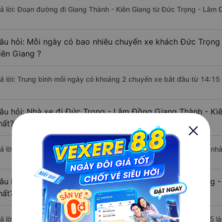
rả lời: Đoạn đường đi Giang Thành - Kiên Giang từ Đức Trọng - Lâm
âu hỏi: Mỗi ngày có bao nhiêu chuyến xe khách Đức Trọng
iên Giang ?
rả lời: Trung bình mỗi ngày có khoảng 2 chuyến xe bắt đầu từ 14:15
âu hỏi: Nhà xe đi Đức Trọng - Lâm Đồng Giang Thành - Ki
hất?
rả lời: Chuyến xe có giờ xuất phát sớm nhất vào lúc 14:15 là của nhà
âu hỏi: Nhà xe đi Giang Thành - Kiên Giang từ Đức Trọng 
hất?
rả lời: Chuyến xe có giờ xuất phát trễ (muộn) nhất là vào lúc 14:15 l