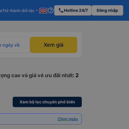
help_outline
phone
Hotline 24/7
Đăng nhập
re
Trở thành đối tác
arrow_drop_down
Xem giá
 ngày về
ợng cao và giá vé ưu đãi nhất
: 2
Xem bộ lọc chuyến phổ biến
Chọn ngày