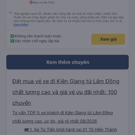
Bến xe Hà Tiên
Trải nghiệm quá tốt. Nhân viên tổng đài và nhà xe thân thiện, nhiệt tình.
Trước khi xe chạy được phần ăn nhẹ và nước uống miễn phí. Đến nơi gọi dậy
nhẹ nhàng như người yêu. Xe nằm to và thoải mái như ở nhà chạy êm ru đến
nơi lúc nào không hay luôn. I had very good experience with this bus
Xem thêm
operator. The staff are friendly and helpful. Before getting on the bus, we
were offered light meals and drinks. When the bus has arrived, the staff
woke us up as they were waking up up their lovers. If you are foreigners and
Không cần thanh toán trước
Xem giá
planning to take this bus, please don’t hesitate as the seats are big and
Xác nhận chỗ ngay lập tức
comfortable enough for you to sleep on.
Xem thêm chuyến
Đặt mua vé xe đi Kiên Giang từ Lâm Đồng
chất lượng cao và giá vé ưu đãi nhất: 100
chuyến
Tư vấn TOP 5 xe khách đi Kiên Giang từ Lâm Đồng
chất lượng cao, uy tín, giá rẻ nhất 08/2026
🚌 1. Xe Tư Tiến khởi hành tại 01 Tô Hiến Thành