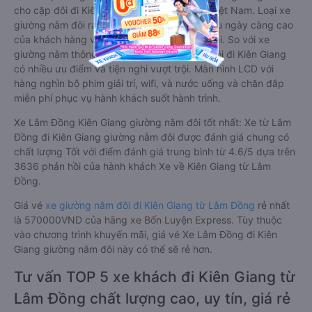
cho cặp đôi đi Kiên Giang mới xuất hiện tại Việt Nam. Loại xe
giường nằm đôi ra đời nhằm đáp ứng yêu cầu ngày càng cao
của khách hàng về chất lượng dịch vụ vận tải. So với xe
giường nằm thông thường, xe giường nằm đôi đi Kiên Giang
có nhiều ưu điểm và tiện nghi vượt trội. Màn hình LCD với
hàng nghìn bộ phim giải trí, wifi, và nước uống và chăn đắp
miễn phí phục vụ hành khách suốt hành trình.
Xe Lâm Đồng Kiên Giang giường nằm đôi tốt nhất: Xe từ Lâm
Đồng đi Kiên Giang giường nằm đôi được đánh giá chung có
chất lượng Tốt với điểm đánh giá trung bình từ 4.6/5 dựa trên
3636 phản hồi của hành khách Xe về Kiên Giang từ Lâm
Đồng.
Giá vé
xe giường nằm đôi đi Kiên Giang từ Lâm Đồng
rẻ nhất
là 570000VND của hãng xe Bốn Luyện Express. Tùy thuộc
vào chương trình khuyến mãi, giá vé Xe Lâm Đồng đi Kiên
Giang giường nằm đôi này có thể sẽ rẻ hơn.
Tư vấn TOP 5 xe khách đi Kiên Giang từ
Lâm Đồng chất lượng cao, uy tín, giá rẻ