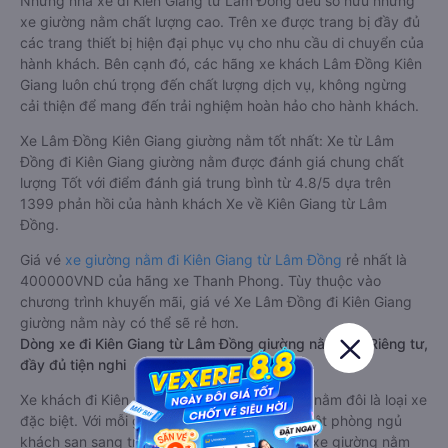
Những nhà xe đi Kiên Giang từ Lâm Đồng đều sở hữu những
xe giường nằm chất lượng cao. Trên xe được trang bị đầy đủ
các trang thiết bị hiện đại phục vụ cho nhu cầu di chuyển của
hành khách. Bên cạnh đó, các hãng xe khách Lâm Đồng Kiên
Giang luôn chú trọng đến chất lượng dịch vụ, không ngừng
cải thiện để mang đến trải nghiệm hoàn hảo cho hành khách.
Xe Lâm Đồng Kiên Giang giường nằm tốt nhất: Xe từ Lâm
Đồng đi Kiên Giang giường nằm được đánh giá chung chất
lượng Tốt với điểm đánh giá trung bình từ 4.8/5 dựa trên
1399 phản hồi của hành khách Xe về Kiên Giang từ Lâm
Đồng.
Giá vé
xe giường nằm đi Kiên Giang từ Lâm Đồng
rẻ nhất là
400000VND của hãng xe Thanh Phong. Tùy thuộc vào
chương trình khuyến mãi, giá vé Xe Lâm Đồng đi Kiên Giang
giường nằm này có thể sẽ rẻ hơn.
Dòng xe đi Kiên Giang từ Lâm Đồng giường nằm đôi: Riêng tư,
đầy đủ tiện nghi
Xe khách đi Kiên Giang từ Lâm Đồng giường nằm đôi là loại xe
đặc biệt. Với mỗi giường được thiết kế như một phòng ngủ
khách sạn sang trọng, hiện đại. Đây là dòng xe giường nằm