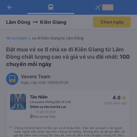
arrow_back
Tải app Vexere ngay!
Tải app Vexere
-30k
Mở app
Mở app
Nhận ưu đãi thành viên độc
-30k/ghế khi đặt vé máy bay qua
quyền
app
Lâm Đồng
Kiên Giang
Chọn ngày
Vé xe khách
xe đi Kiên Giang từ Lâm Đồng
Đặt mua vé xe 8 nhà xe đi Kiên Giang từ Lâm
Đồng chất lượng cao và giá vé ưu đãi nhất
: 100
chuyến mỗi ngày
Vexere Team
Ngày cập nhật: 08/08/2026
Tân Niên
4.6
Limousine Phòng Đôi 24 chỗ
(2281 đánh giá)
Bến xe liên tỉnh Đà Lạt
16 giờ 30 phút
Bến xe Hà Tiên
Chúng tôi khởi hành từ Đà Lạt và đi Châu Đức. Việc lên xe buýt vì là người
nước ngoài nên phức tạp hơn chúng tôi tưởng. Nhưng phụ xe đã gọi điện và
gửi địa điểm cho chúng tôi. Sau đó, anh ấy đích thân đi giúp chúng tôi. Đó là