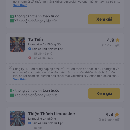
nói chung là tối thấy yên tâm khi sử dụng dịch vụ của nhà xe này, và sẽ ủng
hộ và giới thiệu cho người thân sử dụng dịch vụ của nhà xe này
Xem thêm
Không cần thanh toán trước
Xem giá
Xác nhận chỗ ngay lập tức
Tư Tiến
4.9
Limousine 24 Phòng Đôi
(812 đánh giá)
Bến xe liên tỉnh Đà Lạt
15 giờ 45 phút
Bến xe Hà Tiên
Công ty Tu Tien cung cấp dịch vụ rất tốt, an toàn và thoải mái. Thông tin về
vị trí xe và các cuộc gọi từ nhân viên trên xe trước khi đón khách rất hữu
ích. Xe rất sạch sẽ, giường ngủ thoải mái với nhiều tùy chọn đèn chiếu sáng
và cổng USB được đặt ở vị trí thuận tiện. Nhân viên rất lịch sự và xe đến
Xem thêm
điểm đến sớm hơn dự kiến. Cảm ơn!
Không cần thanh toán trước
Xem giá
Xác nhận chỗ ngay lập tức
star_rate
Thiện Thành Limousine
4.8
Limousine 24 phòng
(1388 đánh giá)
Bến xe liên tỉnh Đà Lạt
16 giờ