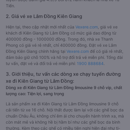
Tiến.
2. Giá vé xe Lâm Đồng Kiên Giang
Hiện tại, theo cập nhật mới nhất của
Vexere.com
, giá vé xe
khách đi Kiên Giang từ Lâm Đồng có mức giá dao động từ
400000 đồng - 1000000 đồng. Trong đó, nhà xe Thanh
Phong có giá vé rẻ nhất, chỉ 400000 đồng. Đặt vé xe Lâm
Đồng Kiên Giang chính hãng tại
Vexere.com
để có giá rẻ nhất,
đảm bảo giữ chỗ 100% và hỗ trợ đổi trả vé miễn phí. Tổng đài
tư vấn, đặt vé và đổi trả vé miễn phí:
1900 888684
.
3. Giới thiệu, tư vấn các dòng xe chạy tuyến đường
xe đi Kiên Giang từ Lâm Đồng:
Dòng xe đi Kiên Giang từ Lâm Đồng limousine 9 chỗ vip, chất
lượng cao: Tiện lợi, sang trọng
Là sản phẩm xe đi Kiên Giang từ Lâm Đồng limousine 9 chỗ
cải tiến từ xe 16 chỗ. Nội thất được làm lại với các ghế bọc da
chuẩn Châu Âu, không chỉ êm ái cho chuyến hành trình xa, mà
còn mát mẻ và không hề bị hầm bí như các ghế bọc da bình
thường. Kèm theo các ghế có nhiều tiện nghi hiện đại như ti-