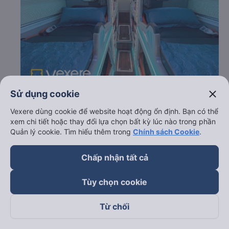
close
Sử dụng cookie
c. Lộ trình, giờ khởi hành và giờ kết thúc của xe khách Bốn
Vexere dùng cookie để website hoạt động ổn định. Bạn có thể
Luyện Express
xem chi tiết hoặc thay đổi lựa chọn bất kỳ lúc nào trong phần
Quản lý cookie. Tìm hiểu thêm trong
Chính sách Cookie
.
Giờ xuất phát ở Lâm Đồng: 17:30, 18:15, 19:00,
19:30, 16:00, 16:55
Chấp nhận tất cả
Giờ đến nơi ở Kiên Giang: 07:12, 07:57, 08:42, 09:12,
05:42, 06:37
Thời gian chạy từ Lâm Đồng đi Kiên Giang của nhà
Tùy chọn cookie
xe
Bốn Luyện Express
khoảng: 13.7 giờ
Từ chối
d. Các điểm đón khách của nhà xe Bốn Luyện Express
Bến xe Liên tỉnh Đà Lạt