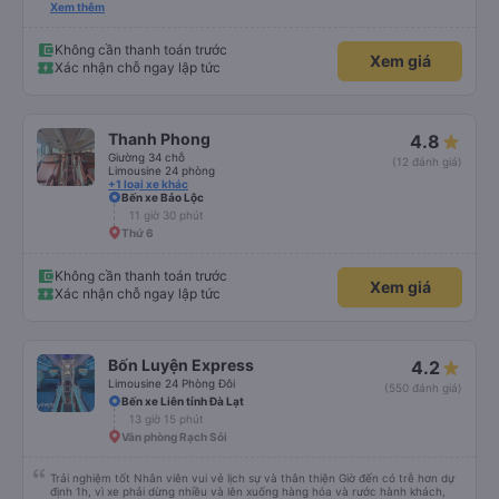
lần đầu tiên đi xe giường nằm với hai đứa trẻ nhỏ khá thú vị. Chúng tôi không
Xem thêm
chắc chắn khi nào xe sẽ dừng lại để nghỉ hoặc ăn uống. Tôi rất ngạc nhiên
khi xe dừng lại lúc nửa đêm ở Cần Thơ và mọi người xuống xe ăn. Khi đến
điểm dừng, họ đánh thức chúng tôi dậy và đảm bảo chúng tôi đã sẵn sàng.
Không cần thanh toán trước
Xem giá
Nhìn chung, đó là một trải nghiệm tốt. Mỗi giường đều có gối và chăn, và đủ
Xác nhận chỗ ngay lập tức
chỗ cho 1 người lớn và 1 trẻ em nằm thoải mái.
Thanh Phong
4.8
Giường 34 chỗ
(12 đánh giá)
Limousine 24 phòng
+1 loại xe khác
Bến xe Bảo Lộc
11 giờ 30 phút
Thứ 6
Không cần thanh toán trước
Xem giá
Xác nhận chỗ ngay lập tức
Bốn Luyện Express
4.2
Limousine 24 Phòng Đôi
(550 đánh giá)
Bến xe Liên tỉnh Đà Lạt
13 giờ 15 phút
Văn phòng Rạch Sỏi
Trải nghiệm tốt Nhân viên vui vẻ lịch sự và thân thiện Giờ đến có trễ hơn dự
định 1h, vì xe phải dừng nhiều và lên xuống hàng hóa và rước hành khách,