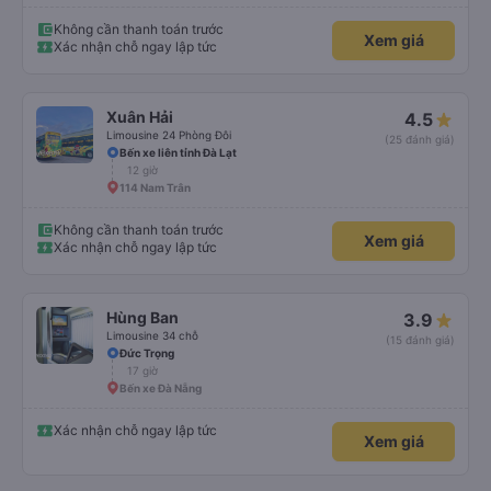
tiếng còi xe bớt to hơn. Nhưng tôi thích nó nên tôi cho điểm tối đa. Cảm ơn
bạn rất nhiều.
Không cần thanh toán trước
Xem giá
Xác nhận chỗ ngay lập tức
Xuân Hải
4.5
Limousine 24 Phòng Đôi
(25 đánh giá)
Bến xe liên tỉnh Đà Lạt
12 giờ
114 Nam Trân
Không cần thanh toán trước
Xem giá
Xác nhận chỗ ngay lập tức
Hùng Ban
3.9
Limousine 34 chỗ
(15 đánh giá)
Đức Trọng
17 giờ
Bến xe Đà Nẵng
Xác nhận chỗ ngay lập tức
Xem giá