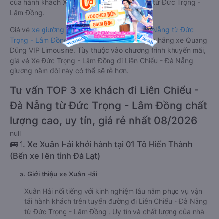
của hành khách Xe về Liên Chiểu - Đà Nẵng từ Đức Trọng -
Lâm Đồng.
Giá vé
xe giường nằm đôi đi Liên Chiểu - Đà Nẵng từ Đức
Trọng - Lâm Đồng
rẻ nhất là 700000VND của hãng xe Quang
Dũng VIP Limousine. Tùy thuộc vào chương trình khuyến mãi,
giá vé Xe Đức Trọng - Lâm Đồng đi Liên Chiểu - Đà Nẵng
giường nằm đôi này có thể sẽ rẻ hơn.
Tư vấn TOP 3 xe khách đi Liên Chiểu -
Đà Nẵng từ Đức Trọng - Lâm Đồng chất
lượng cao, uy tín, giá rẻ nhất 08/2026
null
🚌 1. Xe Xuân Hải khởi hành tại 01 Tô Hiến Thành
(Bến xe liên tỉnh Đà Lạt)
a. Giới thiệu xe Xuân Hải
Xuân Hải nổi tiếng với kinh nghiệm lâu năm phục vụ vận
tải hành khách trên tuyến đường đi Liên Chiểu - Đà Nẵng
từ Đức Trọng - Lâm Đồng . Uy tín và chất lượng của nhà