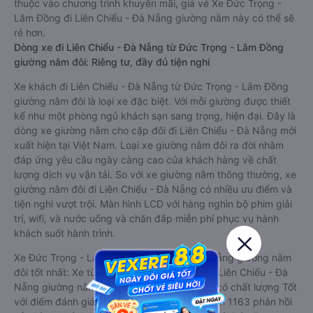
thuộc vào chương trình khuyến mãi, giá vé Xe Đức Trọng -
Lâm Đồng đi Liên Chiểu - Đà Nẵng giường nằm này có thể sẽ
rẻ hơn.
Dòng xe đi Liên Chiểu - Đà Nẵng từ Đức Trọng - Lâm Đồng
giường nằm đôi: Riêng tư, đầy đủ tiện nghi
Xe khách đi Liên Chiểu - Đà Nẵng từ Đức Trọng - Lâm Đồng
giường nằm đôi là loại xe đặc biệt. Với mỗi giường được thiết
kế như một phòng ngủ khách sạn sang trọng, hiện đại. Đây là
dòng xe giường nằm cho cặp đôi đi Liên Chiểu - Đà Nẵng mới
xuất hiện tại Việt Nam. Loại xe giường nằm đôi ra đời nhằm
đáp ứng yêu cầu ngày càng cao của khách hàng về chất
lượng dịch vụ vận tải. So với xe giường nằm thông thường, xe
giường nằm đôi đi Liên Chiểu - Đà Nẵng có nhiều ưu điểm và
tiện nghi vượt trội. Màn hình LCD với hàng nghìn bộ phim giải
trí, wifi, và nước uống và chăn đắp miễn phí phục vụ hành
khách suốt hành trình.
Xe Đức Trọng - Lâm Đồng Liên Chiểu - Đà Nẵng giường nằm
đôi tốt nhất: Xe từ Đức Trọng - Lâm Đồng đi Liên Chiểu - Đà
Nẵng giường nằm đôi được đánh giá chung có chất lượng Tốt
với điểm đánh giá trung bình từ 4.1/5 dựa trên 1163 phản hồi