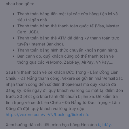
nhau bao gồm:
Thanh toán bằng tiền mặt tại các cửa hàng tiện lợi và
siêu thị gần nhà.
Thanh toán bằng thẻ thanh toán quốc tế (Visa, Master
Card, JCB).
Thanh toán bằng thẻ ATM đã đăng ký thanh toán trực
tuyến (Internet Banking).
Thanh toán bằng hình thức chuyển khoản ngân hàng.
Bên cạnh đó, quý khách cũng có thể thanh toán vé
thông qua các ví Momo, ZaloPay, AirPay, VNPay,…
Sau khi thanh toán vé xe khách Đức Trọng - Lâm Đồng Liên
Chiểu - Đà Nẵng thành công, Vexere sẽ gửi tin nhắn/email xác
nhận thành công đến số điện thoại/email mà quý khách đã
đăng ký. Đến ngày đi, quý khách vui lòng có mặt tại điểm đón
trước 30 phút giờ khởi hành để chuẩn bị lên xe. Để kiểm tra
tình trạng vé xe đi Liên Chiểu - Đà Nẵng từ Đức Trọng - Lâm
Đồng đã đặt, quý khách vui lòng truy cập
https://vexere.com/vi-VN/booking/ticketinfo
Xem hướng dẫn chi tiết, minh họa bằng hình ảnh
tại đây.