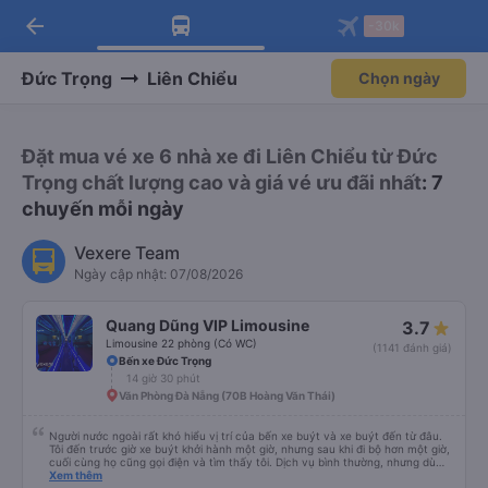
arrow_back
Tải app Vexere ngay!
Tải app Vexere
-30k
Mở app
Mở app
Nhận ưu đãi thành viên độc
-30k/ghế khi đặt vé máy bay qua
quyền
app
Đức Trọng
Liên Chiểu
Chọn ngày
Đặt mua vé xe 6 nhà xe đi Liên Chiểu từ Đức
Trọng chất lượng cao và giá vé ưu đãi nhất
: 7
chuyến mỗi ngày
Vexere Team
Ngày cập nhật: 07/08/2026
Quang Dũng VIP Limousine
3.7
Limousine 22 phòng (Có WC)
(1141 đánh giá)
Bến xe Đức Trọng
14 giờ 30 phút
Văn Phòng Đà Nẵng (70B Hoàng Văn Thái)
Người nước ngoài rất khó hiểu vị trí của bến xe buýt và xe buýt đến từ đâu.
Tôi đến trước giờ xe buýt khởi hành một giờ, nhưng sau khi đi bộ hơn một giờ,
cuối cùng họ cũng gọi điện và tìm thấy tôi. Dịch vụ bình thường, nhưng dù
sao thì tôi ngủ ngon hơn ở khách sạn vì tôi rất thoải mái. Sẽ tuyệt hơn nếu
Xem thêm