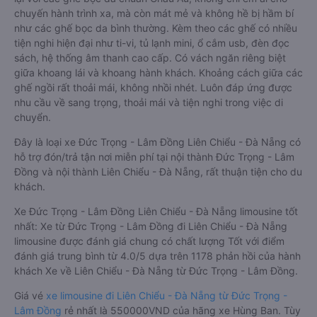
chuyến hành trình xa, mà còn mát mẻ và không hề bị hầm bí
như các ghế bọc da bình thường. Kèm theo các ghế có nhiều
tiện nghi hiện đại như ti-vi, tủ lạnh mini, ổ cắm usb, đèn đọc
sách, hệ thống âm thanh cao cấp. Có vách ngăn riêng biệt
giữa khoang lái và khoang hành khách. Khoảng cách giữa các
ghế ngồi rất thoải mái, không nhồi nhét. Luôn đáp ứng được
nhu cầu về sang trọng, thoải mái và tiện nghi trong việc di
chuyển.
Đây là loại xe Đức Trọng - Lâm Đồng Liên Chiểu - Đà Nẵng có
hỗ trợ đón/trả tận nơi miễn phí tại nội thành Đức Trọng - Lâm
Đồng và nội thành Liên Chiểu - Đà Nẵng, rất thuận tiện cho du
khách.
Xe Đức Trọng - Lâm Đồng Liên Chiểu - Đà Nẵng limousine tốt
nhất: Xe từ Đức Trọng - Lâm Đồng đi Liên Chiểu - Đà Nẵng
limousine được đánh giá chung có chất lượng Tốt với điểm
đánh giá trung bình từ 4.0/5 dựa trên 1178 phản hồi của hành
khách Xe về Liên Chiểu - Đà Nẵng từ Đức Trọng - Lâm Đồng.
Giá vé
xe limousine đi Liên Chiểu - Đà Nẵng từ Đức Trọng -
Lâm Đồng
rẻ nhất là 550000VND của hãng xe Hùng Ban. Tùy