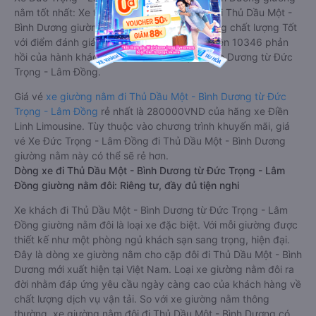
nằm tốt nhất: Xe từ Đức Trọng - Lâm Đồng đi Thủ Dầu Một -
Bình Dương giường nằm được đánh giá chung chất lượng Tốt
với điểm đánh giá trung bình từ 4.4/5 dựa trên 10346 phản
hồi của hành khách Xe về Thủ Dầu Một - Bình Dương từ Đức
Trọng - Lâm Đồng.
Giá vé
xe giường nằm đi Thủ Dầu Một - Bình Dương từ Đức
Trọng - Lâm Đồng
rẻ nhất là 280000VND của hãng xe Điền
Linh Limousine. Tùy thuộc vào chương trình khuyến mãi, giá
vé Xe Đức Trọng - Lâm Đồng đi Thủ Dầu Một - Bình Dương
giường nằm này có thể sẽ rẻ hơn.
Dòng xe đi Thủ Dầu Một - Bình Dương từ Đức Trọng - Lâm
Đồng giường nằm đôi: Riêng tư, đầy đủ tiện nghi
Xe khách đi Thủ Dầu Một - Bình Dương từ Đức Trọng - Lâm
Đồng giường nằm đôi là loại xe đặc biệt. Với mỗi giường được
thiết kế như một phòng ngủ khách sạn sang trọng, hiện đại.
Đây là dòng xe giường nằm cho cặp đôi đi Thủ Dầu Một - Bình
Dương mới xuất hiện tại Việt Nam. Loại xe giường nằm đôi ra
đời nhằm đáp ứng yêu cầu ngày càng cao của khách hàng về
chất lượng dịch vụ vận tải. So với xe giường nằm thông
thường, xe giường nằm đôi đi Thủ Dầu Một - Bình Dương có