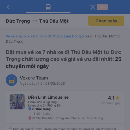
arrow_back
Tải app Vexere ngay!
Tải app Vexere
-30k
Mở app
Mở app
Nhận ưu đãi thành viên độc
-30k/ghế khi đặt vé máy bay qua
quyền
app
Đức Trọng
Thủ Dầu Một
Chọn ngày
Vé xe khách
xe đi Bình Dương từ Lâm Đồng
xe đi Thủ Dầu Một từ
Đức Trọng
Đặt mua vé xe 7 nhà xe đi Thủ Dầu Một từ Đức
Trọng chất lượng cao và giá vé ưu đãi nhất
: 25
chuyến mỗi ngày
Vexere Team
Ngày cập nhật: 08/08/2026
Điền Linh Limousine
4.1
Limousine 36 giường
(6370 đánh giá)
Limousine 24 Phòng Đôi
VP Đức Trọng
8 giờ 10 phút
VP Thủ Dầu Một - Công viên Thanh Lễ - Bình Dương
Cảm ơn bạn rất nhiều. Nếu bạn muốn sử dụng xe cabin từ Phú Mỹ Hưng đi