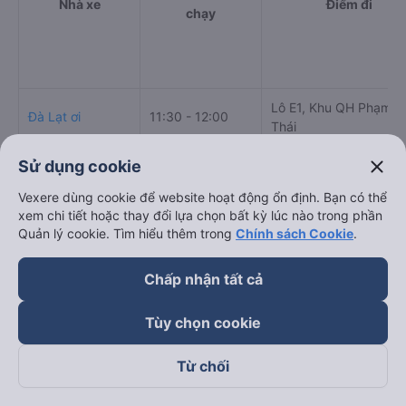
Nhà xe
Điểm đi
chạy
Lô E1, Khu QH Phạm 
Đà Lạt ơi
11:30 - 12:00
Thái
close
Sử dụng cookie
Phương Trang
08:00 - 23:00
Vexere dùng cookie để website hoạt động ổn định. Bạn có thể
Thanh Bình Xanh
11:55 - 11:55
47 Phan Đăng Lưu
xem chi tiết hoặc thay đổi lựa chọn bất kỳ lúc nào trong phần
Quản lý cookie. Tìm hiểu thêm trong
Chính sách Cookie
.
Số 04 QL27, Phi Nôm,
Điền Linh
Chấp nhận tất cả
06:45 - 23:30
Hiệp Thành, Đức Trọng
Limousine
Lâm Đồng
Tùy chọn cookie
Cách đặt vé xe khách đi Thủ Dầu Một - Bình Dương
từ Đức Trọng - Lâm Đồng nhanh và uy tín nhất
Từ chối
Việc có rất nhiều nhà xe Đức Trọng - Lâm Đồng Thủ Dầu Một