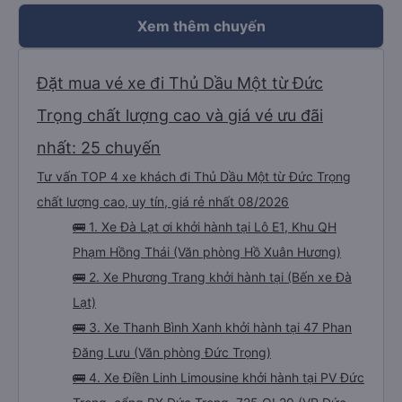
mình về lần đầu đi xe GIƯỜNG ĐÔI của Thanh Bình Xanh, mình vô cùng hài
lòng, có 10⭐️ mình cũng sẽ đánh giá nữa, sẽ tiếp tục ủng hộ TBX nếu có dịp đi
đâu. Mình nghĩ đánh giá 1 ⭐️ là của xe GIƯỜNG ĐƠN, hoặc đó là đợt tài xế
Xem thêm chuyến
cũ, bây giờ xe đã tiếp thu góp ý và cải thiện chất lượng tốt hơn nên mọi
người hãy thử trải nghiệm nhé ( xe GIƯỜNG ĐƠN ) thì mình chưa thử nên
chưa biết nhưng GIƯỜNG ĐÔI thì rất đáng thử với giá vé chỉ 480K cho 2
người ạ. Chuyến mình đi là ĐL - BD 00559, nếu có ai đi cùng chuyến với mình
có thể đánh giá chung để mọi người biết chất lượng thật sự của xe nhé. Cảm
Đặt mua vé xe đi Thủ Dầu Một từ Đức
ơn hãng xe và bác tài đã cho mình 1 trải nghiệm thật tốt, chúc bác tài
thượng lộ bình an, hãng xe ngày càng cải thiện và phát triển ạ 🫶🏻
Trọng chất lượng cao và giá vé ưu đãi
nhất: 25 chuyến
Tư vấn TOP 4 xe khách đi Thủ Dầu Một từ Đức Trọng
chất lượng cao, uy tín, giá rẻ nhất 08/2026
🚌 1. Xe Đà Lạt ơi khởi hành tại Lô E1, Khu QH
Phạm Hồng Thái (Văn phòng Hồ Xuân Hương)
🚌 2. Xe Phương Trang khởi hành tại (Bến xe Đà
Lạt)
🚌 3. Xe Thanh Bình Xanh khởi hành tại 47 Phan
Đăng Lưu (Văn phòng Đức Trọng)
🚌 4. Xe Điền Linh Limousine khởi hành tại PV Đức