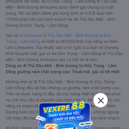
limousine tốt nhất: Xe từ Đức Trọng - Lâm Đồng đi Thủ Dầu
Một - Bình Dương limousine được đánh giá chung có chất
lượng Tốt với điểm đánh giá trung bình từ 4.5/5 dựa trên
17690 phản hồi của hành khách Xe về Thủ Dầu Một - Bình
Dương từ Đức Trọng - Lâm Đồng.
Giá vé
xe limousine đi Thủ Dầu Một - Bình Dương từ Đức
Trọng - Lâm Đồng
rẻ nhất là 280000VND của hãng xe Điền
Linh Limousine. Tùy thuộc vào vị trí ngồi của bạn và chương
trình khuyến mãi, giá vé Xe Đức Trọng - Lâm Đồng đi Thủ Dầu
Một - Bình Dương limousine này có thể sẽ rẻ hơn
Dòng xe đi Thủ Dầu Một - Bình Dương từ Đức Trọng - Lâm
Đồng giường nằm chất lượng cao: Thoải mái, giá cả tốt nhất
Những nhà xe đi Thủ Dầu Một - Bình Dương từ Đức Trọng -
Lâm Đồng đều sở hữu những xe giường nằm chất lượng cao.
Trên xe được trang bị đầy đủ các trang thiết bị hiện đại phục
vụ cho nhu cầu di chuyển của hành khách. Bên cạnh đó, các
hãng xe khách Đức Trọng - Lâm Đồng Thủ Dầu Một - Bình
Dương luôn chú trọng đến chất lượng dịch vụ, không ngừng
cải thiện để mang đến trải nghiệm hoàn hảo cho hành khách.
Xe Đức Trọng - Lâm Đồng Thủ Dầu Một - Bình Dương giường