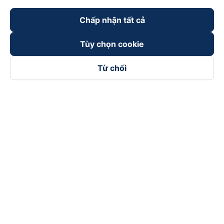
Chấp nhận tất cả
Tùy chọn cookie
Từ chối
Theo dõi chúng tôi trên
Facebook
Tiktok
Youtube
Công ty TNHH Thương Mại Dịch Vụ Vexere
Địa chỉ đăng ký kinh doanh: 8C Chữ Đồng Tử, Phường Tân
Sơn Nhất, TP. Hồ Chí Minh, Việt Nam
Địa chỉ
:
Lầu 2, toà nhà H3 Circo Hoàng Diệu, 384 Hoàng Diệu,
Phường Khánh Hội, TP Hồ Chí Minh, Việt Nam
Tầng 3, toà nhà 101 Láng Hạ, 101 Láng Hạ, Phường Láng, TP.
Hà Nội, Việt Nam
Giấy chứng nhận ĐKKD số 0315133726 do Sở KH và ĐT TP.
Hồ Chí Minh cấp lần đầu ngày 27/6/2018