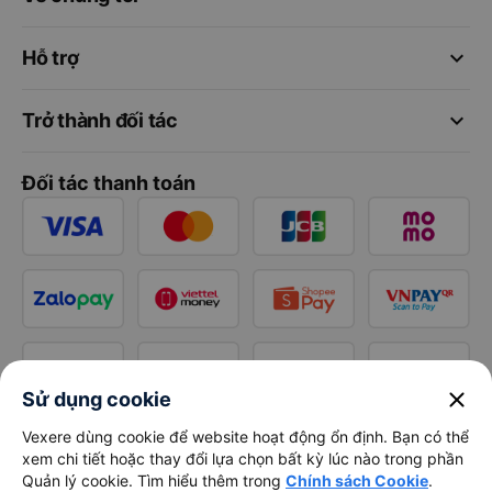
keyboard_arrow_down
Hỗ trợ
keyboard_arrow_down
Trở thành đối tác
Đối tác thanh toán
close
Sử dụng cookie
Vexere dùng cookie để website hoạt động ổn định. Bạn có thể
xem chi tiết hoặc thay đổi lựa chọn bất kỳ lúc nào trong phần
Quản lý cookie. Tìm hiểu thêm trong
Chính sách Cookie
.