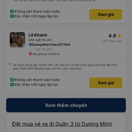
tình và lịch sự, chỗ ngồi tuyệt vời, sạch sẽ và thoải mái 🥰✨
Không cần thanh toán trước
Xem giá
Xác nhận chỗ ngay lập tức
Lê Khánh
4.6
Ghế ngồi 16 chỗ
(311 đánh giá)
Dương Minh Châu (DT784)
1 giờ 45 phút
Văn phòng Tân Bình
Xe buýt đúng giờ. Nhân viên rất hữu ích và linh hoạt giúp tôi thay đổi thời
gian khởi hành để phù hợp với nhu cầu của mình.
Không cần thanh toán trước
Xem giá
Xác nhận chỗ ngay lập tức
Xem thêm chuyến
Đặt mua vé xe đi Quận 3 từ Dương Minh