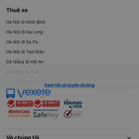
Thuê xe
Hà Nội đi Ninh Bình
Hà Nội đi Hạ Long
Hà Nội đi Sa Pa
Hà Nội đi Tam Đảo
Đà Nẵng đi Hội An
Đà Nẵng đi Huế
Hải Phòng đi Hà Nội
Xem tất cả tuyến đường
keyboard_arrow_down
Về chúng tôi