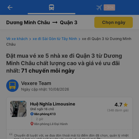
arrow_back
Tải app Vexere ngay!
Tải app Vexere
-30k
Mở app
Mở app
Nhận ưu đãi thành viên độc
-30k/ghế khi đặt vé máy bay qua
quyền
app
Dương Minh Châu
Quận 3
Chọn ngày
Vé xe khách
xe đi Sài Gòn từ Tây Ninh
xe đi Quận 3 từ Dương Minh
Châu
Đặt mua vé xe 5 nhà xe đi Quận 3 từ Dương
Minh Châu chất lượng cao và giá vé ưu đãi
nhất
: 71 chuyến mỗi ngày
Vexere Team
Ngày cập nhật: 10/08/2026
Huệ Nghĩa Limousine
4.7
Ghế ngồi 16 chỗ
(348 đánh giá)
Văn phòng K13
2 giờ
Văn phòng Lê Đại Hành
Chuyến đi tuyệt vời, xe đưa đón thoải mái từ điểm đón đã chọn, quản lý nhiệt