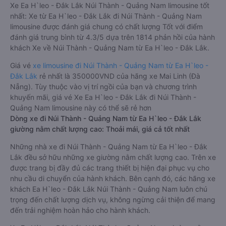
Xe Ea H`leo - Đắk Lắk Núi Thành - Quảng Nam limousine tốt
nhất: Xe từ Ea H`leo - Đắk Lắk đi Núi Thành - Quảng Nam
limousine được đánh giá chung có chất lượng Tốt với điểm
đánh giá trung bình từ 4.3/5 dựa trên 1814 phản hồi của hành
khách Xe về Núi Thành - Quảng Nam từ Ea H`leo - Đắk Lắk.
Giá vé
xe limousine đi Núi Thành - Quảng Nam từ Ea H`leo -
Đắk Lắk
rẻ nhất là 350000VND của hãng xe Mai Linh (Đà
Nẵng). Tùy thuộc vào vị trí ngồi của bạn và chương trình
khuyến mãi, giá vé Xe Ea H`leo - Đắk Lắk đi Núi Thành -
Quảng Nam limousine này có thể sẽ rẻ hơn
Dòng xe đi Núi Thành - Quảng Nam từ Ea H`leo - Đắk Lắk
giường nằm chất lượng cao: Thoải mái, giá cả tốt nhất
Những nhà xe đi Núi Thành - Quảng Nam từ Ea H`leo - Đắk
Lắk đều sở hữu những xe giường nằm chất lượng cao. Trên xe
được trang bị đầy đủ các trang thiết bị hiện đại phục vụ cho
nhu cầu di chuyển của hành khách. Bên cạnh đó, các hãng xe
khách Ea H`leo - Đắk Lắk Núi Thành - Quảng Nam luôn chú
trọng đến chất lượng dịch vụ, không ngừng cải thiện để mang
đến trải nghiệm hoàn hảo cho hành khách.