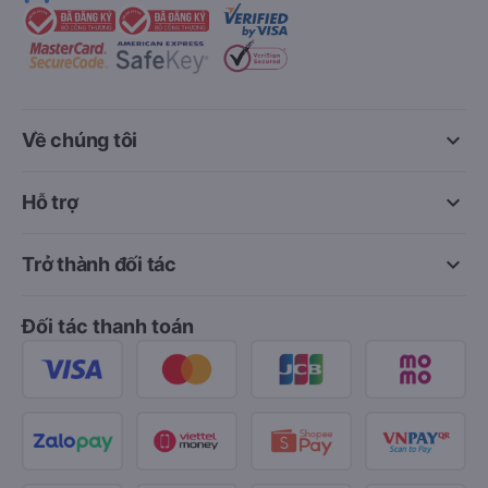
keyboard_arrow_down
Về chúng tôi
keyboard_arrow_down
Hỗ trợ
keyboard_arrow_down
Trở thành đối tác
Đối tác thanh toán