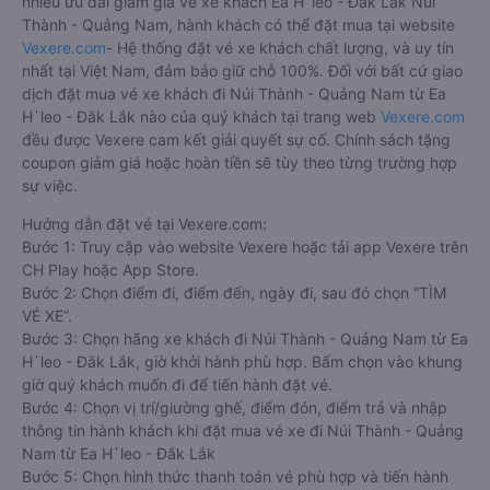
nhiều ưu đãi giảm giá vé xe khách Ea H`leo - Đắk Lắk Núi
Thành - Quảng Nam, hành khách có thể đặt mua tại website
Vexere.com
- Hệ thống đặt vé xe khách chất lượng, và uy tín
nhất tại Việt Nam, đảm bảo giữ chỗ 100%. Đối với bất cứ giao
dịch đặt mua vé xe khách đi Núi Thành - Quảng Nam từ Ea
H`leo - Đắk Lắk nào của quý khách tại trang web
Vexere.com
đều được Vexere cam kết giải quyết sự cố. Chính sách tặng
coupon giảm giá hoặc hoàn tiền sẽ tùy theo từng trường hợp
sự việc.
Hướng dẫn đặt vé tại Vexere.com:
Bước 1: Truy cập vào website Vexere hoặc tải app Vexere trên
CH Play hoặc App Store.
Bước 2: Chọn điểm đi, điểm đến, ngày đi, sau đó chọn “TÌM
VÉ XE”.
Bước 3: Chọn hãng xe khách đi Núi Thành - Quảng Nam từ Ea
H`leo - Đắk Lắk, giờ khởi hành phù hợp. Bấm chọn vào khung
giờ quý khách muốn đi để tiến hành đặt vé.
Bước 4: Chọn vị trí/giường ghế, điểm đón, điểm trả và nhập
thông tin hành khách khi đặt mua vé xe đi Núi Thành - Quảng
Nam từ Ea H`leo - Đắk Lắk
Bước 5: Chọn hình thức thanh toán vé phù hợp và tiến hành