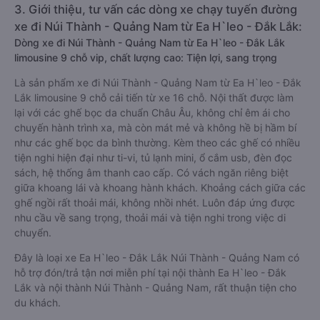
3. Giới thiệu, tư vấn các dòng xe chạy tuyến đường
xe đi Núi Thành - Quảng Nam từ Ea H`leo - Đắk Lắk:
Dòng xe đi Núi Thành - Quảng Nam từ Ea H`leo - Đắk Lắk
limousine 9 chỗ vip, chất lượng cao: Tiện lợi, sang trọng
Là sản phẩm xe đi Núi Thành - Quảng Nam từ Ea H`leo - Đắk
Lắk limousine 9 chỗ cải tiến từ xe 16 chỗ. Nội thất được làm
lại với các ghế bọc da chuẩn Châu Âu, không chỉ êm ái cho
chuyến hành trình xa, mà còn mát mẻ và không hề bị hầm bí
như các ghế bọc da bình thường. Kèm theo các ghế có nhiều
tiện nghi hiện đại như ti-vi, tủ lạnh mini, ổ cắm usb, đèn đọc
sách, hệ thống âm thanh cao cấp. Có vách ngăn riêng biệt
giữa khoang lái và khoang hành khách. Khoảng cách giữa các
ghế ngồi rất thoải mái, không nhồi nhét. Luôn đáp ứng được
nhu cầu về sang trọng, thoải mái và tiện nghi trong việc di
chuyển.
Đây là loại xe Ea H`leo - Đắk Lắk Núi Thành - Quảng Nam có
hỗ trợ đón/trả tận nơi miễn phí tại nội thành Ea H`leo - Đắk
Lắk và nội thành Núi Thành - Quảng Nam, rất thuận tiện cho
du khách.