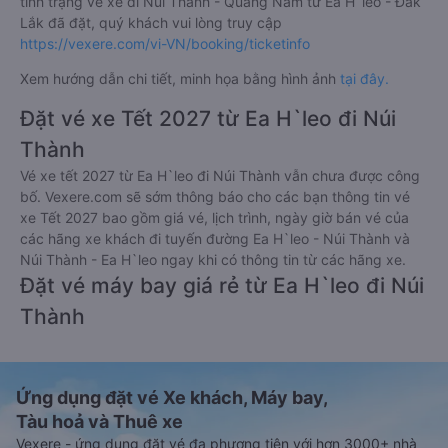
tình trạng vé xe đi Núi Thành - Quảng Nam từ Ea H`leo - Đắk
Lắk đã đặt, quý khách vui lòng truy cập
https://vexere.com/vi-VN/booking/ticketinfo
Xem hướng dẫn chi tiết, minh họa bằng hình ảnh
tại đây.
Đặt vé xe Tết 2027 từ Ea H`leo đi Núi
Thành
Vé xe tết 2027 từ Ea H`leo đi Núi Thành vẫn chưa được công
bố. Vexere.com sẽ sớm thông báo cho các bạn thông tin vé
xe Tết 2027 bao gồm giá vé, lịch trình, ngày giờ bán vé của
các hãng xe khách đi tuyến đường Ea H`leo - Núi Thành và
Núi Thành - Ea H`leo ngay khi có thông tin từ các hãng xe.
Đặt vé máy bay giá rẻ từ Ea H`leo đi Núi
Thành
Ứng dụng đặt vé Xe khách, Máy bay,
Tàu hoả và Thuê xe
Vexere - ứng dụng đặt vé đa phương tiện với hơn 3000+ nhà