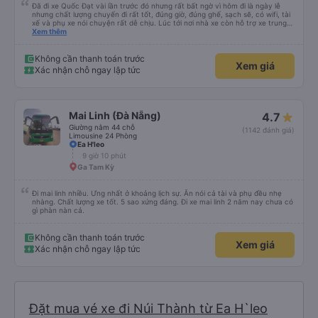
Đã đi xe Quốc Đạt vài lần trước đó nhưng rất bất ngờ vì hôm đi là ngày lễ
nhưng chất lượng chuyến đi rất tốt, đúng giờ, đúng ghế, sạch sẽ, có wifi, tài
xế và phụ xe nói chuyện rất dễ chịu. Lúc tới nơi nhà xe còn hỗ trợ xe trung
chuyển tới tận nhà. 10đ cho nhà xe, hy vọng nhà xe duy trì được chất lượng
Xem thêm
này. Cảm ơn
Không cần thanh toán trước
Xem giá
Xác nhận chỗ ngay lập tức
Mai Linh (Đà Nẵng)
4.7
Giường nằm 44 chỗ
(1142 đánh giá)
Limousine 24 Phòng
Ea H'leo
9 giờ 10 phút
Ga Tam Kỳ
Đi mai linh nhiều. Ưng nhất ở khoảng lịch sự. Ăn nói cả tài và phụ đều nhẹ
nhàng. Chất lượng xe tốt. 5 sao xứng đáng. Đi xe mai linh 2 năm nay chưa có
gì phàn nàn cả.
Không cần thanh toán trước
Xem giá
Xác nhận chỗ ngay lập tức
Đặt mua vé xe đi Núi Thành từ Ea H`leo