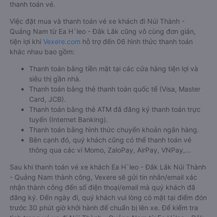
thanh toán vé.
Việc đặt mua và thanh toán vé xe khách đi Núi Thành -
Quảng Nam từ Ea H`leo - Đắk Lắk cũng vô cùng đơn giản,
tiện lợi khi
Vexere.com
hỗ trợ đến 06 hình thức thanh toán
khác nhau bao gồm:
Thanh toán bằng tiền mặt tại các cửa hàng tiện lợi và
siêu thị gần nhà.
Thanh toán bằng thẻ thanh toán quốc tế (Visa, Master
Card, JCB).
Thanh toán bằng thẻ ATM đã đăng ký thanh toán trực
tuyến (Internet Banking).
Thanh toán bằng hình thức chuyển khoản ngân hàng.
Bên cạnh đó, quý khách cũng có thể thanh toán vé
thông qua các ví Momo, ZaloPay, AirPay, VNPay,…
Sau khi thanh toán vé xe khách Ea H`leo - Đắk Lắk Núi Thành
- Quảng Nam thành công, Vexere sẽ gửi tin nhắn/email xác
nhận thành công đến số điện thoại/email mà quý khách đã
đăng ký. Đến ngày đi, quý khách vui lòng có mặt tại điểm đón
trước 30 phút giờ khởi hành để chuẩn bị lên xe. Để kiểm tra