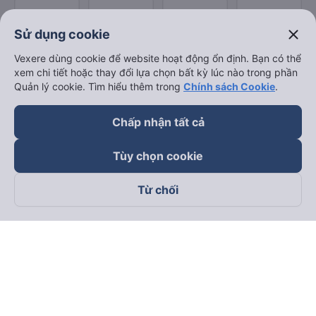
close
Sử dụng cookie
Vexere dùng cookie để website hoạt động ổn định. Bạn có thể
xem chi tiết hoặc thay đổi lựa chọn bất kỳ lúc nào trong phần
Quản lý cookie. Tìm hiểu thêm trong
Chính sách Cookie
.
Chấp nhận tất cả
Tùy chọn cookie
Từ chối
Theo dõi chúng tôi trên
Facebook
Tiktok
Youtube
Công ty TNHH Thương Mại Dịch Vụ Vexere
Địa chỉ đăng ký kinh doanh: 8C Chữ Đồng Tử, Phường Tân
Sơn Nhất, TP. Hồ Chí Minh, Việt Nam