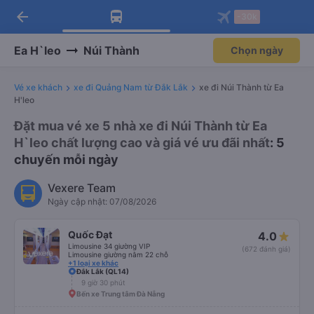
arrow_back
Tải app Vexere ngay!
Tải app Vexere
-30k
Mở app
Mở app
Nhận ưu đãi thành viên độc
-30k/ghế khi đặt vé máy bay qua
quyền
app
Ea H`leo
Núi Thành
Chọn ngày
Vé xe khách
xe đi Quảng Nam từ Đắk Lắk
xe đi Núi Thành từ Ea
H'leo
Đặt mua vé xe 5 nhà xe đi Núi Thành từ Ea
H`leo chất lượng cao và giá vé ưu đãi nhất
: 5
chuyến mỗi ngày
Vexere Team
Ngày cập nhật: 07/08/2026
Quốc Đạt
4.0
Limousine 34 giường VIP
(672 đánh giá)
Limousine giường nằm 22 chỗ
+1 loại xe khác
Đắk Lắk (QL14)
9 giờ 30 phút
Bến xe Trung tâm Đà Nẵng