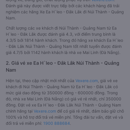
Đánh giá này được viết trực tiếp bởi các khách hàng đã trải
nghiệm các hãng Xe Ea H`leo - Đắk Lắk đi Núi Thành - Quảng
Nam.
Chất lượng các xe khách đi Núi Thành - Quảng Nam từ Ea
H`leo - Đắk Lắk được đánh giá 4.3, với điểm trung bình là
4.3/5 bởi 1814 hành khách. Trong đó hãng xe khách Ea H`leo
- Đắk Lắk Núi Thành - Quảng Nam tốt nhất tuyến được đánh
giá 4.7/5 bởi 1142 hành khách là nhà xe Mai Linh (Đà Nẵng).
2. Giá vé xe Ea H`leo - Đắk Lắk Núi Thành - Quảng
Nam
Hiện tại, theo cập nhật mới nhất của
Vexere.com
, giá vé xe
khách đi Núi Thành - Quảng Nam từ Ea H`leo - Đắk Lắk có
mức giá dao động từ 350000 đồng - 600000 đồng. Trong
đó, nhà xe Mai Linh (Đà Nẵng) có giá vé rẻ nhất, chỉ 350000
đồng. Đặt vé xe Ea H`leo - Đắk Lắk Núi Thành - Quảng Nam
chính hãng tại
Vexere.com
để có giá rẻ nhất, đảm bảo giữ chỗ
100% và hỗ trợ đổi trả vé miễn phí. Tổng đài tư vấn, đặt vé và
đổi trả vé miễn phí:
1900 888684
.