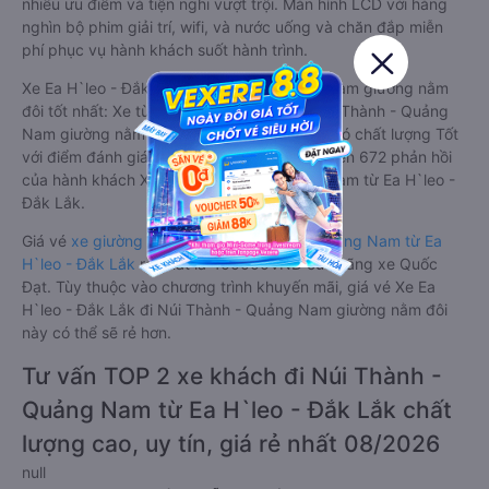
nhiều ưu điểm và tiện nghi vượt trội. Màn hình LCD với hàng
nghìn bộ phim giải trí, wifi, và nước uống và chăn đắp miễn
phí phục vụ hành khách suốt hành trình.
Xe Ea H`leo - Đắk Lắk Núi Thành - Quảng Nam giường nằm
đôi tốt nhất: Xe từ Ea H`leo - Đắk Lắk đi Núi Thành - Quảng
Nam giường nằm đôi được đánh giá chung có chất lượng Tốt
với điểm đánh giá trung bình từ 4.0/5 dựa trên 672 phản hồi
của hành khách Xe về Núi Thành - Quảng Nam từ Ea H`leo -
Đắk Lắk.
Giá vé
xe giường nằm đôi đi Núi Thành - Quảng Nam từ Ea
H`leo - Đắk Lắk
rẻ nhất là 400000VND của hãng xe Quốc
Đạt. Tùy thuộc vào chương trình khuyến mãi, giá vé Xe Ea
H`leo - Đắk Lắk đi Núi Thành - Quảng Nam giường nằm đôi
này có thể sẽ rẻ hơn.
Tư vấn TOP 2 xe khách đi Núi Thành -
Quảng Nam từ Ea H`leo - Đắk Lắk chất
lượng cao, uy tín, giá rẻ nhất 08/2026
null