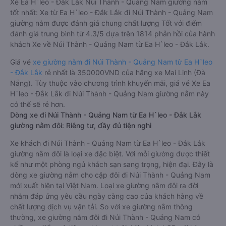
Xe Ea H`leo - Đắk Lắk Núi Thành - Quảng Nam giường nằm
tốt nhất: Xe từ Ea H`leo - Đắk Lắk đi Núi Thành - Quảng Nam
giường nằm được đánh giá chung chất lượng Tốt với điểm
đánh giá trung bình từ 4.3/5 dựa trên 1814 phản hồi của hành
khách Xe về Núi Thành - Quảng Nam từ Ea H`leo - Đắk Lắk.
Giá vé
xe giường nằm đi Núi Thành - Quảng Nam từ Ea H`leo
- Đắk Lắk
rẻ nhất là 350000VND của hãng xe Mai Linh (Đà
Nẵng). Tùy thuộc vào chương trình khuyến mãi, giá vé Xe Ea
H`leo - Đắk Lắk đi Núi Thành - Quảng Nam giường nằm này
có thể sẽ rẻ hơn.
Dòng xe đi Núi Thành - Quảng Nam từ Ea H`leo - Đắk Lắk
giường nằm đôi: Riêng tư, đầy đủ tiện nghi
Xe khách đi Núi Thành - Quảng Nam từ Ea H`leo - Đắk Lắk
giường nằm đôi là loại xe đặc biệt. Với mỗi giường được thiết
kế như một phòng ngủ khách sạn sang trọng, hiện đại. Đây là
dòng xe giường nằm cho cặp đôi đi Núi Thành - Quảng Nam
mới xuất hiện tại Việt Nam. Loại xe giường nằm đôi ra đời
nhằm đáp ứng yêu cầu ngày càng cao của khách hàng về
chất lượng dịch vụ vận tải. So với xe giường nằm thông
thường, xe giường nằm đôi đi Núi Thành - Quảng Nam có