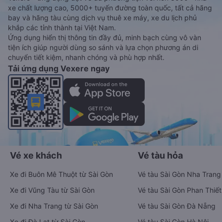
xe chất lượng cao, 5000+ tuyến đường toàn quốc, tất cả hãng
bay và hãng tàu cùng dịch vụ thuê xe máy, xe du lịch phủ
khắp các tỉnh thành tại Việt Nam.
Ứng dụng hiển thị thông tin đầy đủ, minh bạch cùng vô vàn
tiện ích giúp người dùng so sánh và lựa chọn phương án di
chuyển tiết kiệm, nhanh chóng và phù hợp nhất.
Tải ứng dụng Vexere ngay
Vé xe khách
Vé tàu hỏa
Xe đi Buôn Mê Thuột từ Sài Gòn
Vé tàu Sài Gòn Nha Trang
Xe đi Vũng Tàu từ Sài Gòn
Vé tàu Sài Gòn Phan Thiết
Xe đi Nha Trang từ Sài Gòn
Vé tàu Sài Gòn Đà Nẵng
Xe đi Đà Lạt từ Sài Gòn
Vé tàu Sài Gòn Hà Nội