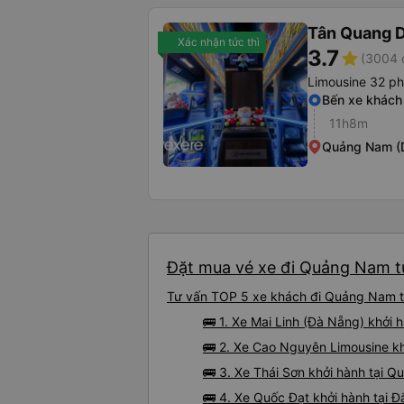
Tân Quang 
Xác nhận tức thì
3.7
star
(3004 
Limousine 32 p
Bến xe khách
11h8m
Quảng Nam (
Đặt mua vé xe đi Quảng Nam từ
Tư vấn TOP 5 xe khách đi Quảng Nam từ 
🚌 1. Xe Mai Linh (Đà Nẵng) khởi 
🚌 2. Xe Cao Nguyên Limousine kh
🚌 3. Xe Thái Sơn khởi hành tại Qu
🚌 4. Xe Quốc Đạt khởi hành tại 