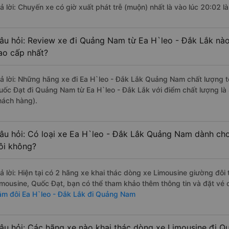
rả lời: Chuyến xe có giờ xuất phát trễ (muộn) nhất là vào lúc 20:02
âu hỏi: Review xe đi Quảng Nam từ Ea H`leo - Đắk Lắk nào 
ao cấp nhất?
rả lời: Những hãng xe đi Ea H`leo - Đắk Lắk Quảng Nam chất lượng tố
uốc Đạt đi Quảng Nam từ Ea H`leo - Đắk Lắk với điểm chất lượng là
hách hàng).
âu hỏi: Có loại xe Ea H`leo - Đắk Lắk Quảng Nam dành cho
ôi không?
rả lời: Hiện tại có 2 hãng xe khai thác dòng xe Limousine giường đô
imousine, Quốc Đạt, bạn có thể tham khảo thêm thông tin và đặt vé 
ằm đôi Ea H`leo - Đắk Lắk đi Quảng Nam
âu hỏi: Các hãng xe nào khai thác dòng xe Limousine đi Q