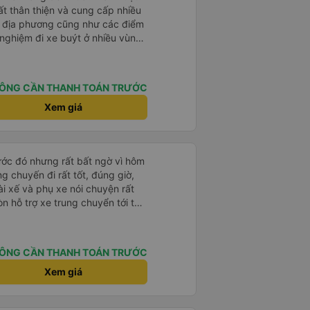
ất thân thiện và cung cấp nhiều
óa địa phương cũng như các điểm
nghiệm đi xe buýt ở nhiều vùng
am trước đây của chúng tôi khá
g làm mọi cách để vượt qua
 Tài xế này là người lái xe an
ÔNG CẦN THANH TOÁN TRƯỚC
 gặp. Chúng tôi rất khuyến khích
 của Thai Son.
Xem giá
rước đó nhưng rất bất ngờ vì hôm
ng chuyến đi rất tốt, đúng giờ,
tài xế và phụ xe nói chuyện rất
òn hỗ trợ xe trung chuyển tới tận
g nhà xe duy trì được chất lượng
ÔNG CẦN THANH TOÁN TRƯỚC
Xem giá