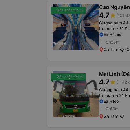
Cao Nguyên
Xác nhận tức thì
4.7
star
(101 đá
Giường nằm 44 
Limousine 22 Ph
Ea H`Leo
8h55m
Ga Tam Kỳ (Q
Mai Linh (Đ
Xác nhận tức thì
4.7
star
(1142 
Giường nằm 44 
Limousine 24 P
Ea H'leo
9h10m
Ga Tam Kỳ