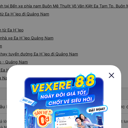
nh tại Bến xe phía nam Buôn Mê Thuột Võ Văn Kiệt Ea Tam Tp. Buôn 
 từ Ea H`leo đi Quảng Nam
 từ Ea H`leo
iá nhà xe Ea H`leo Quảng Nam
am
e chạy tuyến đường Ea H`leo đi Quảng Nam
eo - Quảng Nam
Ea H`leo nhanh và uy tín nhất
ng Nam
âu hỏi: Nhà xe đi Quảng Nam từ Ea H`leo - Đắk Lắk được đ
rả lời: Xe đi Quảng Nam từ Ea H`leo - Đắk Lắk được đánh giá chất lư
Đà Nẵng), Cao Nguyên Limousine, Thái Sơn.