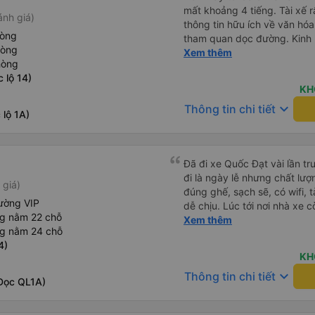
mất khoảng 4 tiếng. Tài xế r
ánh giá)
thông tin hữu ích về văn h
hòng
tham quan dọc đường. Kinh 
hòng
khác nhau trên khắp Việt N
Xem thêm
hòng
đáng sợ vì các tài xế thườn
 lộ 14)
những đoạn đường tắc nghẽn.
KH
toàn nhất mà chúng tôi từng
keyboard_arrow_down
Thông tin chi tiết
sử dụng dịch vụ vận chuyển
lộ 1A)
Đã đi xe Quốc Đạt vài lần t
đi là ngày lễ nhưng chất lượ
 giá)
đúng ghế, sạch sẽ, có wifi, 
ường VIP
dễ chịu. Lúc tới nơi nhà xe c
ng nằm 22 chỗ
nhà. 10đ cho nhà xe, hy vọn
Xem thêm
ng nằm 24 chỗ
này. Cảm ơn
4)
KH
keyboard_arrow_down
Thông tin chi tiết
Dọc QL1A)