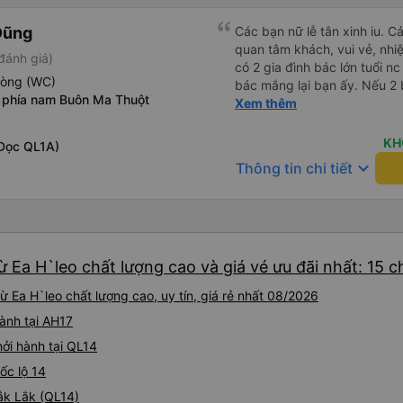
Dũng
Các bạn nữ lễ tân xinh iu. C
quan tâm khách, vui vẻ, nhiệt tình. Trong
đánh giá)
có 2 gia đình bác lớn tuổi nc
hòng (WC)
bác mắng lại bạn ấy. Nếu 2 
 phía nam Buôn Ma Thuột
ngược lại nha. Bạn ấy nhắc n
Xem thêm
đến lỗi mình ngủ còn mơ đượ
nhau xuất hiện trong giấc mơ của mình luôn. Nên nếu bạn
KH
Dọc QL1A)
bị phản ánh thì đừng trừ lươ
keyboard_arrow_down
Thông tin chi tiết
thì bảo bạn ấy liên hệ sđt c
đuôi 666, chuyến ĐH-NT ngày
iu còn đổi cho mình phòng đ
(một mình) yêu luôn. Nhưng
lần xe rẽ 1 cái là ✈️ Ít đi x
 Ea H`leo chất lượng cao và giá vé ưu đãi nhất: 15 
10/10.
Ea H`leo chất lượng cao, uy tín, giá rẻ nhất 08/2026
hành tại AH17
ởi hành tại QL14
ốc lộ 14
Đắk Lắk (QL14)