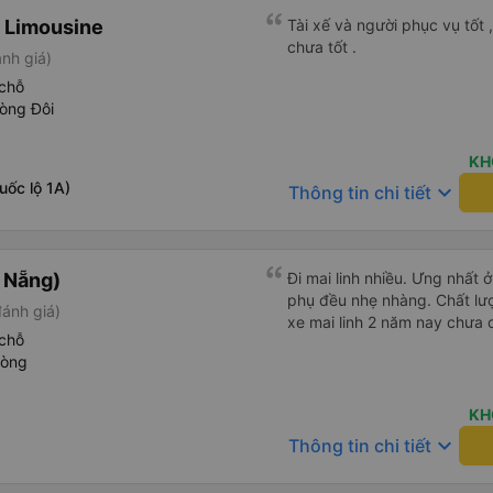
 Limousine
Tài xế và người phục vụ tốt 
chưa tốt .
nh giá)
chỗ
òng Đôi
KH
uốc lộ 1A)
keyboard_arrow_down
Thông tin chi tiết
à Nẵng)
Đi mai linh nhiều. Ưng nhất ở
phụ đều nhẹ nhàng. Chất lượ
đánh giá)
xe mai linh 2 năm nay chưa 
chỗ
hòng
KH
keyboard_arrow_down
Thông tin chi tiết