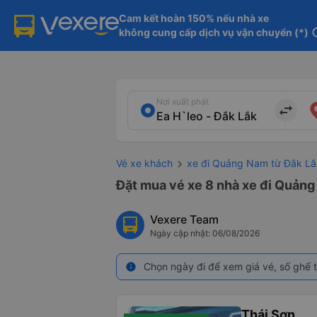
Cam kết hoàn 150% nếu nhà xe

không cung cấp dịch vụ vận chuyển (*)
in
Nơi xuất phát
import_export
Vé xe khách
xe đi Quảng Nam từ Đắk Lắ
Đặt mua vé xe 8 nhà xe đi Quảng 
Vexere Team
Ngày cập nhật: 06/08/2026
Chọn ngày đi để xem giá vé, số ghế t
info
Thái Sơn