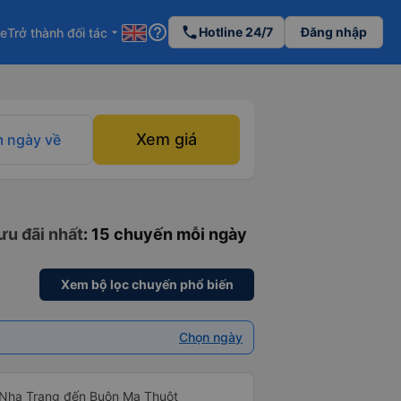
help_outline
phone
Hotline 24/7
Đăng nhập
re
Trở thành đối tác
arrow_drop_down
Xem giá
 ngày về
ưu đãi nhất
: 15 chuyến mỗi ngày
Xem bộ lọc chuyến phổ biến
Chọn ngày
ừ Nha Trang đến Buôn Ma Thuột