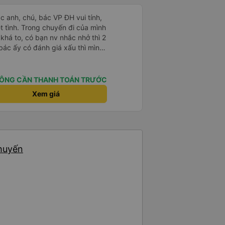
ác anh, chú, bác VP ĐH vui tính,
 chuyến đi của mình
 khá to, có bạn nv nhắc nhở thì 2
bác ấy có đánh giá xấu thì mình
hở rất đúng. 2 bác nói rất to. To
c câu chuyện các bác nói với
 ấy
ÔNG CẦN THANH TOÁN TRƯỚC
ng bạn ấy nha. Nếu bạn ấy bị trừ
Xem giá
ủa mình, mình hỗ trợ ạ. Số mình
 16/1. À các bạn nữ lễ tân xinh
ơn sang đôi xong còn note là
 phòng đôi mà nằm một thì mỗi
e khách nhưng đủ để đánh giá
chuyến