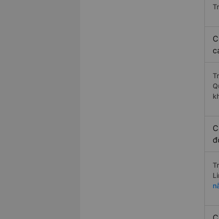
T
C
c
T
Q
k
C
đ
T
L
n
C