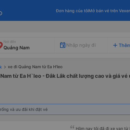
Đơn hàng của tôi
Mở bán vé trên Vexe
fo
Nơi đến
add
Nhập ngày đi
Thêm
xe đi Quảng Nam từ Ea H'leo
k
Nam từ Ea H`leo - Đắk Lắk chất lượng cao và giá vé 
rống và ưu đãi khi đặt vé
Hôm nay tôi đã đi xe van t