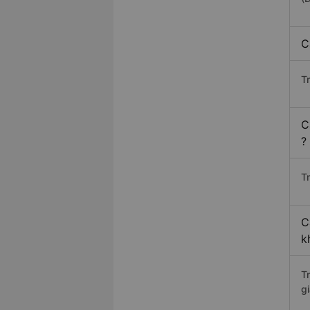
C
T
C
?
Tr
C
k
T
gi