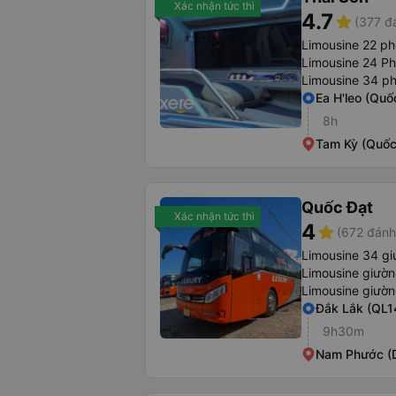
Xác nhận tức thì
4.7
star
(377 đ
Limousine 22 p
Limousine 24 P
Limousine 34 p
Ea H'leo (Quốc
8h
Tam Kỳ (Quốc 
Quốc Đạt
Xác nhận tức thì
4
star
(672 đánh
Limousine 34 gi
Limousine giườ
Limousine giườ
Đắk Lắk (QL1
9h30m
Nam Phước (