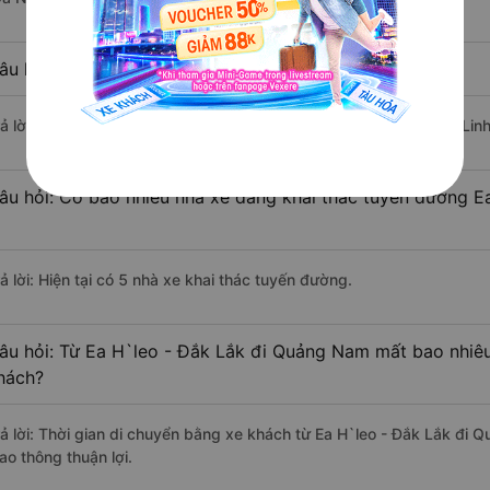
âu hỏi: Xe nào đi Quảng Nam có giá rẻ nhất?
rả lời: Vé xe rẻ nhất có mức giá là 350.000 đồng của nhà xe Mai Lin
âu hỏi: Có bao nhiêu nhà xe đang khai thác tuyến đường 
ả lời: Hiện tại có 5 nhà xe khai thác tuyến đường.
âu hỏi: Từ Ea H`leo - Đắk Lắk đi Quảng Nam mất bao nhiêu
hách?
rả lời: Thời gian di chuyển bằng xe khách từ Ea H`leo - Đắk Lắk đi
ao thông thuận lợi.