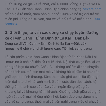
Tuấn Trung có giá vé rẻ nhất, chỉ 400000 đồng. Đặt vé xe Ea
Kar - Đắk Lắk Vân Canh - Bình Định chính hãng tại
Vexere.com
để có giá rẻ nhất, đảm bảo giữ chỗ 100% và hỗ trợ đổi trả vé
miễn phí. Tổng đài tư vấn, đặt vé và đổi trả vé miễn phí:
1900
888684
.
3. Giới thiệu, tư vấn các dòng xe chạy tuyến đường
xe đi Vân Canh - Bình Định từ Ea Kar - Đắk Lắk:
Dòng xe đi Vân Canh - Bình Định từ Ea Kar - Đắk Lắk
limousine 9 chỗ vip, chất lượng cao: Tiện lợi, sang trọng
Là sản phẩm xe đi Vân Canh - Bình Định từ Ea Kar - Đắk Lắk
limousine 9 chỗ cải tiến từ xe 16 chỗ. Nội thất được làm lại với
các ghế bọc da chuẩn Châu Âu, không chỉ êm ái cho chuyến
hành trình xa, mà còn mát mẻ và không hề bị hầm bí như các
ghế bọc da bình thường. Kèm theo các ghế có nhiều tiện nghi
hiện đại như ti-vi, tủ lạnh mini, ổ cắm usb, đèn đọc sách, hệ
thống âm thanh cao cấp. Có vách ngăn riêng biệt giữa
khoang lái và khoang hành khách. Khoảng cách giữa các ghế
ngồi rất thoải mái, không nhồi nhét. Luôn đáp ứng được nhu
cầu về sang trọng, thoải mái và tiện nghi trong việc di chuyển.