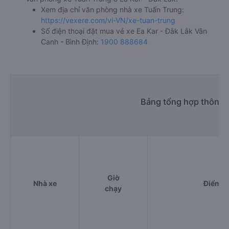
Giờ xuất phát ở Ea Kar - Đắk Lắk: 18:35
Giờ đến nơi ở Vân Canh - Bình Định: 00:47
Thời gian chạy từ Ea Kar - Đắk Lắk đi Vân Canh -
Bình Định của nhà xe
Tuấn Trung
khoảng: 6.2 giờ
d. Các điểm đón khách của nhà xe Tuấn Trung
Thị Trấn EaKar
e. Các điểm trả khách của nhà xe Tuấn Trung
Ngã 3 Diêu Trì
f. Giá vé giá xe khách đi Vân Canh - Bình Định từ Ea Kar -
Đắk Lắk Tuấn Trung
giường nằm 400000đ/vé
limousine 400000đ/vé
g. Review, đánh giá chất lượng xe Tuấn Trung
Nhà xe Tuấn Trung được đánh giá với số điểm trung bình là
4.6/5 dựa trên 1217 đánh giá của khách hàng đã trải
nghiệm dịch vụ của nhà xe này.