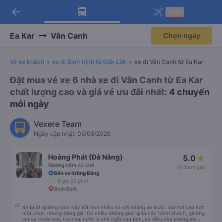
arrow_back
Tải app Vexere ngay!
Tải app Vexere
-30k
Mở app
Mở app
Nhận ưu đãi thành viên độc
-30k/ghế khi đặt vé máy bay qua
quyền
app
Ea Kar
Vân Canh
Chọn ngày
Vé xe khách
xe đi Bình Định từ Đắk Lắk
xe đi Vân Canh từ Ea Kar
Đặt mua vé xe 6 nhà xe đi Vân Canh từ Ea Kar
chất lượng cao và giá vé ưu đãi nhất
: 4 chuyến
mỗi ngày
Vexere Team
Ngày cập nhật: 06/08/2026
Hoàng Phát (Đà Nẵng)
5.0
Giường nằm 44 chỗ
(9 đánh giá)
Bến xe Krông Bông
9 giờ 25 phút
Bình Định
Xe buýt giường nằm này tốt hơn nhiều so với những xe khác. Giá hơi cao hơn
một chút, nhưng đáng giá. Có nhiều không gian giữa các hành khách, giường
lớn và thoải mái, hai chai nước ở chỗ ngồi của bạn, và điều hòa không khí