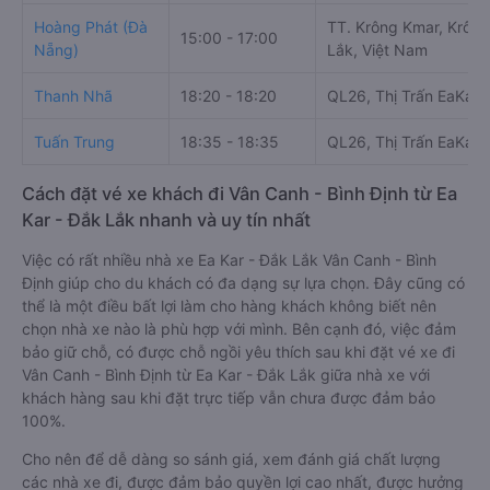
h. Thông tin liên hệ, đặt mua vé xe khách từ Ea Kar - Đắk
Lắk đi Vân Canh - Bình Định Tuấn Trung
Văn phòng xe Tuấn Trung ở Ea Kar - Đắk Lắk:
Xem địa chỉ văn phòng nhà xe Tuấn Trung:
https://vexere.com/vi-VN/xe-tuan-trung
Số điện thoại đặt mua vé xe Ea Kar - Đắk Lắk Vân
Canh - Bình Định:
1900 888684
Bảng tổng hợp thông t
Giờ
Nhà xe
Điểm đ
chạy