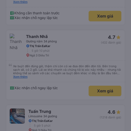
ngay tại chỗ ngồi mà bạn có thể bật tắt. Nhân viên thân thiện và tài xế lái xe
Xem thêm
êm ái. Có ổ cắm điện để sạc điện thoại và Wi-Fi (mặc dù kết nối không phải
lúc nào cũng ổn định).
Không cần thanh toán trước
Xem giá
Xác nhận chỗ ngay lập tức
Thanh Nhã
4.7
Giường nằm 34 phòng
(432 đánh giá)
Thị Trấn EaKar
5 giờ 10 phút
Ngã 3 Diêu Trì
Xe buýt đến đúng giờ, thậm chí còn có xe đưa đón đến đón tôi. Bên trong
sạch sẽ, có 2 gối. Lái xe khá nhanh và chúng tôi bị xóc nảy nhiều - nhưng tôi
không thể so sánh với các chuyến xe buýt đêm khác vì đây là lần đầu tiên
tôi đi. Nhìn chung, tôi hài lòng.
Xem thêm
Xác nhận chỗ ngay lập tức
Xem giá
Tuấn Trung
4.6
Limousine 34 giường
(1218 đánh giá)
Thị Trấn EaKar
5 giờ 5 phút
Ngã 3 Diêu Trì