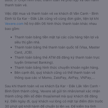
100%.
Cho nên để dễ dàng so sánh giá, xem đánh giá chất lượng
các nhà xe đi, được đảm bảo quyền lợi cao nhất, được hưởng
nhiều ưu đãi giảm giá vé xe khách Ea Kar - Đắk Lắk Vân Canh
- Bình Định, hành khách có thể đặt mua tại website
Vexere.com
- Hệ thống đặt vé xe khách chất lượng, và uy tín
nhất tại Việt Nam, đảm bảo giữ chỗ 100%. Đối với bất cứ giao
dịch đặt mua vé xe khách đi Vân Canh - Bình Định từ Ea Kar -
Đắk Lắk nào của quý khách tại trang web
Vexere.com
đều
được Vexere cam kết giải quyết sự cố. Chính sách tặng
coupon giảm giá hoặc hoàn tiền sẽ tùy theo từng trường hợp
sự việc.
Hướng dẫn đặt vé tại Vexere.com:
Bước 1: Truy cập vào website Vexere hoặc tải app Vexere trên
CH Play hoặc App Store.
Bước 2: Chọn điểm đi, điểm đến, ngày đi, sau đó chọn “TÌM
VÉ XE”.
Bước 3: Chọn hãng xe khách đi Vân Canh - Bình Định từ Ea
Kar - Đắk Lắk, giờ khởi hành phù hợp. Bấm chọn vào khung
giờ quý khách muốn đi để tiến hành đặt vé.