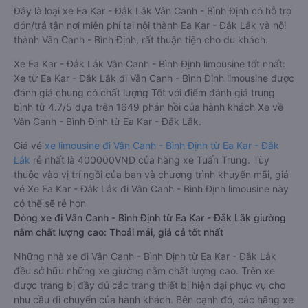
Đây là loại xe Ea Kar - Đắk Lắk Vân Canh - Bình Định có hỗ trợ
đón/trả tận nơi miễn phí tại nội thành Ea Kar - Đắk Lắk và nội
thành Vân Canh - Bình Định, rất thuận tiện cho du khách.
Xe Ea Kar - Đắk Lắk Vân Canh - Bình Định limousine tốt nhất:
Xe từ Ea Kar - Đắk Lắk đi Vân Canh - Bình Định limousine được
đánh giá chung có chất lượng Tốt với điểm đánh giá trung
bình từ 4.7/5 dựa trên 1649 phản hồi của hành khách Xe về
Vân Canh - Bình Định từ Ea Kar - Đắk Lắk.
Giá vé
xe limousine đi Vân Canh - Bình Định từ Ea Kar - Đắk
Lắk
rẻ nhất là 400000VND của hãng xe Tuấn Trung. Tùy
thuộc vào vị trí ngồi của bạn và chương trình khuyến mãi, giá
vé Xe Ea Kar - Đắk Lắk đi Vân Canh - Bình Định limousine này
có thể sẽ rẻ hơn
Dòng xe đi Vân Canh - Bình Định từ Ea Kar - Đắk Lắk giường
nằm chất lượng cao: Thoải mái, giá cả tốt nhất
Những nhà xe đi Vân Canh - Bình Định từ Ea Kar - Đắk Lắk
đều sở hữu những xe giường nằm chất lượng cao. Trên xe
được trang bị đầy đủ các trang thiết bị hiện đại phục vụ cho
nhu cầu di chuyển của hành khách. Bên cạnh đó, các hãng xe