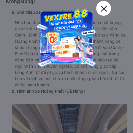
Krông Bông)
a. Giới thiệu xe Hoàng Phát (Đà Nẵng)
Nếu bạn đang tìm kiếm một hãng xe khách chất lượng,
giá rẻ trên tuyến đường từ Ea Kar - Đắk Lắk đến Vân
Canh - Bình Định thì chắc hẳn không nên bỏ qua hãng xe
Hoàng Phát (Đà Nẵng). Với mục tiêu trở thành hãng xe
khách hàng đầu trên tuyến đường này, xe đi Vân Canh -
Bình Định từ Ea Kar - Đắk Lắk không những chú trọng
nâng cấp hệ thống xe chất lượng. Mà còn đào tạo đội
ngũ nhân viên chuyên nghiệp, có khả năng giao tiếp
tiếng Anh tốt để phục vụ hành khách nước ngoài. Sự cải
tiến về dịch vụ của nhà xe nhận được phản hồi rất tốt từ
nhiều hành khách.
b. Hình ảnh xe Hoàng Phát (Đà Nẵng)