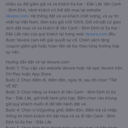
Hoàng Phát (Đà
TT. Krông Kmar, Krôn
15:00 - 17:00
Nẵng)
Lắk, Việt Nam
Thanh Nhã
18:20 - 18:20
QL26, Thị Trấn EaKar
Tuấn Trung
18:35 - 18:35
QL26, Thị Trấn EaKar
Cách đặt vé xe khách đi Vân Canh - Bình Định từ Ea
Kar - Đắk Lắk nhanh và uy tín nhất
Việc có rất nhiều nhà xe Ea Kar - Đắk Lắk Vân Canh - Bình
Định giúp cho du khách có đa dạng sự lựa chọn. Đây cũng có
thể là một điều bất lợi làm cho hàng khách không biết nên
chọn nhà xe nào là phù hợp với mình. Bên cạnh đó, việc đảm
bảo giữ chỗ, có được chỗ ngồi yêu thích sau khi đặt vé xe đi
Vân Canh - Bình Định từ Ea Kar - Đắk Lắk giữa nhà xe với
khách hàng sau khi đặt trực tiếp vẫn chưa được đảm bảo