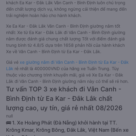
khách Ea Kar - Đắk Lắk Vân Canh - Bình Định luôn chú trọng
đến chất lượng dịch vụ, không ngừng cải thiện để mang đến
trải nghiệm hoàn hảo cho hành khách.
Xe Ea Kar - Đắk Lắk Vân Canh - Bình Định giường nằm tốt
nhất: Xe từ Ea Kar - Đắk Lắk đi Vân Canh - Bình Định giường
nằm được đánh giá chung chất lượng Tốt với điểm đánh giá
trung bình từ 4.8/5 dựa trên 1658 phản hồi của hành khách
Xe về Vân Canh - Bình Định từ Ea Kar - Đắk Lắk.
Giá vé
xe giường nằm đi Vân Canh - Bình Định từ Ea Kar - Đắk
Lắk
rẻ nhất là 400000VND của hãng xe Tuấn Trung. Tùy
thuộc vào chương trình khuyến mãi, giá vé Xe Ea Kar - Đắk
Lắk đi Vân Canh - Bình Định giường nằm này có thể sẽ rẻ hơn.
Tư vấn TOP 3 xe khách đi Vân Canh -
Bình Định từ Ea Kar - Đắk Lắk chất
lượng cao, uy tín, giá rẻ nhất 08/2026
null
🚌 1. Xe Hoàng Phát (Đà Nẵng) khởi hành tại TT.
Krông Kmar, Krông Bông, Đắk Lắk, Việt Nam (Bến xe