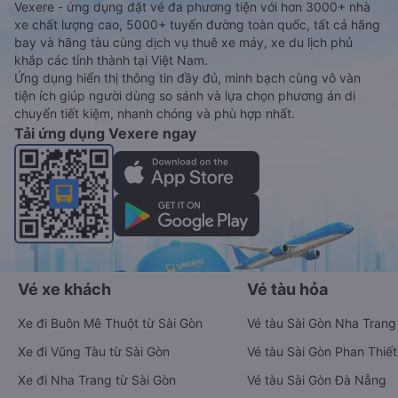
thành công đến số điện thoại/email mà quý khách đã đăng
ký. Đến ngày đi, quý khách vui lòng có mặt tại điểm đón trước
30 phút giờ khởi hành để chuẩn bị lên xe. Để kiểm tra tình
trạng vé xe đi Vân Canh - Bình Định từ Ea Kar - Đắk Lắk đã
đặt, quý khách vui lòng truy cập
https://vexere.com/vi-
VN/booking/ticketinfo
Xem hướng dẫn chi tiết, minh họa bằng hình ảnh
tại đây.
Đặt vé xe Tết 2027 từ Ea Kar đi Vân
Canh
Vé xe tết 2027 từ Ea Kar đi Vân Canh vẫn chưa được công bố.
Vexere.com sẽ sớm thông báo cho các bạn thông tin vé xe
Tết 2027 bao gồm giá vé, lịch trình, ngày giờ bán vé của các
hãng xe khách đi tuyến đường Ea Kar - Vân Canh và Vân
Canh - Ea Kar ngay khi có thông tin từ các hãng xe.
Đặt vé máy bay giá rẻ từ Ea Kar đi Vân
Canh