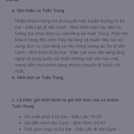
e. Các điểm trả khách của nhà xe Thanh Nhã
Ngã 3 Diêu Trì
f. Giá vé giá xe khách đi Vân Canh - Bình Định từ Ea Kar -
Đắk Lắk Thanh Nhã
giường nằm 400000đ/vé
limousine 400000đ/vé
g. Review, đánh giá chất lượng xe Thanh Nhã
Nhà xe Thanh Nhã được đánh giá với số điểm trung bình là
4.7/5 dựa trên 432 đánh giá của khách hàng đã trải
nghiệm dịch vụ của nhà xe này.
h. Thông tin liên hệ, đặt mua vé xe khách từ Ea Kar - Đắk
Lắk đi Vân Canh - Bình Định Thanh Nhã
Văn phòng xe Thanh Nhã ở Ea Kar - Đắk Lắk:
Xem địa chỉ văn phòng nhà xe Thanh Nhã:
https://vexere.com/vi-VN/xe-thanh-nha
Số điện thoại đặt mua vé xe Ea Kar - Đắk Lắk Vân