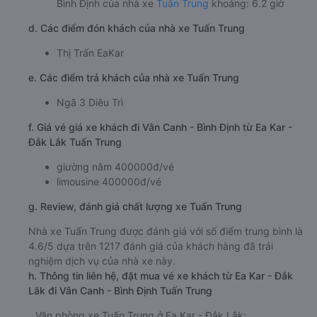
Canh - Bình Định:
1900 888684
🚌 3. Xe Tuấn Trung khởi hành tại QL26, Thị Trấn
EaKar
a. Giới thiệu xe Tuấn Trung
Nhiều khách hàng khi di chuyển trên tuyến đường từ Ea
Kar - Đắk Lắk đi Vân Canh - Bình Định hiện nay đều tin
tưởng lựa chọn dịch vụ của hãng xe Tuấn Trung. Phần lớn
khách hàng đều cảm thấy hài lòng và muốn tiếp tục sử
dụng dịch vụ của hãng xe này trong tương lai. Xe đi Vân
Canh - Bình Định từ Ea Kar - Đắk Lắk luôn sẵn sàng lắng
nghe và từng bước cải thiện những mặt còn hạn chế,
mang đến cho khách hàng những chuyến đi tuyệt vời
nhất.
b. Hình ảnh xe Tuấn Trung
c. Lộ trình, giờ khởi hành và giờ kết thúc của xe khách
Tuấn Trung