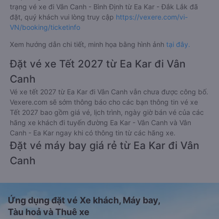
Bước 4: Chọn vị trí/giường ghế, điểm đón, điểm trả và nhập
thông tin hành khách khi đặt mua vé xe đi Vân Canh - Bình
Định từ Ea Kar - Đắk Lắk
Bước 5: Chọn hình thức thanh toán vé phù hợp và tiến hành
thanh toán vé.
Việc đặt mua và thanh toán vé xe khách đi Vân Canh - Bình
Định từ Ea Kar - Đắk Lắk cũng vô cùng đơn giản, tiện lợi khi
Vexere.com
hỗ trợ đến 06 hình thức thanh toán khác nhau
bao gồm:
Thanh toán bằng tiền mặt tại các cửa hàng tiện lợi và
siêu thị gần nhà.
Thanh toán bằng thẻ thanh toán quốc tế (Visa, Master
Card, JCB).
Thanh toán bằng thẻ ATM đã đăng ký thanh toán trực
tuyến (Internet Banking).
Thanh toán bằng hình thức chuyển khoản ngân hàng.
Bên cạnh đó, quý khách cũng có thể thanh toán vé
thông qua các ví Momo, ZaloPay, AirPay, VNPay,…
Sau khi thanh toán vé xe khách Ea Kar - Đắk Lắk Vân Canh -
Bình Định thành công, Vexere sẽ gửi tin nhắn/email xác nhận