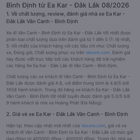
Bình Định từ Ea Kar - Đắk Lắk 08/2026
1. Về chất lượng, review, đánh giá nhà xe Ea Kar -
Đắk Lắk Vân Canh - Bình Định
Xe đi Vân Canh - Bình Định từ Ea Kar - Đắk Lắk tốt nhất được
phân loại chất lượng dựa trên đánh giá từ 1 đến 5 (1: tệ nhất,
5: tốt nhất) của khách hàng với các tiêu chí như: Chất lượng
xe, Đúng giờ, Chất lượng phục vụ trên
Vexere.com
. Đánh giá
này được viết trực tiếp bởi các khách hàng đã trải nghiệm
các hãng Xe Ea Kar - Đắk Lắk đi Vân Canh - Bình Định.
Chất lượng các xe khách đi Vân Canh - Bình Định từ Ea Kar -
Đắk Lắk được đánh giá 4.8, với điểm trung bình là 4.8/5 bởi
1658 hành khách. Trong đó hãng xe khách Ea Kar - Đắk Lắk
Vân Canh - Bình Định tốt nhất tuyến được đánh giá 5.0/5 bởi
9 hành khách là nhà xe Hoàng Phát (Đà Nẵng).
2. Giá vé xe Ea Kar - Đắk Lắk Vân Canh - Bình Định
Hiện tại, theo cập nhật mới nhất của
Vexere.com
, giá vé xe
khách đi Vân Canh - Bình Định từ Ea Kar - Đắk Lắk có mức giá
dao động từ 400000 đồng - 400000 đồng. Trong đó, nhà xe