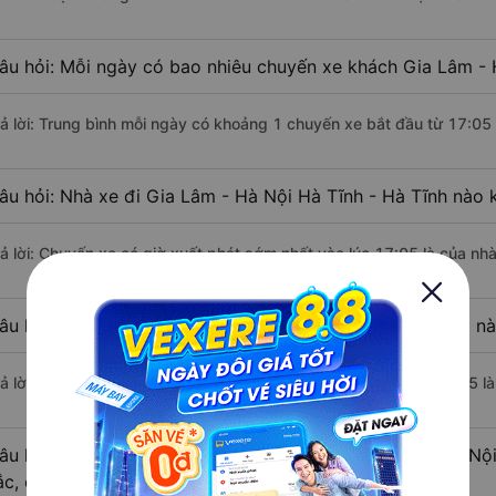
âu hỏi: Mỗi ngày có bao nhiêu chuyến xe khách Gia Lâm - H
rả lời: Trung bình mỗi ngày có khoảng 1 chuyến xe bắt đầu từ 17:05
âu hỏi: Nhà xe đi Gia Lâm - Hà Nội Hà Tĩnh - Hà Tĩnh nào 
rả lời: Chuyến xe có giờ xuất phát sớm nhất vào lúc 17:05 là của n
âu hỏi: Nhà xe đi Hà Tĩnh - Hà Tĩnh từ Gia Lâm - Hà Nội nà
rả lời: Chuyến xe có giờ xuất phát trễ (muộn) nhất là vào lúc 17:05 
âu hỏi: Review xe đi Hà Tĩnh - Hà Tĩnh từ Gia Lâm - Hà Nội
ắc, cao cấp nhất?