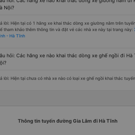
âu hỏi: Các hãng xe nào khai thác dòng xe giường nằm đi 
à Nội?
rả lời: Hiện tại có 1 hãng xe khai thác dòng xe giường nằm trên tuy
hể tham khảo thêm thông tin và đặt vé các nhà xe này tại trang này:
ĩnh - Hà Tĩnh
âu hỏi: Các hãng xe nào khai thác dòng xe ghế ngồi đi Hà 
ội?
ả lời: Hiện tại chưa có nhà xe nào có loại xe ghế ngồi khai thác tuyế
Thông tin tuyến đường Gia Lâm đi Hà Tĩnh