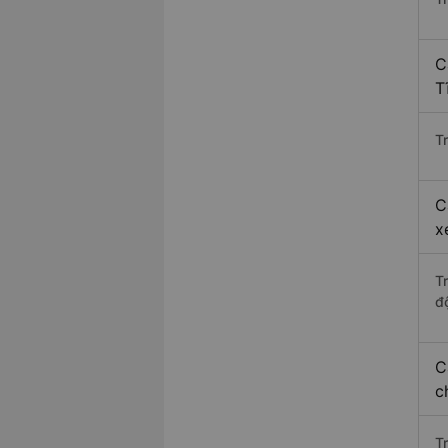
C
T
Tr
C
x
T
độ
C
c
T