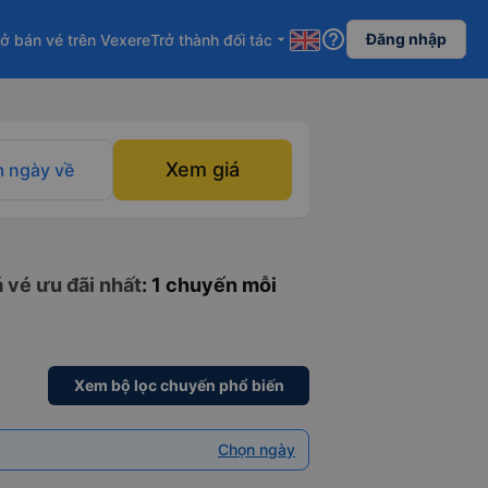
help_outline
Đăng nhập
ở bán vé trên Vexere
Trở thành đối tác
arrow_drop_down
Xem giá
 ngày về
á vé ưu đãi nhất
: 1 chuyến mỗi
Xem bộ lọc chuyến phổ biến
Chọn ngày