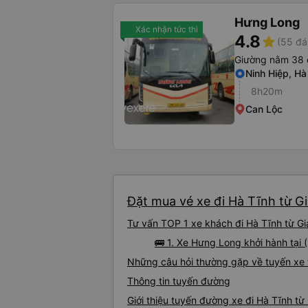
Hưng Long
Xác nhận tức thì
4.8
star
(55 đá
Giường nằm 38 
Ninh Hiệp, Hà
8h20m
Can Lộc
Đặt mua vé xe đi Hà Tĩnh từ Gi
Tư vấn TOP 1 xe khách đi Hà Tĩnh từ Gia
🚌 1. Xe Hưng Long khởi hành tại 
Những câu hỏi thường gặp về tuyến xe 
Thông tin tuyến đường
Giới thiệu tuyến đường xe đi Hà Tĩnh từ