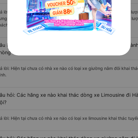
rả lời: Những hãng xe đi Gia Lâm - Hà Nội Hà Tĩnh - Hà Tĩnh chất lượ
ưng Long đi Hà Tĩnh - Hà Tĩnh từ Gia Lâm - Hà Nội với điểm chất lượ
hách hàng).
âu hỏi: Có loại xe Gia Lâm - Hà Nội Hà Tĩnh - Hà Tĩnh dành
hòng đôi không?
rả lời: Hiện tại chưa có nhà xe nào có loại xe giường nằm đôi khai th
ĩnh.
âu hỏi: Các hãng xe nào khai thác dòng xe Limousine đi Hà
ội?
ả lời: Hiện tại chưa có nhà xe nào có loại xe limousine khai thác tuy