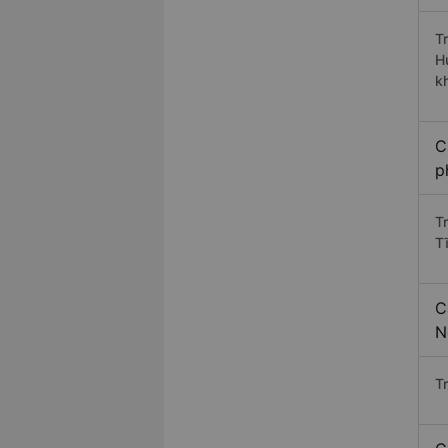
T
H
k
C
p
T
T
C
N
Tr