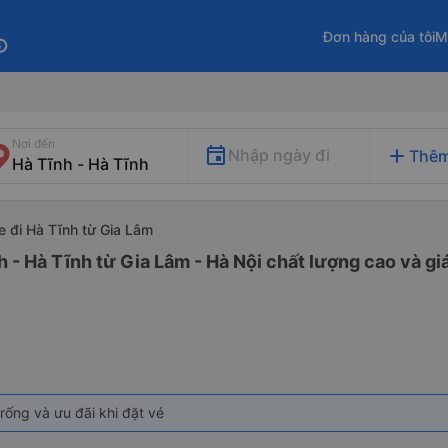
Đơn hàng của tôi
M
fo
Nơi đến
add
Nhập ngày đi
Thêm
e đi Hà Tĩnh từ Gia Lâm
h - Hà Tĩnh từ Gia Lâm - Hà Nội chất lượng cao và gi
rống và ưu đãi khi đặt vé