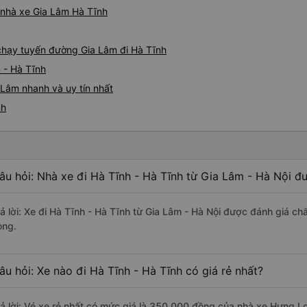
á nhà xe Gia Lâm Hà Tĩnh
 chạy tuyến đường Gia Lâm đi Hà Tĩnh
 - Hà Tĩnh
 Lâm nhanh và uy tín nhất
nh
âu hỏi: Nhà xe đi Hà Tĩnh - Hà Tĩnh từ Gia Lâm - Hà Nội đư
rả lời: Xe đi Hà Tĩnh - Hà Tĩnh từ Gia Lâm - Hà Nội được đánh giá ch
ong.
âu hỏi: Xe nào đi Hà Tĩnh - Hà Tĩnh có giá rẻ nhất?
rả lời: Vé xe rẻ nhất có mức giá là 350.000 đồng của nhà xe Hưng L