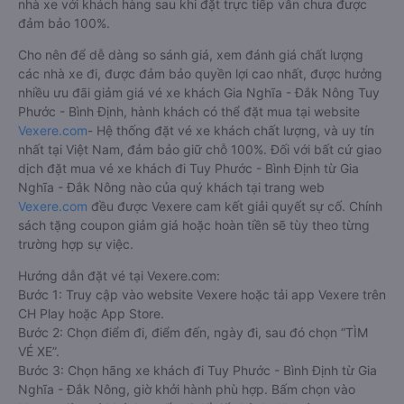
nhà xe với khách hàng sau khi đặt trực tiếp vẫn chưa được
đảm bảo 100%.
Cho nên để dễ dàng so sánh giá, xem đánh giá chất lượng
các nhà xe đi, được đảm bảo quyền lợi cao nhất, được hưởng
nhiều ưu đãi giảm giá vé xe khách Gia Nghĩa - Đắk Nông Tuy
Phước - Bình Định, hành khách có thể đặt mua tại website
Vexere.com
- Hệ thống đặt vé xe khách chất lượng, và uy tín
nhất tại Việt Nam, đảm bảo giữ chỗ 100%. Đối với bất cứ giao
dịch đặt mua vé xe khách đi Tuy Phước - Bình Định từ Gia
Nghĩa - Đắk Nông nào của quý khách tại trang web
Vexere.com
đều được Vexere cam kết giải quyết sự cố. Chính
sách tặng coupon giảm giá hoặc hoàn tiền sẽ tùy theo từng
trường hợp sự việc.
Hướng dẫn đặt vé tại Vexere.com:
Bước 1: Truy cập vào website Vexere hoặc tải app Vexere trên
CH Play hoặc App Store.
Bước 2: Chọn điểm đi, điểm đến, ngày đi, sau đó chọn “TÌM
VÉ XE”.
Bước 3: Chọn hãng xe khách đi Tuy Phước - Bình Định từ Gia
Nghĩa - Đắk Nông, giờ khởi hành phù hợp. Bấm chọn vào