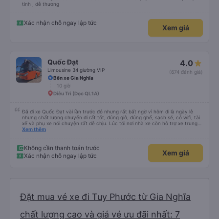
tình , dễ thương
Xác nhận chỗ ngay lập tức
Xem giá
Quốc Đạt
4.0
Limousine 34 giường VIP
(674 đánh giá)
Bến xe Gia Nghĩa
10 giờ
Diêu Trì (Dọc QL1A)
Đã đi xe Quốc Đạt vài lần trước đó nhưng rất bất ngờ vì hôm đi là ngày lễ
nhưng chất lượng chuyến đi rất tốt, đúng giờ, đúng ghế, sạch sẽ, có wifi, tài
xế và phụ xe nói chuyện rất dễ chịu. Lúc tới nơi nhà xe còn hỗ trợ xe trung
chuyển tới tận nhà. 10đ cho nhà xe, hy vọng nhà xe duy trì được chất lượng
Xem thêm
này. Cảm ơn
Không cần thanh toán trước
Xem giá
Xác nhận chỗ ngay lập tức
Đặt mua vé xe đi Tuy Phước từ Gia Nghĩa
chất lượng cao và giá vé ưu đãi nhất: 7