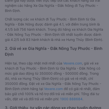
Đánh giá này được viết trực tiếp bởi các khách hàng đã trải
nghiệm các hãng Xe Gia Nghĩa - Đắk Nông đi Tuy Phước -
Bình Định.
Chất lượng các xe khách đi Tuy Phước - Bình Định từ Gia
Nghĩa - Đắk Nông được đánh giá 4.1, với điểm trung bình là
4.1/5 bởi 756 hành khách. Trong đó hãng xe khách Gia Nghĩa
- Đắk Nông Tuy Phước - Bình Định tốt nhất tuyến được đánh
giá 4.2/5 bởi 83 hành khách là nhà xe Hưng Thủy (Bình Định).
2. Giá vé xe Gia Nghĩa - Đắk Nông Tuy Phước - Bình
Định
Hiện tại, theo cập nhật mới nhất của
Vexere.com
, giá vé xe
khách đi Tuy Phước - Bình Định từ Gia Nghĩa - Đắk Nông có
mức giá dao động từ 350000 đồng - 500000 đồng. Trong
đó, nhà xe Hưng Thủy (Bình Định) có giá vé rẻ nhất, chỉ
350000 đồng. Đặt vé xe Gia Nghĩa - Đắk Nông Tuy Phước -
Bình Định chính hãng tại
Vexere.com
để có giá rẻ nhất, đảm
bảo giữ chỗ 100% và hỗ trợ đổi trả vé miễn phí. Tổng đài tư
vấn, đặt vé và đổi trả vé miễn phí:
1900 888684
.
3. Giới thiệu, tư vấn các dòng xe chạy tuyến đường