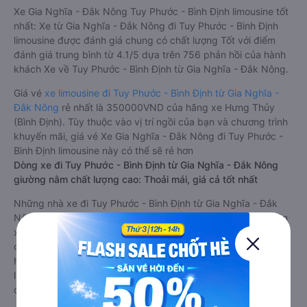
Xe Gia Nghĩa - Đắk Nông Tuy Phước - Bình Định limousine tốt
nhất: Xe từ Gia Nghĩa - Đắk Nông đi Tuy Phước - Bình Định
limousine được đánh giá chung có chất lượng Tốt với điểm
đánh giá trung bình từ 4.1/5 dựa trên 756 phản hồi của hành
khách Xe về Tuy Phước - Bình Định từ Gia Nghĩa - Đắk Nông.
Giá vé
xe limousine đi Tuy Phước - Bình Định từ Gia Nghĩa -
Đắk Nông
rẻ nhất là 350000VND của hãng xe Hưng Thủy
(Bình Định). Tùy thuộc vào vị trí ngồi của bạn và chương trình
khuyến mãi, giá vé Xe Gia Nghĩa - Đắk Nông đi Tuy Phước -
Bình Định limousine này có thể sẽ rẻ hơn
Dòng xe đi Tuy Phước - Bình Định từ Gia Nghĩa - Đắk Nông
giường nằm chất lượng cao: Thoải mái, giá cả tốt nhất
Những nhà xe đi Tuy Phước - Bình Định từ Gia Nghĩa - Đắk
Nông đều sở hữu những xe giường nằm chất lượng cao. Trên
xe được trang bị đầy đủ các trang thiết bị hiện đại phục vụ
cho nhu cầu di chuyển của hành khách. Bên cạnh đó, các
hãng xe khách Gia Nghĩa - Đắk Nông Tuy Phước - Bình Định
luôn chú trọng đến chất lượng dịch vụ, không ngừng cải thiện
để mang đến trải nghiệm hoàn hảo cho hành khách.