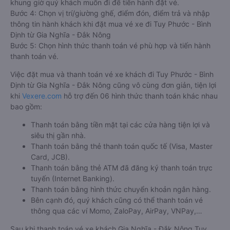
khung giờ quý khách muốn đi để tiến hành đặt vé.
Bước 4: Chọn vị trí/giường ghế, điểm đón, điểm trả và nhập
thông tin hành khách khi đặt mua vé xe đi Tuy Phước - Bình
Định từ Gia Nghĩa - Đắk Nông
Bước 5: Chọn hình thức thanh toán vé phù hợp và tiến hành
thanh toán vé.
Việc đặt mua và thanh toán vé xe khách đi Tuy Phước - Bình
Định từ Gia Nghĩa - Đắk Nông cũng vô cùng đơn giản, tiện lợi
khi
Vexere.com
hỗ trợ đến 06 hình thức thanh toán khác nhau
bao gồm:
Thanh toán bằng tiền mặt tại các cửa hàng tiện lợi và
siêu thị gần nhà.
Thanh toán bằng thẻ thanh toán quốc tế (Visa, Master
Card, JCB).
Thanh toán bằng thẻ ATM đã đăng ký thanh toán trực
tuyến (Internet Banking).
Thanh toán bằng hình thức chuyển khoản ngân hàng.
Bên cạnh đó, quý khách cũng có thể thanh toán vé
thông qua các ví Momo, ZaloPay, AirPay, VNPay,…
Sau khi thanh toán vé xe khách Gia Nghĩa - Đắk Nông Tuy