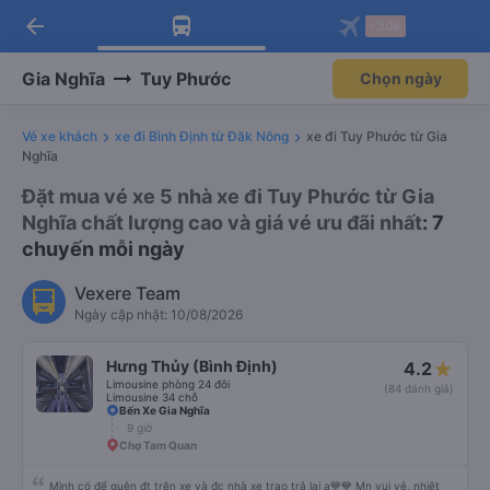
arrow_back
Tải app Vexere ngay!
Tải app Vexere
-30k
Mở app
Mở app
Nhận ưu đãi thành viên độc
-30k/ghế khi đặt vé máy bay qua
quyền
app
Gia Nghĩa
Tuy Phước
Chọn ngày
Vé xe khách
xe đi Bình Định từ Đăk Nông
xe đi Tuy Phước từ Gia
Nghĩa
Đặt mua vé xe 5 nhà xe đi Tuy Phước từ Gia
Nghĩa chất lượng cao và giá vé ưu đãi nhất
: 7
chuyến mỗi ngày
Vexere Team
Ngày cập nhật: 10/08/2026
Hưng Thủy (Bình Định)
4.2
Limousine phòng 24 đôi
(84 đánh giá)
Limousine 34 chỗ
Bến Xe Gia Nghĩa
9 giờ
Chợ Tam Quan
Mình có để quên đt trên xe và đc nhà xe trao trả lại ạ💙💙 Mn vui vẻ, nhiệt