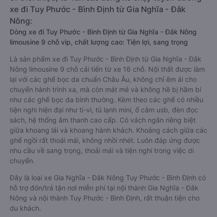
xe đi Tuy Phước - Bình Định từ Gia Nghĩa - Đắk
Nông:
Dòng xe đi Tuy Phước - Bình Định từ Gia Nghĩa - Đắk Nông
limousine 9 chỗ vip, chất lượng cao: Tiện lợi, sang trọng
Là sản phẩm xe đi Tuy Phước - Bình Định từ Gia Nghĩa - Đắk
Nông limousine 9 chỗ cải tiến từ xe 16 chỗ. Nội thất được làm
lại với các ghế bọc da chuẩn Châu Âu, không chỉ êm ái cho
chuyến hành trình xa, mà còn mát mẻ và không hề bị hầm bí
như các ghế bọc da bình thường. Kèm theo các ghế có nhiều
tiện nghi hiện đại như ti-vi, tủ lạnh mini, ổ cắm usb, đèn đọc
sách, hệ thống âm thanh cao cấp. Có vách ngăn riêng biệt
giữa khoang lái và khoang hành khách. Khoảng cách giữa các
ghế ngồi rất thoải mái, không nhồi nhét. Luôn đáp ứng được
nhu cầu về sang trọng, thoải mái và tiện nghi trong việc di
chuyển.
Đây là loại xe Gia Nghĩa - Đắk Nông Tuy Phước - Bình Định có
hỗ trợ đón/trả tận nơi miễn phí tại nội thành Gia Nghĩa - Đắk
Nông và nội thành Tuy Phước - Bình Định, rất thuận tiện cho
du khách.