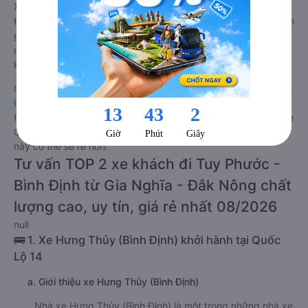
Xe Gia Nghĩa - Đắk Nông Tuy Phước - Bình Định giường nằm
tốt nhất: Xe từ Gia Nghĩa - Đắk Nông đi Tuy Phước - Bình Định
giường nằm được đánh giá chung chất lượng Tốt với điểm
đánh giá trung bình từ 4.1/5 dựa trên 756 phản hồi của hành
khách Xe về Tuy Phước - Bình Định từ Gia Nghĩa - Đắk Nông.
Giá vé
xe giường nằm đi Tuy Phước - Bình Định từ Gia Nghĩa -
Đắk Nông
rẻ nhất là 350000VND của hãng xe Hưng Thủy
(Bình Định). Tùy thuộc vào chương trình khuyến mãi, giá vé Xe
Gia Nghĩa - Đắk Nông đi Tuy Phước - Bình Định giường nằm
này có thể sẽ rẻ hơn.
Tư vấn TOP 2 xe khách đi Tuy Phước -
Bình Định từ Gia Nghĩa - Đắk Nông chất
lượng cao, uy tín, giá rẻ nhất 08/2026
null
🚌 1. Xe Hưng Thủy (Bình Định) khởi hành tại Quốc
Lộ 14
a. Giới thiệu xe Hưng Thủy (Bình Định)
Nhà xe Hưng Thủy (Bình Định) là một trong những nhà xe