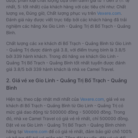
được phân loại chất lượng dựa trên đánh giá từ 1 đến 5 (1: tệ
nhất, 5: tốt nhất) của khách hàng với các tiêu chí như: Chất
lượng xe, Đúng giờ, Chất lượng phục vụ trên
Vexere.com
.
Đánh giá này được viết trực tiếp bởi các khách hàng đã trải
nghiệm các hãng Xe Gio Linh - Quảng Trị đi Bố Trạch - Quảng
Bình.
Chất lượng các xe khách đi Bố Trạch - Quảng Bình từ Gio Linh
- Quảng Trị được đánh giá 3.8, với điểm trung bình là 3.8/5
bởi 339 hành khách. Trong đó hãng xe khách Gio Linh -
Quảng Trị Bố Trạch - Quảng Bình tốt nhất tuyến được đánh
giá 3.8/5 bởi 339 hành khách là nhà xe Camel Travel.
2. Giá vé xe Gio Linh - Quảng Trị Bố Trạch - Quảng
Bình
Hiện tại, theo cập nhật mới nhất của
Vexere.com
, giá vé xe
khách đi Bố Trạch - Quảng Bình từ Gio Linh - Quảng Trị có
mức giá dao động từ 500000 đồng - 500000 đồng. Trong
đó, nhà xe Camel Travel có giá vé rẻ nhất, chỉ 500000 đồng.
Đặt vé xe Gio Linh - Quảng Trị Bố Trạch - Quảng Bình chính
hãng tại
Vexere.com
để có giá rẻ nhất, đảm bảo giữ chỗ 100%
và hỗ trợ đổi trả vé miễn phí. Tổng đài tư vấn, đặt vé và đổi