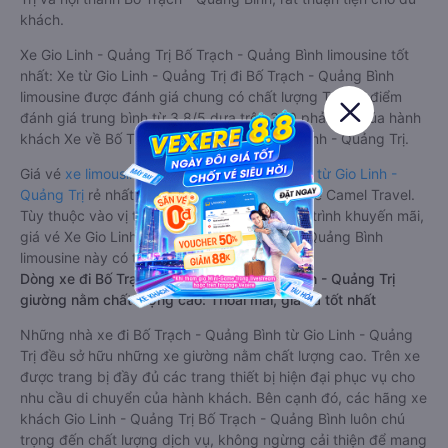
khách.
Xe Gio Linh - Quảng Trị Bố Trạch - Quảng Bình limousine tốt
nhất: Xe từ Gio Linh - Quảng Trị đi Bố Trạch - Quảng Bình
limousine được đánh giá chung có chất lượng Tốt với điểm
đánh giá trung bình từ 3.8/5 dựa trên 339 phản hồi của hành
khách Xe về Bố Trạch - Quảng Bình từ Gio Linh - Quảng Trị.
Giá vé
xe limousine đi Bố Trạch - Quảng Bình từ Gio Linh -
Quảng Trị
rẻ nhất là 500000VND của hãng xe Camel Travel.
Tùy thuộc vào vị trí ngồi của bạn và chương trình khuyến mãi,
giá vé Xe Gio Linh - Quảng Trị đi Bố Trạch - Quảng Bình
limousine này có thể sẽ rẻ hơn
Dòng xe đi Bố Trạch - Quảng Bình từ Gio Linh - Quảng Trị
giường nằm chất lượng cao: Thoải mái, giá cả tốt nhất
Những nhà xe đi Bố Trạch - Quảng Bình từ Gio Linh - Quảng
Trị đều sở hữu những xe giường nằm chất lượng cao. Trên xe
được trang bị đầy đủ các trang thiết bị hiện đại phục vụ cho
nhu cầu di chuyển của hành khách. Bên cạnh đó, các hãng xe
khách Gio Linh - Quảng Trị Bố Trạch - Quảng Bình luôn chú
trọng đến chất lượng dịch vụ, không ngừng cải thiện để mang