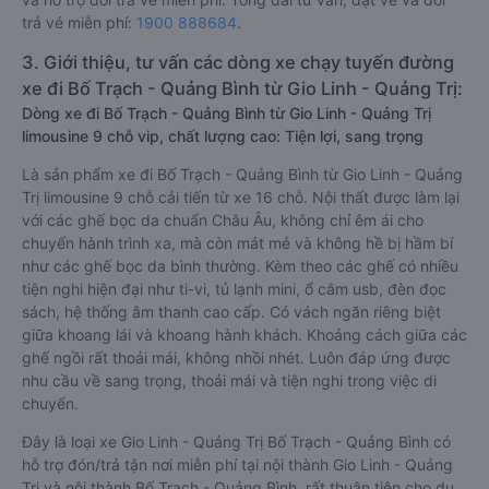
trả vé miễn phí:
1900 888684
.
3. Giới thiệu, tư vấn các dòng xe chạy tuyến đường
xe đi Bố Trạch - Quảng Bình từ Gio Linh - Quảng Trị:
Dòng xe đi Bố Trạch - Quảng Bình từ Gio Linh - Quảng Trị
limousine 9 chỗ vip, chất lượng cao: Tiện lợi, sang trọng
Là sản phẩm xe đi Bố Trạch - Quảng Bình từ Gio Linh - Quảng
Trị limousine 9 chỗ cải tiến từ xe 16 chỗ. Nội thất được làm lại
với các ghế bọc da chuẩn Châu Âu, không chỉ êm ái cho
chuyến hành trình xa, mà còn mát mẻ và không hề bị hầm bí
như các ghế bọc da bình thường. Kèm theo các ghế có nhiều
tiện nghi hiện đại như ti-vi, tủ lạnh mini, ổ cắm usb, đèn đọc
sách, hệ thống âm thanh cao cấp. Có vách ngăn riêng biệt
giữa khoang lái và khoang hành khách. Khoảng cách giữa các
ghế ngồi rất thoải mái, không nhồi nhét. Luôn đáp ứng được
nhu cầu về sang trọng, thoải mái và tiện nghi trong việc di
chuyển.
Đây là loại xe Gio Linh - Quảng Trị Bố Trạch - Quảng Bình có
hỗ trợ đón/trả tận nơi miễn phí tại nội thành Gio Linh - Quảng
Trị và nội thành Bố Trạch - Quảng Bình, rất thuận tiện cho du