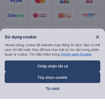
close
Sử dụng cookie
Vexere dùng cookie để website hoạt động ổn định. Bạn có thể
xem chi tiết hoặc thay đổi lựa chọn bất kỳ lúc nào trong phần
Quản lý cookie. Tìm hiểu thêm trong
Chính sách Cookie
.
Chấp nhận tất cả
Tùy chọn cookie
Từ chối
Theo dõi chúng tôi trên
Facebook
Tiktok
Youtube