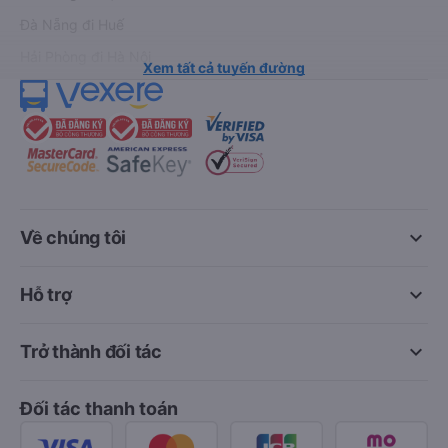
Đà Nẵng đi Huế
Hải Phòng đi Hà Nội
Xem tất cả tuyến đường
keyboard_arrow_down
Về chúng tôi
keyboard_arrow_down
Hỗ trợ
keyboard_arrow_down
Trở thành đối tác
Đối tác thanh toán