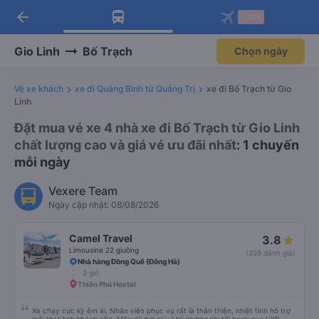
arrow_back
Tải app Vexere ngay!
Tải app Vexere
-30k
Mở app
Mở app
Nhận ưu đãi thành viên độc
-30k/ghế khi đặt vé máy bay qua
quyền
app
Gio Linh
Bố Trạch
Chọn ngày
Vé xe khách
xe đi Quảng Bình từ Quảng Trị
xe đi Bố Trạch từ Gio
Linh
Đặt mua vé xe 4 nhà xe đi Bố Trạch từ Gio Linh
chất lượng cao và giá vé ưu đãi nhất
: 1 chuyến
mỗi ngày
Vexere Team
Ngày cập nhật: 08/08/2026
Camel Travel
3.8
Limousine 22 giường
(339 đánh giá)
Nhà hàng Đồng Quê (Đông Hà)
3 giờ
Thiên Phú Hostel
Xe chạy cực kỳ êm ái. Nhân viên phục vụ rất là thân thiện, nhiệt tình hỗ trợ