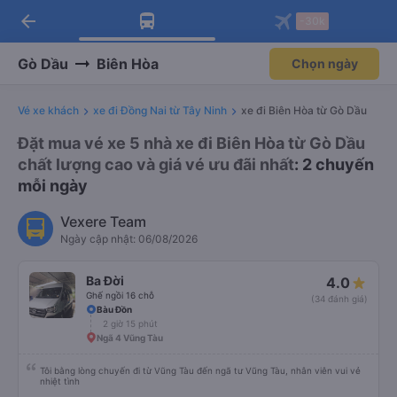
arrow_back
Tải app Vexere ngay!
Tải app Vexere
-30k
Mở app
Mở app
Nhận ưu đãi thành viên độc
-30k/ghế khi đặt vé máy bay qua
quyền
app
Gò Dầu
Biên Hòa
Chọn ngày
Vé xe khách
xe đi Đồng Nai từ Tây Ninh
xe đi Biên Hòa từ Gò Dầu
Đặt mua vé xe 5 nhà xe đi Biên Hòa từ Gò Dầu
chất lượng cao và giá vé ưu đãi nhất
: 2 chuyến
mỗi ngày
Vexere Team
Ngày cập nhật: 06/08/2026
Ba Đời
4.0
Ghế ngồi 16 chỗ
(34 đánh giá)
Bàu Đồn
2 giờ 15 phút
Ngã 4 Vũng Tàu
Tôi bằng lòng chuyến đi từ Vũng Tàu đến ngã tư Vũng Tàu, nhân viên vui vẻ
nhiệt tình