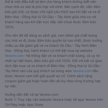
thể là một điều bất lợi làm cho hàng khách không biết nên
chọn nhà xe nào là phù hợp với mình. Bên cạnh đó, việc đảm
bảo giữ chỗ, có được chỗ ngồi yêu thích sau khi đặt vé xe đi
Biên Hòa - Đồng Nai từ Gò Dầu - Tây Ninh giữa nhà xe với
khách hàng sau khi đặt trực tiếp vẫn chưa được đảm bảo
100%.
Cho nên để dễ dàng so sánh giá, xem đánh giá chất lượng
các nhà xe đi, được đảm bảo quyền lợi cao nhất, được hưởng
nhiều ưu đãi giảm giá vé xe khách Gò Dầu - Tây Ninh Biên
Hòa - Đồng Nai, hành khách có thể đặt mua tại website
Vexere.com
- Hệ thống đặt vé xe khách chất lượng, và uy tín
nhất tại Việt Nam, đảm bảo giữ chỗ 100%. Đối với bất cứ giao
dịch đặt mua vé xe khách đi Biên Hòa - Đồng Nai từ Gò Dầu -
Tây Ninh nào của quý khách tại trang web
Vexere.com
đều
được Vexere cam kết giải quyết sự cố. Chính sách tặng
coupon giảm giá hoặc hoàn tiền sẽ tùy theo từng trường hợp
sự việc.
Hướng dẫn đặt vé tại Vexere.com:
Bước 1: Truy cập vào website Vexere hoặc tải app Vexere trên
CH Play hoặc App Store.