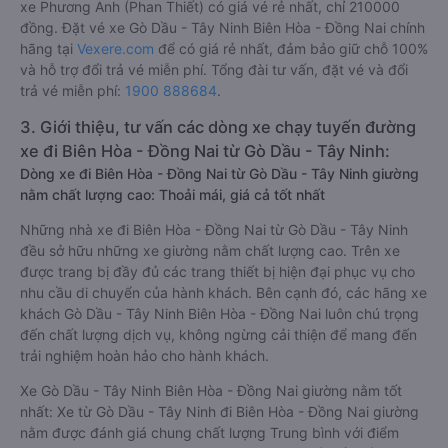
xe Phương Anh (Phan Thiết) có giá vé rẻ nhất, chỉ 210000
đồng. Đặt vé xe Gò Dầu - Tây Ninh Biên Hòa - Đồng Nai chính
hãng tại
Vexere.com
để có giá rẻ nhất, đảm bảo giữ chỗ 100%
và hỗ trợ đổi trả vé miễn phí. Tổng đài tư vấn, đặt vé và đổi
trả vé miễn phí:
1900 888684
.
3. Giới thiệu, tư vấn các dòng xe chạy tuyến đường
xe đi Biên Hòa - Đồng Nai từ Gò Dầu - Tây Ninh:
Dòng xe đi Biên Hòa - Đồng Nai từ Gò Dầu - Tây Ninh giường
nằm chất lượng cao: Thoải mái, giá cả tốt nhất
Những nhà xe đi Biên Hòa - Đồng Nai từ Gò Dầu - Tây Ninh
đều sở hữu những xe giường nằm chất lượng cao. Trên xe
được trang bị đầy đủ các trang thiết bị hiện đại phục vụ cho
nhu cầu di chuyển của hành khách. Bên cạnh đó, các hãng xe
khách Gò Dầu - Tây Ninh Biên Hòa - Đồng Nai luôn chú trọng
đến chất lượng dịch vụ, không ngừng cải thiện để mang đến
trải nghiệm hoàn hảo cho hành khách.
Xe Gò Dầu - Tây Ninh Biên Hòa - Đồng Nai giường nằm tốt
nhất: Xe từ Gò Dầu - Tây Ninh đi Biên Hòa - Đồng Nai giường
nằm được đánh giá chung chất lượng Trung bình với điểm