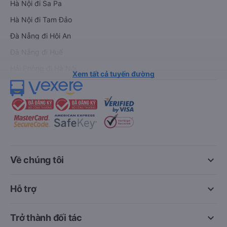
Hà Nội đi Sa Pa
Hà Nội đi Tam Đảo
Đà Nẵng đi Hội An
Đà Nẵng đi Huế
Hải Phòng đi Hà Nội
Xem tất cả tuyến đường
keyboard_arrow_down
Về chúng tôi
keyboard_arrow_down
Hỗ trợ
keyboard_arrow_down
Trở thành đối tác