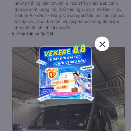
những trải nghiệm chuyến đi hoàn hảo nhất. Bên cạnh
dàn xe chất lượng, nội thất tiện nghi, xe đi Gò Dầu - Tây
Ninh từ Biên Hòa - Đồng Nai còn ghi điểm với hành khách
bởi dịch vụ đưa đón tận nơi, giúp khách hàng tiết kiệm
được tối đa chi phí di chuyển.
b. Hình ảnh xe Ba Đời