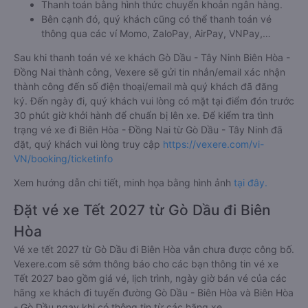
Thanh toán bằng hình thức chuyển khoản ngân hàng.
Bên cạnh đó, quý khách cũng có thể thanh toán vé
thông qua các ví Momo, ZaloPay, AirPay, VNPay,…
Sau khi thanh toán vé xe khách Gò Dầu - Tây Ninh Biên Hòa -
Đồng Nai thành công, Vexere sẽ gửi tin nhắn/email xác nhận
thành công đến số điện thoại/email mà quý khách đã đăng
ký. Đến ngày đi, quý khách vui lòng có mặt tại điểm đón trước
30 phút giờ khởi hành để chuẩn bị lên xe. Để kiểm tra tình
trạng vé xe đi Biên Hòa - Đồng Nai từ Gò Dầu - Tây Ninh đã
đặt, quý khách vui lòng truy cập
https://vexere.com/vi-
VN/booking/ticketinfo
Xem hướng dẫn chi tiết, minh họa bằng hình ảnh
tại đây.
Đặt vé xe Tết 2027 từ Gò Dầu đi Biên
Hòa
Vé xe tết 2027 từ Gò Dầu đi Biên Hòa vẫn chưa được công bố.
Vexere.com sẽ sớm thông báo cho các bạn thông tin vé xe
Tết 2027 bao gồm giá vé, lịch trình, ngày giờ bán vé của các
hãng xe khách đi tuyến đường Gò Dầu - Biên Hòa và Biên Hòa
- Gò Dầu ngay khi có thông tin từ các hãng xe.