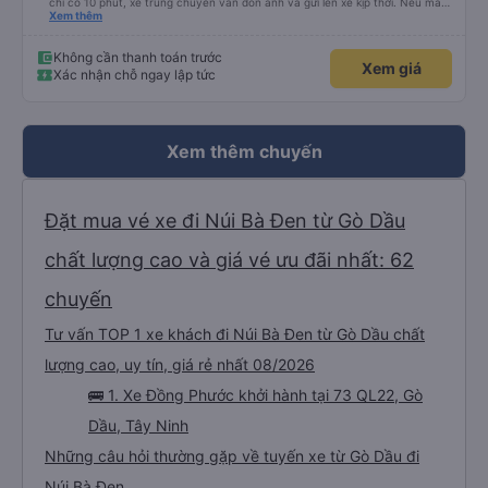
chỉ có 10 phút, xe trung chuyển vẫn đón anh và gửi lên xe kịp thời. Nếu mà
được, anh thật muốn tip cho bác tài. Xe này là xe Limousine nhưng mà vé xe
Xem thêm
bằng xe khách cũng 100k. Rất hài lòng, điểm duy nhất phải cải thiện là wifi
trên xe ko kết nối được.
Không cần thanh toán trước
Xem giá
Xác nhận chỗ ngay lập tức
Xem thêm chuyến
Đặt mua vé xe đi Núi Bà Đen từ Gò Dầu
chất lượng cao và giá vé ưu đãi nhất: 62
chuyến
Tư vấn TOP 1 xe khách đi Núi Bà Đen từ Gò Dầu chất
lượng cao, uy tín, giá rẻ nhất 08/2026
🚌 1. Xe Đồng Phước khởi hành tại 73 QL22, Gò
Dầu, Tây Ninh
Những câu hỏi thường gặp về tuyến xe từ Gò Dầu đi
Núi Bà Đen