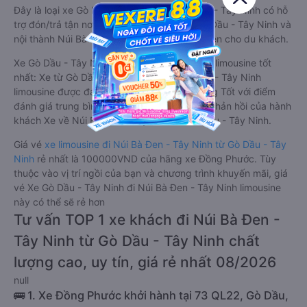
Đây là loại xe Gò Dầu - Tây Ninh Núi Bà Đen - Tây Ninh có hỗ
trợ đón/trả tận nơi miễn phí tại nội thành Gò Dầu - Tây Ninh và
nội thành Núi Bà Đen - Tây Ninh, rất thuận tiện cho du khách.
Xe Gò Dầu - Tây Ninh Núi Bà Đen - Tây Ninh limousine tốt
nhất: Xe từ Gò Dầu - Tây Ninh đi Núi Bà Đen - Tây Ninh
limousine được đánh giá chung có chất lượng Tốt với điểm
đánh giá trung bình từ 4.7/5 dựa trên 2197 phản hồi của hành
khách Xe về Núi Bà Đen - Tây Ninh từ Gò Dầu - Tây Ninh.
Giá vé
xe limousine đi Núi Bà Đen - Tây Ninh từ Gò Dầu - Tây
Ninh
rẻ nhất là 100000VND của hãng xe Đồng Phước. Tùy
thuộc vào vị trí ngồi của bạn và chương trình khuyến mãi, giá
vé Xe Gò Dầu - Tây Ninh đi Núi Bà Đen - Tây Ninh limousine
này có thể sẽ rẻ hơn
Tư vấn TOP 1 xe khách đi Núi Bà Đen -
Tây Ninh từ Gò Dầu - Tây Ninh chất
lượng cao, uy tín, giá rẻ nhất 08/2026
null
🚌 1. Xe Đồng Phước khởi hành tại 73 QL22, Gò Dầu,