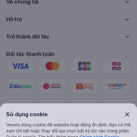
keyboard_arrow_down
Về chúng tôi
keyboard_arrow_down
Hỗ trợ
keyboard_arrow_down
Trở thành đối tác
Đối tác thanh toán
close
Sử dụng cookie
Vexere dùng cookie để website hoạt động ổn định. Bạn có thể
xem chi tiết hoặc thay đổi lựa chọn bất kỳ lúc nào trong phần
Quản lý cookie. Tìm hiểu thêm trong
Chính sách Cookie
.