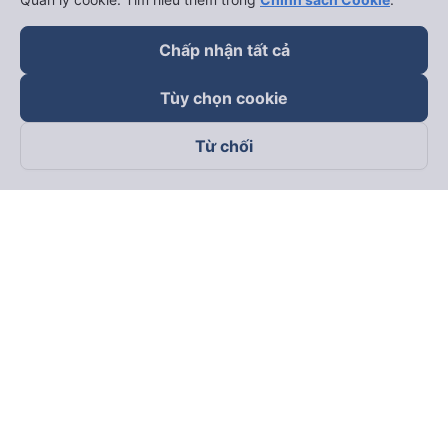
Chấp nhận tất cả
Tùy chọn cookie
Từ chối
Theo dõi chúng tôi trên
Facebook
Tiktok
Youtube
Công ty TNHH Thương Mại Dịch Vụ Vexere
Địa chỉ đăng ký kinh doanh: 8C Chữ Đồng Tử, Phường Tân
Sơn Nhất, TP. Hồ Chí Minh, Việt Nam
Địa chỉ
:
Lầu 2, toà nhà H3 Circo Hoàng Diệu, 384 Hoàng Diệu,
Phường Khánh Hội, TP Hồ Chí Minh, Việt Nam
Tầng 3, toà nhà 101 Láng Hạ, 101 Láng Hạ, Phường Láng, TP.
Hà Nội, Việt Nam
Giấy chứng nhận ĐKKD số 0315133726 do Sở KH và ĐT TP.
Hồ Chí Minh cấp lần đầu ngày 27/6/2018