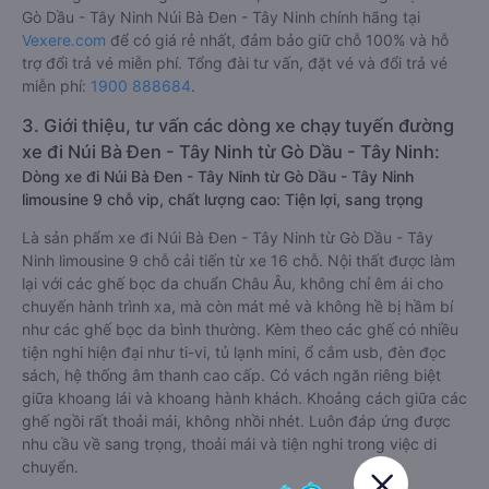
Gò Dầu - Tây Ninh Núi Bà Đen - Tây Ninh chính hãng tại
Vexere.com
để có giá rẻ nhất, đảm bảo giữ chỗ 100% và hỗ
trợ đổi trả vé miễn phí. Tổng đài tư vấn, đặt vé và đổi trả vé
miễn phí:
1900 888684
.
3. Giới thiệu, tư vấn các dòng xe chạy tuyến đường
xe đi Núi Bà Đen - Tây Ninh từ Gò Dầu - Tây Ninh:
Dòng xe đi Núi Bà Đen - Tây Ninh từ Gò Dầu - Tây Ninh
limousine 9 chỗ vip, chất lượng cao: Tiện lợi, sang trọng
Là sản phẩm xe đi Núi Bà Đen - Tây Ninh từ Gò Dầu - Tây
Ninh limousine 9 chỗ cải tiến từ xe 16 chỗ. Nội thất được làm
lại với các ghế bọc da chuẩn Châu Âu, không chỉ êm ái cho
chuyến hành trình xa, mà còn mát mẻ và không hề bị hầm bí
như các ghế bọc da bình thường. Kèm theo các ghế có nhiều
tiện nghi hiện đại như ti-vi, tủ lạnh mini, ổ cắm usb, đèn đọc
sách, hệ thống âm thanh cao cấp. Có vách ngăn riêng biệt
giữa khoang lái và khoang hành khách. Khoảng cách giữa các
ghế ngồi rất thoải mái, không nhồi nhét. Luôn đáp ứng được
nhu cầu về sang trọng, thoải mái và tiện nghi trong việc di
chuyển.