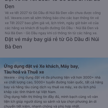
Đen
Vé xe tết 2027 từ Gò Dầu đi Núi Bà Đen vẫn chưa được công
bố. Vexere.com sẽ sớm thông báo cho các bạn thông tin vé
xe Tết 2027 bao gồm giá vé, lịch trình, ngày giờ bán vé của
các hãng xe khách đi tuyến đường Gò Dầu - Núi Bà Đen và
Núi Bà Đen - Gò Dầu ngay khi có thông tin từ các hãng xe.
Đặt vé máy bay giá rẻ từ Gò Dầu đi Núi
Bà Đen
Ứng dụng đặt vé Xe khách, Máy bay,
Tàu hoả và Thuê xe
Vexere - ứng dụng đặt vé đa phương tiện với hơn 3000+ nhà
xe chất lượng cao, 5000+ tuyến đường toàn quốc, tất cả hãng
bay và hãng tàu cùng dịch vụ thuê xe máy, xe du lịch phủ
khắp các tỉnh thành tại Việt Nam.
Ứng dụng hiển thị thông tin đầy đủ, minh bạch cùng vô vàn
tiện ích giúp người dùng so sánh và lựa chọn phương án di
chuyển tiết kiệm, nhanh chóng và phù hợp nhất.