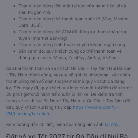
Thanh toán bằng tiền mặt tại các cửa hàng tiện lợi và
siêu thị gần nhà.
Thanh toán bằng thẻ thanh toán quốc tế (Visa, Master
Card, JCB).
Thanh toán bằng thẻ ATM đã đăng ký thanh toán trực
tuyến (Internet Banking).
Thanh toán bằng hình thức chuyển khoản ngân hàng.
Bên cạnh đó, quý khách cũng có thể thanh toán vé
thông qua các ví Momo, ZaloPay, AirPay, VNPay,…
Sau khi thanh toán vé xe khách Gò Dầu - Tây Ninh Núi Bà Đen
- Tây Ninh thành công, Vexere sẽ gửi tin nhắn/email xác nhận
thành công đến số điện thoại/email mà quý khách đã đăng
ký. Đến ngày đi, quý khách vui lòng có mặt tại điểm đón trước
30 phút giờ khởi hành để chuẩn bị lên xe. Để kiểm tra tình
trạng vé xe đi Núi Bà Đen - Tây Ninh từ Gò Dầu - Tây Ninh đã
đặt, quý khách vui lòng truy cập
https://vexere.com/vi-
VN/booking/ticketinfo
Xem hướng dẫn chi tiết, minh họa bằng hình ảnh
tại đây.
Đặt vé xe Tết 2027 từ Gò Dầu đi Núi Bà