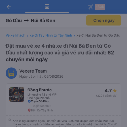
arrow_back
Tải app Vexere ngay!
Tải app Vexere
-30k
Mở app
Mở app
Nhận ưu đãi thành viên độc
-30k/ghế khi đặt vé máy bay qua
quyền
app
Gò Dầu
Núi Bà Đen
Chọn ngày
Vé xe khách
xe đi Tây Ninh từ Tây Ninh
xe đi Núi Bà Đen từ Gò Dầu
Đặt mua vé xe 4 nhà xe đi Núi Bà Đen từ Gò
Dầu chất lượng cao và giá vé ưu đãi nhất
: 62
chuyến mỗi ngày
Vexere Team
Ngày cập nhật: 06/08/2026
Đồng Phước
4.7
Limousine 12 chỗ VIP
(2204 đánh giá)
Ghế ngồi 29 chỗ
Trạm Gò Dầu
0 giờ 50 phút
Bến Xe Tây Ninh
Anh là người nước ngoài, do vấn đề visa 3:35 mới đi qua cửa khẩu Mộc Bài,
mà xe trung chuyển có liên lạc với anh liên tục và cập nhật tình hình. Cho dù