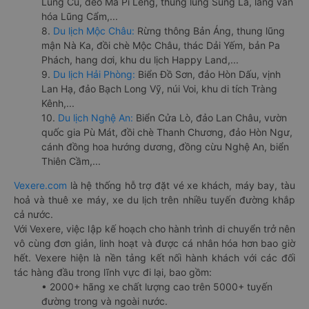
Lũng Cú, đèo Mã Pí Lèng, thung lũng Sủng Là, làng văn
hóa Lũng Cẩm,...
8.
Du lịch Mộc Châu:
Rừng thông Bản Áng, thung lũng
mận Nà Ka, đồi chè Mộc Châu, thác Dải Yếm, bản Pa
Phách, hang dơi, khu du lịch Happy Land,...
9.
Du lịch Hải Phòng:
Biển Đồ Sơn, đảo Hòn Dấu, vịnh
Lan Hạ, đảo Bạch Long Vỹ, núi Voi, khu di tích Tràng
Kênh,...
10.
Du lịch Nghệ An:
Biển Cửa Lò, đảo Lan Châu, vườn
quốc gia Pù Mát, đồi chè Thanh Chương, đảo Hòn Ngư,
cánh đồng hoa hướng dương, đồng cừu Nghệ An, biển
Thiên Cầm,...
Vexere.com
là hệ thống hỗ trợ đặt vé xe khách, máy bay, tàu
hoả và thuê xe máy, xe du lịch trên nhiều tuyến đường khắp
cả nước.
Với Vexere, việc lập kế hoạch cho hành trình di chuyển trở nên
vô cùng đơn giản, linh hoạt và được cá nhân hóa hơn bao giờ
hết. Vexere hiện là nền tảng kết nối hành khách với các đối
tác hàng đầu trong lĩnh vực đi lại, bao gồm:
• 2000+ hãng xe chất lượng cao trên 5000+ tuyến
đường trong và ngoài nước.