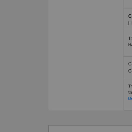
C
H
T
H
C
G
T
t
Đ