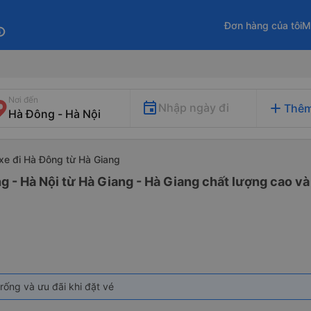
Đơn hàng của tôi
M
fo
Nơi đến
add
Nhập ngày đi
Thêm
xe đi Hà Đông từ Hà Giang
g - Hà Nội từ Hà Giang - Hà Giang chất lượng cao và 
rống và ưu đãi khi đặt vé