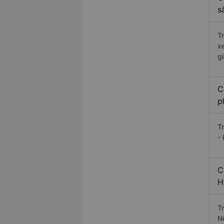
s
T
x
g
C
p
T
- 
C
H
T
N