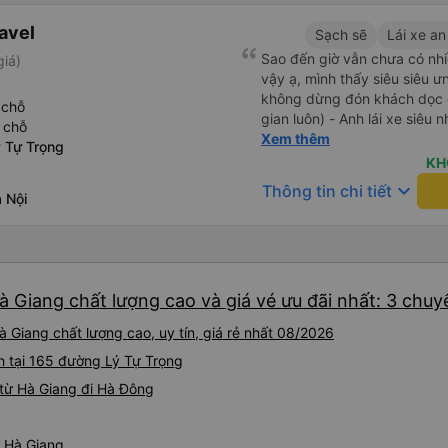
avel
Sạch sẽ
Lái xe an
Sao đến giờ vẫn chưa có nhi
giá)
vậy ạ, mình thấy siêu siêu ưng ý luôn - Xe 
không dừng đón khách dọc đư
 chỗ
gian luôn) - Anh lái xe siêu n
 chỗ
siêu đáng yêu còn xách đồ hộ mình nữa 
Xem thêm
 Tự Trọng
nữa là xe mới, không mùi nê
KH
nha (thề, uy tín không seed
keyboard_arrow_down
Thông tin chi tiết
 Nội
chủ còn cho xe đưa đón về tận nơi nữa Tóm g
1 chuyến xe siêu tuyệt vời, mọi người rất rất nên trải nghiệm
nha
 Giang chất lượng cao và giá vé ưu đãi nhất: 3 chuy
 Giang chất lượng cao, uy tín, giá rẻ nhất 08/2026
nh tại 165 đường Lý Tự Trọng
từ Hà Giang đi Hà Đông
ừ Hà Giang