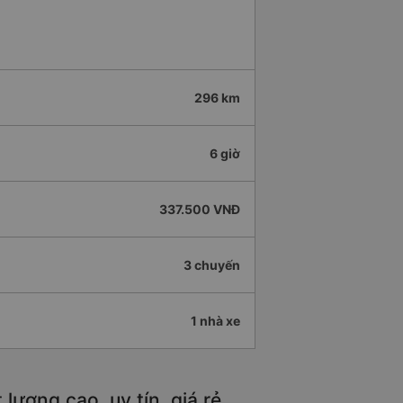
296 km
6 giờ
337.500 VNĐ
3 chuyến
1 nhà xe
ượng cao, uy tín, giá rẻ