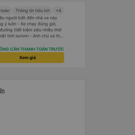
 toàn
Thông tin hữu ích
+4
ều người biết đến nhà xe này
chạy đúng giờ,
ờng (tiết kiệm siêu nhiều thời
hiệt tình lunnnn - Anh chủ xe thì
- Quan trọng hơn
n các khứa say xe không phải lo
ÔNG CẦN THANH TOÁN TRƯỚC
ing 🫰🏻) - Đến văn phòng anh
Xem giá
ọn lại thì đây là
ến