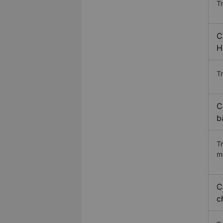
T
C
H
Tr
C
b
T
m
C
c