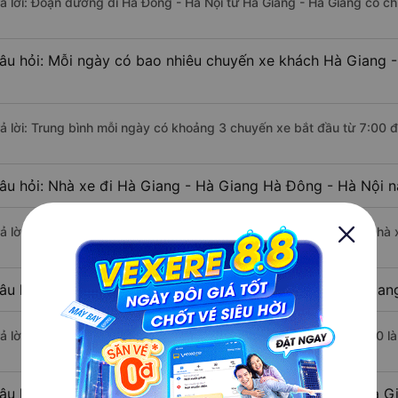
rả lời: Đoạn đường đi Hà Đông - Hà Nội từ Hà Giang - Hà Giang có c
âu hỏi: Mỗi ngày có bao nhiêu chuyến xe khách Hà Giang 
rả lời: Trung bình mỗi ngày có khoảng 3 chuyến xe bắt đầu từ 7:00 
âu hỏi: Nhà xe đi Hà Giang - Hà Giang Hà Đông - Hà Nội 
rả lời: Chuyến xe có giờ xuất phát sớm nhất vào lúc 7:00 là của nhà
âu hỏi: Nhà xe đi Hà Đông - Hà Nội từ Hà Giang - Hà Giang
rả lời: Chuyến xe có giờ xuất phát trễ (muộn) nhất là vào lúc 16:00 
âu hỏi: Review xe đi Hà Đông - Hà Nội từ Hà Giang - Hà Gi