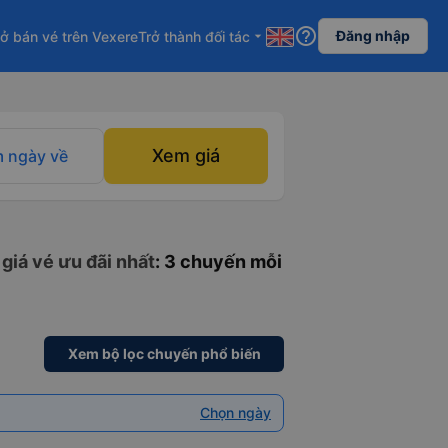
help_outline
Đăng nhập
ở bán vé trên Vexere
Trở thành đối tác
arrow_drop_down
Xem giá
 ngày về
giá vé ưu đãi nhất
: 3 chuyến mỗi
Xem bộ lọc chuyến phổ biến
Chọn ngày