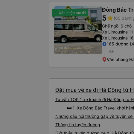
Đông Bắc Tr
Xác nhận tức thì
5
star
(65 đánh 
Ghế ngồi 6 chỗ
Xe Limousine 11
Xe Limousine 16
165 đường Lý
6h
Văn phòng Hà
Đặt mua vé xe đi Hà Đông từ Hà
Tư vấn TOP 1 xe khách đi Hà Đông từ Hà
🚌 1. Xe Đông Bắc Travel khởi hà
Những câu hỏi thường gặp về tuyến xe 
Thông tin tuyến đường
Giới thiệu tuyến đường xe đi Hà Đông t