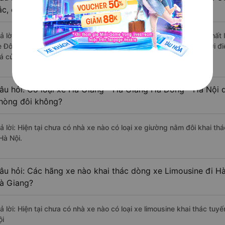
ắc, cao cấp nhất?
rả lời: Những hãng xe đi Hà Giang - Hà Giang Hà Đông - Hà Nội chất l
e Đông Bắc Travel đi Hà Đông - Hà Nội từ Hà Giang - Hà Giang với đ
iá của khách hàng).
âu hỏi: Có loại xe Hà Giang - Hà Giang Hà Đông - Hà Nội d
hòng đôi không?
rả lời: Hiện tại chưa có nhà xe nào có loại xe giường nằm đôi khai t
Hà Nội.
âu hỏi: Các hãng xe nào khai thác dòng xe Limousine đi H
à Giang?
rả lời: Hiện tại chưa có nhà xe nào có loại xe limousine khai thác tu
ội