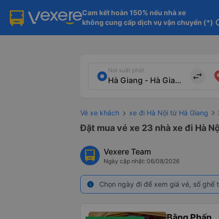
Cam kết hoàn 150% nếu nhà xe

không cung cấp dịch vụ vận chuyển (*)
in
Nơi xuất phát
import_export
Vé xe khách
xe đi Hà Nội từ Hà Giang
Đặt mua vé xe 23 nhà xe đi Hà Nộ
Vexere Team
Ngày cập nhật: 06/08/2026
Chọn ngày đi để xem giá vé, số ghế t
info
Bằng Phấn