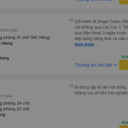
22h mình đi Single Cabin (tầ
mà không qua Lào Cai. 1. Tôi
đánh giá)
qua điện thoại 3 ngày trước 
ng phòng 21 chỗ (WC Hồng)
tiếp bằng tiếng Anh và việc 
 Giang
Nếu đến trước giờ xe khởi hà
Xem thêm
mái nhận vé giấy. ++ 2. Ngườ
muộn nhưng lại đến đúng giờ
KH
Phóng
mùi. Tôi đã sử dụng tầng 2 
keyboard_arrow_down
Thông tin chi tiết
một chút nhưng tôi chắc ch
2 vì nó đắt gấp đôi. + 4. Gh
nghiêng khoảng 160 độ (có 
để đặt giày, v.v.). Chiều dà
Đi đúng dịp lễ nên hơi đông,
hơn 175cm, bạn có thể phải 
nhàng vui vẻ nên trải nghiệm
nh giá)
Không có phòng tắm, nhưng 
nghỉ ngơi hai lần trong 5 g
ng phòng 24 chỗ
dụng nhà vệ sinh. 6. Phát c
ng phòng 22 chỗ
đã được kết nối tốt. Thất vọn
ang
trên xe bị cắt nên không th
KH
Tôi không biết ban ngày nó