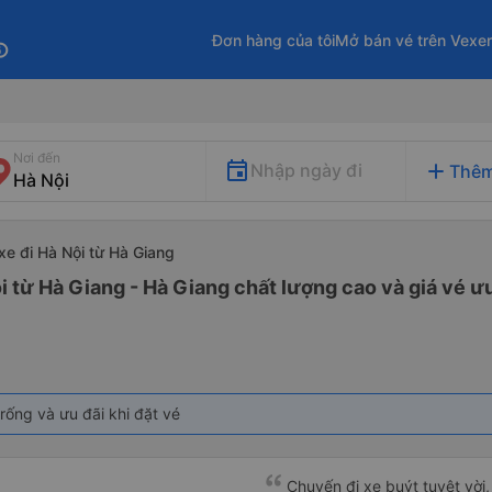
Đơn hàng của tôi
Mở bán vé trên Vexe
fo
Nơi đến
add
Nhập ngày đi
Thêm
xe đi Hà Nội từ Hà Giang
i từ Hà Giang - Hà Giang chất lượng cao và giá vé ưu
rống và ưu đãi khi đặt vé
Chuyến đi xe buýt tuyệt vời,