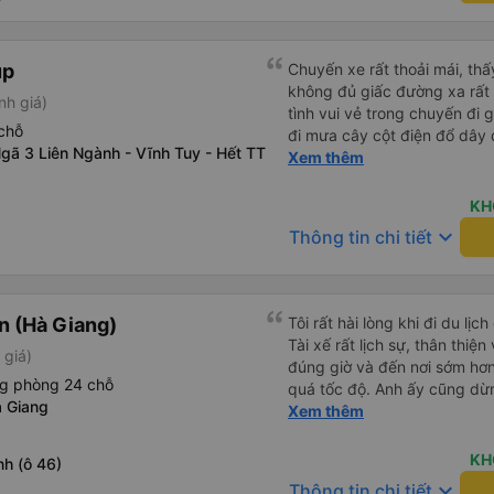
các lớp phụ đạo dạy tiếng An
phải lỗi của công ty xe buýt
đường dài. Vì cá nhân mình
đều hoàn hảo.
du lịch thế này nhiều khách
up
Chuyến xe rất thoải mái, th
giao tiếp được với tài xế, nê
không đủ giấc đường xa rất 
đến đâu, chưa chắc họ đã hi
nh giá)
tình vui vẻ trong chuyến đi
trên xe.
chỗ
đi mưa cây cột điện đổ dây
gã 3 Liên Ngành - Vĩnh Tuy - Hết TT
tài cùng nhau dựng tạm cho xe qua mà thấy nghề này khổ
Xem thêm
quá 🤣 mong nhà xe tăng lư
động lực haha
KH
keyboard_arrow_down
Thông tin chi tiết
 (Hà Giang)
Tôi rất hài lòng khi đi du l
Tài xế rất lịch sự, thân thiệ
 giá)
đúng giờ và đến nơi sớm hơ
ng phòng 24 chỗ
quá tốc độ. Anh ấy cũng dừng
 Giang
vệ sinh. Suốt cả chuyến đi,
Xem thêm
toàn. Dịch vụ tuyệt vời – tôi
dụng dịch vụ của công ty nà
KH
h (ô 46)
keyboard_arrow_down
Thông tin chi tiết