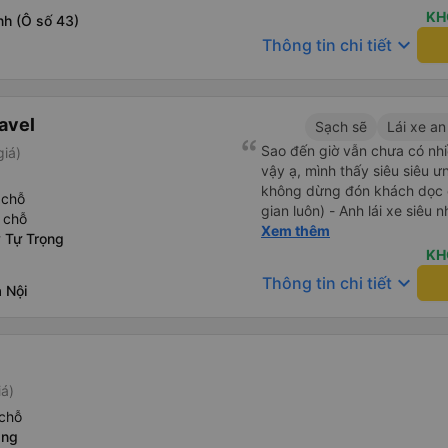
KH
nh (Ô số 43)
keyboard_arrow_down
Thông tin chi tiết
avel
Sạch sẽ
Lái xe an
Sao đến giờ vẫn chưa có nhi
giá)
vậy ạ, mình thấy siêu siêu ưng ý luôn - Xe 
không dừng đón khách dọc đư
 chỗ
gian luôn) - Anh lái xe siêu n
 chỗ
siêu đáng yêu còn xách đồ hộ mình nữa 
Xem thêm
 Tự Trọng
nữa là xe mới, không mùi nê
KH
nha (thề, uy tín không seed
keyboard_arrow_down
Thông tin chi tiết
 Nội
chủ còn cho xe đưa đón về tận nơi nữa Tóm g
1 chuyến xe siêu tuyệt vời, mọi người rất rất nên trải nghiệm
nha
iá)
chỗ
ang