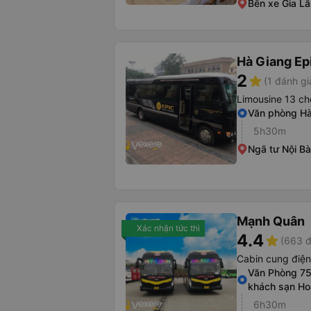
Bến xe Gia L
Hà Giang Ep
2
star
(1 đánh gi
Limousine 13 ch
Văn phòng Hà
5h30m
Ngã tư Nội Bà
Mạnh Quân
Xác nhận tức thì
4.4
star
(663 đ
Cabin cung điệ
Văn Phòng 75
khách sạn H
6h30m