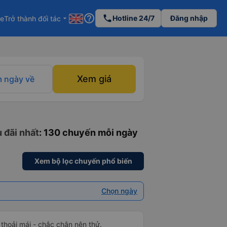
help_outline
phone
Hotline 24/7
Đăng nhập
re
Trở thành đối tác
arrow_drop_down
Xem giá
 ngày về
 đãi nhất
: 130 chuyến mỗi ngày
Xem bộ lọc chuyến phổ biến
Chọn ngày
 thoải mái - chắc chắn nên thử.