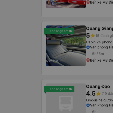
Bến xe Mỹ Đì
Quang Giang
Xác nhận tức thì
5
star
(5 đánh gi
Cabin 24 phòng
Văn phòng Hà
5h35m
Bến xe Mỹ Đì
Quang Đạo
Xác nhận tức thì
4.5
star
(19 đá
Limousine giườn
Văn Phòng Hà
6h