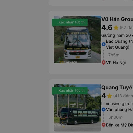
Vũ Hán Gro
Xác nhận tức thì
4.6
star
(57 đá
Giường nằm 20 
Bắc Quang (N
Việt Quang)
7h5m
VP Hà Nội
Quang Tuyến
Xác nhận tức thì
4
star
(418 đánh
Limousine giườ
Văn phòng Hà
6h30m
Bến xe Mỹ Đìn