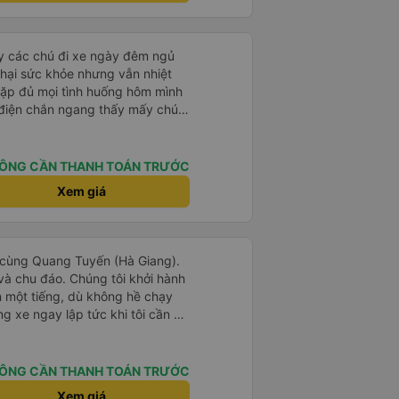
h giao tiếp cho các anh lái xe
 - mọi thứ về chuyến đi của tôi
 thấy những chuyến lên các vùng
 nước ngoài, nhưng họ lại không
ấy các chú đi xe ngày đêm ngủ
n dù tài xế - phụ xe có nhiệt tình
hại sức khỏe nhưng vẫn nhiệt
ểu được hay có trải nghiệm vui
 gặp đủ mọi tình huống hôm mình
 điện chắn ngang thấy mấy chú
ơng cho các chú để có thêm
ÔNG CẦN THANH TOÁN TRƯỚC
Xem giá
ịch cùng Quang Tuyến (Hà Giang).
n và chu đáo. Chúng tôi khởi hành
n một tiếng, dù không hề chạy
 xe ngay lập tức khi tôi cần đi
 chúng tôi cảm thấy hoàn toàn an
 rất khuyến khích mọi người sử
y.
ÔNG CẦN THANH TOÁN TRƯỚC
Xem giá