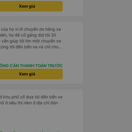
Xem giá
 của họ vì lỡ chuyến do hãng xe
hiên, họ đã cố gắng đợi tôi 30
ọ vẫn giúp tôi tìm một chuyến xe
cùng tôi đến bến xe và chỉ cho
iệp.
ÔNG CẦN THANH TOÁN TRƯỚC
Xem giá
 ở khu phố cổ đưa tôi đến bến xe
nữ ở siêu thị nằm ở địa chỉ đón