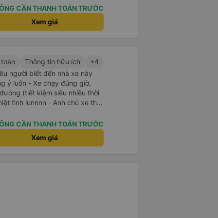
ÔNG CẦN THANH TOÁN TRƯỚC
Xem giá
 toàn
Thông tin hữu ích
+4
ều người biết đến nhà xe này
chạy đúng giờ,
ờng (tiết kiệm siêu nhiều thời
hiệt tình lunnnn - Anh chủ xe thì
- Quan trọng hơn
n các khứa say xe không phải lo
ÔNG CẦN THANH TOÁN TRƯỚC
ing 🫰🏻) - Đến văn phòng anh
Xem giá
ọn lại thì đây là