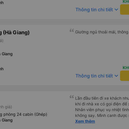
KH
nh
keyboard_arrow_down
Thông tin chi tiết
 (Hà Giang)
Giường ngủ thoải mái, thông 
á)
 Giang
KH
nh
keyboard_arrow_down
Thông tin chi tiết
Lần đầu tiên đi xe khách như
khi đi nhà xe có gọi điện để x
nh giá)
Nhân viên phục vụ nhiệt tìn
g phòng 24 cabin (Ghép)
không say. Mình canh được 
 Giang
chuyến đi chất lượng. Rất hà
Xem thêm