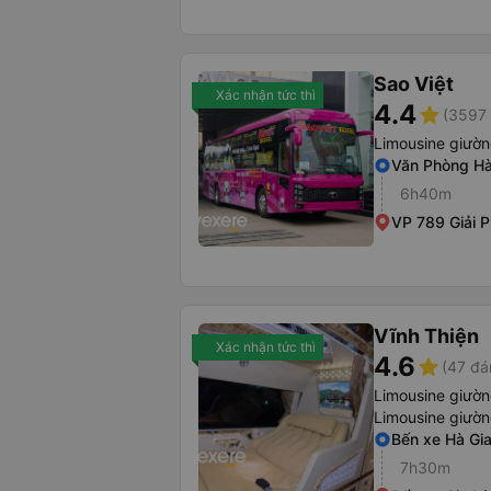
Sao Việt
Xác nhận tức thì
4.4
star
(3597 
Limousine giườ
Văn Phòng Hà
6h40m
VP 789 Giải 
Vĩnh Thiện
Xác nhận tức thì
4.6
star
(47 đá
Limousine giườ
Limousine giườ
Bến xe Hà Gi
7h30m