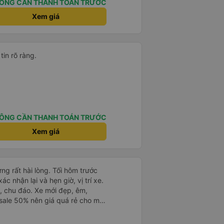
ÔNG CẦN THANH TOÁN TRƯỚC
Xem giá
tin rõ ràng.
ÔNG CẦN THANH TOÁN TRƯỚC
Xem giá
ng rất hài lòng. Tối hôm trước
ác nhận lại và hẹn giờ, vị trí xe.
h, chu đáo. Xe mới đẹp, êm,
sale 50% nên giá quá rẻ cho một
i lòng!