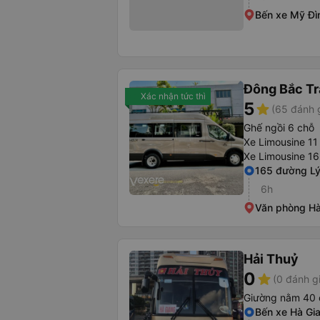
Bến xe Mỹ Đì
Đông Bắc Tr
Xác nhận tức thì
5
star
(65 đánh 
Ghế ngồi 6 chỗ
Xe Limousine 11
Xe Limousine 16
165 đường Lý
6h
Văn phòng Hà
Hải Thuỷ
0
star
(0 đánh g
Giường nằm 40 
Bến xe Hà Gi