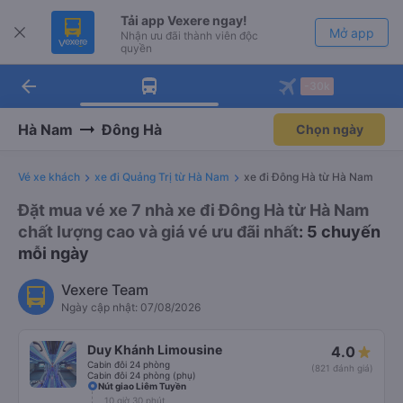
Tải app Vexere ngay!
Mở app
Nhận ưu đãi thành viên độc
quyền
arrow_back
Tải app Vexere
-30k
Mở app
-30k/ghế khi đặt vé máy bay qua
app
Hà Nam
Đông Hà
Chọn ngày
Vé xe khách
xe đi Quảng Trị từ Hà Nam
xe đi Đông Hà từ Hà Nam
Đặt mua vé xe 7 nhà xe đi Đông Hà từ Hà Nam
chất lượng cao và giá vé ưu đãi nhất
: 5 chuyến
mỗi ngày
Vexere Team
Ngày cập nhật: 07/08/2026
Duy Khánh Limousine
4.0
Cabin đôi 24 phòng
(821 đánh giá)
Cabin đôi 24 phòng (phụ)
Nút giao Liêm Tuyền
10 giờ 30 phút