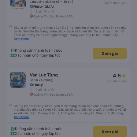
Limousine giường nằm 36 chỗ
(4466 đánh giá)
Phủ Lý (QL1A)
8 giờ 15 phút
Quảng Trị (Dọc Quốc Lộ 1A)
Đây là đánh giá trung thực của tôi về trải nghiệm đi du lịch cùng công ty này
từ Hà Nội đến Đà Nẵng. Điểm tốt: • Sạch sẽ tuyệt đối: Xe buýt sạch sẽ một
cách ấn tượng và họ rất nghiêm ngặt trong việc duy trì tiêu chuẩn này -
không được phép ăn trên xe. Đây là lần đầu tiên tôi thấy sự chú trọng đến
Xem thêm
vấn đề sạch sẽ như vậy ở Việt Nam. Mọi thứ bên trong xe buýt đều trông
mới và sạch sẽ. • WiFi đáng tin cậy: WiFi trên xe hoạt động hoàn hảo trong
suốt chuyến đi. • Tùy chọn sạc: Có sẵn cổng sạc USB và USB-C, đây cũng
Không cần thanh toán trước
Xem giá
là lần đầu tiên tôi thấy. • Môi trường yên tĩnh và thanh bình: Họ không bật
Xác nhận chỗ ngay lập tức
đèn không cần thiết hoặc bật nhạc lớn, giúp tôi dễ dàng thư giãn và ngủ
trong suốt hành trình. • Dừng vệ sinh thường xuyên: Họ lên lịch dừng thường
xuyên, tạo sự thuận tiện cho mọi người. Điểm chưa tốt: • Thay đổi địa điểm
đón vào phút chót: Vài giờ trước khi khởi hành, họ thông báo với tôi rằng
điểm đón đã được thay đổi sang một địa điểm xa hơn khoảng 30 phút. Tuy
Vạn Lục Tùng
4.5
nhiên, họ đã đền bù cho tôi 100.000 VND, tôi thấy công bằng. • Tài xế không
thân thiện: Tài xế không thực sự thân thiện hoặc hữu ích, nhưng không đến
Cabin 24 phòng
(573 đánh giá)
mức không thể chịu nổi. • Xe buýt quá đông ở Đà Nẵng: Khi chúng tôi
Phủ Lý
chuyển sang xe buýt khác để đến khách sạn của mình ở Đà Nẵng, xe quá
9 giờ 15 phút
đông và tôi phải ngồi trên một chiếc ghế nhựa ở lối đi giữa, điều này không lý
tưởng. Nhìn chung: Mặc dù có một vài bất tiện nhỏ, tôi đã có trải nghiệm
Quảng Trị (Dọc Quốc Lộ 1A)
tích cực với công ty này. Đây là dịch vụ xe buýt tốt nhất mà tôi từng sử
dụng ở Việt Nam. Sự sạch sẽ, thoải mái và yên tĩnh tạo nên sự khác biệt
đáng kể và tôi sẽ giới thiệu dịch vụ này cho bất kỳ ai đi tuyến đường này.
Chúng tôi hơi lo lắng về chuyến đi vì chúng tôi đã đọc các nhận xét, nhưng
mọi thứ đều diễn ra tuyệt vời. Các tài xế thay đổi trong suốt chuyến đi và lái
xe rất cẩn thận. Đường đi êm ả, không hề rung chuyển. Chúng tôi đã dừng
đủ số lần để đi vệ sinh và dừng lại để ăn tối. Nhìn chung, ghế ngồi có thể hơi
Xem thêm
ngắn đối với những người cao trên 180 cm nhưng đó không phải là vấn đề
lớn. Chúng tôi rất thích chuyến đi.
Không cần thanh toán trước
Xem giá
Xác nhận chỗ ngay lập tức