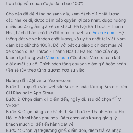
trực tiếp vẫn chưa được đảm bảo 100%.
Cho nên để dễ dàng so sánh giá, xem đánh giá chất lượng
các nhà xe đi, được đảm bảo quyền lợi cao nhất, được hưởng
nhiều ưu đãi giảm giá vé xe khách Hà Nội Bá Thước - Thanh
Hóa, hành khách có thể đặt mua tại website
Vexere.com
- Hệ
thống đặt vé xe khách chất lượng, và uy tín nhất tại Việt Nam,
đảm bảo giữ chỗ 100%. Đối với bất cứ giao dịch đặt mua vé
xe khách đi Bá Thước - Thanh Hóa từ Hà Nội nào của quý
khách tại trang web
Vexere.com
đều được Vexere cam kết
giải quyết sự cố. Chính sách tặng coupon giảm giá hoặc hoàn
tiền sẽ tùy theo từng trường hợp sự việc.
Hướng dẫn đặt vé tại Vexere.com:
Bước 1: Truy cập vào website Vexere hoặc tải app Vexere trên
CH Play hoặc App Store.
Bước 2: Chọn điểm đi, điểm đến, ngày đi, sau đó chọn “TÌM
VÉ XE”.
Bước 3: Chọn hãng xe khách đi Bá Thước - Thanh Hóa từ Hà
Nội, giờ khởi hành phù hợp. Bấm chọn vào khung giờ quý
khách muốn đi để tiến hành đặt vé.
Bước 4: Chọn vị trí/giường ghế, điểm đón, điểm trả và nhập