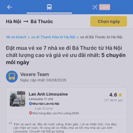
arrow_back
-30k
Hà Nội
Bá Thước
Chọn ngày
Vé xe khách
xe đi Thanh Hóa từ Hà Nội
xe đi Bá Thước từ Hà Nội
Đặt mua vé xe 7 nhà xe đi Bá Thước từ Hà Nội
chất lượng cao và giá vé ưu đãi nhất
: 5 chuyến
mỗi ngày
Vexere Team
Ngày cập nhật: 06/08/2026
Lan Anh Limousine
4.6
Limousine 11 chỗ
(27 đánh giá)
Nhà Hát Lớn Hà Nội
4 giờ 30 phút
Nhà hàng đặc sản Pù Luông 0KM
Trên xe sạch sẽ, đầy đủ nước uống, khăn giấy. Lái xe nhiệt tình, chu đáo,
cẩn thận an toàn. Hi vọng sẽ có nhiều nhà xe tốt như nhà xe Lan Anh
Limousine. Chuyến Hà Nội pù luông