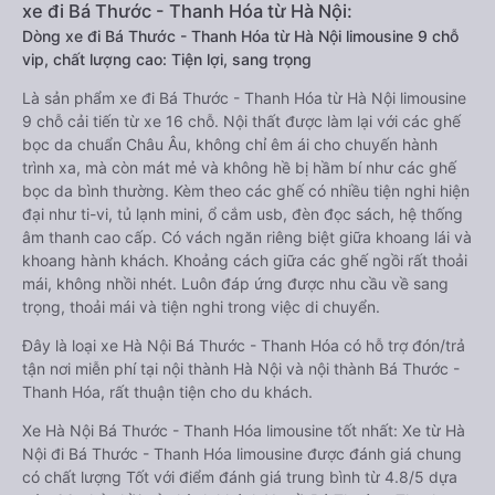
xe đi Bá Thước - Thanh Hóa từ Hà Nội:
Dòng xe đi Bá Thước - Thanh Hóa từ Hà Nội limousine 9 chỗ
vip, chất lượng cao: Tiện lợi, sang trọng
Là sản phẩm xe đi Bá Thước - Thanh Hóa từ Hà Nội limousine
9 chỗ cải tiến từ xe 16 chỗ. Nội thất được làm lại với các ghế
bọc da chuẩn Châu Âu, không chỉ êm ái cho chuyến hành
trình xa, mà còn mát mẻ và không hề bị hầm bí như các ghế
bọc da bình thường. Kèm theo các ghế có nhiều tiện nghi hiện
đại như ti-vi, tủ lạnh mini, ổ cắm usb, đèn đọc sách, hệ thống
âm thanh cao cấp. Có vách ngăn riêng biệt giữa khoang lái và
khoang hành khách. Khoảng cách giữa các ghế ngồi rất thoải
mái, không nhồi nhét. Luôn đáp ứng được nhu cầu về sang
trọng, thoải mái và tiện nghi trong việc di chuyển.
Đây là loại xe Hà Nội Bá Thước - Thanh Hóa có hỗ trợ đón/trả
tận nơi miễn phí tại nội thành Hà Nội và nội thành Bá Thước -
Thanh Hóa, rất thuận tiện cho du khách.
Xe Hà Nội Bá Thước - Thanh Hóa limousine tốt nhất: Xe từ Hà
Nội đi Bá Thước - Thanh Hóa limousine được đánh giá chung
có chất lượng Tốt với điểm đánh giá trung bình từ 4.8/5 dựa