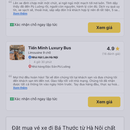
Lên xe định chợp mắt một chút, ai ngờ ngủ một mạch tới nơi luôn. Tỉnh dậy
thấy đã đến Pù Luông rồi, người còn nguyên, hành lý còn đủ. Dịch vụ quá uy
tín, xe sạch sẽ, thoải mái, sắp xếp đón trả khách hợp lý nên đi rất tiện, 5 sao
không cần suy nghĩ. Giá cả phù hợp, trải nghiệm rất tốt. Sẽ tiếp tục ủng hộ
Xem thêm
và giới thiệu cho bạn bè khi có nhu cầu.
Xác nhận chỗ ngay lập tức
Xem giá
Tiến Minh Luxury Bus
4.9
Limousine 9 chỗ
(16 đánh giá)
Nhà Hát Lớn Hà Nội
4 giờ 30 phút
Nhà hàng Đặc Sản Pù Luông
Mọi thứ đều hoàn hảo! Tài xế đón chúng tôi tại khách sạn và đưa chúng tôi
đến khách sạn khi đến nơi. Giao tiếp tốt với nhà mạng. Chúng tôi đã nhận
được tất cả thông tin vào ngày hôm trước. Tay đua hàng đầu, thực sự hoàn
hảo! 👍
Xem thêm
Xác nhận chỗ ngay lập tức
Xem giá
Đặt mua vé xe đi Bá Thước từ Hà Nội chất