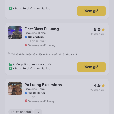
Xác nhận chỗ ngay lập tức
Xem giá
First Class Puluong
5.0
Limousine 11 chỗ
(1 đánh giá)
13 Hàng Muối
4 giờ 30 phút
Gateway Inn Pu Luong
Tài xế thân thiện và nhiệt tình, chuyến đi rất thoải mái.
Không cần thanh toán trước
Xem giá
Xác nhận chỗ ngay lập tức
Pu Luong Excursions
4.5
Limousine 9 chỗ
(22 đánh giá)
Phố Cổ Hà Nội
5 giờ
Gateway Inn Puluong
Lái xe an toàn
+2