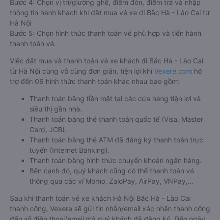
Bước 4: Chọn vị trí/giường ghế, điểm đón, điểm trả và nhập
thông tin hành khách khi đặt mua vé xe đi Bắc Hà - Lào Cai từ
Hà Nội
Bước 5: Chọn hình thức thanh toán vé phù hợp và tiến hành
thanh toán vé.
Việc đặt mua và thanh toán vé xe khách đi Bắc Hà - Lào Cai
từ Hà Nội cũng vô cùng đơn giản, tiện lợi khi
Vexere.com
hỗ
trợ đến 06 hình thức thanh toán khác nhau bao gồm:
Thanh toán bằng tiền mặt tại các cửa hàng tiện lợi và
siêu thị gần nhà.
Thanh toán bằng thẻ thanh toán quốc tế (Visa, Master
Card, JCB).
Thanh toán bằng thẻ ATM đã đăng ký thanh toán trực
tuyến (Internet Banking).
Thanh toán bằng hình thức chuyển khoản ngân hàng.
Bên cạnh đó, quý khách cũng có thể thanh toán vé
thông qua các ví Momo, ZaloPay, AirPay, VNPay,…
Sau khi thanh toán vé xe khách Hà Nội Bắc Hà - Lào Cai
thành công, Vexere sẽ gửi tin nhắn/email xác nhận thành công
đến số điện thoại/email mà quý khách đã đăng ký. Đến ngày