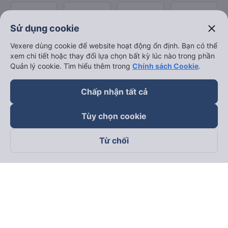
close
Sử dụng cookie
Vexere dùng cookie để website hoạt động ổn định. Bạn có thể
xem chi tiết hoặc thay đổi lựa chọn bất kỳ lúc nào trong phần
Quản lý cookie. Tìm hiểu thêm trong
Chính sách Cookie
.
Chấp nhận tất cả
Tùy chọn cookie
Từ chối
Theo dõi chúng tôi trên
Facebook
Tiktok
Youtube
Công ty TNHH Thương Mại Dịch Vụ Vexere
Địa chỉ đăng ký kinh doanh: 8C Chữ Đồng Tử, Phường Tân