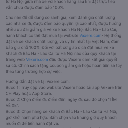
từ Hà Nội giữa nhà xe với khách hàng sau khi đặt trực tiếp
vẫn chưa được đảm bảo 100%.
Cho nên để dễ dàng so sánh giá, xem đánh giá chất lượng
các nhà xe đi, được đảm bảo quyền lợi cao nhất, được hưởng
nhiều ưu đãi giảm giá vé xe khách Hà Nội Bắc Hà - Lào Cai,
hành khách có thể đặt mua tại website
Vexere.com
- Hệ thống
đặt vé xe khách chất lượng, và uy tín nhất tại Việt Nam, đảm
bảo giữ chỗ 100%. Đối với bất cứ giao dịch đặt mua vé xe
khách đi Bắc Hà - Lào Cai từ Hà Nội nào của quý khách tại
trang web
Vexere.com
đều được Vexere cam kết giải quyết
sự cố. Chính sách tặng coupon giảm giá hoặc hoàn tiền sẽ tùy
theo từng trường hợp sự việc.
Hướng dẫn đặt vé tại Vexere.com:
Bước 1: Truy cập vào website Vexere hoặc tải app Vexere trên
CH Play hoặc App Store.
Bước 2: Chọn điểm đi, điểm đến, ngày đi, sau đó chọn “TÌM
VÉ XE”.
Bước 3: Chọn hãng xe khách đi Bắc Hà - Lào Cai từ Hà Nội,
giờ khởi hành phù hợp. Bấm chọn vào khung giờ quý khách
muốn đi để tiến hành đặt vé.