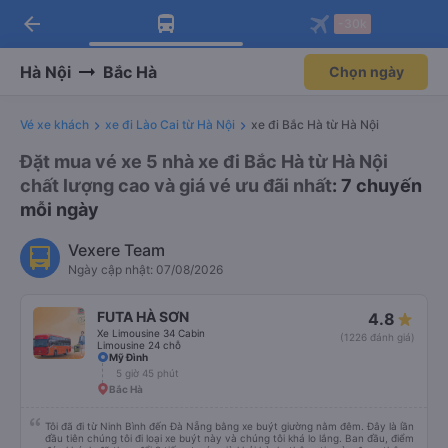
arrow_back
Tải app Vexere ngay!
Tải app Vexere
-30k
Mở app
Mở app
Nhận ưu đãi thành viên độc
-30k/ghế khi đặt vé máy bay qua
quyền
app
Hà Nội
Bắc Hà
Chọn ngày
Vé xe khách
xe đi Lào Cai từ Hà Nội
xe đi Bắc Hà từ Hà Nội
Đặt mua vé xe 5 nhà xe đi Bắc Hà từ Hà Nội
chất lượng cao và giá vé ưu đãi nhất
: 7 chuyến
mỗi ngày
Vexere Team
Ngày cập nhật: 07/08/2026
FUTA HÀ SƠN
4.8
Xe Limousine 34 Cabin
(1226 đánh giá)
Limousine 24 chỗ
Mỹ Đình
5 giờ 45 phút
Bắc Hà
Tôi đã đi từ Ninh Bình đến Đà Nẵng bằng xe buýt giường nằm đêm. Đây là lần
đầu tiên chúng tôi đi loại xe buýt này và chúng tôi khá lo lắng. Ban đầu, điểm