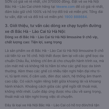
SƠN có giá vé rẻ nhất, chỉ 370000 đồng. Đặt vé xe Hà Nội
Bắc Hà - Lào Cai chính hãng tại
Vexere.com
để có giá rẻ nhất,
đảm bảo giữ chỗ 100% và hỗ trợ đổi trả vé miễn phí. Tổng đài
tư vấn, đặt vé và đổi trả vé miễn phí:
1900 888684
.
3. Giới thiệu, tư vấn các dòng xe chạy tuyến đường
xe đi Bắc Hà - Lào Cai từ Hà Nội:
Dòng xe đi Bắc Hà - Lào Cai từ Hà Nội limousine 9 chỗ vip,
chất lượng cao: Tiện lợi, sang trọng
Là sản phẩm xe đi Bắc Hà - Lào Cai từ Hà Nội limousine 9 chỗ
cải tiến từ xe 16 chỗ. Nội thất được làm lại với các ghế bọc da
chuẩn Châu Âu, không chỉ êm ái cho chuyến hành trình xa, mà
còn mát mẻ và không hề bị hầm bí như các ghế bọc da bình
thường. Kèm theo các ghế có nhiều tiện nghi hiện đại như ti-
vi, tủ lạnh mini, ổ cắm usb, đèn đọc sách, hệ thống âm thanh
cao cấp. Có vách ngăn riêng biệt giữa khoang lái và khoang
hành khách. Khoảng cách giữa các ghế ngồi rất thoải mái,
không nhồi nhét. Luôn đáp ứng được nhu cầu về sang trọng,
thoải mái và tiện nghi trong việc di chuyển.
Đây là loại xe Hà Nội Bắc Hà - Lào Cai có hỗ trợ đón/trả tận