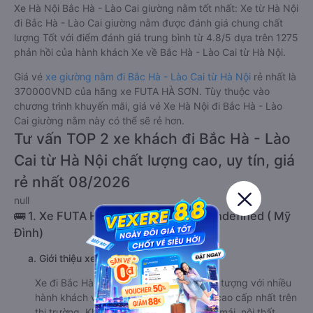
Xe Hà Nội Bắc Hà - Lào Cai giường nằm tốt nhất: Xe từ Hà Nội
đi Bắc Hà - Lào Cai giường nằm được đánh giá chung chất
lượng Tốt với điểm đánh giá trung bình từ 4.8/5 dựa trên 1275
phản hồi của hành khách Xe về Bắc Hà - Lào Cai từ Hà Nội.
Giá vé
xe giường nằm đi Bắc Hà - Lào Cai từ Hà Nội
rẻ nhất là
370000VND của hãng xe FUTA HÀ SƠN. Tùy thuộc vào
chương trình khuyến mãi, giá vé Xe Hà Nội đi Bắc Hà - Lào
Cai giường nằm này có thể sẽ rẻ hơn.
Tư vấn TOP 2 xe khách đi Bắc Hà - Lào
Cai từ Hà Nội chất lượng cao, uy tín, giá
rẻ nhất 08/2026
null
🚌 1. Xe FUTA HÀ SƠN khởi hành tại undefined ( Mỹ
Đình)
a. Giới thiệu xe FUTA HÀ SƠN
Xe đi Bắc Hà - Lào Cai từ Hà Nội gây ấn tượng với nhiều
hành khách với hệ thống xe chất lượng cao cấp nhất trên
thị trường. Không gian xe rộng rãi, thoải mái, nội thất