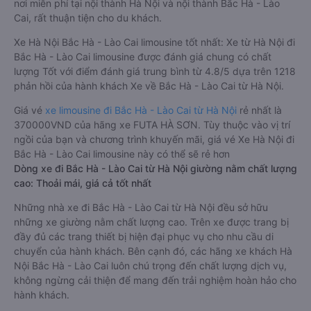
nơi miễn phí tại nội thành Hà Nội và nội thành Bắc Hà - Lào
Cai, rất thuận tiện cho du khách.
Xe Hà Nội Bắc Hà - Lào Cai limousine tốt nhất: Xe từ Hà Nội đi
Bắc Hà - Lào Cai limousine được đánh giá chung có chất
lượng Tốt với điểm đánh giá trung bình từ 4.8/5 dựa trên 1218
phản hồi của hành khách Xe về Bắc Hà - Lào Cai từ Hà Nội.
Giá vé
xe limousine đi Bắc Hà - Lào Cai từ Hà Nội
rẻ nhất là
370000VND của hãng xe FUTA HÀ SƠN. Tùy thuộc vào vị trí
ngồi của bạn và chương trình khuyến mãi, giá vé Xe Hà Nội đi
Bắc Hà - Lào Cai limousine này có thể sẽ rẻ hơn
Dòng xe đi Bắc Hà - Lào Cai từ Hà Nội giường nằm chất lượng
cao: Thoải mái, giá cả tốt nhất
Những nhà xe đi Bắc Hà - Lào Cai từ Hà Nội đều sở hữu
những xe giường nằm chất lượng cao. Trên xe được trang bị
đầy đủ các trang thiết bị hiện đại phục vụ cho nhu cầu di
chuyển của hành khách. Bên cạnh đó, các hãng xe khách Hà
Nội Bắc Hà - Lào Cai luôn chú trọng đến chất lượng dịch vụ,
không ngừng cải thiện để mang đến trải nghiệm hoàn hảo cho
hành khách.