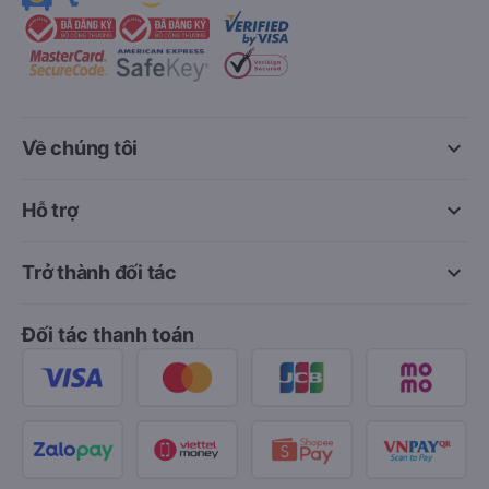
keyboard_arrow_down
Về chúng tôi
keyboard_arrow_down
Hỗ trợ
keyboard_arrow_down
Trở thành đối tác
Đối tác thanh toán