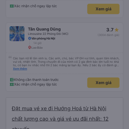
Xác nhận chỗ ngay lập tức
Xem giá
Tân Quang Dũng
3.7
Limousine 22 Phòng Đôi (WC)
(3004 đánh giá)
Văn phòng Hà Nội
14 giờ
Lao Bảo
Các bạn nữ lễ tân xinh iu. Các anh, chú, bác VP ĐH vui tính, quan tâm khách,
vui vẻ, nhiệt tình. Trong chuyến đi của mình có 2 gia đình bác lớn tuổi nc khá
to, có bạn nv nhắc nhở thì 2 bác mắng lại bạn ấy. Nếu 2 bác ấy có đánh giá
xấu thì mình ngược lại nha. Bạn ấy nhắc nhở rất đúng. 2 bác nói rất to. To
Xem thêm
đến lỗi mình ngủ còn mơ được câu chuyện các bác nói với nhau xuất hiện
trong giấc mơ của mình luôn. Nên nếu bạn ấy bị phản ánh thì đừng trừ lương
bạn ấy nha. Nếu bạn ấy bị trừ thì bảo bạn ấy liên hệ sđt của mình, mình hỗ
Không cần thanh toán trước
Xem giá
trợ ạ. Số mình đuôi 666, chuyến ĐH-NT ngày 16/1. À các bạn nữ lễ tân xinh
Xác nhận chỗ ngay lập tức
iu còn đổi cho mình phòng đơn sang đôi xong còn note là (một mình) yêu
luôn. Nhưng phòng đôi mà nằm một thì mỗi lần xe rẽ 1 cái là ✈️ Ít đi xe khách
nhưng đủ để đánh giá 10/10.
Đặt mua vé xe đi Hướng Hoá từ Hà Nội
chất lượng cao và giá vé ưu đãi nhất: 12