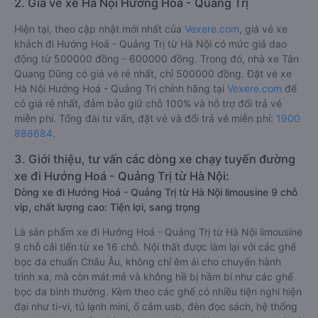
2. Giá vé xe Hà Nội Hướng Hoá - Quảng Trị
Hiện tại, theo cập nhật mới nhất của
Vexere.com
, giá vé xe
khách đi Hướng Hoá - Quảng Trị từ Hà Nội có mức giá dao
động từ 500000 đồng - 600000 đồng. Trong đó, nhà xe Tân
Quang Dũng có giá vé rẻ nhất, chỉ 500000 đồng. Đặt vé xe
Hà Nội Hướng Hoá - Quảng Trị chính hãng tại
Vexere.com
để
có giá rẻ nhất, đảm bảo giữ chỗ 100% và hỗ trợ đổi trả vé
miễn phí. Tổng đài tư vấn, đặt vé và đổi trả vé miễn phí:
1900
888684
.
3. Giới thiệu, tư vấn các dòng xe chạy tuyến đường
xe đi Hướng Hoá - Quảng Trị từ Hà Nội:
Dòng xe đi Hướng Hoá - Quảng Trị từ Hà Nội limousine 9 chỗ
vip, chất lượng cao: Tiện lợi, sang trọng
Là sản phẩm xe đi Hướng Hoá - Quảng Trị từ Hà Nội limousine
9 chỗ cải tiến từ xe 16 chỗ. Nội thất được làm lại với các ghế
bọc da chuẩn Châu Âu, không chỉ êm ái cho chuyến hành
trình xa, mà còn mát mẻ và không hề bị hầm bí như các ghế
bọc da bình thường. Kèm theo các ghế có nhiều tiện nghi hiện
đại như ti-vi, tủ lạnh mini, ổ cắm usb, đèn đọc sách, hệ thống