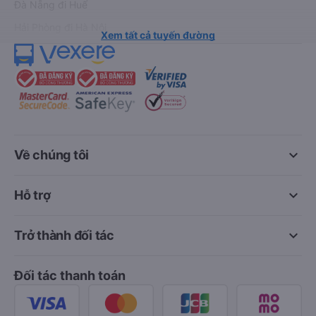
Đà Nẵng đi Huế
Hải Phòng đi Hà Nội
Xem tất cả tuyến đường
keyboard_arrow_down
Về chúng tôi
keyboard_arrow_down
Hỗ trợ
keyboard_arrow_down
Trở thành đối tác
Đối tác thanh toán