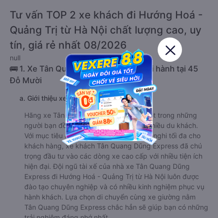
Tư vấn TOP 2 xe khách đi Hướng Hoá -
Quảng Trị từ Hà Nội chất lượng cao, uy
tín, giá rẻ nhất 08/2026
null
🚌 1. Xe Tân Quang Dũng Express khởi hành tại 45
Đỗ Mười
a. Giới thiệu xe Tân Quang Dũng Express
Hãng xe Tân Quang Dũng Express là một trong những
người bạn đồng hành đáng tin cậy với nhiều du khách.
Với mục tiêu đem lại sự thoải mái và tiện nghi tối đa cho
khách hàng, xe khách Tân Quang Dũng Express đã chú
trọng đầu tư vào các dòng xe cao cấp với nhiều tiện ích
hiện đại. Đội ngũ tài xế của nhà xe Tân Quang Dũng
Express đi Hướng Hoá - Quảng Trị từ Hà Nội luôn được
đào tạo chuyên nghiệp và có nhiều kinh nghiệm phục vụ
hành khách. Lựa chọn di chuyển cùng xe giường nằm
Tân Quang Dũng Express chắc hẳn sẽ giúp bạn có những
trải nghiệm đáng nhớ nhất.