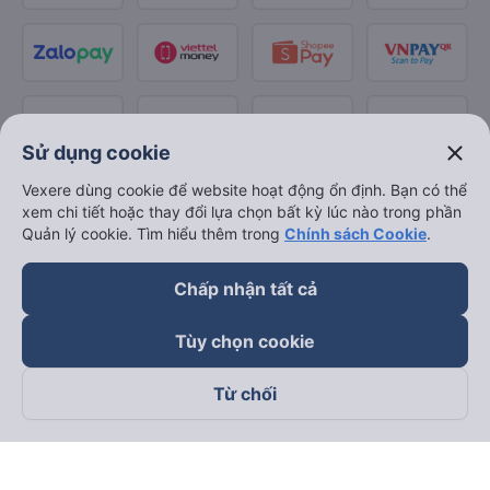
close
Sử dụng cookie
Vexere dùng cookie để website hoạt động ổn định. Bạn có thể
xem chi tiết hoặc thay đổi lựa chọn bất kỳ lúc nào trong phần
Quản lý cookie. Tìm hiểu thêm trong
Chính sách Cookie
.
Chấp nhận tất cả
Tùy chọn cookie
Từ chối
Theo dõi chúng tôi trên
Facebook
Tiktok
Youtube