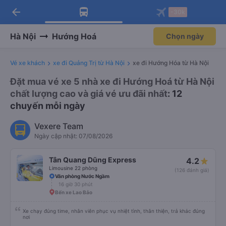
arrow_back
Tải app Vexere ngay!
Tải app Vexere
-30k
Mở app
Mở app
Nhận ưu đãi thành viên độc
-30k/ghế khi đặt vé máy bay qua
quyền
app
Hà Nội
Hướng Hoá
Chọn ngày
Vé xe khách
xe đi Quảng Trị từ Hà Nội
xe đi Hướng Hóa từ Hà Nội
Đặt mua vé xe 5 nhà xe đi Hướng Hoá từ Hà Nội
chất lượng cao và giá vé ưu đãi nhất
: 12
chuyến mỗi ngày
Vexere Team
Ngày cập nhật: 07/08/2026
Tân Quang Dũng Express
4.2
Limousine 22 phòng
(126 đánh giá)
Văn phòng Nước Ngầm
16 giờ 30 phút
Bến xe Lao Bảo
Xe chạy đúng time, nhân viên phục vụ nhiệt tình, thân thiện, trả khác đúng
nơi