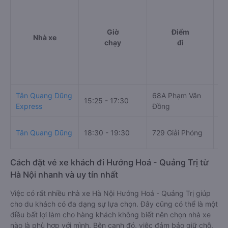
Giờ
Điểm
Nhà xe
chạy
đi
Tân Quang Dũng
68A Phạm Văn
Số
15:25 - 17:30
Express
Đồng
La
Số
Tân Quang Dũng
18:30 - 19:30
729 Giải Phóng
La
Cách đặt vé xe khách đi Hướng Hoá - Quảng Trị từ
Hà Nội nhanh và uy tín nhất
Việc có rất nhiều nhà xe Hà Nội Hướng Hoá - Quảng Trị giúp
cho du khách có đa dạng sự lựa chọn. Đây cũng có thể là một
điều bất lợi làm cho hàng khách không biết nên chọn nhà xe
nào là phù hợp với mình. Bên cạnh đó, việc đảm bảo giữ chỗ,