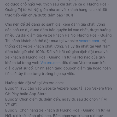
có được chỗ ngồi yêu thích sau khi đặt vé xe đi Hướng Hoá -
Quảng Trị từ Hà Nội giữa nhà xe với khách hàng sau khi đặt
trực tiếp vẫn chưa được đảm bảo 100%.
Cho nên để dễ dàng so sánh giá, xem đánh giá chất lượng
các nhà xe đi, được đảm bảo quyền lợi cao nhất, được hưởng
nhiều ưu đãi giảm giá vé xe khách Hà Nội Hướng Hoá - Quảng
Trị, hành khách có thể đặt mua tại website
Vexere.com
- Hệ
thống đặt vé xe khách chất lượng, và uy tín nhất tại Việt Nam,
đảm bảo giữ chỗ 100%. Đối với bất cứ giao dịch đặt mua vé
xe khách đi Hướng Hoá - Quảng Trị từ Hà Nội nào của quý
khách tại trang web
Vexere.com
đều được Vexere cam kết
giải quyết sự cố. Chính sách tặng coupon giảm giá hoặc hoàn
tiền sẽ tùy theo từng trường hợp sự việc.
Hướng dẫn đặt vé tại Vexere.com:
Bước 1: Truy cập vào website Vexere hoặc tải app Vexere trên
CH Play hoặc App Store.
Bước 2: Chọn điểm đi, điểm đến, ngày đi, sau đó chọn “TÌM
VÉ XE”.
Bước 3: Chọn hãng xe khách đi Hướng Hoá - Quảng Trị từ Hà
Nội, giờ khởi hành phù hợp. Bấm chọn vào khung giờ quý