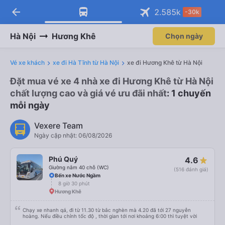
arrow_back
2.585
k
-30k
Hà Nội
Hương Khê
Chọn ngày
Vé xe khách
xe đi Hà Tĩnh từ Hà Nội
xe đi Hương Khê từ Hà Nội
Đặt mua vé xe 4 nhà xe đi Hương Khê từ Hà Nội
chất lượng cao và giá vé ưu đãi nhất
: 1 chuyến
mỗi ngày
Vexere Team
Ngày cập nhật: 06/08/2026
Phú Quý
4.6
Giường nằm 40 chỗ (WC)
(516 đánh giá)
Bến xe Nước Ngầm
8 giờ 30 phút
Hương Khê
Chạy xe nhanh qá, đi từ 11.30 từ bắc nghèn mà 4.20 đã tới 27 nguyễn
hoàng. Nếu điều chỉnh tốc độ , thời gian tới nơi khoảng 6:00 thì tuyệt vời