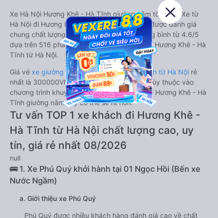
Xe Hà Nội Hương Khê - Hà Tĩnh giường nằm tốt nhất: Xe từ
Hà Nội đi Hương Khê - Hà Tĩnh giường nằm được đánh giá
chung chất lượng Tốt với điểm đánh giá trung bình từ 4.6/5
dựa trên 516 phản hồi của hành khách Xe về Hương Khê - Hà
Tĩnh từ Hà Nội.
Giá vé
xe giường nằm đi Hương Khê - Hà Tĩnh từ Hà Nội
rẻ
nhất là 300000VND của hãng xe Phú Quý. Tùy thuộc vào
chương trình khuyến mãi, giá vé Xe Hà Nội đi Hương Khê - Hà
Tĩnh giường nằm này có thể sẽ rẻ hơn.
Tư vấn TOP 1 xe khách đi Hương Khê -
Hà Tĩnh từ Hà Nội chất lượng cao, uy
tín, giá rẻ nhất 08/2026
null
🚌 1. Xe Phú Quý khởi hành tại 01 Ngọc Hồi (Bến xe
Nước Ngầm)
a. Giới thiệu xe Phú Quý
Phú Quý được nhiều khách hàng đánh giá cao về chất