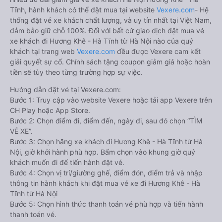
Tĩnh, hành khách có thể đặt mua tại website
Vexere.com
- Hệ
thống đặt vé xe khách chất lượng, và uy tín nhất tại Việt Nam,
đảm bảo giữ chỗ 100%. Đối với bất cứ giao dịch đặt mua vé
xe khách đi Hương Khê - Hà Tĩnh từ Hà Nội nào của quý
khách tại trang web
Vexere.com
đều được Vexere cam kết
giải quyết sự cố. Chính sách tặng coupon giảm giá hoặc hoàn
tiền sẽ tùy theo từng trường hợp sự việc.
Hướng dẫn đặt vé tại Vexere.com:
Bước 1: Truy cập vào website Vexere hoặc tải app Vexere trên
CH Play hoặc App Store.
Bước 2: Chọn điểm đi, điểm đến, ngày đi, sau đó chọn “TÌM
VÉ XE”.
Bước 3: Chọn hãng xe khách đi Hương Khê - Hà Tĩnh từ Hà
Nội, giờ khởi hành phù hợp. Bấm chọn vào khung giờ quý
khách muốn đi để tiến hành đặt vé.
Bước 4: Chọn vị trí/giường ghế, điểm đón, điểm trả và nhập
thông tin hành khách khi đặt mua vé xe đi Hương Khê - Hà
Tĩnh từ Hà Nội
Bước 5: Chọn hình thức thanh toán vé phù hợp và tiến hành
thanh toán vé.