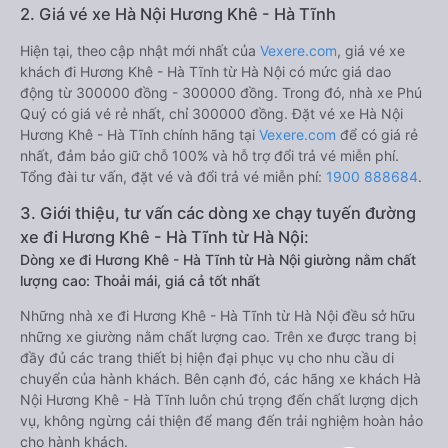
2. Giá vé xe Hà Nội Hương Khê - Hà Tĩnh
Hiện tại, theo cập nhật mới nhất của
Vexere.com
, giá vé xe
khách đi Hương Khê - Hà Tĩnh từ Hà Nội có mức giá dao
động từ 300000 đồng - 300000 đồng. Trong đó, nhà xe Phú
Quý có giá vé rẻ nhất, chỉ 300000 đồng. Đặt vé xe Hà Nội
Hương Khê - Hà Tĩnh chính hãng tại
Vexere.com
để có giá rẻ
nhất, đảm bảo giữ chỗ 100% và hỗ trợ đổi trả vé miễn phí.
Tổng đài tư vấn, đặt vé và đổi trả vé miễn phí:
1900 888684
.
3. Giới thiệu, tư vấn các dòng xe chạy tuyến đường
xe đi Hương Khê - Hà Tĩnh từ Hà Nội:
Dòng xe đi Hương Khê - Hà Tĩnh từ Hà Nội giường nằm chất
lượng cao: Thoải mái, giá cả tốt nhất
Những nhà xe đi Hương Khê - Hà Tĩnh từ Hà Nội đều sở hữu
những xe giường nằm chất lượng cao. Trên xe được trang bị
đầy đủ các trang thiết bị hiện đại phục vụ cho nhu cầu di
chuyển của hành khách. Bên cạnh đó, các hãng xe khách Hà
Nội Hương Khê - Hà Tĩnh luôn chú trọng đến chất lượng dịch
vụ, không ngừng cải thiện để mang đến trải nghiệm hoàn hảo
cho hành khách.