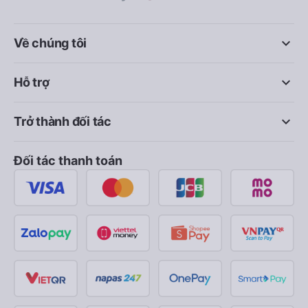
keyboard_arrow_down
Về chúng tôi
keyboard_arrow_down
Hỗ trợ
keyboard_arrow_down
Trở thành đối tác
Đối tác thanh toán