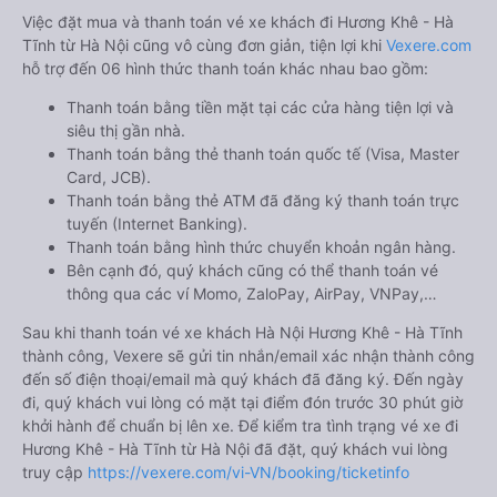
Việc đặt mua và thanh toán vé xe khách đi Hương Khê - Hà
Tĩnh từ Hà Nội cũng vô cùng đơn giản, tiện lợi khi
Vexere.com
hỗ trợ đến 06 hình thức thanh toán khác nhau bao gồm:
Thanh toán bằng tiền mặt tại các cửa hàng tiện lợi và
siêu thị gần nhà.
Thanh toán bằng thẻ thanh toán quốc tế (Visa, Master
Card, JCB).
Thanh toán bằng thẻ ATM đã đăng ký thanh toán trực
tuyến (Internet Banking).
Thanh toán bằng hình thức chuyển khoản ngân hàng.
Bên cạnh đó, quý khách cũng có thể thanh toán vé
thông qua các ví Momo, ZaloPay, AirPay, VNPay,…
Sau khi thanh toán vé xe khách Hà Nội Hương Khê - Hà Tĩnh
thành công, Vexere sẽ gửi tin nhắn/email xác nhận thành công
đến số điện thoại/email mà quý khách đã đăng ký. Đến ngày
đi, quý khách vui lòng có mặt tại điểm đón trước 30 phút giờ
khởi hành để chuẩn bị lên xe. Để kiểm tra tình trạng vé xe đi
Hương Khê - Hà Tĩnh từ Hà Nội đã đặt, quý khách vui lòng
truy cập
https://vexere.com/vi-VN/booking/ticketinfo