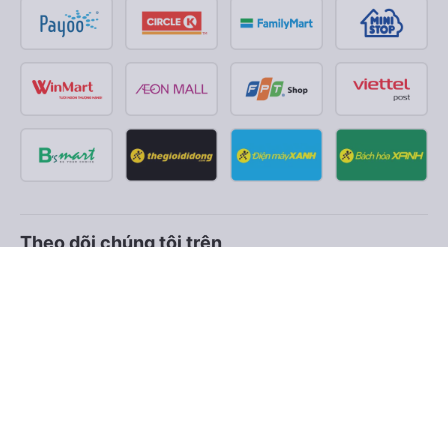
Theo dõi chúng tôi trên
Facebook
Tiktok
Youtube
Công ty TNHH Thương Mại Dịch Vụ Vexere
Địa chỉ đăng ký kinh doanh: 8C Chữ Đồng Tử, Phường Tân
Sơn Nhất, TP. Hồ Chí Minh, Việt Nam
Địa chỉ
:
Lầu 2, toà nhà H3 Circo Hoàng Diệu, 384 Hoàng Diệu,
Phường Khánh Hội, TP Hồ Chí Minh, Việt Nam
Tầng 3, toà nhà 101 Láng Hạ, 101 Láng Hạ, Phường Láng, TP.