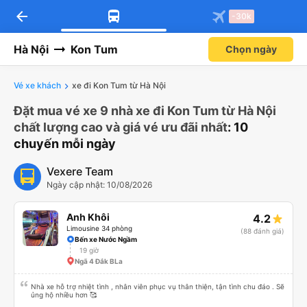
arrow_back
-30k
Hà Nội
Kon Tum
Chọn ngày
Vé xe khách
xe đi Kon Tum từ Hà Nội
Đặt mua vé xe 9 nhà xe đi Kon Tum từ Hà Nội
chất lượng cao và giá vé ưu đãi nhất
: 10
chuyến mỗi ngày
Vexere Team
Ngày cập nhật: 10/08/2026
Anh Khôi
4.2
Limousine 34 phòng
(88 đánh giá)
Bến xe Nước Ngầm
19 giờ
Ngã 4 Đắk BLa
Nhà xe hỗ trợ nhiệt tình , nhân viên phục vụ thân thiện, tận tình chu đáo . Sẽ
ủng hộ nhiều hơn 🥰