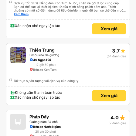
Dịch vụ tốt từ Đà Nẵng đến Kon Tum. Nước, chăn và gối được cung cấp.
Bạn có thể sạc lại thiết bị điện tử của mình bằng phích cắm usb. Thỉnh
thoảng có một số điểm dừng để tiếp đón/đón người để bạn có thể đến muộn
hơn một chút so với mô tả. (Lưu ý: chúng tôi hiểu và nói được một chút
Xem thêm
tiếng Việt)
Xác nhận chỗ ngay lập tức
Xem giá
Thiên Trung
3.7
Limousine 34 giường
(54 đánh giá)
49 Ngọc Hồi
17 giờ 50 phút
Bến xe Kon Tum
Tôi thực sự ấn tượng với dịch vụ của công ty.
Không cần thanh toán trước
Xem giá
Xác nhận chỗ ngay lập tức
star_rate
Pháp Đấy
4.0
Giường nằm 34 chỗ
(2 đánh giá)
Bến xe Nước Ngầm
20 giờ 30 phút