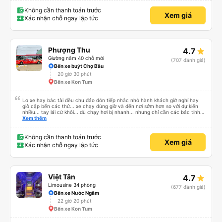
Không cần thanh toán trước
Xem giá
Xác nhận chỗ ngay lập tức
Phượng Thu
4.7
Giường nằm 40 chỗ mới
(707 đánh giá)
Bến xe buýt Chợ Bầu
20 giờ 30 phút
Bến xe Kon Tum
Lơ xe hay bác tài đều chu đáo đón tiếp nhắc nhở hành khách giờ nghỉ hay
giờ cập bến các thứ... xe chạy đúng giờ và đến nơi sớm hơn so với dự kiến
nhiều... tay lái cừ khôi... dù chạy hơi bị nhanh... nhưng chỉ cần các bác tỉnh
táo sức khoẻ đầy đủ và tay lái cứng cáp là được. Tiện nghi rất sạch sẽ và
Xem thêm
thơm tho, lên phát nằm xíu là ngủ được, dễ ngủ... mà động cơ xe chạy không
ồn nhưng không biết người khác sao nhưng mình hơi bị ù tai khi nghe tiếng
máy chạy lâu. Thích hợp và tiện nghi cho ai có nhu cầu từ tphcm (bến xe
Không cần thanh toán trước
Xem giá
miền đông) lên Măng Đen chơi nhé!
Xác nhận chỗ ngay lập tức
Việt Tân
4.7
Limousine 34 phòng
(677 đánh giá)
Bến xe Nước Ngầm
22 giờ 20 phút
Bến xe Kon Tum