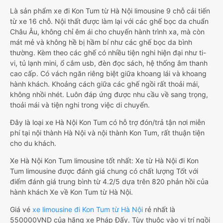
Là sản phẩm xe đi Kon Tum từ Hà Nội limousine 9 chỗ cải tiến
từ xe 16 chỗ. Nội thất được làm lại với các ghế bọc da chuẩn
Châu Âu, không chỉ êm ái cho chuyến hành trình xa, mà còn
mát mẻ và không hề bị hầm bí như các ghế bọc da bình
thường. Kèm theo các ghế có nhiều tiện nghi hiện đại như ti-
vi, tủ lạnh mini, ổ cắm usb, đèn đọc sách, hệ thống âm thanh
cao cấp. Có vách ngăn riêng biệt giữa khoang lái và khoang
hành khách. Khoảng cách giữa các ghế ngồi rất thoải mái,
không nhồi nhét. Luôn đáp ứng được nhu cầu về sang trọng,
thoải mái và tiện nghi trong việc di chuyển.
Đây là loại xe Hà Nội Kon Tum có hỗ trợ đón/trả tận nơi miễn
phí tại nội thành Hà Nội và nội thành Kon Tum, rất thuận tiện
cho du khách.
Xe Hà Nội Kon Tum limousine tốt nhất: Xe từ Hà Nội đi Kon
Tum limousine được đánh giá chung có chất lượng Tốt với
điểm đánh giá trung bình từ 4.2/5 dựa trên 820 phản hồi của
hành khách Xe về Kon Tum từ Hà Nội.
Giá vé
xe limousine đi Kon Tum từ Hà Nội
rẻ nhất là
550000VND của hãng xe Pháp Đấy. Tùy thuộc vào vị trí ngồi