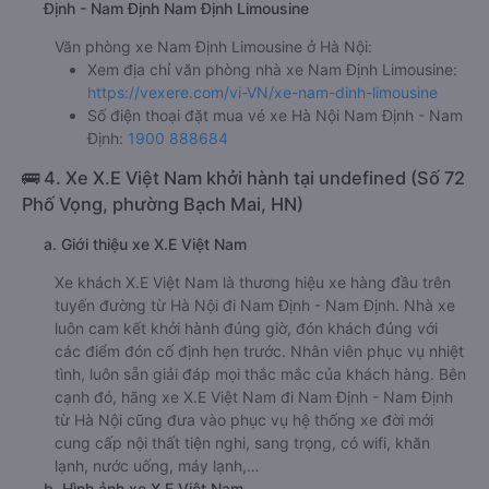
Định - Nam Định Nam Định Limousine
Văn phòng xe Nam Định Limousine ở Hà Nội:
Xem địa chỉ văn phòng nhà xe Nam Định Limousine:
https://vexere.com/vi-VN/xe-nam-dinh-limousine
Số điện thoại đặt mua vé xe Hà Nội Nam Định - Nam
Định:
1900 888684
🚌 4. Xe X.E Việt Nam khởi hành tại undefined (Số 72
Phố Vọng, phường Bạch Mai, HN)
a. Giới thiệu xe X.E Việt Nam
Xe khách X.E Việt Nam là thương hiệu xe hàng đầu trên
tuyến đường từ Hà Nội đi Nam Định - Nam Định. Nhà xe
luôn cam kết khởi hành đúng giờ, đón khách đúng với
các điểm đón cố định hẹn trước. Nhân viên phục vụ nhiệt
tình, luôn sẵn giải đáp mọi thắc mắc của khách hàng. Bên
cạnh đó, hãng xe X.E Việt Nam đi Nam Định - Nam Định
từ Hà Nội cũng đưa vào phục vụ hệ thống xe đời mới
cung cấp nội thất tiện nghi, sang trọng, có wifi, khăn
lạnh, nước uống, máy lạnh,…
b. Hình ảnh xe X.E Việt Nam