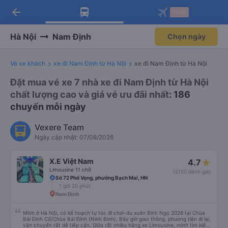
arrow_back
Tải app Vexere ngay!
Tải app Vexere
-30k
Mở app
Mở app
Nhận ưu đãi thành viên độc
-30k/ghế khi đặt vé máy bay qua
quyền
app
Hà Nội
Nam Định
Chọn ngày
Vé xe khách
xe đi Nam Định từ Hà Nội
xe đi Nam Định từ Hà Nội
Đặt mua vé xe 7 nhà xe đi Nam Định từ Hà Nội
chất lượng cao và giá vé ưu đãi nhất
: 186
chuyến mỗi ngày
Vexere Team
Ngày cập nhật: 07/08/2026
X.E Việt Nam
4.7
Limousine 11 chỗ
(2150 đánh giá)
Số 72 Phố Vọng, phường Bạch Mai, HN
1 giờ 20 phút
Nam Định
Mình ở Hà Nội, có kế hoạch tự túc đi chơi-du xuân Bính Ngọ 2026 tại Chùa
Bái Đính Cổ/Chùa Bái Đính (Ninh Bình). Bây giờ giao thông, phương tiện đi lại,
vận chuyển rất dễ tiếp cận. Giữa rất nhiều hãng xe Limousine, mình tìm kiếm