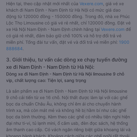
Hiện tại, theo cập nhật mới nhất của
Vexere.com
, giá vé xe
khách đi Nam Định - Nam Định từ Hà Nội có mức giá dao
động từ 120000 đồng - 150000 đồng. Trong đó, nhà xe Phúc
Lộc Thọ Limousine có giá vé rẻ nhất, chỉ 120000 đồng. Đặt vé
xe Hà Nội Nam Định - Nam Định chính hãng tại
Vexere.com
để
có giá rẻ nhất, đảm bảo giữ chỗ 100% và hỗ trợ đổi trả vé
miễn phí. Tổng đài tư vấn, đặt vé và đổi trả vé miễn phí:
1900
888684
.
3. Giới thiệu, tư vấn các dòng xe chạy tuyến đường
xe đi Nam Định - Nam Định từ Hà Nội:
Dòng xe đi Nam Định - Nam Định từ Hà Nội limousine 9 chỗ
vip, chất lượng cao: Tiện lợi, sang trọng
Là sản phẩm xe đi Nam Định - Nam Định từ Hà Nội limousine
9 chỗ cải tiến từ xe 16 chỗ. Nội thất được làm lại với các ghế
bọc da chuẩn Châu Âu, không chỉ êm ái cho chuyến hành
trình xa, mà còn mát mẻ và không hề bị hầm bí như các ghế
bọc da bình thường. Kèm theo các ghế có nhiều tiện nghi hiện
đại như ti-vi, tủ lạnh mini, ổ cắm usb, đèn đọc sách, hệ thống
âm thanh cao cấp. Có vách ngăn riêng biệt giữa khoang lái và
khoang hành khách. Khoảng cách giữa các ghế ngồi rất thoải