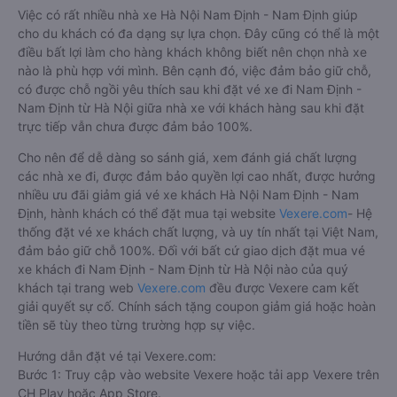
Việc có rất nhiều nhà xe Hà Nội Nam Định - Nam Định giúp
cho du khách có đa dạng sự lựa chọn. Đây cũng có thể là một
điều bất lợi làm cho hàng khách không biết nên chọn nhà xe
nào là phù hợp với mình. Bên cạnh đó, việc đảm bảo giữ chỗ,
có được chỗ ngồi yêu thích sau khi đặt vé xe đi Nam Định -
Nam Định từ Hà Nội giữa nhà xe với khách hàng sau khi đặt
trực tiếp vẫn chưa được đảm bảo 100%.
Cho nên để dễ dàng so sánh giá, xem đánh giá chất lượng
các nhà xe đi, được đảm bảo quyền lợi cao nhất, được hưởng
nhiều ưu đãi giảm giá vé xe khách Hà Nội Nam Định - Nam
Định, hành khách có thể đặt mua tại website
Vexere.com
- Hệ
thống đặt vé xe khách chất lượng, và uy tín nhất tại Việt Nam,
đảm bảo giữ chỗ 100%. Đối với bất cứ giao dịch đặt mua vé
xe khách đi Nam Định - Nam Định từ Hà Nội nào của quý
khách tại trang web
Vexere.com
đều được Vexere cam kết
giải quyết sự cố. Chính sách tặng coupon giảm giá hoặc hoàn
tiền sẽ tùy theo từng trường hợp sự việc.
Hướng dẫn đặt vé tại Vexere.com:
Bước 1: Truy cập vào website Vexere hoặc tải app Vexere trên
CH Play hoặc App Store.