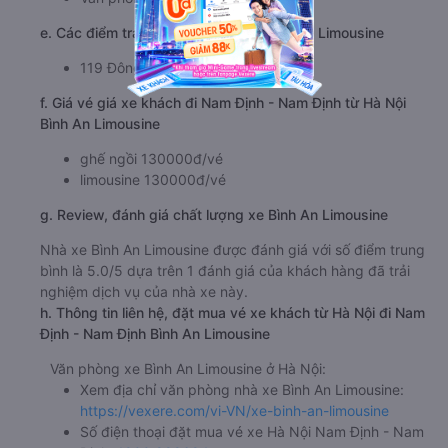
e. Các điểm trả khách của nhà xe Bình An Limousine
119 Đông A
f. Giá vé giá xe khách đi Nam Định - Nam Định từ Hà Nội
Bình An Limousine
ghế ngồi 130000đ/vé
limousine 130000đ/vé
g. Review, đánh giá chất lượng xe Bình An Limousine
Nhà xe Bình An Limousine được đánh giá với số điểm trung
bình là 5.0/5 dựa trên 1 đánh giá của khách hàng đã trải
nghiệm dịch vụ của nhà xe này.
h. Thông tin liên hệ, đặt mua vé xe khách từ Hà Nội đi Nam
Định - Nam Định Bình An Limousine
Văn phòng xe Bình An Limousine ở Hà Nội:
Xem địa chỉ văn phòng nhà xe Bình An Limousine:
https://vexere.com/vi-VN/xe-binh-an-limousine
Số điện thoại đặt mua vé xe Hà Nội Nam Định - Nam