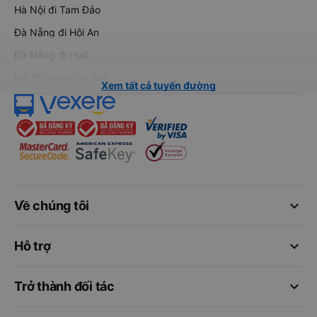
Hà Nội đi Tam Đảo
Đà Nẵng đi Hội An
Đà Nẵng đi Huế
Hải Phòng đi Hà Nội
Xem tất cả tuyến đường
keyboard_arrow_down
Về chúng tôi
keyboard_arrow_down
Hỗ trợ
keyboard_arrow_down
Trở thành đối tác