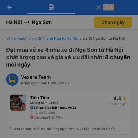
arrow_back
Tải app Vexere ngay!
Tải app Vexere
-30k
Mở app
Mở app
Nhận ưu đãi thành viên độc
-30k/ghế khi đặt vé máy bay qua
quyền
app
Hà Nội
Nga Sơn
Chọn ngày
Vé xe khách
xe đi Thanh Hóa từ Hà Nội
xe đi Nga Sơn từ Hà Nội
Đặt mua vé xe 4 nhà xe đi Nga Sơn từ Hà Nội
chất lượng cao và giá vé ưu đãi nhất
: 8 chuyến
mỗi ngày
Vexere Team
Ngày cập nhật: 09/08/2026
Tiến Tiến
4.0
Giường nằm 44 chỗ
(11 đánh giá)
Bến xe Giáp Bát - quầy vé 22
2 giờ 30 phút
Cây xăng Tiến Tiến
Nhà xe nằm thoải mãi ăn uống ngon mình đi xe tiến tiến nhiều lần rồi