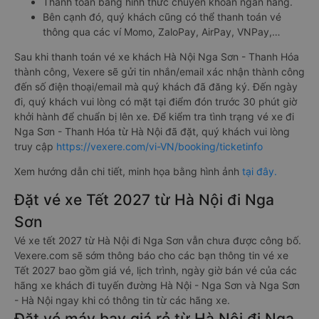
Thanh toán bằng hình thức chuyển khoản ngân hàng.
Bên cạnh đó, quý khách cũng có thể thanh toán vé
thông qua các ví Momo, ZaloPay, AirPay, VNPay,…
Sau khi thanh toán vé xe khách Hà Nội Nga Sơn - Thanh Hóa
thành công, Vexere sẽ gửi tin nhắn/email xác nhận thành công
đến số điện thoại/email mà quý khách đã đăng ký. Đến ngày
đi, quý khách vui lòng có mặt tại điểm đón trước 30 phút giờ
khởi hành để chuẩn bị lên xe. Để kiểm tra tình trạng vé xe đi
Nga Sơn - Thanh Hóa từ Hà Nội đã đặt, quý khách vui lòng
truy cập
https://vexere.com/vi-VN/booking/ticketinfo
Xem hướng dẫn chi tiết, minh họa bằng hình ảnh
tại đây.
Đặt vé xe Tết 2027 từ Hà Nội đi Nga
Sơn
Vé xe tết 2027 từ Hà Nội đi Nga Sơn vẫn chưa được công bố.
Vexere.com sẽ sớm thông báo cho các bạn thông tin vé xe
Tết 2027 bao gồm giá vé, lịch trình, ngày giờ bán vé của các
hãng xe khách đi tuyến đường Hà Nội - Nga Sơn và Nga Sơn
- Hà Nội ngay khi có thông tin từ các hãng xe.
Đặt vé máy bay giá rẻ từ Hà Nội đi Nga