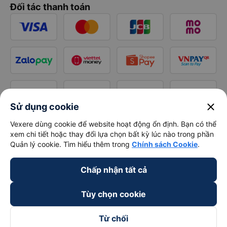
Đối tác thanh toán
close
Sử dụng cookie
Vexere dùng cookie để website hoạt động ổn định. Bạn có thể
xem chi tiết hoặc thay đổi lựa chọn bất kỳ lúc nào trong phần
Quản lý cookie. Tìm hiểu thêm trong
Chính sách Cookie
.
Chấp nhận tất cả
Tùy chọn cookie
Từ chối