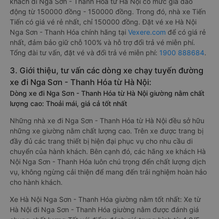
khách đi Nga Sơn - Thanh Hóa từ Hà Nội có mức giá dao
động từ 150000 đồng - 150000 đồng. Trong đó, nhà xe Tiến
Tiến có giá vé rẻ nhất, chỉ 150000 đồng. Đặt vé xe Hà Nội
Nga Sơn - Thanh Hóa chính hãng tại
Vexere.com
để có giá rẻ
nhất, đảm bảo giữ chỗ 100% và hỗ trợ đổi trả vé miễn phí.
Tổng đài tư vấn, đặt vé và đổi trả vé miễn phí:
1900 888684
.
3. Giới thiệu, tư vấn các dòng xe chạy tuyến đường
xe đi Nga Sơn - Thanh Hóa từ Hà Nội:
Dòng xe đi Nga Sơn - Thanh Hóa từ Hà Nội giường nằm chất
lượng cao: Thoải mái, giá cả tốt nhất
Những nhà xe đi Nga Sơn - Thanh Hóa từ Hà Nội đều sở hữu
những xe giường nằm chất lượng cao. Trên xe được trang bị
đầy đủ các trang thiết bị hiện đại phục vụ cho nhu cầu di
chuyển của hành khách. Bên cạnh đó, các hãng xe khách Hà
Nội Nga Sơn - Thanh Hóa luôn chú trọng đến chất lượng dịch
vụ, không ngừng cải thiện để mang đến trải nghiệm hoàn hảo
cho hành khách.
Xe Hà Nội Nga Sơn - Thanh Hóa giường nằm tốt nhất: Xe từ
Hà Nội đi Nga Sơn - Thanh Hóa giường nằm được đánh giá