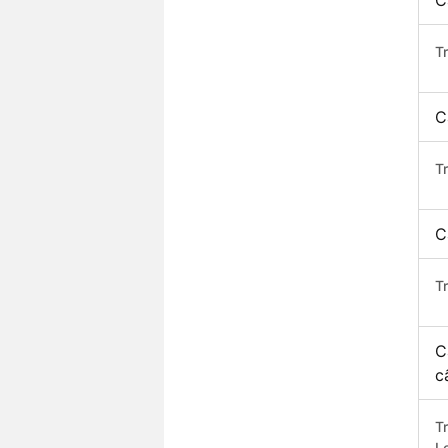
C
T
C
T
C
T
C
c
T
L