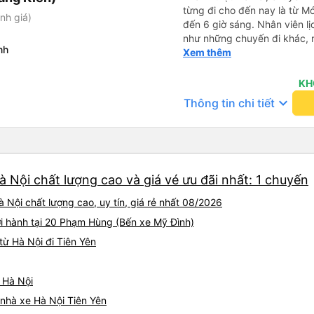
từng đi cho đến nay là từ Mó
nh giá)
đến 6 giờ sáng. Nhân viên lị
như những chuyến đi khác, rấ
nh
tục bóp còi. Tôi thức dậy lúc
Xem thêm
các tiện nghi thì sạch sẽ. Đ
giá rẻ, nhưng với một chiếc
KH
cao 159 cm, tôi có thể vừa v
keyboard_arrow_down
Thông tin chi tiết
USB hoạt động và với gói cướ
rất nhiều thứ để giải trí. N
thực sự duy nhất là một bà 
thoại. (không có nhiều việc
à Nội chất lượng cao và giá vé ưu đãi nhất: 1 chuyến
 Nội chất lượng cao, uy tín, giá rẻ nhất 08/2026
ởi hành tại 20 Phạm Hùng (Bến xe Mỹ Đình)
ừ Hà Nội đi Tiên Yên
ừ Hà Nội
á nhà xe Hà Nội Tiên Yên