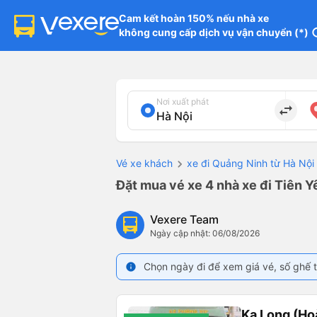
Cam kết hoàn 150% nếu nhà xe

không cung cấp dịch vụ vận chuyển (*)
in
Nơi xuất phát
import_export
Vé xe khách
xe đi Quảng Ninh từ Hà Nội
Đặt mua vé xe 4 nhà xe đi Tiên Y
Vexere Team
Ngày cập nhật: 06/08/2026
Chọn ngày đi để xem giá vé, số ghế t
info
Ka Long (Ho