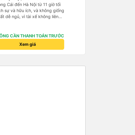
ng Cái đến Hà Nội từ 11 giờ tối
ch sự và hữu ích, và không giống
t dễ ngủ, vì tài xế không liên
 4:30 sáng để kịp đi vệ sinh, và
ây chắc chắn là một chiếc giường
 giường cỡ queen thấp với chiều
ÔNG CẦN THANH TOÁN TRƯỚC
ới giày và ba lô của mình. Cổng
Xem giá
c 8 gb/ngày của Viettel, tôi có
ước được cung cấp và điểm trừ
cô ồn ào đang nói chuyện điện
 để làm với hàng xóm của bạn!)