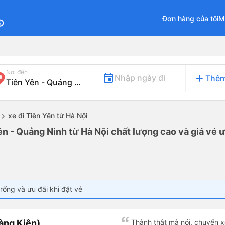
Đơn hàng của tôi
M
fo
Nơi đến
add
Nhập ngày đi
Thêm
xe đi Tiên Yên từ Hà Nội
ên - Quảng Ninh từ Hà Nội chất lượng cao và giá vé ư
rống và ưu đãi khi đặt vé
àng Kiên)
Thành thật mà nói, chuyến xe