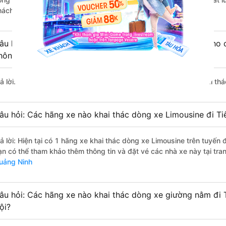
hách hàng).
âu hỏi: Có loại xe Hà Nội Tiên Yên - Quảng Ninh dành cho 
hông?
rả lời: Hiện tại chưa có nhà xe nào có loại xe giường nằm đôi khai th
âu hỏi: Các hãng xe nào khai thác dòng xe Limousine đi Ti
rả lời: Hiện tại có 1 hãng xe khai thác dòng xe Limousine trên tuyến
ạn có thể tham khảo thêm thông tin và đặt vé các nhà xe này tại tra
uảng Ninh
âu hỏi: Các hãng xe nào khai thác dòng xe giường nằm đi 
ội?