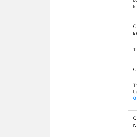
k
C
k
T
C
T
b
Q
C
N