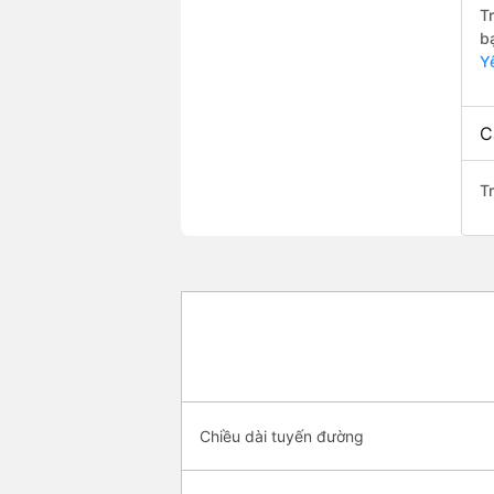
T
b
Y
C
T
Chiều dài tuyến đường