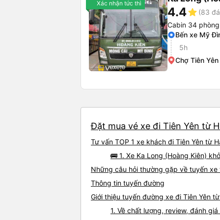
Xác nhận tức thì
4.4
star
(83 đá
Cabin 34 phòng
Bến xe Mỹ Đì
5h
Chợ Tiên Yên
Đặt mua vé xe đi Tiên Yên từ H
Tư vấn TOP 1 xe khách đi Tiên Yên từ Hà
🚌 1. Xe Ka Long (Hoàng Kiên) kh
Những câu hỏi thường gặp về tuyến xe t
Thông tin tuyến đường
Giới thiệu tuyến đường xe đi Tiên Yên t
1. Về chất lượng, review, đánh gi