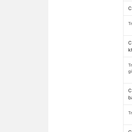
C
Tr
C
k
T
gi
C
b
T