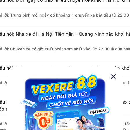
âu hỏi: Mỗi ngày có bao nhiêu chuyến xe khách Hà Nội đi 
rả lời: Trung bình mỗi ngày có khoảng 1 chuyến xe bắt đầu từ 22:00
âu hỏi: Nhà xe đi Hà Nội Tiên Yên - Quảng Ninh nào khởi 
rả lời: Chuyến xe có giờ xuất phát sớm nhất vào lúc 22:00 là của nh
âu hỏi: Nhà xe đi Tiên Yên - Quảng Ninh từ Hà Nội nào khởi
rả lời: Chuyến xe có giờ xuất phát trễ (muộn) nhất là vào lúc 22:00 
âu hỏi: Review xe đi Tiên Yên - Quảng Ninh từ Hà Nội nào c
ấp nhất?
rả lời: Những hãng xe đi Hà Nội Tiên Yên - Quảng Ninh chất lượng tốt
ong (Hoàng Kiên) đi Tiên Yên - Quảng Ninh từ Hà Nội với điểm chất l