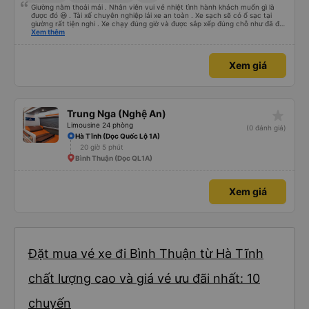
Giường nằm thoải mái . Nhân viên vui vẻ nhiệt tình hành khách muốn gì là
được đó 😆 . Tài xế chuyên nghiệp lái xe an toàn . Xe sạch sẽ có ổ sạc tại
giường rất tiện nghi . Xe chạy đúng giờ và được sắp xếp đúng chỗ như đã đặt
. Điểm 10 cho hoàng long đỏ 👍
Xem thêm
Xem giá
star_rate
Trung Nga (Nghệ An)
Limousine 24 phòng
(0 đánh giá)
Hà Tĩnh (Dọc Quốc Lộ 1A)
20 giờ 5 phút
Bình Thuận (Dọc QL1A)
Xem giá
Đặt mua vé xe đi Bình Thuận từ Hà Tĩnh
chất lượng cao và giá vé ưu đãi nhất: 10
chuyến