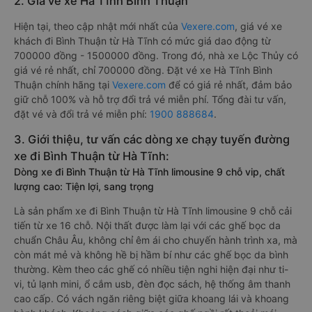
2. Giá vé xe Hà Tĩnh Bình Thuận
Hiện tại, theo cập nhật mới nhất của
Vexere.com
, giá vé xe
khách đi Bình Thuận từ Hà Tĩnh có mức giá dao động từ
700000 đồng - 1500000 đồng. Trong đó, nhà xe Lộc Thủy có
giá vé rẻ nhất, chỉ 700000 đồng. Đặt vé xe Hà Tĩnh Bình
Thuận chính hãng tại
Vexere.com
để có giá rẻ nhất, đảm bảo
giữ chỗ 100% và hỗ trợ đổi trả vé miễn phí. Tổng đài tư vấn,
đặt vé và đổi trả vé miễn phí:
1900 888684
.
3. Giới thiệu, tư vấn các dòng xe chạy tuyến đường
xe đi Bình Thuận từ Hà Tĩnh:
Dòng xe đi Bình Thuận từ Hà Tĩnh limousine 9 chỗ vip, chất
lượng cao: Tiện lợi, sang trọng
Là sản phẩm xe đi Bình Thuận từ Hà Tĩnh limousine 9 chỗ cải
tiến từ xe 16 chỗ. Nội thất được làm lại với các ghế bọc da
chuẩn Châu Âu, không chỉ êm ái cho chuyến hành trình xa, mà
còn mát mẻ và không hề bị hầm bí như các ghế bọc da bình
thường. Kèm theo các ghế có nhiều tiện nghi hiện đại như ti-
vi, tủ lạnh mini, ổ cắm usb, đèn đọc sách, hệ thống âm thanh
cao cấp. Có vách ngăn riêng biệt giữa khoang lái và khoang