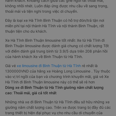
hành khách. Khoảng cách giữa các ghế ngồi rất thoải mái,
không nhồi nhét. Luôn đáp ứng được nhu cầu về sang trọng,
thoải mái và tiện nghi trong việc di chuyển.
Đây là loại xe Hà Tĩnh Bình Thuận có hỗ trợ đón/trả tận nơi
miễn phí tại nội thành Hà Tĩnh và nội thành Bình Thuận, rất
thuận tiện cho du khách.
Xe Hà Tĩnh Bình Thuận limousine tốt nhất: Xe từ Hà Tĩnh đi
Bình Thuận limousine được đánh giá chung có chất lượng Tốt
với điểm đánh giá trung bình từ 3.9/5 dựa trên 208 phản hồi
của hành khách Xe về Bình Thuận từ Hà Tĩnh.
Giá vé
xe limousine đi Bình Thuận từ Hà Tĩnh
rẻ nhất là
1300000VND của hãng xe Hoàng Long Limousine . Tùy thuộc
vào vị trí ngồi của bạn và chương trình khuyến mãi, giá vé Xe
Hà Tĩnh đi Bình Thuận limousine này có thể sẽ rẻ hơn
Dòng xe đi Bình Thuận từ Hà Tĩnh giường nằm chất lượng
cao: Thoải mái, giá cả tốt nhất
Những nhà xe đi Bình Thuận từ Hà Tĩnh đều sở hữu những xe
giường nằm chất lượng cao. Trên xe được trang bị đầy đủ các
trang thiết bị hiện đại phục vụ cho nhu cầu di chuyển của