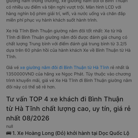
giường nằm thông thường, xe giường nằm đôi đi Bình Thuận
có nhiều ưu điểm và tiện nghi vượt trội. Màn hình LCD với
hàng nghìn bộ phim giải trí, wifi, và nước uống và chăn đắp
miễn phí phục vụ hành khách suốt hành trình.
Xe Hà Tĩnh Bình Thuận giường nằm đôi tốt nhất: Xe từ Hà
Tĩnh đi Bình Thuận giường nằm đôi được đánh giá chung có
chất lượng Trung bình với điểm đánh giá trung bình từ 3.2/5
dựa trên 60 phản hồi của hành khách Xe về Bình Thuận từ Hà
Tĩnh.
Giá vé
xe giường nằm đôi đi Bình Thuận từ Hà Tĩnh
rẻ nhất là
1350000VND của hãng xe Ngọc Phát. Tùy thuộc vào chương
trình khuyến mãi, giá vé Xe Hà Tĩnh đi Bình Thuận giường nằm
đôi này có thể sẽ rẻ hơn.
Tư vấn TOP 4 xe khách đi Bình Thuận
từ Hà Tĩnh chất lượng cao, uy tín, giá rẻ
nhất 08/2026
null
🚌 1. Xe Hoàng Long (Đỏ) khởi hành tại Dọc Quốc Lộ