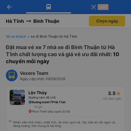
arrow_back
Tải app Vexere ngay!
Tải app Vexere
-30k
Mở app
Mở app
Nhận ưu đãi thành viên độc
-30k/ghế khi đặt vé máy bay qua
quyền
app
Hà Tĩnh
Bình Thuận
Chọn ngày
Vé xe khách
xe đi Bình Thuận từ Hà Tĩnh
Đặt mua vé xe 7 nhà xe đi Bình Thuận từ Hà
Tĩnh chất lượng cao và giá vé ưu đãi nhất
: 10
chuyến mỗi ngày
Vexere Team
Ngày cập nhật: 09/08/2026
Lộc Thủy
3.5
Giường nằm 46 chỗ
(30 đánh giá)
Đường tránh TP Hà Tĩnh
19 giờ
Phan Thiết (dọc quốc lộ 1A)
Nhân viên nhã nhặn, nhiệt tình. Xe mới, sạch sẽ. Các bữa ăn rất ngon và
đàng hoàng. Nói chung là hài lòng.