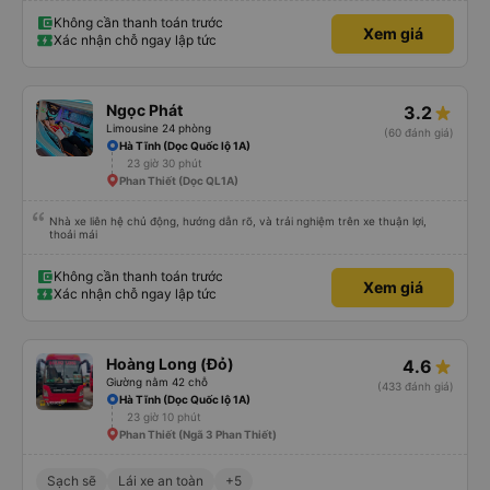
Không cần thanh toán trước
Xem giá
Xác nhận chỗ ngay lập tức
Ngọc Phát
3.2
Limousine 24 phòng
(60 đánh giá)
Hà Tĩnh (Dọc Quốc lộ 1A)
23 giờ 30 phút
Phan Thiết (Dọc QL1A)
Nhà xe liên hệ chủ động, hướng dẫn rõ, và trải nghiệm trên xe thuận lợi,
thoải mái
Không cần thanh toán trước
Xem giá
Xác nhận chỗ ngay lập tức
Hoàng Long (Đỏ)
4.6
Giường nằm 42 chỗ
(433 đánh giá)
Hà Tĩnh (Dọc Quốc lộ 1A)
23 giờ 10 phút
Phan Thiết (Ngã 3 Phan Thiết)
Sạch sẽ
Lái xe an toàn
+5