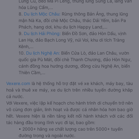
Lũng Cú, đèo Mã Pí Lèng, thung lũng Sủng Là, làng văn
hóa Lũng Cẩm,...
8.
Du lịch Mộc Châu:
Rừng thông Bản Áng, thung lũng
mận Nà Ka, đồi chè Mộc Châu, thác Dải Yếm, bản Pa
Phách, hang dơi, khu du lịch Happy Land,...
9.
Du lịch Hải Phòng:
Biển Đồ Sơn, đảo Hòn Dấu, vịnh
Lan Hạ, đảo Bạch Long Vỹ, núi Voi, khu di tích Tràng
Kênh,...
10.
Du lịch Nghệ An:
Biển Cửa Lò, đảo Lan Châu, vườn
quốc gia Pù Mát, đồi chè Thanh Chương, đảo Hòn Ngư,
cánh đồng hoa hướng dương, đồng cừu Nghệ An, biển
Thiên Cầm,...
Vexere.com
là hệ thống hỗ trợ đặt vé xe khách, máy bay, tàu
hoả và thuê xe máy, xe du lịch trên nhiều tuyến đường khắp
cả nước.
Với Vexere, việc lập kế hoạch cho hành trình di chuyển trở nên
vô cùng đơn giản, linh hoạt và được cá nhân hóa hơn bao giờ
hết. Vexere hiện là nền tảng kết nối hành khách với các đối
tác hàng đầu trong lĩnh vực đi lại, bao gồm:
• 2000+ hãng xe chất lượng cao trên 5000+ tuyến
đường trong và ngoài nước.