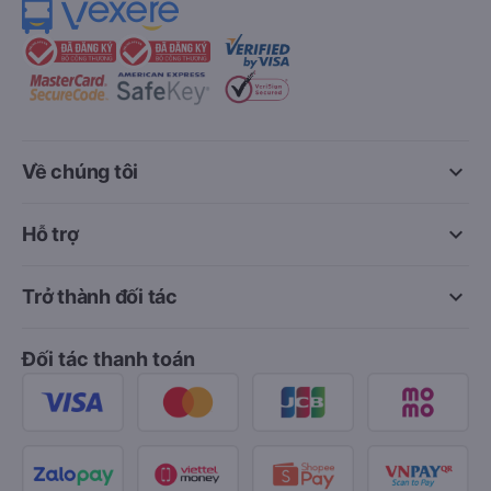
keyboard_arrow_down
Về chúng tôi
keyboard_arrow_down
Hỗ trợ
keyboard_arrow_down
Trở thành đối tác
Đối tác thanh toán