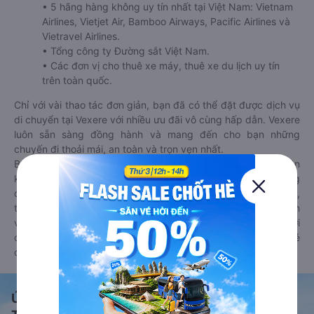
• 5 hãng hàng không uy tín nhất tại Việt Nam: Vietnam
Airlines, Vietjet Air, Bamboo Airways, Pacific Airlines và
Vietravel Airlines.
• Tổng công ty Đường sắt Việt Nam.
• Các đơn vị cho thuê xe máy, thuê xe du lịch uy tín
trên toàn quốc.
Chỉ với vài thao tác đơn giản, bạn đã có thể đặt được dịch vụ
di chuyển tại Vexere với nhiều ưu đãi vô cùng hấp dẫn. Vexere
luôn sẵn sàng đồng hành và mang đến cho bạn những
chuyến đi thoải mái, an toàn và trọn vẹn nhất.
Bên cạnh đó, bạn có thể tham khảo thêm các phương tiện
khác tại
Goyolo.com
cho chuyến đi sắp tới. Goyolo là nền tảng
đặt vé cho phép người dùng so sánh giá cả, giờ khởi hành,
thời gian di chuyển của nhiều phương tiện máy bay, xe khách
và tàu hoả. Hệ thống của Goyolo được liên kết trực tiếp với
các hãng máy bay, xe khách và tàu hoả, luôn đảm bảo có vé
cho bạn di chuyển.
Ứng dụng đặt vé Xe khách, Máy bay,