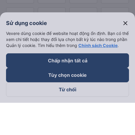
close
Sử dụng cookie
Vexere dùng cookie để website hoạt động ổn định. Bạn có thể
xem chi tiết hoặc thay đổi lựa chọn bất kỳ lúc nào trong phần
Quản lý cookie. Tìm hiểu thêm trong
Chính sách Cookie
.
Chấp nhận tất cả
Tùy chọn cookie
Từ chối
Theo dõi chúng tôi trên
Facebook
Tiktok
Youtube
Công ty TNHH Thương Mại Dịch Vụ Vexere