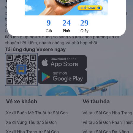
Tàu hoả và Thuê xe
Vexere - ứng dụng đặt vé đa phương tiện với hơn 3000+ nhà
xe chất lượng cao, 5000+ tuyến đường toàn quốc, tất cả hãng
bay và hãng tàu cùng dịch vụ thuê xe máy, xe du lịch phủ
khắp các tỉnh thành tại Việt Nam.
Ứng dụng hiển thị thông tin đầy đủ, minh bạch cùng vô vàn
tiện ích giúp người dùng so sánh và lựa chọn phương án di
chuyển tiết kiệm, nhanh chóng và phù hợp nhất.
Tải ứng dụng Vexere ngay
Vé xe khách
Vé tàu hỏa
Xe đi Buôn Mê Thuột từ Sài Gòn
Vé tàu Sài Gòn Nha Trang
Xe đi Vũng Tàu từ Sài Gòn
Vé tàu Sài Gòn Phan Thiết
Xe đi Nha Trang từ Sài Gòn
Vé tàu Sài Gòn Đà Nẵng