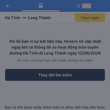
arrow_back
Tải app Vexere ngay!
Tải app Vexere
-30k
Mở app
Mở app
Nhận ưu đãi thành viên độc
-30k/ghế khi đặt vé máy bay qua
quyền
app
Hà Tĩnh
Long Thành
Chọn ngày
Xin lỗi bạn vì sự bất tiện này. Vexere sẽ cập nhật
ngay khi có thông tin xe hoạt động trên tuyến
đường Hà Tĩnh đi Long Thành ngày 12/08/2026
Xin bạn vui lòng thay đổi tuyến đường tìm kiếm
Thay đổi tìm kiếm
Bạn có thể tham khảo thêm một số điểm đến hấp dẫn khác