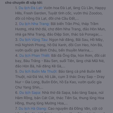
cho chuyến đi sắp tới:
1.
Du lịch Đà Lạt:
Vườn hoa Đà Lạt, làng Cù Lần, Happy
Hills, Fresh Garden, Tuyệt tình cốc, vườn thú Zoodoo,
đồi cỏ hồng Đà Lạt, đồi chè Cầu Đất,...
2.
Du lịch Nha Trang:
Bãi biển Trần Phú, tháp Trầm
Hương, nhà thờ đá, chợ đêm Nha Trang, đảo Hòn Mun,
nhà ga Nha Trang, đảo Điệp Sơn, thác bà Ponagar,...
3.
Du lịch Vũng Tàu:
Ngọn hải đăng, Bãi Sau, Hồ Mây,
mũi Nghinh Phong, hồ Đá Xanh, đồi Con Heo, hòn Bà,
vườn quốc gia Bình Châu, bến thuyền Marina,...
4.
Du lịch Phan Thiết:
Bãi đá Ông Địa, hòn Rơm, đồi cát
bay, Bàu Trắng - Bàu Sen, suối Tiên, làng chài Mũi Né,
đảo Hòn Bà, hải đăng Kê Gà,...
5.
Du lịch Buôn Ma Thuột:
Bảo tàng cà phê Buôn Mê
Thuột, núi Đá Voi, hồ Lắk, cụm 3 thác Dray Sap – Dray
Nur – Gia Long, Buôn Đôn, hồ Ea Kao, vườn quốc gia
Chư Yang Shin,...
6.
Du lịch Sapa:
Nhà thờ đá Sapa, bảo tàng Sapa, núi
Hàm Rồng, bản Cát Cát, thác Tiên Sa, thung lũng Hoa
Hồng, thung lũng Mường Hoa,...
7.
Du lịch Hà Giang:
Cao nguyên đá Đồng Văn, cột cờ