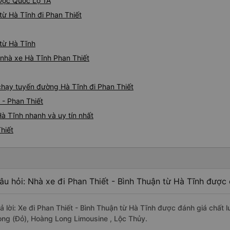
 Dọc Quốc Lộ 1A
ừ Hà Tĩnh đi Phan Thiết
 từ Hà Tĩnh
á nhà xe Hà Tĩnh Phan Thiết
 chạy tuyến đường Hà Tĩnh đi Phan Thiết
 - Phan Thiết
à Tĩnh nhanh và uy tín nhất
hiết
âu hỏi: Nhà xe đi Phan Thiết - Bình Thuận từ Hà Tĩnh được 
rả lời: Xe đi Phan Thiết - Bình Thuận từ Hà Tĩnh được đánh giá chất
ong (Đỏ), Hoàng Long Limousine , Lộc Thủy.