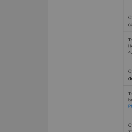
C
c
T
H
4
C
đ
T
b
P
C