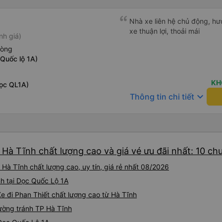
Nhà xe liên hệ chủ động, hướ
xe thuận lợi, thoải mái
nh giá)
hòng
Quốc lộ 1A)
KH
Dọc QL1A)
keyboard_arrow_down
Thông tin chi tiết
 Hà Tĩnh chất lượng cao và giá vé ưu đãi nhất: 10 ch
Hà Tĩnh chất lượng cao, uy tín, giá rẻ nhất 08/2026
nh tại Dọc Quốc Lộ 1A
e đi Phan Thiết chất lượng cao từ Hà Tĩnh
Đường tránh TP Hà Tĩnh