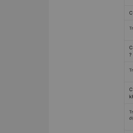
C
T
C
?
Tr
C
k
T
độ