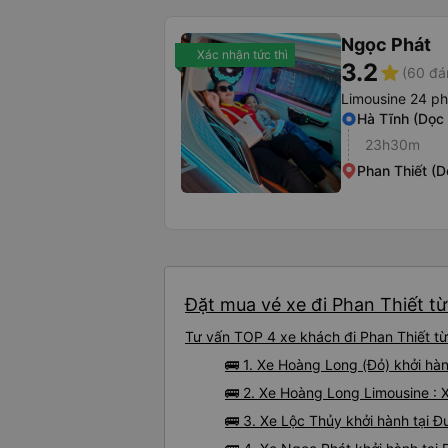
Ngọc Phát
Xác nhận tức thì
3.2
star
(60 đá
Limousine 24 p
Hà Tĩnh (Dọc 
23h30m
Phan Thiết (
Đặt mua vé xe đi Phan Thiết từ
Tư vấn TOP 4 xe khách đi Phan Thiết từ 
🚌 1. Xe Hoàng Long (Đỏ) khởi hà
🚌 2. Xe Hoàng Long Limousine : X
🚌 3. Xe Lộc Thủy khởi hành tại 