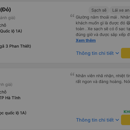
(Đỏ)
Sạch sẽ
Lái xe an
Giường nằm thoải mái . Nhân 
ánh giá)
khách muốn gì là được đó 😆 
chỗ
toàn . Xe sạch sẽ có ổ sạc tạ
Quốc lộ 1A)
đúng giờ và được sắp xếp đ
cho hoàng long đỏ 👍
Xem thêm
gã 3 Phan Thiết)
keyboard_arrow_down
Thông tin chi tiết
Nhân viên nhã nhặn, nhiệt tì
rất ngon và đàng hoàng. Nói 
nh giá)
chỗ
TP Hà Tĩnh
KH
ọc quốc lộ 1A)
keyboard_arrow_down
Thông tin chi tiết