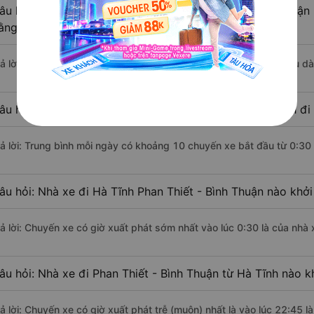
âu hỏi: Khoảng cách từ Hà Tĩnh đi Phan Thiết - Bình Thuận
ằng xe khách?
rả lời: Đoạn đường đi Phan Thiết - Bình Thuận từ Hà Tĩnh có chiều 
âu hỏi: Mỗi ngày có bao nhiêu chuyến xe khách Hà Tĩnh đi 
rả lời: Trung bình mỗi ngày có khoảng 10 chuyến xe bắt đầu từ 0:30
âu hỏi: Nhà xe đi Hà Tĩnh Phan Thiết - Bình Thuận nào khở
rả lời: Chuyến xe có giờ xuất phát sớm nhất vào lúc 0:30 là của nhà
âu hỏi: Nhà xe đi Phan Thiết - Bình Thuận từ Hà Tĩnh nào k
rả lời: Chuyến xe có giờ xuất phát trễ (muộn) nhất là vào lúc 22:45 