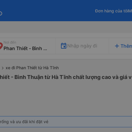
Đơn hàng của tôi
M
fo
Nơi đến
add
Nhập ngày đi
Thêm
xe đi Phan Thiết từ Hà Tĩnh
hiết - Bình Thuận từ Hà Tĩnh chất lượng cao và giá v
rống và ưu đãi khi đặt vé