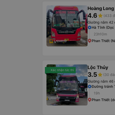
Hoàng Long 
4.6
star
(433 đ
Giường nằm 42 
Hà Tĩnh (Dọc 
23h10m
Phan Thiết (N
Lộc Thủy
Xác nhận tức thì
3.5
star
(30 đá
Giường nằm 46 
Đường tránh 
19h
Phan Thiết (d