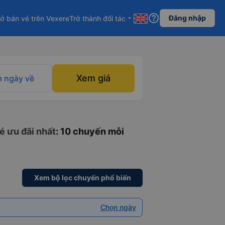
help_outline
Đăng nhập
ở bán vé trên Vexere
Trở thành đối tác
arrow_drop_down
Xem giá
 ngày về
é ưu đãi nhất
: 10 chuyến mỗi
Xem bộ lọc chuyến phổ biến
Chọn ngày