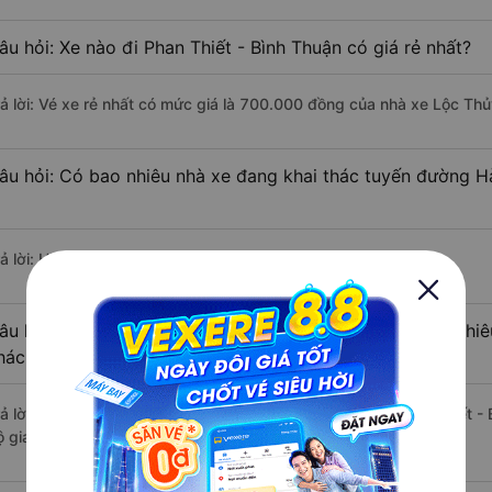
âu hỏi: Xe nào đi Phan Thiết - Bình Thuận có giá rẻ nhất?
rả lời: Vé xe rẻ nhất có mức giá là 700.000 đồng của nhà xe Lộc Thủ
âu hỏi: Có bao nhiêu nhà xe đang khai thác tuyến đường Hà
ả lời: Hiện tại có 4 nhà xe khai thác tuyến đường.
âu hỏi: Từ Hà Tĩnh đi Phan Thiết - Bình Thuận mất bao nhiê
hách?
rả lời: Thời gian di chuyển bằng xe khách từ Hà Tĩnh đi Phan Thiết 
 giao thông thuận lợi.