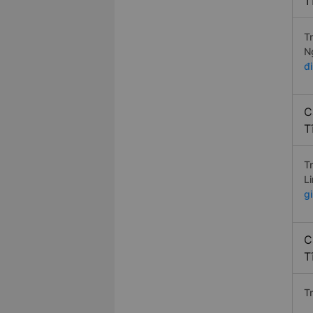
T
T
N
đ
C
T
T
L
g
C
T
Tr