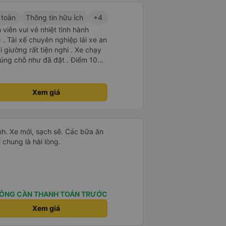
 toàn
Thông tin hữu ích
+4
viên vui vẻ nhiệt tình hành
. Tài xế chuyên nghiệp lái xe an
i giường rất tiện nghi . Xe chạy
úng chỗ như đã đặt . Điểm 10
Xem giá
nh. Xe mới, sạch sẽ. Các bữa ăn
chung là hài lòng.
ÔNG CẦN THANH TOÁN TRƯỚC
Xem giá