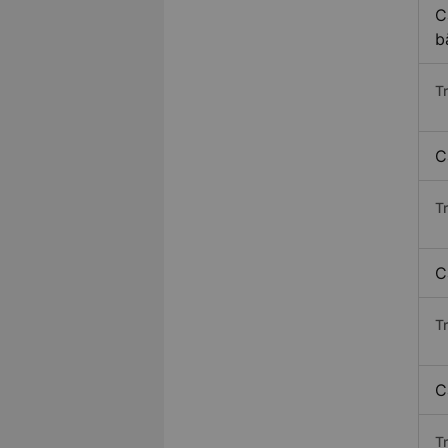
C
b
T
C
T
C
T
C
T