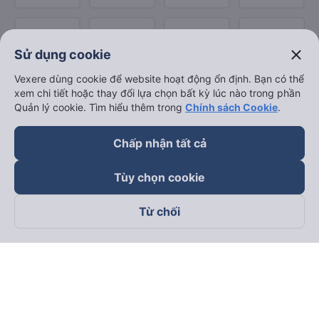
close
Sử dụng cookie
Vexere dùng cookie để website hoạt động ổn định. Bạn có thể
xem chi tiết hoặc thay đổi lựa chọn bất kỳ lúc nào trong phần
Quản lý cookie. Tìm hiểu thêm trong
Chính sách Cookie
.
Chấp nhận tất cả
Tùy chọn cookie
Từ chối
Theo dõi chúng tôi trên
Facebook
Tiktok
Youtube
Công ty TNHH Thương Mại Dịch Vụ Vexere