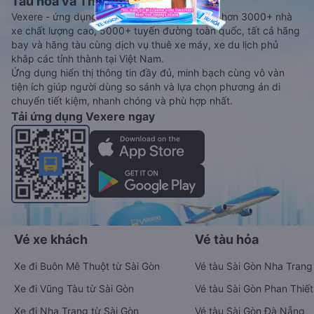
Tàu hoả và Thuê xe
Vexere - ứng dụng đặt vé đa phương tiện với hơn 3000+ nhà
xe chất lượng cao, 5000+ tuyến đường toàn quốc, tất cả hãng
bay và hãng tàu cùng dịch vụ thuê xe máy, xe du lịch phủ
khắp các tỉnh thành tại Việt Nam.
Ứng dụng hiển thị thông tin đầy đủ, minh bạch cùng vô vàn
tiện ích giúp người dùng so sánh và lựa chọn phương án di
chuyển tiết kiệm, nhanh chóng và phù hợp nhất.
Tải ứng dụng Vexere ngay
Vé xe khách
Vé tàu hỏa
Xe đi Buôn Mê Thuột từ Sài Gòn
Vé tàu Sài Gòn Nha Trang
Xe đi Vũng Tàu từ Sài Gòn
Vé tàu Sài Gòn Phan Thiết
Xe đi Nha Trang từ Sài Gòn
Vé tàu Sài Gòn Đà Nẵng