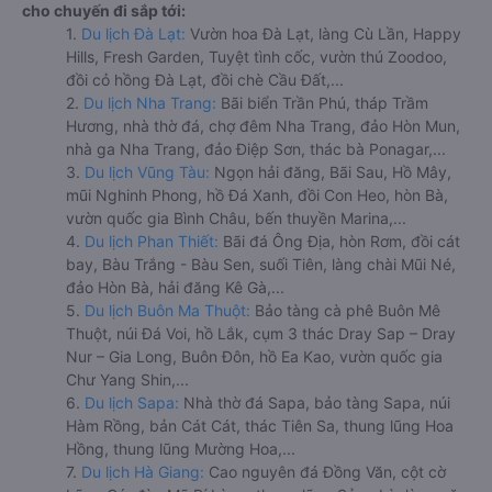
cho chuyến đi sắp tới:
1.
Du lịch Đà Lạt:
Vườn hoa Đà Lạt, làng Cù Lần, Happy
Hills, Fresh Garden, Tuyệt tình cốc, vườn thú Zoodoo,
đồi cỏ hồng Đà Lạt, đồi chè Cầu Đất,...
2.
Du lịch Nha Trang:
Bãi biển Trần Phú, tháp Trầm
Hương, nhà thờ đá, chợ đêm Nha Trang, đảo Hòn Mun,
nhà ga Nha Trang, đảo Điệp Sơn, thác bà Ponagar,...
3.
Du lịch Vũng Tàu:
Ngọn hải đăng, Bãi Sau, Hồ Mây,
mũi Nghinh Phong, hồ Đá Xanh, đồi Con Heo, hòn Bà,
vườn quốc gia Bình Châu, bến thuyền Marina,...
4.
Du lịch Phan Thiết:
Bãi đá Ông Địa, hòn Rơm, đồi cát
bay, Bàu Trắng - Bàu Sen, suối Tiên, làng chài Mũi Né,
đảo Hòn Bà, hải đăng Kê Gà,...
5.
Du lịch Buôn Ma Thuột:
Bảo tàng cà phê Buôn Mê
Thuột, núi Đá Voi, hồ Lắk, cụm 3 thác Dray Sap – Dray
Nur – Gia Long, Buôn Đôn, hồ Ea Kao, vườn quốc gia
Chư Yang Shin,...
6.
Du lịch Sapa:
Nhà thờ đá Sapa, bảo tàng Sapa, núi
Hàm Rồng, bản Cát Cát, thác Tiên Sa, thung lũng Hoa
Hồng, thung lũng Mường Hoa,...
7.
Du lịch Hà Giang:
Cao nguyên đá Đồng Văn, cột cờ