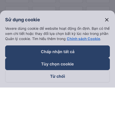
close
Sử dụng cookie
Vexere dùng cookie để website hoạt động ổn định. Bạn có thể
xem chi tiết hoặc thay đổi lựa chọn bất kỳ lúc nào trong phần
Quản lý cookie. Tìm hiểu thêm trong
Chính sách Cookie
.
Chấp nhận tất cả
Tùy chọn cookie
Từ chối
Theo dõi chúng tôi trên
Facebook
Tiktok
Youtube
Công ty TNHH Thương Mại Dịch Vụ Vexere