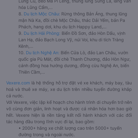
Lũng Cú, đèo Mã Pí Lèng, thung lũng Sủng Là, làng văn
hóa Lũng Cẩm,...
8.
Du lịch Mộc Châu:
Rừng thông Bản Áng, thung lũng
mận Nà Ka, đồi chè Mộc Châu, thác Dải Yếm, bản Pa
Phách, hang dơi, khu du lịch Happy Land,...
9.
Du lịch Hải Phòng:
Biển Đồ Sơn, đảo Hòn Dấu, vịnh
Lan Hạ, đảo Bạch Long Vỹ, núi Voi, khu di tích Tràng
Kênh,...
10.
Du lịch Nghệ An:
Biển Cửa Lò, đảo Lan Châu, vườn
quốc gia Pù Mát, đồi chè Thanh Chương, đảo Hòn Ngư,
cánh đồng hoa hướng dương, đồng cừu Nghệ An, biển
Thiên Cầm,...
Vexere.com
là hệ thống hỗ trợ đặt vé xe khách, máy bay, tàu
hoả và thuê xe máy, xe du lịch trên nhiều tuyến đường khắp
cả nước.
Với Vexere, việc lập kế hoạch cho hành trình di chuyển trở nên
vô cùng đơn giản, linh hoạt và được cá nhân hóa hơn bao giờ
hết. Vexere hiện là nền tảng kết nối hành khách với các đối
tác hàng đầu trong lĩnh vực đi lại, bao gồm:
• 2000+ hãng xe chất lượng cao trên 5000+ tuyến
đường trong và ngoài nước.