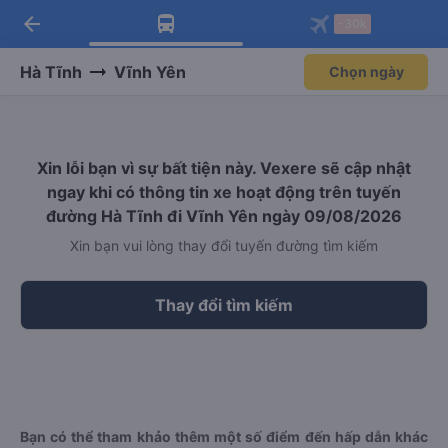
arrow_back
Tải app Vexere ngay!
Tải app Vexere
-30k
Mở app
Mở app
Nhận ưu đãi thành viên độc
-30k/ghế khi đặt vé máy bay qua
quyền
app
Hà Tĩnh
Vĩnh Yên
Chọn ngày
Xin lỗi bạn vì sự bất tiện này. Vexere sẽ cập nhật
ngay khi có thông tin xe hoạt động trên tuyến
đường Hà Tĩnh đi Vĩnh Yên ngày 09/08/2026
Xin bạn vui lòng thay đổi tuyến đường tìm kiếm
Thay đổi tìm kiếm
Bạn có thể tham khảo thêm một số điểm đến hấp dẫn khác