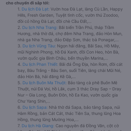
cho chuyến đi sắp tới:
1.
Du lịch Đà Lạt:
Vườn hoa Đà Lạt, làng Cù Lần, Happy
Hills, Fresh Garden, Tuyệt tình cốc, vườn thú Zoodoo,
đồi cỏ hồng Đà Lạt, đồi chè Cầu Đất,...
2.
Du lịch Nha Trang:
Bãi biển Trần Phú, tháp Trầm
Hương, nhà thờ đá, chợ đêm Nha Trang, đảo Hòn Mun,
nhà ga Nha Trang, đảo Điệp Sơn, thác bà Ponagar,...
3.
Du lịch Vũng Tàu:
Ngọn hải đăng, Bãi Sau, Hồ Mây,
mũi Nghinh Phong, hồ Đá Xanh, đồi Con Heo, hòn Bà,
vườn quốc gia Bình Châu, bến thuyền Marina,...
4.
Du lịch Phan Thiết:
Bãi đá Ông Địa, hòn Rơm, đồi cát
bay, Bàu Trắng - Bàu Sen, suối Tiên, làng chài Mũi Né,
đảo Hòn Bà, hải đăng Kê Gà,...
5.
Du lịch Buôn Ma Thuột:
Bảo tàng cà phê Buôn Mê
Thuột, núi Đá Voi, hồ Lắk, cụm 3 thác Dray Sap – Dray
Nur – Gia Long, Buôn Đôn, hồ Ea Kao, vườn quốc gia
Chư Yang Shin,...
6.
Du lịch Sapa:
Nhà thờ đá Sapa, bảo tàng Sapa, núi
Hàm Rồng, bản Cát Cát, thác Tiên Sa, thung lũng Hoa
Hồng, thung lũng Mường Hoa,...
7.
Du lịch Hà Giang:
Cao nguyên đá Đồng Văn, cột cờ