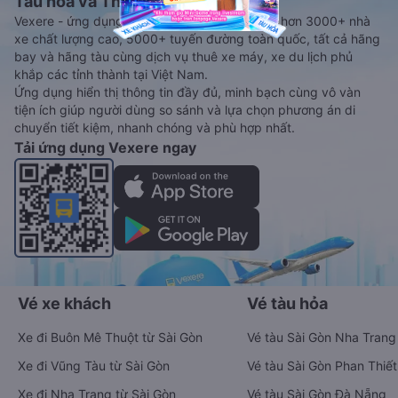
Tàu hoả và Thuê xe
Vexere - ứng dụng đặt vé đa phương tiện với hơn 3000+ nhà
xe chất lượng cao, 5000+ tuyến đường toàn quốc, tất cả hãng
bay và hãng tàu cùng dịch vụ thuê xe máy, xe du lịch phủ
khắp các tỉnh thành tại Việt Nam.
Ứng dụng hiển thị thông tin đầy đủ, minh bạch cùng vô vàn
tiện ích giúp người dùng so sánh và lựa chọn phương án di
chuyển tiết kiệm, nhanh chóng và phù hợp nhất.
Tải ứng dụng Vexere ngay
Vé xe khách
Vé tàu hỏa
Xe đi Buôn Mê Thuột từ Sài Gòn
Vé tàu Sài Gòn Nha Trang
Xe đi Vũng Tàu từ Sài Gòn
Vé tàu Sài Gòn Phan Thiết
Xe đi Nha Trang từ Sài Gòn
Vé tàu Sài Gòn Đà Nẵng