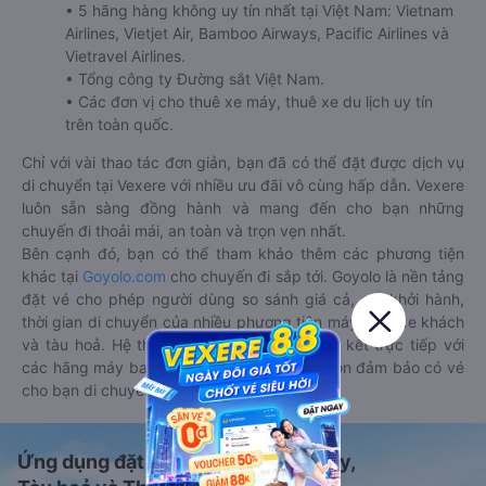
• 5 hãng hàng không uy tín nhất tại Việt Nam: Vietnam
Airlines, Vietjet Air, Bamboo Airways, Pacific Airlines và
Vietravel Airlines.
• Tổng công ty Đường sắt Việt Nam.
• Các đơn vị cho thuê xe máy, thuê xe du lịch uy tín
trên toàn quốc.
Chỉ với vài thao tác đơn giản, bạn đã có thể đặt được dịch vụ
di chuyển tại Vexere với nhiều ưu đãi vô cùng hấp dẫn. Vexere
luôn sẵn sàng đồng hành và mang đến cho bạn những
chuyến đi thoải mái, an toàn và trọn vẹn nhất.
Bên cạnh đó, bạn có thể tham khảo thêm các phương tiện
khác tại
Goyolo.com
cho chuyến đi sắp tới. Goyolo là nền tảng
đặt vé cho phép người dùng so sánh giá cả, giờ khởi hành,
thời gian di chuyển của nhiều phương tiện máy bay, xe khách
và tàu hoả. Hệ thống của Goyolo được liên kết trực tiếp với
các hãng máy bay, xe khách và tàu hoả, luôn đảm bảo có vé
cho bạn di chuyển.
Ứng dụng đặt vé Xe khách, Máy bay,