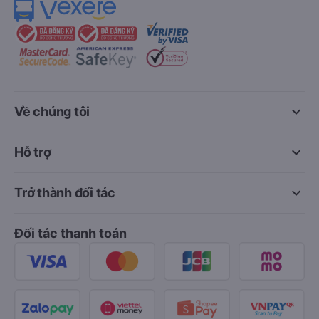
keyboard_arrow_down
Về chúng tôi
keyboard_arrow_down
Hỗ trợ
keyboard_arrow_down
Trở thành đối tác
Đối tác thanh toán