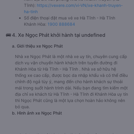
g. Review, đánh giá chất lượng xe Khánh Truyền (Hà Tĩnh)
Nhà xe Khánh Truyền (Hà Tĩnh) được đánh giá với số điểm
trung bình là 4.5/5 dựa trên 57 đánh giá của khách hàng
đã trải nghiệm dịch vụ của nhà xe này.
h. Thông tin liên hệ, đặt mua vé xe khách từ Hà Tĩnh - Hà
Tĩnh đi Khánh Hòa Khánh Truyền (Hà Tĩnh)
Văn phòng xe Khánh Truyền (Hà Tĩnh) ở Hà Tĩnh - Hà
Tĩnh:
Xem địa chỉ văn phòng nhà xe Khánh Truyền (Hà
Tĩnh):
https://vexere.com/vi-VN/xe-khanh-truyen-
ha-tinh
Số điện thoại đặt mua vé xe Hà Tĩnh - Hà Tĩnh
Khánh Hòa:
1900 888684
🚌 4. Xe Ngọc Phát khởi hành tại undefined
a. Giới thiệu xe Ngọc Phát
Nhà xe Ngọc Phát là một nhà xe uy tín, chuyên cung cấp
dịch vụ vận chuyển hành khách trên tuyến đường đi