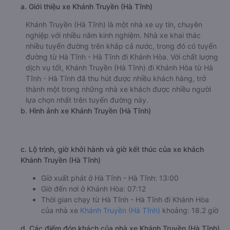
Văn phòng xe Hoàng Long Limousine ở Hà Tĩnh - Hà
Tĩnh:
Xem địa chỉ văn phòng nhà xe Hoàng Long
Limousine :
https://vexere.com/vi-VN/xe-hoang-
long-limousine
Số điện thoại đặt mua vé xe Hà Tĩnh - Hà Tĩnh
Khánh Hòa:
1900 888684
🚌 3. Xe Khánh Truyền (Hà Tĩnh) khởi hành tại Bến
xe Hà Tĩnh (Bến xe Hà Tĩnh)
a. Giới thiệu xe Khánh Truyền (Hà Tĩnh)
Khánh Truyền (Hà Tĩnh) là một nhà xe uy tín, chuyên
nghiệp với nhiều năm kinh nghiệm. Nhà xe khai thác
nhiều tuyến đường trên khắp cả nước, trong đó có tuyến
đường từ Hà Tĩnh - Hà Tĩnh đi Khánh Hòa. Với chất lượng
dịch vụ tốt, Khánh Truyền (Hà Tĩnh) đi Khánh Hòa từ Hà
Tĩnh - Hà Tĩnh đã thu hút được nhiều khách hàng, trở
thành một trong những nhà xe khách được nhiều người
lựa chọn nhất trên tuyến đường này.
b. Hình ảnh xe Khánh Truyền (Hà Tĩnh)