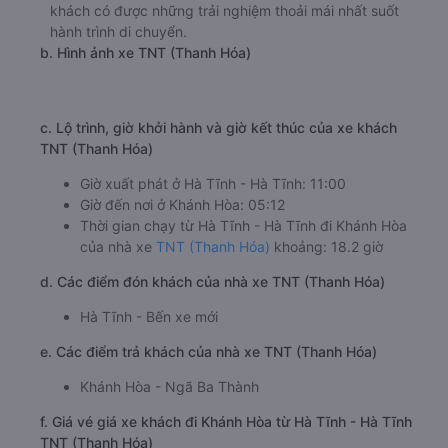
🚌 5. Xe TNT (Thanh Hóa) khởi hành tại 13 Võ Liêm
Sơn (Hà Tĩnh - Bến xe mới)
a. Giới thiệu xe TNT (Thanh Hóa)
Hãng xe khách TNT (Thanh Hóa) là một đơn vị uy tín,
chuyên cung cấp dịch vụ vận chuyển hành khách và gửi
hàng hóa trên tuyến đường từ Hà Tĩnh - Hà Tĩnh đi
Khánh Hòa. Với phương châm an toàn là trên hết, TNT
(Thanh Hóa) đi Khánh Hòa từ Hà Tĩnh - Hà Tĩnh luôn chú
trọng đầu tư nâng cấp chất lượng dịch vụ, giúp hành
khách có được những trải nghiệm thoải mái nhất suốt
hành trình di chuyển.
b. Hình ảnh xe TNT (Thanh Hóa)
c. Lộ trình, giờ khởi hành và giờ kết thúc của xe khách
TNT (Thanh Hóa)
Giờ xuất phát ở Hà Tĩnh - Hà Tĩnh: 11:00
Giờ đến nơi ở Khánh Hòa: 05:12
Thời gian chạy từ Hà Tĩnh - Hà Tĩnh đi Khánh Hòa