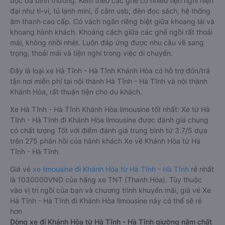
bọc da bình thường. Kèm theo các ghế có nhiều tiện nghi hiện
đại như ti-vi, tủ lạnh mini, ổ cắm usb, đèn đọc sách, hệ thống
âm thanh cao cấp. Có vách ngăn riêng biệt giữa khoang lái và
khoang hành khách. Khoảng cách giữa các ghế ngồi rất thoải
mái, không nhồi nhét. Luôn đáp ứng được nhu cầu về sang
trọng, thoải mái và tiện nghi trong việc di chuyển.
Đây là loại xe Hà Tĩnh - Hà Tĩnh Khánh Hòa có hỗ trợ đón/trả
tận nơi miễn phí tại nội thành Hà Tĩnh - Hà Tĩnh và nội thành
Khánh Hòa, rất thuận tiện cho du khách.
Xe Hà Tĩnh - Hà Tĩnh Khánh Hòa limousine tốt nhất: Xe từ Hà
Tĩnh - Hà Tĩnh đi Khánh Hòa limousine được đánh giá chung
có chất lượng Tốt với điểm đánh giá trung bình từ 3.7/5 dựa
trên 275 phản hồi của hành khách Xe về Khánh Hòa từ Hà
Tĩnh - Hà Tĩnh.
Giá vé
xe limousine đi Khánh Hòa từ Hà Tĩnh - Hà Tĩnh
rẻ nhất
là 1030000VND của hãng xe TNT (Thanh Hóa). Tùy thuộc
vào vị trí ngồi của bạn và chương trình khuyến mãi, giá vé Xe
Hà Tĩnh - Hà Tĩnh đi Khánh Hòa limousine này có thể sẽ rẻ
hơn
Dòng xe đi Khánh Hòa từ Hà Tĩnh - Hà Tĩnh giường nằm chất