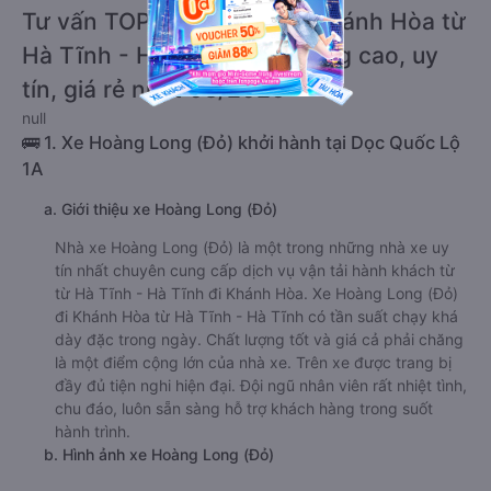
Tư vấn TOP 5 xe khách đi Khánh Hòa từ
Hà Tĩnh - Hà Tĩnh chất lượng cao, uy
tín, giá rẻ nhất 08/2026
null
🚌 1. Xe Hoàng Long (Đỏ) khởi hành tại Dọc Quốc Lộ
1A
a. Giới thiệu xe Hoàng Long (Đỏ)
Nhà xe Hoàng Long (Đỏ) là một trong những nhà xe uy
tín nhất chuyên cung cấp dịch vụ vận tải hành khách từ
từ Hà Tĩnh - Hà Tĩnh đi Khánh Hòa. Xe Hoàng Long (Đỏ)
đi Khánh Hòa từ Hà Tĩnh - Hà Tĩnh có tần suất chạy khá
dày đặc trong ngày. Chất lượng tốt và giá cả phải chăng
là một điểm cộng lớn của nhà xe. Trên xe được trang bị
đầy đủ tiện nghi hiện đại. Đội ngũ nhân viên rất nhiệt tình,
chu đáo, luôn sẵn sàng hỗ trợ khách hàng trong suốt
hành trình.
b. Hình ảnh xe Hoàng Long (Đỏ)