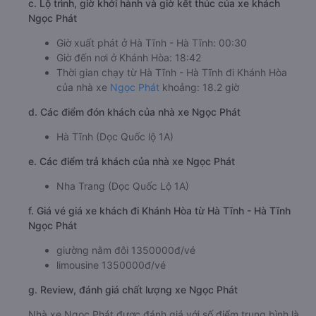
Khánh Hòa từ Hà Tĩnh - Hà Tĩnh . Nhà xe sở hữu hệ
thống xe cao cấp, được bọc da nhập khẩu và có thể điều
chỉnh độ ngả tùy ý, mang đến cho hành khách sự thoải
mái trong suốt hành trình dài. Nếu bạn đang tìm kiếm một
địa chỉ xe khách từ Hà Tĩnh - Hà Tĩnh đi Khánh Hòa uy tín
thì Ngọc Phát cũng là một lựa chọn hoàn hảo không nên
bỏ qua.
b. Hình ảnh xe Ngọc Phát
c. Lộ trình, giờ khởi hành và giờ kết thúc của xe khách
Ngọc Phát
Giờ xuất phát ở Hà Tĩnh - Hà Tĩnh: 00:30
Giờ đến nơi ở Khánh Hòa: 18:42
Thời gian chạy từ Hà Tĩnh - Hà Tĩnh đi Khánh Hòa
của nhà xe
Ngọc Phát
khoảng: 18.2 giờ
d. Các điểm đón khách của nhà xe Ngọc Phát
Hà Tĩnh (Dọc Quốc lộ 1A)
e. Các điểm trả khách của nhà xe Ngọc Phát