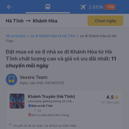
arrow_back
Tải app Vexere ngay!
Tải app Vexere
2.685
k
-30k
Mở app
Mở app
Nhận ưu đãi thành viên độc
-30k/ghế khi đặt vé máy bay qua
quyền
app
Hà Tĩnh
Khánh Hòa
Chọn ngày
Vé xe khách
xe đi Khánh Hòa từ Hà Tĩnh
xe đi Khánh Hòa từ Hà
Tĩnh
Đặt mua vé xe 8 nhà xe đi Khánh Hòa từ Hà
Tĩnh chất lượng cao và giá vé ưu đãi nhất
: 11
chuyến mỗi ngày
Vexere Team
Ngày cập nhật: 08/08/2026
Khánh Truyền (Hà Tĩnh)
4.5
Limousine giường phòng 22 chỗ (WC)
(57 đánh giá)
Bến xe Hà Tĩnh
17 giờ
Bến xe phía Nam Nha Trang
chuyến đi rất an toàn, tài xế lịch sự thân thiện