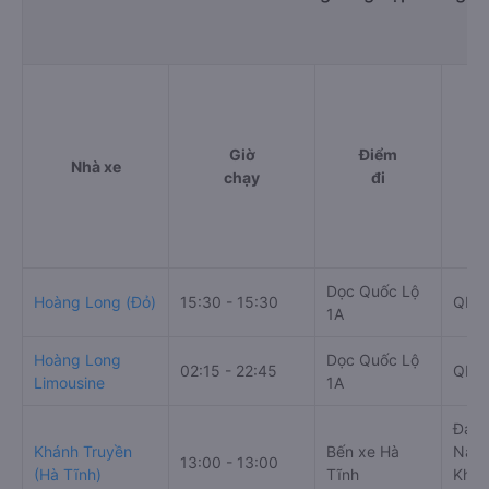
Văn phòng xe TNT (Thanh Hóa) ở Hà Tĩnh - Hà Tĩnh:
Xem địa chỉ văn phòng nhà xe TNT (Thanh Hóa):
https://vexere.com/vi-VN/xe-tnt-thanh-hoa
Số điện thoại đặt mua vé xe Hà Tĩnh - Hà Tĩnh
Khánh Hòa:
1900 888684
Bảng tổng hợp thông ti
Giờ
Điểm
Nhà xe
chạy
đi