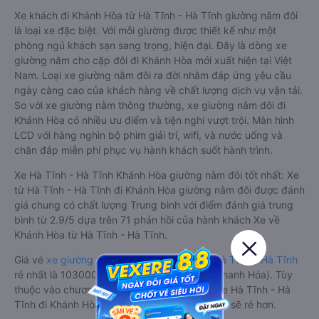
Xe khách đi Khánh Hòa từ Hà Tĩnh - Hà Tĩnh giường nằm đôi
là loại xe đặc biệt. Với mỗi giường được thiết kế như một
phòng ngủ khách sạn sang trọng, hiện đại. Đây là dòng xe
giường nằm cho cặp đôi đi Khánh Hòa mới xuất hiện tại Việt
Nam. Loại xe giường nằm đôi ra đời nhằm đáp ứng yêu cầu
ngày càng cao của khách hàng về chất lượng dịch vụ vận tải.
So với xe giường nằm thông thường, xe giường nằm đôi đi
Khánh Hòa có nhiều ưu điểm và tiện nghi vượt trội. Màn hình
LCD với hàng nghìn bộ phim giải trí, wifi, và nước uống và
chăn đắp miễn phí phục vụ hành khách suốt hành trình.
Xe Hà Tĩnh - Hà Tĩnh Khánh Hòa giường nằm đôi tốt nhất: Xe
từ Hà Tĩnh - Hà Tĩnh đi Khánh Hòa giường nằm đôi được đánh
giá chung có chất lượng Trung bình với điểm đánh giá trung
bình từ 2.9/5 dựa trên 71 phản hồi của hành khách Xe về
Khánh Hòa từ Hà Tĩnh - Hà Tĩnh.
Giá vé
xe giường nằm đôi đi Khánh Hòa từ Hà Tĩnh - Hà Tĩnh
rẻ nhất là 1030000VND của hãng xe TNT (Thanh Hóa). Tùy
thuộc vào chương trình khuyến mãi, giá vé Xe Hà Tĩnh - Hà
Tĩnh đi Khánh Hòa giường nằm đôi này có thể sẽ rẻ hơn.