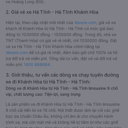
xe Hoàng Long (Đỏ).
2. Giá vé xe Hà Tĩnh - Hà Tĩnh Khánh Hòa
Hiện tại, theo cập nhật mới nhất của
Vexere.com
, giá vé xe
khách đi Khánh Hòa từ Hà Tĩnh - Hà Tĩnh có mức giá dao
động từ 1030000 đồng - 1500000 đồng. Trong đó, nhà xe
TNT (Thanh Hóa) có giá vé rẻ nhất, chỉ 1030000 đồng. Đặt
vé xe Hà Tĩnh - Hà Tĩnh Khánh Hòa chính hãng tại
Vexere.com
để có giá rẻ nhất, đảm bảo giữ chỗ 100% và hỗ
trợ đổi trả vé miễn phí. Tổng đài tư vấn, đặt vé và đổi trả vé
miễn phí:
1900 888684
.
3. Giới thiệu, tư vấn các dòng xe chạy tuyến đường
xe đi Khánh Hòa từ Hà Tĩnh - Hà Tĩnh:
Dòng xe đi Khánh Hòa từ Hà Tĩnh - Hà Tĩnh limousine 9 chỗ
vip, chất lượng cao: Tiện lợi, sang trọng
Là sản phẩm xe đi Khánh Hòa từ Hà Tĩnh - Hà Tĩnh limousine
9 chỗ cải tiến từ xe 16 chỗ. Nội thất được làm lại với các ghế
bọc da chuẩn Châu Âu, không chỉ êm ái cho chuyến hành
trình xa, mà còn mát mẻ và không hề bị hầm bí như các ghế