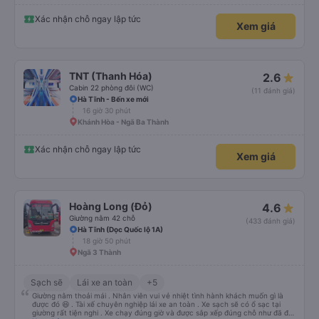
Xác nhận chỗ ngay lập tức
Xem giá
TNT (Thanh Hóa)
2.6
Cabin 22 phòng đôi (WC)
(11 đánh giá)
Hà Tĩnh - Bến xe mới
16 giờ 30 phút
Khánh Hòa - Ngã Ba Thành
Xác nhận chỗ ngay lập tức
Xem giá
Hoàng Long (Đỏ)
4.6
Giường nằm 42 chỗ
(433 đánh giá)
Hà Tĩnh (Dọc Quốc lộ 1A)
18 giờ 50 phút
Ngã 3 Thành
Sạch sẽ
Lái xe an toàn
+5
Giường nằm thoải mái . Nhân viên vui vẻ nhiệt tình hành khách muốn gì là
được đó 😆 . Tài xế chuyên nghiệp lái xe an toàn . Xe sạch sẽ có ổ sạc tại
giường rất tiện nghi . Xe chạy đúng giờ và được sắp xếp đúng chỗ như đã đặt