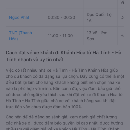
Dọc Quốc Lộ
Hoàng Long (Đỏ)
15:30 - 15:30
QL1
1A
Hoàng Long
Dọc Quốc Lộ
02:15 - 22:45
QL1
Limousine
1A
Đại 
Khánh Truyền
Bến xe Hà
Nam,
13:00 - 13:00
(Hà Tĩnh)
Tĩnh
Khán
Viet
Dọc Quốc Lộ
Ngọc Phát
00:30 - 00:30
Dọc 
1A
TNT (Thanh
13 Võ Liêm
11:00 - 11:00
Hai 
Hóa)
Sơn
Cách đặt vé xe khách đi Khánh Hòa từ Hà Tĩnh - Hà
Tĩnh nhanh và uy tín nhất