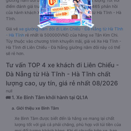
giường nằm đôi được đánh giá chung có chất lượng Tốt với
điểm đánh giá trung bình từ 4.4/5 dựa trên 4465 phản hồi
của hành khách Xe về Liên Chiểu - Đà Nẵng từ Hà Tĩnh - Hà
Tĩnh.
Giá vé
xe giường nằm đôi đi Liên Chiểu - Đà Nẵng từ Hà Tĩnh
- Hà Tĩnh
rẻ nhất là 500000VND của hãng xe Tân Kim Chi.
Tùy thuộc vào chương trình khuyến mãi, giá vé Xe Hà Tĩnh -
Hà Tĩnh đi Liên Chiểu - Đà Nẵng giường nằm đôi này có thể
sẽ rẻ hơn.
Tư vấn TOP 4 xe khách đi Liên Chiểu -
Đà Nẵng từ Hà Tĩnh - Hà Tĩnh chất
lượng cao, uy tín, giá rẻ nhất 08/2026
null
🚌 1. Xe Bình Tâm khởi hành tại QL1A
a. Giới thiệu xe Bình Tâm
Xe Bình Tâm được biết đến là hãng xe mang lại chất
lượng tốt với giá cả phải chăng, phù hợp với túi tiền của
mọi đối tượng khách hàng. Khi di chuyển trên xe, bạn