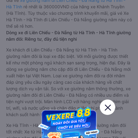
Giá vé
xe giường nằm đi Liên Chiểu - Đà Nẵng từ Hà Tĩnh -
Hà Tĩnh
rẻ nhất là 360000VND của hãng xe Khánh Truyền
(Hà Tĩnh). Tùy thuộc vào chương trình khuyến mãi, giá vé Xe
Hà Tĩnh - Hà Tĩnh đi Liên Chiểu - Đà Nẵng giường nằm này có
thể sẽ rẻ hơn.
Dòng xe đi Liên Chiểu - Đà Nẵng từ Hà Tĩnh - Hà Tĩnh giường
nằm đôi: Riêng tư, đầy đủ tiện nghi
Xe khách đi Liên Chiểu - Đà Nẵng từ Hà Tĩnh - Hà Tĩnh
giường nằm đôi là loại xe đặc biệt. Với mỗi giường được thiết
kế như một phòng ngủ khách sạn sang trọng, hiện đại. Đây là
dòng xe giường nằm cho cặp đôi đi Liên Chiểu - Đà Nẵng mới
xuất hiện tại Việt Nam. Loại xe giường nằm đôi ra đời nhằm
đáp ứng yêu cầu ngày càng cao của khách hàng về chất
lượng dịch vụ vận tải. So với xe giường nằm thông thường, xe
giường nằm đôi đi Liên Chiểu - Đà Nẵng có nhiều ưu điểm và
tiện nghi vượt trội. Màn hình LCD với hàng nghìn bộ phim giải
trí, wifi, và nước uống và chăn đắp miễn phí phục vụ hành
khách suốt hành trình.
Xe Hà Tĩnh - Hà Tĩnh Liên Chiểu - Đà Nẵng giường nằm đôi
tốt nhất: Xe từ Hà Tĩnh - Hà Tĩnh đi Liên Chiểu - Đà Nẵng