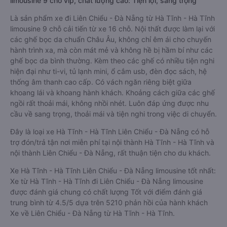
limousine 9 chỗ vip, chất lượng cao: Tiện lợi, sang trọng
Là sản phẩm xe đi Liên Chiểu - Đà Nẵng từ Hà Tĩnh - Hà Tĩnh
limousine 9 chỗ cải tiến từ xe 16 chỗ. Nội thất được làm lại với
các ghế bọc da chuẩn Châu Âu, không chỉ êm ái cho chuyến
hành trình xa, mà còn mát mẻ và không hề bị hầm bí như các
ghế bọc da bình thường. Kèm theo các ghế có nhiều tiện nghi
hiện đại như ti-vi, tủ lạnh mini, ổ cắm usb, đèn đọc sách, hệ
thống âm thanh cao cấp. Có vách ngăn riêng biệt giữa
khoang lái và khoang hành khách. Khoảng cách giữa các ghế
ngồi rất thoải mái, không nhồi nhét. Luôn đáp ứng được nhu
cầu về sang trọng, thoải mái và tiện nghi trong việc di chuyển.
Đây là loại xe Hà Tĩnh - Hà Tĩnh Liên Chiểu - Đà Nẵng có hỗ
trợ đón/trả tận nơi miễn phí tại nội thành Hà Tĩnh - Hà Tĩnh và
nội thành Liên Chiểu - Đà Nẵng, rất thuận tiện cho du khách.
Xe Hà Tĩnh - Hà Tĩnh Liên Chiểu - Đà Nẵng limousine tốt nhất:
Xe từ Hà Tĩnh - Hà Tĩnh đi Liên Chiểu - Đà Nẵng limousine
được đánh giá chung có chất lượng Tốt với điểm đánh giá
trung bình từ 4.5/5 dựa trên 5210 phản hồi của hành khách
Xe về Liên Chiểu - Đà Nẵng từ Hà Tĩnh - Hà Tĩnh.