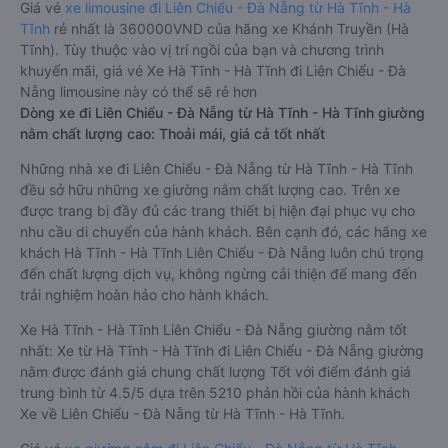
Giá vé
xe limousine đi Liên Chiểu - Đà Nẵng từ Hà Tĩnh - Hà
Tĩnh
rẻ nhất là 360000VND của hãng xe Khánh Truyền (Hà
Tĩnh). Tùy thuộc vào vị trí ngồi của bạn và chương trình
khuyến mãi, giá vé Xe Hà Tĩnh - Hà Tĩnh đi Liên Chiểu - Đà
Nẵng limousine này có thể sẽ rẻ hơn
Dòng xe đi Liên Chiểu - Đà Nẵng từ Hà Tĩnh - Hà Tĩnh giường
nằm chất lượng cao: Thoải mái, giá cả tốt nhất
Những nhà xe đi Liên Chiểu - Đà Nẵng từ Hà Tĩnh - Hà Tĩnh
đều sở hữu những xe giường nằm chất lượng cao. Trên xe
được trang bị đầy đủ các trang thiết bị hiện đại phục vụ cho
nhu cầu di chuyển của hành khách. Bên cạnh đó, các hãng xe
khách Hà Tĩnh - Hà Tĩnh Liên Chiểu - Đà Nẵng luôn chú trọng
đến chất lượng dịch vụ, không ngừng cải thiện để mang đến
trải nghiệm hoàn hảo cho hành khách.
Xe Hà Tĩnh - Hà Tĩnh Liên Chiểu - Đà Nẵng giường nằm tốt
nhất: Xe từ Hà Tĩnh - Hà Tĩnh đi Liên Chiểu - Đà Nẵng giường
nằm được đánh giá chung chất lượng Tốt với điểm đánh giá
trung bình từ 4.5/5 dựa trên 5210 phản hồi của hành khách
Xe về Liên Chiểu - Đà Nẵng từ Hà Tĩnh - Hà Tĩnh.