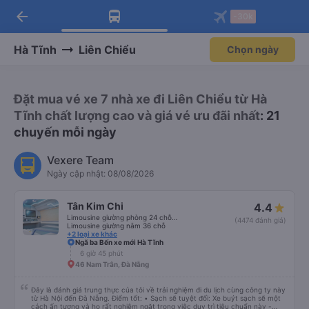
arrow_back
Tải app Vexere ngay!
Tải app Vexere
-30k
Mở app
Mở app
Nhận ưu đãi thành viên độc
-30k/ghế khi đặt vé máy bay qua
quyền
app
Hà Tĩnh
Liên Chiểu
Chọn ngày
Đặt mua vé xe 7 nhà xe đi Liên Chiểu từ Hà
Tĩnh chất lượng cao và giá vé ưu đãi nhất
: 21
chuyến mỗi ngày
Vexere Team
Ngày cập nhật: 08/08/2026
Tân Kim Chi
4.4
Limousine giường phòng 24 chỗ (CABIN)
(4474 đánh giá)
Limousine giường nằm 36 chỗ
+2 loại xe khác
Ngã ba Bến xe mới Hà Tĩnh
6 giờ 45 phút
46 Nam Trân, Đà Nẵng
Đây là đánh giá trung thực của tôi về trải nghiệm đi du lịch cùng công ty này
từ Hà Nội đến Đà Nẵng. Điểm tốt: • Sạch sẽ tuyệt đối: Xe buýt sạch sẽ một
cách ấn tượng và họ rất nghiêm ngặt trong việc duy trì tiêu chuẩn này -