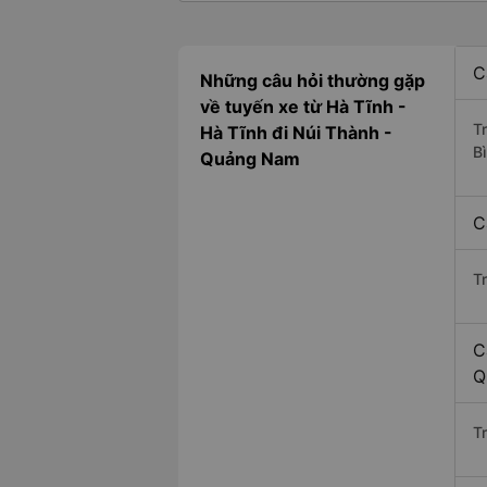
C
Những câu hỏi thường gặp
về tuyến xe từ Hà Tĩnh -
T
Hà Tĩnh đi Núi Thành -
B
Quảng Nam
C
T
C
Q
Tr