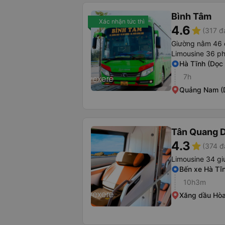
Bình Tâm
Xác nhận tức thì
4.6
star
(317 đ
Giường nằm 46 
Limousine 36 p
Hà Tĩnh (Dọc 
7h
Quảng Nam (D
Tân Quang 
4.3
star
(374 đ
Limousine 34 gi
Bến xe Hà Tĩ
10h3m
Xăng dầu Hò