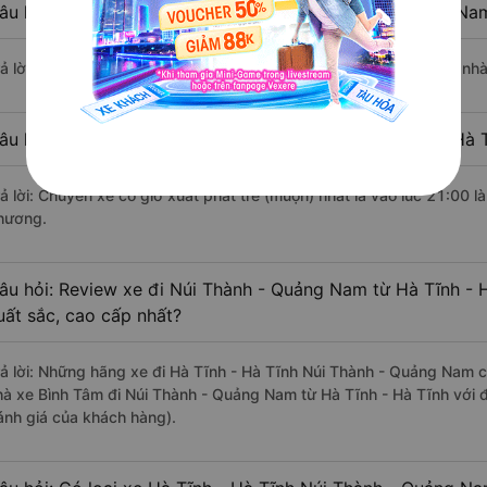
âu hỏi: Nhà xe đi Hà Tĩnh - Hà Tĩnh Núi Thành - Quảng Na
rả lời: Chuyến xe có giờ xuất phát sớm nhất vào lúc 16:18 là của 
âu hỏi: Nhà xe đi Núi Thành - Quảng Nam từ Hà Tĩnh - Hà T
rả lời: Chuyến xe có giờ xuất phát trễ (muộn) nhất là vào lúc 21:00
hương.
âu hỏi: Review xe đi Núi Thành - Quảng Nam từ Hà Tĩnh - H
uất sắc, cao cấp nhất?
rả lời: Những hãng xe đi Hà Tĩnh - Hà Tĩnh Núi Thành - Quảng Nam ch
hà xe Bình Tâm đi Núi Thành - Quảng Nam từ Hà Tĩnh - Hà Tĩnh với đ
ánh giá của khách hàng).