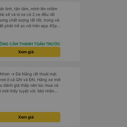
hiệt tình, tận tâm, mình lên nhầm
ài xế và lơ xe cả 2 xe đều rất
hưng chất lượng rất tốt, trong vé
t phát trễ so với trên app 45p,
ất to, có thể thông cảm được.
ÔNG CẦN THANH TOÁN TRƯỚC
Xem giá
Nhơn -> Đà Nẵng rất thoải mái.
 nơi ở cả QN và ĐN. Hãng xe mới
u đánh giá thấp nên lúc mua vé
i mới thấy tuyệt vời. Mọi nhân
i nếu
vẻ dừng xe ở trạm xăng gần nhất
xe khác có khi nhăn nhó và chửi
mạnh, sạch sẽ. Không hiểu sao
Xem giá
ười ủng hộ nhé, mình đi Quy
ó 7 khách, nhìn thương. Chúc