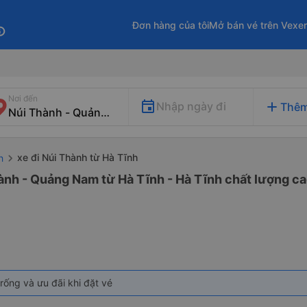
Đơn hàng của tôi
Mở bán vé trên Vexe
fo
Nơi đến
add
Nhập ngày đi
Thêm
xe đi Núi Thành từ Hà Tĩnh
h
ành - Quảng Nam từ Hà Tĩnh - Hà Tĩnh chất lượng cao
rống và ưu đãi khi đặt vé