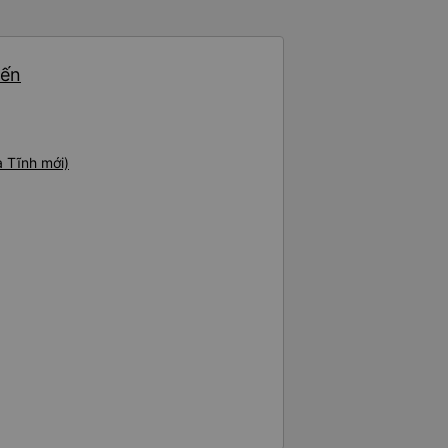
.
yến
 Tĩnh mới)