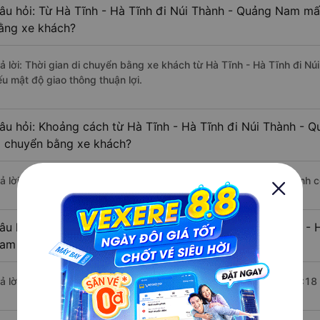
âu hỏi: Từ Hà Tĩnh - Hà Tĩnh đi Núi Thành - Quảng Nam mất
ằng xe khách?
rả lời: Thời gian di chuyển bằng xe khách từ Hà Tĩnh - Hà Tĩnh đi N
ếu mật độ giao thông thuận lợi.
âu hỏi: Khoảng cách từ Hà Tĩnh - Hà Tĩnh đi Núi Thành - 
i chuyển bằng xe khách?
rả lời: Đoạn đường đi Núi Thành - Quảng Nam từ Hà Tĩnh - Hà Tĩnh 
âu hỏi: Mỗi ngày có bao nhiêu chuyến xe khách Hà Tĩnh - 
am ?
rả lời: Trung bình mỗi ngày có khoảng 3 chuyến xe bắt đầu từ 16:18