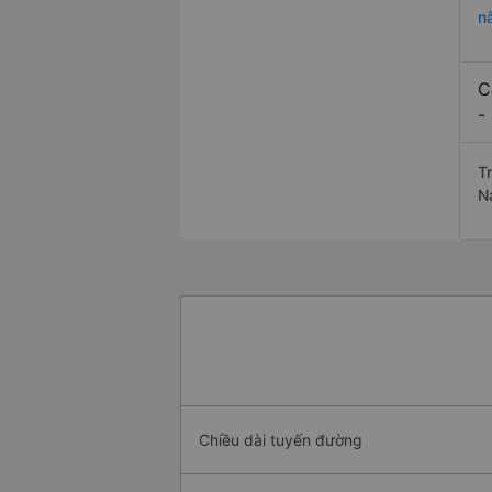
n
C
-
T
N
Chiều dài tuyến đường