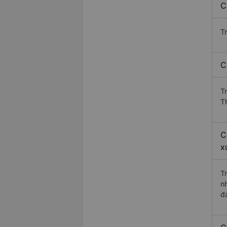
C
T
C
T
T
C
x
T
n
đ