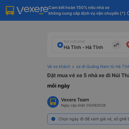
Cam kết hoàn 150% nếu nhà xe

không cung cấp dịch vụ vận chuyển (*)
in
Nơi xuất phát
import_export
Vé xe khách
xe đi Quảng Nam từ Hà Tĩn
Đặt mua vé xe 5 nhà xe đi Núi Th
mỗi ngày
Vexere Team
Ngày cập nhật: 05/08/2026
Chọn ngày đi để xem giá vé, số ghế t
info