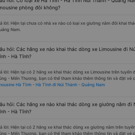
âu hỏi: Có loại xe Hà Tĩnh - Hà Tĩnh Núi Thành - Quảng Na
imousine phòng đôi không?
rả lời: Hiện tại chưa có nhà xe nào có loại xe giường nằm đôi khai th
uảng Nam.
âu hỏi: Các hãng xe nào khai thác dòng xe Limousine đi N
ĩnh - Hà Tĩnh?
rả lời: Hiện tại có 2 hãng xe khai thác dòng xe Limousine trên tuyế
ũng - Mến Thương, bạn có thể tham khảo thêm thông tin và đặt vé cá
imousine Hà Tĩnh - Hà Tĩnh đi Núi Thành - Quảng Nam
âu hỏi: Các hãng xe nào khai thác dòng xe giường nằm đi
ĩnh - Hà Tĩnh?
rả lời: Hiện tại có 2 hãng xe khai thác dòng xe giường nằm trên tuy
ũng - Mến Thương, bạn có thể tham khảo thêm thông tin và đặt vé cá