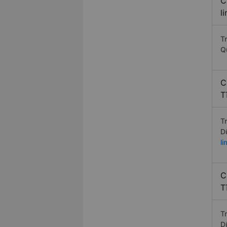
C
l
T
Q
C
T
T
D
l
C
T
T
D