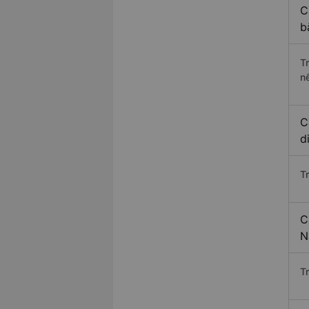
C
b
T
n
C
d
T
C
N
T