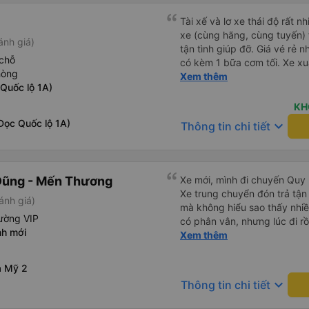
Tài xế và lơ xe thái độ rất n
xe (cùng hãng, cùng tuyến) t
ánh giá)
tận tình giúp đỡ. Giá vé rẻ n
chỗ
có kèm 1 bữa cơm tối. Xe xuấ
hòng
nhưng do bão nên trời mưa r
Xem thêm
Quốc lộ 1A)
99/10
KH
ọc Quốc lộ 1A)
keyboard_arrow_down
Thông tin chi tiết
Dũng - Mến Thương
Xe mới, mình đi chuyến Quy 
Xe trung chuyển đón trả tận
ánh giá)
mà không hiểu sao thấy nhiề
ường VIP
có phân vân, nhưng lúc đi rồ
nh mới
viên đều thân thiện, nhiệt tình. Nhắn tin cho anh phụ lá
Xem thêm
muốn đi vệ sinh và ảnh vui 
để nhà mình xuống đi!! Mấy 
a Mỹ 2
nhẹ rồi :) Xe mới, điều hoà 
keyboard_arrow_down
Thông tin chi tiết
nhiều đánh giá thấp? Mọi ng
Nhơn về Đà Nẵng mà cả xe c