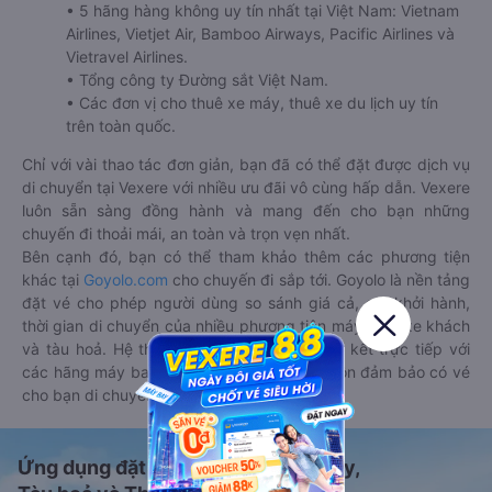
• 5 hãng hàng không uy tín nhất tại Việt Nam: Vietnam
Airlines, Vietjet Air, Bamboo Airways, Pacific Airlines và
Vietravel Airlines.
• Tổng công ty Đường sắt Việt Nam.
• Các đơn vị cho thuê xe máy, thuê xe du lịch uy tín
trên toàn quốc.
Chỉ với vài thao tác đơn giản, bạn đã có thể đặt được dịch vụ
di chuyển tại Vexere với nhiều ưu đãi vô cùng hấp dẫn. Vexere
luôn sẵn sàng đồng hành và mang đến cho bạn những
chuyến đi thoải mái, an toàn và trọn vẹn nhất.
Bên cạnh đó, bạn có thể tham khảo thêm các phương tiện
khác tại
Goyolo.com
cho chuyến đi sắp tới. Goyolo là nền tảng
đặt vé cho phép người dùng so sánh giá cả, giờ khởi hành,
thời gian di chuyển của nhiều phương tiện máy bay, xe khách
và tàu hoả. Hệ thống của Goyolo được liên kết trực tiếp với
các hãng máy bay, xe khách và tàu hoả, luôn đảm bảo có vé
cho bạn di chuyển.
Ứng dụng đặt vé Xe khách, Máy bay,