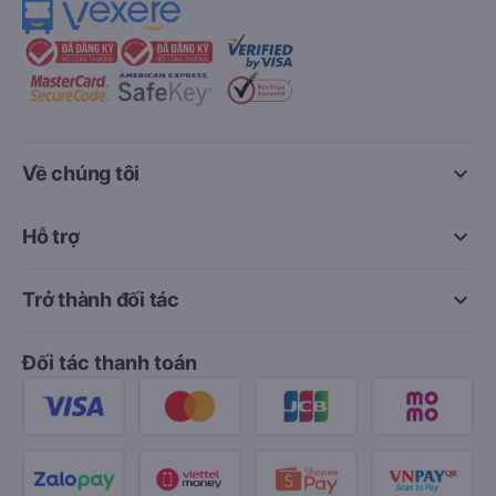
keyboard_arrow_down
Về chúng tôi
keyboard_arrow_down
Hỗ trợ
keyboard_arrow_down
Trở thành đối tác
Đối tác thanh toán