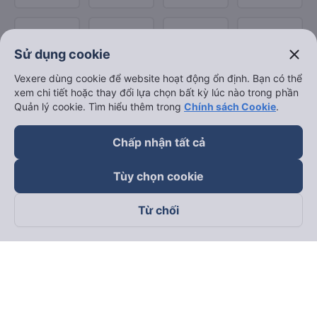
close
Sử dụng cookie
Vexere dùng cookie để website hoạt động ổn định. Bạn có thể
xem chi tiết hoặc thay đổi lựa chọn bất kỳ lúc nào trong phần
Quản lý cookie. Tìm hiểu thêm trong
Chính sách Cookie
.
Chấp nhận tất cả
Tùy chọn cookie
Từ chối
Theo dõi chúng tôi trên
Facebook
Tiktok
Youtube
Công ty TNHH Thương Mại Dịch Vụ Vexere