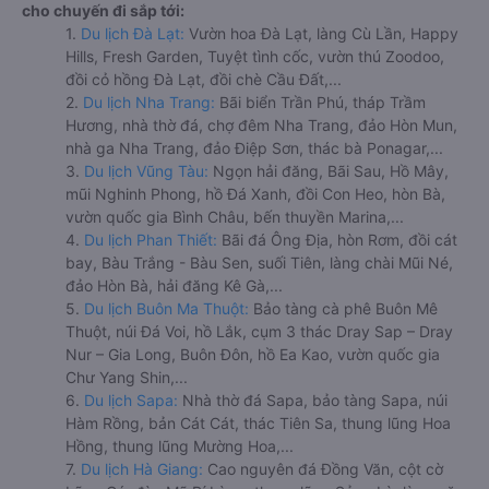
cho chuyến đi sắp tới:
1.
Du lịch Đà Lạt:
Vườn hoa Đà Lạt, làng Cù Lần, Happy
Hills, Fresh Garden, Tuyệt tình cốc, vườn thú Zoodoo,
đồi cỏ hồng Đà Lạt, đồi chè Cầu Đất,...
2.
Du lịch Nha Trang:
Bãi biển Trần Phú, tháp Trầm
Hương, nhà thờ đá, chợ đêm Nha Trang, đảo Hòn Mun,
nhà ga Nha Trang, đảo Điệp Sơn, thác bà Ponagar,...
3.
Du lịch Vũng Tàu:
Ngọn hải đăng, Bãi Sau, Hồ Mây,
mũi Nghinh Phong, hồ Đá Xanh, đồi Con Heo, hòn Bà,
vườn quốc gia Bình Châu, bến thuyền Marina,...
4.
Du lịch Phan Thiết:
Bãi đá Ông Địa, hòn Rơm, đồi cát
bay, Bàu Trắng - Bàu Sen, suối Tiên, làng chài Mũi Né,
đảo Hòn Bà, hải đăng Kê Gà,...
5.
Du lịch Buôn Ma Thuột:
Bảo tàng cà phê Buôn Mê
Thuột, núi Đá Voi, hồ Lắk, cụm 3 thác Dray Sap – Dray
Nur – Gia Long, Buôn Đôn, hồ Ea Kao, vườn quốc gia
Chư Yang Shin,...
6.
Du lịch Sapa:
Nhà thờ đá Sapa, bảo tàng Sapa, núi
Hàm Rồng, bản Cát Cát, thác Tiên Sa, thung lũng Hoa
Hồng, thung lũng Mường Hoa,...
7.
Du lịch Hà Giang:
Cao nguyên đá Đồng Văn, cột cờ