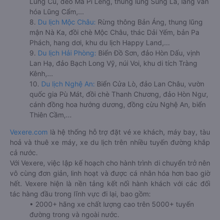
Lũng Cú, đèo Mã Pí Lèng, thung lũng Sủng Là, làng văn
hóa Lũng Cẩm,...
8.
Du lịch Mộc Châu:
Rừng thông Bản Áng, thung lũng
mận Nà Ka, đồi chè Mộc Châu, thác Dải Yếm, bản Pa
Phách, hang dơi, khu du lịch Happy Land,...
9.
Du lịch Hải Phòng:
Biển Đồ Sơn, đảo Hòn Dấu, vịnh
Lan Hạ, đảo Bạch Long Vỹ, núi Voi, khu di tích Tràng
Kênh,...
10.
Du lịch Nghệ An:
Biển Cửa Lò, đảo Lan Châu, vườn
quốc gia Pù Mát, đồi chè Thanh Chương, đảo Hòn Ngư,
cánh đồng hoa hướng dương, đồng cừu Nghệ An, biển
Thiên Cầm,...
Vexere.com
là hệ thống hỗ trợ đặt vé xe khách, máy bay, tàu
hoả và thuê xe máy, xe du lịch trên nhiều tuyến đường khắp
cả nước.
Với Vexere, việc lập kế hoạch cho hành trình di chuyển trở nên
vô cùng đơn giản, linh hoạt và được cá nhân hóa hơn bao giờ
hết. Vexere hiện là nền tảng kết nối hành khách với các đối
tác hàng đầu trong lĩnh vực đi lại, bao gồm:
• 2000+ hãng xe chất lượng cao trên 5000+ tuyến
đường trong và ngoài nước.