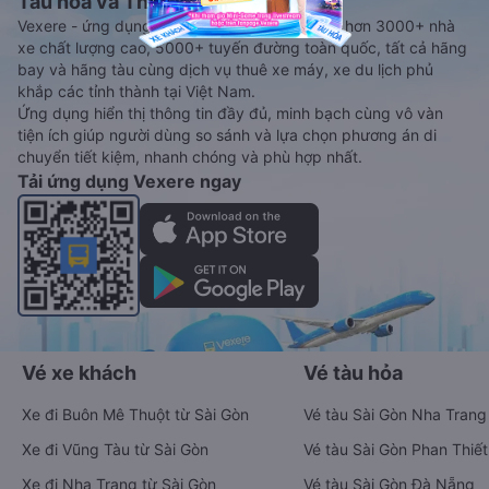
Tàu hoả và Thuê xe
Vexere - ứng dụng đặt vé đa phương tiện với hơn 3000+ nhà
xe chất lượng cao, 5000+ tuyến đường toàn quốc, tất cả hãng
bay và hãng tàu cùng dịch vụ thuê xe máy, xe du lịch phủ
khắp các tỉnh thành tại Việt Nam.
Ứng dụng hiển thị thông tin đầy đủ, minh bạch cùng vô vàn
tiện ích giúp người dùng so sánh và lựa chọn phương án di
chuyển tiết kiệm, nhanh chóng và phù hợp nhất.
Tải ứng dụng Vexere ngay
Vé xe khách
Vé tàu hỏa
Xe đi Buôn Mê Thuột từ Sài Gòn
Vé tàu Sài Gòn Nha Trang
Xe đi Vũng Tàu từ Sài Gòn
Vé tàu Sài Gòn Phan Thiết
Xe đi Nha Trang từ Sài Gòn
Vé tàu Sài Gòn Đà Nẵng