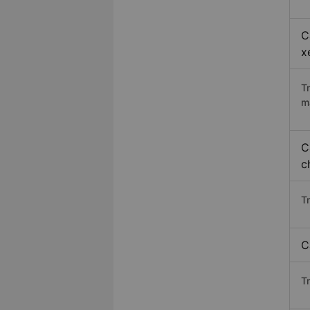
C
x
T
m
C
c
T
C
T