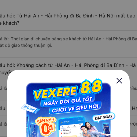
âu hỏi: Từ Hải An - Hải Phòng đi Ba Đình - Hà Nội mất bao 
e khách?
rả lời: Thời gian di chuyển bằng xe khách từ Hải An - Hải Phòng đi B
ật độ giao thông thuận lợi.
âu hỏi: Khoảng cách từ Hải An - Hải Phòng đi Ba Đình - Hà 
huyển bằng xe khách?
rả lời: Đoạn đường đi Ba Đình - Hà Nội từ Hải An - Hải Phòng có chi
âu hỏi: Mỗi ngày có bao nhiêu chuyến xe khách Hải An - Hả
rả lời: Trung bình mỗi ngày có khoảng 126 chuyến xe bắt đầu từ 4:0