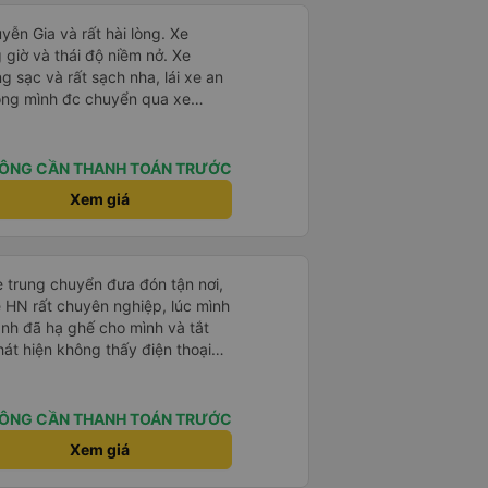
ễn Gia và rất hài lòng. Xe
iờ và thái độ niềm nở. Xe
ng sạc và rất sạch nha, lái xe an
hòng mình đc chuyển qua xe
hoải mái bạn lái xe rất nice. 1
n nhiều
ÔNG CẦN THANH TOÁN TRƯỚC
Xem giá
e trung chuyển đưa đón tận nơi,
ề HN rất chuyên nghiệp, lúc mình
anh đã hạ ghế cho mình và tắt
hát hiện không thấy điện thoại
xe trung chuyển để tìm điện thoại
điện thoại ngay trong ngày hôm
t nhiều. 1000 sao ạ.
ÔNG CẦN THANH TOÁN TRƯỚC
Xem giá