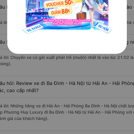
âu hỏi: Nhà xe đi Hải An - Hải Phòng Ba Đình - Hà Nội nào
rả lời: Chuyến xe có giờ xuất phát sớm nhất vào lúc 4:00 là của nhà
âu hỏi: Nhà xe đi Ba Đình - Hà Nội từ Hải An - Hải Phòng n
rả lời: Chuyến xe có giờ xuất phát trễ (muộn) nhất là vào lúc 21:02 
hòng).
âu hỏi: Review xe đi Ba Đình - Hà Nội từ Hải An - Hải Phòn
ắc, cao cấp nhất?
rả lời: Những hãng xe đi Hải An - Hải Phòng Ba Đình - Hà Nội chất lượ
ip Phương Huy Luxury đi Ba Đình - Hà Nội từ Hải An - Hải Phòng với 
ánh giá của khách hàng).