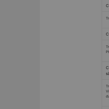
C
T
C
T
P
C
s
T
V
đ