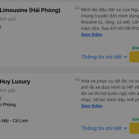
Limousine (Hải Phòng)
Mình lần đầu đặt xe của Nguy
chung truyển đón mình đúng g
ánh giá)
limosine to, rộng, có wifi, cổ
ỗ
toàn nữa. Sau khi tới Hải P
trung chuyển ( vf6) sạch sẽ, t
Xem thêm
trải nghiệm tuyệt vời! Cảm ơ
KH
keyboard_arrow_down
Thông tin chi tiết
 Huy Luxury
Nhà xe phục vụ rất ổn, có x
anh lái xe đưa mình từ HP v
ánh giá)
lên xe thì hơi buồn ngủ nên 
ỗ
nhạc, tới lúc mình dậy mới p
i Phòng
thì anh đã ngay lập tức gọi 
Xem thêm
hộ mình và mình nhận được 
đó. Cảm ơn anh và nhà xe rấ
KH
Nội - Cổ Linh
keyboard_arrow_down
Thông tin chi tiết