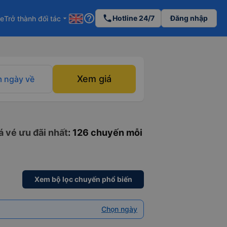
help_outline
phone
Hotline 24/7
Đăng nhập
re
Trở thành đối tác
arrow_drop_down
Xem giá
 ngày về
á vé ưu đãi nhất
: 126 chuyến mỗi
Xem bộ lọc chuyến phổ biến
Chọn ngày