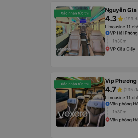
Nguyễn Gia 
Xác nhận tức thì
4.3
star
(199 đ
Limousine 11 ch
VP Hải Phòng
1h30m
VP Cầu Giấy
Vip Phương
Xác nhận tức thì
4.7
star
(235 đ
Limousine 11 ch
Văn phòng Hả
1h30m
Văn phòng Hà 