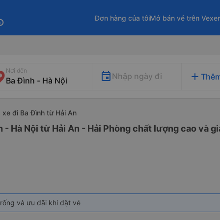
Đơn hàng của tôi
Mở bán vé trên Vexe
fo
Nơi đến
add
Nhập ngày đi
Thêm
xe đi Ba Đình từ Hải An
 - Hà Nội từ Hải An - Hải Phòng chất lượng cao và gi
rống và ưu đãi khi đặt vé