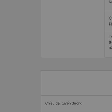
N
C
P
T
(
n
Chiều dài tuyến đường