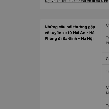
Đặt vé xe Tết 2027 từ Hải An đi Ba Đình
C
Những câu hỏi thường gặp
về tuyến xe từ Hải An - Hải
T
Phòng đi Ba Đình - Hà Nội
P
C
T
C
N
Tr