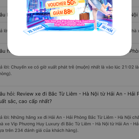
âu hỏi: Nhà xe đi Hải An - Hải Phòng Bắc Từ Liêm - Hà Nội
rả lời: Chuyến xe có giờ xuất phát sớm nhất vào lúc 4:00 là của nhà
âu hỏi: Nhà xe đi Bắc Từ Liêm - Hà Nội từ Hải An - Hải Phò
rả lời: Chuyến xe có giờ xuất phát trễ (muộn) nhất là vào lúc 21:02 
hòng).
âu hỏi: Review xe đi Bắc Từ Liêm - Hà Nội từ Hải An - Hải 
uất sắc, cao cấp nhất?
rả lời: Những hãng xe đi Hải An - Hải Phòng Bắc Từ Liêm - Hà Nội chấ
hà xe Vip Phương Huy Luxury đi Bắc Từ Liêm - Hà Nội từ Hải An - Hả
ựa trên 234 đánh giá của khách hàng).