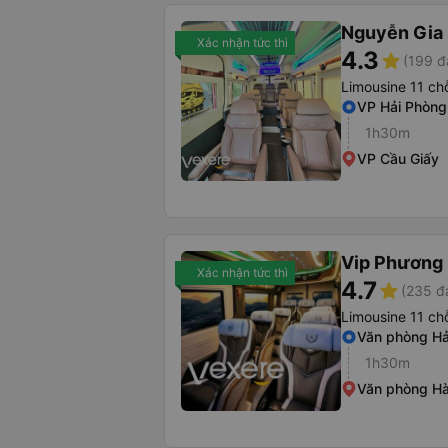
Nguyễn Gia 
Xác nhận tức thì
4.3
star
(199 đ
Limousine 11 ch
VP Hải Phòng
1h30m
VP Cầu Giấy
Vip Phương
Xác nhận tức thì
4.7
star
(235 đ
Limousine 11 ch
Văn phòng Hả
1h30m
Văn phòng Hà 