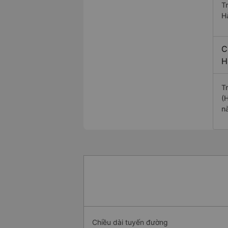
T
H
C
H
T
(
n
Chiều dài tuyến đường