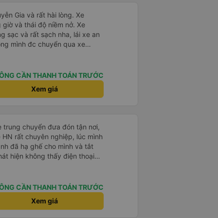
ễn Gia và rất hài lòng. Xe
iờ và thái độ niềm nở. Xe
ng sạc và rất sạch nha, lái xe an
hòng mình đc chuyển qua xe
hoải mái bạn lái xe rất nice. 1
n nhiều
ÔNG CẦN THANH TOÁN TRƯỚC
Xem giá
e trung chuyển đưa đón tận nơi,
ề HN rất chuyên nghiệp, lúc mình
anh đã hạ ghế cho mình và tắt
hát hiện không thấy điện thoại
xe trung chuyển để tìm điện thoại
điện thoại ngay trong ngày hôm
t nhiều. 1000 sao ạ.
ÔNG CẦN THANH TOÁN TRƯỚC
Xem giá