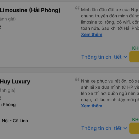
Limousine (Hải Phòng)
Mình lần đầu đặt xe của Nguy
chung truyển đón mình đúng g
ánh giá)
limosine to, rộng, có wifi, cổ
ỗ
toàn nữa. Sau khi tới Hải P
trung chuyển ( vf6) sạch sẽ, t
Xem thêm
trải nghiệm tuyệt vời! Cảm ơ
KH
keyboard_arrow_down
Thông tin chi tiết
 Huy Luxury
Nhà xe phục vụ rất ổn, có x
anh lái xe đưa mình từ HP v
ánh giá)
lên xe thì hơi buồn ngủ nên 
ỗ
nhạc, tới lúc mình dậy mới p
i Phòng
thì anh đã ngay lập tức gọi 
Xem thêm
hộ mình và mình nhận được 
đó. Cảm ơn anh và nhà xe rấ
KH
Nội - Cổ Linh
keyboard_arrow_down
Thông tin chi tiết