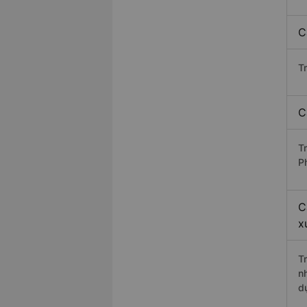
C
T
C
T
P
C
x
T
n
d