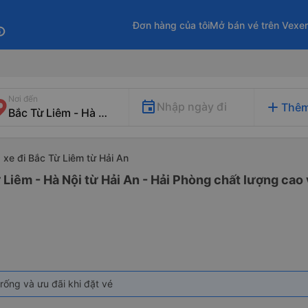
Đơn hàng của tôi
Mở bán vé trên Vexe
fo
Nơi đến
add
Nhập ngày đi
Thêm
xe đi Bắc Từ Liêm từ Hải An
 Liêm - Hà Nội từ Hải An - Hải Phòng chất lượng cao 
rống và ưu đãi khi đặt vé