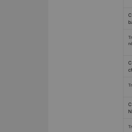
C
b
T
n
C
c
T
C
N
T