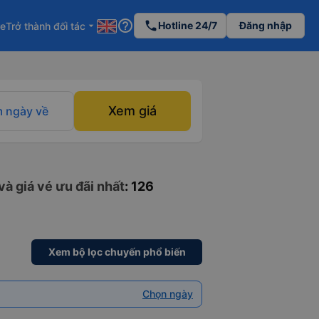
help_outline
phone
Hotline 24/7
Đăng nhập
re
Trở thành đối tác
arrow_drop_down
Xem giá
 ngày về
và giá vé ưu đãi nhất
: 126
Xem bộ lọc chuyến phổ biến
Chọn ngày