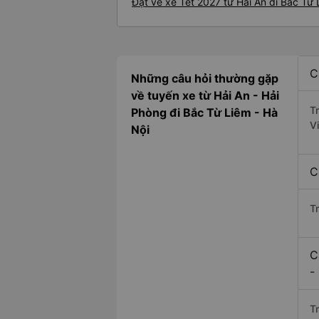
Đặt vé xe Tết 2027 từ Hải An đi Bắc Từ
C
Những câu hỏi thường gặp
về tuyến xe từ Hải An - Hải
T
Phòng đi Bắc Từ Liêm - Hà
V
Nội
C
T
C
-
Tr