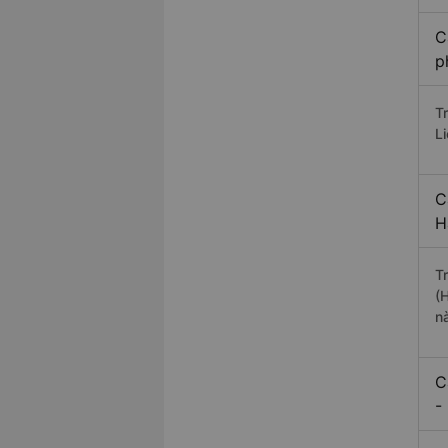
C
p
T
L
C
H
T
(
n
C
-