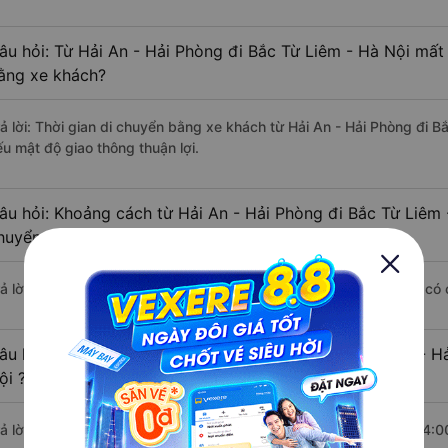
âu hỏi: Từ Hải An - Hải Phòng đi Bắc Từ Liêm - Hà Nội mất 
ằng xe khách?
rả lời: Thời gian di chuyển bằng xe khách từ Hải An - Hải Phòng đi B
ếu mật độ giao thông thuận lợi.
âu hỏi: Khoảng cách từ Hải An - Hải Phòng đi Bắc Từ Liêm 
huyển bằng xe khách?
rả lời: Đoạn đường đi Bắc Từ Liêm - Hà Nội từ Hải An - Hải Phòng có
âu hỏi: Mỗi ngày có bao nhiêu chuyến xe khách Hải An - H
ội ?
rả lời: Trung bình mỗi ngày có khoảng 126 chuyến xe bắt đầu từ 4:0